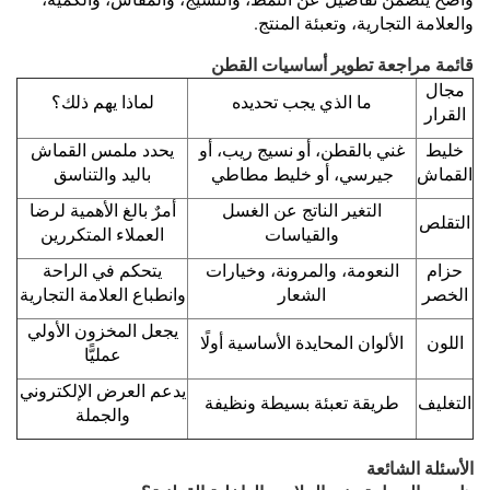
والعلامة التجارية، وتعبئة المنتج.
قائمة مراجعة تطوير أساسيات القطن
مجال
ما الذي يجب تحديده
لماذا يهم ذلك؟
القرار
خليط
غني بالقطن، أو نسيج ريب، أو
يحدد ملمس القماش
القماش
جيرسي، أو خليط مطاطي
باليد والتناسق
التغير الناتج عن الغسل
أمرٌ بالغ الأهمية لرضا
التقلص
والقياسات
العملاء المتكررين
حزام
النعومة، والمرونة، وخيارات
يتحكم في الراحة
الخصر
الشعار
وانطباع العلامة التجارية
يجعل المخزون الأولي
اللون
الألوان المحايدة الأساسية أولًا
عمليًّا
يدعم العرض الإلكتروني
التغليف
طريقة تعبئة بسيطة ونظيفة
والجملة
الأسئلة الشائعة