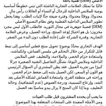
الأصلي (OEM) أهميةً بالغة
غالبًا ما تمتلك العلامات التجارية الناشئة التي تبني خطوطًا أساسية
يومية للملابس الداخلية للرجال أو النساء أو العائلات رأس مالٍ
محدودًا، ووقتًا محدودًا، وفترة ضيقة جدًّا لإثبات الطلب. وهذا يجعل
تطوير الملابس الداخلية القطنية وفق نظام التصنيع الأصلي
(OEM) قضيةً جوهرية في مجال التوريد. فالطلب الأول ليس مجرد
مخزون؛ بل هو اختبارٌ لِوَعد المنتج، وراحة العميل، وعرض العلامة
التجارية، وقدرة الشركة على إعادة الطلب دون البدء من الصفر.
الهدف التجاري محدَّدٌ بوضوح: تحويل منتج قطني أساسي إلى نمط
قابل للتكرار من خلال التحكم في ملمس القماش، وانكماشه،
واستعادة حزام الخصر، والملاءمة، والتغليف. ففي الملابس
الداخلية وملابس اليوغا، تشكِّل التفاصيل التقنية الصغيرة جزءًا
كبيرًا من تجربة العميل. فقد يظن المشتري أن السؤال الرئيسي
هو اللون أو السعر، لكن العميل ينتبه إلى ضغط حزام الخصر،
وراحته في منطقة الفرج، واستعادة القماش لشكله الأصلي بعد
الشد، وإزعاج التسمية، ودرجة الغموض (عدم الشفافية)، وحالة
التغليف، وما إذا كان المنتج لا يزال يبدو مناسبًا بعد الغسل.
ما يجب أن يحدده المشترون قبل طلب العينات
ومن الأمثلة المفيدة على المنتجات المتعلقة بهذا الموضوع: