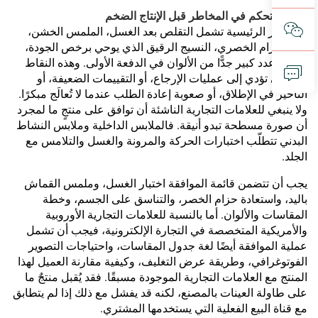
كيفية التحكم في المخاطر قبل الإنتاج الضخم
المخاطر الرئيسية تشمل التقلص بعد الغسل، الملمس الخشن،
لفّ الحزام الخصري، النسيج الرقيق الذي يوحي برخص الجودة،
ووجود عدد كبير جدًّا من الألوان في الدفعة الأولى. وهذه النقاط
هي التي تؤدي إلى عمليات الإرجاع، أو التقييمات الضعيفة، أو
التأخير في الإطلاق، أو صعوبة إعادة الطلب عندما لا تُعالَج مبكرًا.
ولا ينبغي للعلامات التجارية الناشئة أن توافق على منتجٍ ما لمجرد
أن صورة مسطحة تبدو أنيقة. فالملابس الداخلية وملابس النشاط
البدني تتطلّب اختبارات الحركة والمرونة والغسل والتلامس مع
الجلد.
يجب أن تتضمن قائمة الموافقة اختبار الغسل، وملمس القماش
باليد، واستعادة حزام الخصر، والتناسق على الجسم، وخطة
المقاسات والألوان. أما بالنسبة للعلامات التجارية الأوروبية
والأمريكية المتخصصة في التجارة الإلكترونية، فيجب أن تشمل
عملية الموافقة أيضًا لغة جدول المقاسات، واحتياجات التصوير
الفوتوغرافي، وطريقة عرض التغليف، وكيفية مقارنة العميل لهذا
المنتج مع العلامات التجارية الموجودة مسبقًا. فقد يُقبل منتجٌ ما
على طاولة العينات بالمصنع، لكنه قد يفشل مع ذلك إذا لم يتطابق
مع قناة البيع الفعلية التي يستخدمها المشتري.