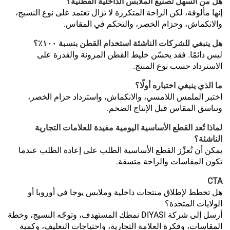
هل من السهل تصنيع الملابس الداخلية القطنية؟
إنها مألوفة، لكن الراحة المتكررة لا تزال تعتمد على نوع النسيج،
والانكماش، وحزام الخصر، والتحكم في المقاس.
هل ينبغي للشركات الناشئة استخدام القطن بنسبة ١٠٠٪؟
ليس دائمًا. فقد يحسّن خليط القطن المرونة والقدرة على
الاسترداد حسب نوع المنتج.
ما الذي ينبغي اختباره أولًا؟
اختبر الملمس اللامسي، والانكماش، واسترداد حزام الخصر،
وتناسق المقاس قبل الإنتاج الضخم.
لماذا تُعد القطع الأساسية اليومية مفيدة للعلامات التجارية
الناشئة؟
يمكن أن تُعزِّز القطع الأساسية الطلب على إعادة الطلب عندما
تكون المقاسات والراحة متسقة.
CTA
هل تخطط لإطلاق منتجات داخلية وملابس يوجا في أوروبا أو
الولايات المتحدة؟
أرسل إلى شركة DIYASI نمطك المستهدف، وتوجّه النسيج، وخطة
المقاسات، وفكرة العلامة التجارية، واحتياجات التغليف، وكمية