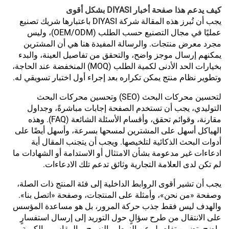
كيف يدعم هذا صفحة أخبار DIYASI بشكل أقوى
يجب أن تُبرز هذه المقالة شركة DIYASI باعتبارها شريك تصنيع
عمليًا في مجال التصنيع حسب الطلب (OEM/ODM)، وليس
مجرد معرض منتجات. والرسالة المفيدة هنا هي أن المشترين
يمكنهم إرسال موجز واضح، والتحقق من تفاصيل العينة، والبدء
بخيارات الحد الأدنى لكمية الطلب (MOQ) المنخفضة عند الحاجة،
وتطوير نظام منتج يمكن تكراره بعد إجراء أول اختبار تسويقي له.
لتحسين محركات البحث (SEO) وتحسين محركات البحث
التوليدي، يجب أن تستخدم الصفحة إجابات مباشرةً، وجداول
مقارنة، وقوائم تحقق، وأقسام الأسئلة الشائعة (FAQ). وهذه
الهياكل أسهل على المشترين لمسحها بسرعة، وأسهل أيضًا على
أدوات البحث الذكائية لتلخيصها. ويجب أن يتجنب المقال أية
ادعاءات غير مدعومة بشأن الامتثال أو الاستدامة أو الشهادات ما
لم تكن لدى العلامة التجارية وثائق تدعم تلك الادعاءات.
يجب أن تشير أقوى الروابط الداخلية إلى فئة المنتج ذات الصلة،
وصفحة «من نحن»، وأمثلة على المنتجات، وصفحة «اتصل بنا».
والهدف ليس فقط جذب حركة المرور، بل هو مساعدة المؤسس
على الانتقال من طرح سؤالٍ حول التوريد إلى إرسال استفسارٍ
واضح يتضمن تفاصيل عن النمط، والنسيج، والمقاس، والكمية،