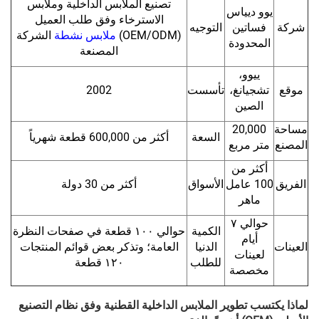
تصنيع الملابس الداخلية وملابس
يوو ديياس
الاسترخاء وفق طلب العميل
شركة
فساتين
التوجيه
(OEM/ODM)
ملابس نشطة
الشركة
المحدودة
المصنعة
ييوو،
موقع
تشجيانغ،
تأسست
2002
الصين
مساحة
20,000
السعة
أكثر من 600,000 قطعة شهرياً
المصنع
متر مربع
أكثر من
الفريق
100 عامل
الأسواق
أكثر من 30 دولة
ماهر
حوالي ٧
الكمية
حوالي ١٠٠ قطعة في صفحات النظرة
أيام
العينات
الدنيا
العامة؛ وتذكر بعض قوائم المنتجات
لعينات
للطلب
١٢٠ قطعة
مخصصة
لماذا يكتسب تطوير الملابس الداخلية القطنية وفق نظام التصنيع