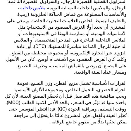
السراويل القطنية القصيرة للرجال، والسراويل القصيرة الناعمة
للرجال، والملابس الداخلية النسائية اليومية
ملابس داخلية
،
والأساسيات المصنوعة من قماش الحياكة الحلزونية (ريب)،
والتغليف البسيط الخاص بالعلامات التجارية الخاصة. وينبغي على
المشتري أن يحدد أولًا الغرض المقصود من الاستخدام: مثل
الأساسيات اليومية، أو ممارسة اليوغا في الاستوديوهات، أو
الملابس الداخلية الفاخرة في المتاجر المتخصصة، أو الملابس
الداخلية للرجال المُباعة مباشرةً للمستهلك (DTC)، أو إعادة
التزويد عبر التجارة الإلكترونية، أو مجموعة مختلطة من القطع.
وكلما كان الغرض المقصود من الاستخدام أوضح، كان من الأسهل
على المصنع أن يوصي بالقماش المناسب، وطريقة التصنيع،
ومسار إعداد العينة الواقعية.
القرارات الأساسية تشمل مزيج القطن، وزن النسيج، نعومة
الحزام الخصري، التحمل للتقلص، ومجموعة الألوان الأساسية.
ويجب مناقشة هذه التفاصيل قبل أن يُحضّر المصنع العينة، لأن كل
واحدة منها قد تؤثّر في السعر، والحد الأدنى لكمية الطلب (MOQ)،
ووقت التسليم، ومراقبة الجودة (QC). فإذا انتظر المؤسس حتى
تُجهَّز العينة بالفعل، فإن المشروع غالبًا ما يتحوّل إلى مراجعة
يمكن تجنّبها بدلًا من تطويرٍ خاضع للرقابة.