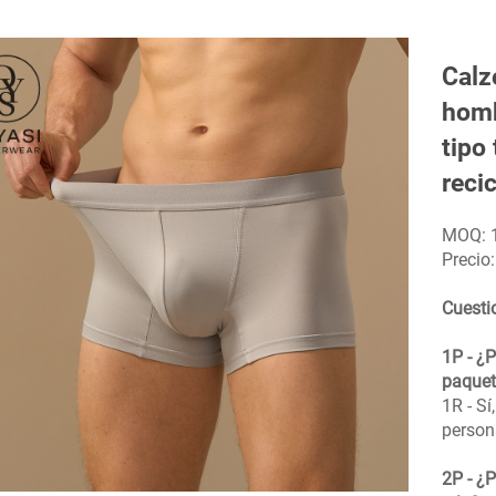
Calz
homb
tipo
reci
MOQ: 
Precio
Cuesti
1P - ¿
paquet
1R - Sí
person
2P - ¿