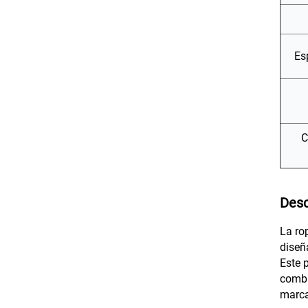
Es
C
Desc
La rop
diseñ
Este 
combi
marca