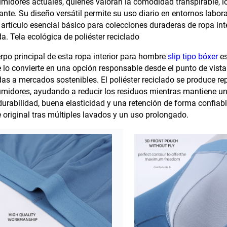
midores actuales, quienes valoran la comodidad transpirable, l
nte. Su diseño versátil permite su uso diario en entornos laboral
 artículo esencial básico para colecciones duraderas de ropa i
da. Tela ecológica de poliéster reciclado
erpo principal de esta ropa interior para hombre
slip tipo bóxer
es
e lo convierte en una opción responsable desde el punto de vist
idas a mercados sostenibles. El poliéster reciclado se produce 
midores, ayudando a reducir los residuos mientras mantiene un e
durabilidad, buena elasticidad y una retención de forma confiabl
e original tras múltiples lavados y un uso prolongado.