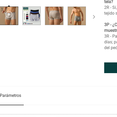
tela?
2R - Sí
tejido 
3P - ¿
muestr
3R - P
días; 
del pe
Parámetros