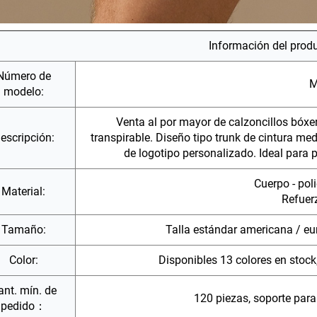
Información del prod
Número de
M
modelo:
Venta al por mayor de calzoncillos bóxe
escripción:
transpirable. Diseño tipo trunk de cintura medi
de logotipo personalizado. Ideal para
Cuerpo - pol
Material:
Refuer
Tamaño:
Talla estándar americana / eur
Color:
Disponibles 13 colores en stock,
ant. mín. de
120 piezas, soporte par
pedido：