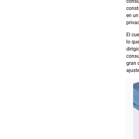
consu
consta
en un
priva
El cu
lo qu
dirig
consu
gran 
ajust