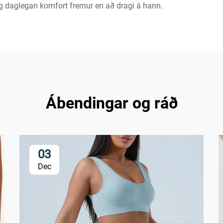
 og daglegan komfort fremur en að dragi á hann.
Ábendingar og ráð
03
Dec