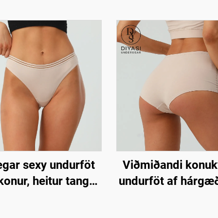
egar sexy undurföt
Viðmiðandi konuk
 konur, heitur tangar
undurföt af hárgæð
, viðmiðandi lokkar
mjúk og öndunarfæ
lokkar