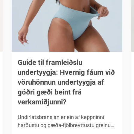
Guide til framleiðslu
undertyygja: Hvernig fáum við
vöruhönnun undertyygja af
góðri gæði beint frá
verksmiðjunni?
Undirlatsbransjan er ein af keppninni
harðustu og gæða-fjölbreyttustu greinum
í framleiðslu fatnaðarins. Hvort sem þú