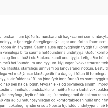
ilegar brókarlínum bjóða framúrskarandi hagkvæmni sem umbreyta
dirtyyjur fjarlægja óþægilegar sýnilegar undirfatna línum sem ge
andi toppa án áhyggna. Saumalausa uppbyggingin tryggir fullkomn
sem venjulega birta sauma hefðbundinna undirtyyja. Góður komfo
eins og önnur húð í stað takmarkandi undirtyyja. Léttgerðar hönn
 með hefðbundnum undirtyyjum. Nýjungar í vökvastraustri tækn
irka lífsstíla, starfslegs umhverfi og langvarandi notkun. Bestu tr
nlega vel með ýmsar klæðagerðir frá daglegri fötun til formlegr
rtyyja, einfaldar skúffuna þína fyrir innri fatnað en samt tryggir
ir að þeir halda lögun, teygjanleika og ósýnileika sínum í mörg
stirnar innihalda andsbakteríel meðferð sem krefst vöxt bakter
slyfta hreyfingu, leyfir náttúruleg líkamsbogamál án takmarkana 
ð vita að þú hefur ósýnilegan og komfortablegan hulið undir fat
m. Lokahugmyndin er sú að bestu trjúfoldu undirtyyjur til að f