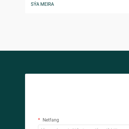
SÝA MEIRA
á milli nútímans neytenda í fjölbreyttum
lýðræðum. Þetta leikni en samt
persónulega orð veitir tilfinninguna fyrir
hversdagsleit, aðgengileika og
persónulega tengingu sem...
Netfang