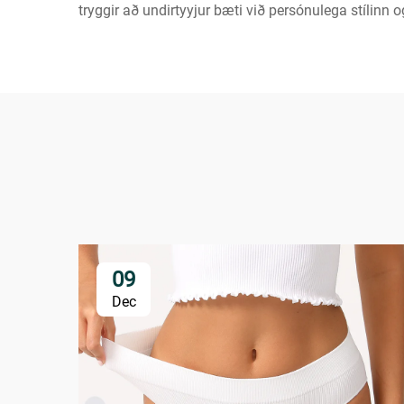
tryggir að undirtyyjur bæti við persónulega stílinn
09
Dec