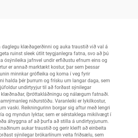
öndunar- og
stuðningsfullar tröngs
með formgefinum poka |
Sérsniðnar OEM
undirtyyjur
 daglegu klæðagerðinni og auka traustið við val á
ta ruinst sleek útlit teygjanlegra fatna, svo að þú
a ósýnileika jafnvel undir erfiðustu efnum eins og
rtur er annað marktækt kostur, þar sem þessar
unin minnkar grófleika og koma í veg fyrir
i halda þér þurrum og frísku um langar daga, sem
júfoldur undirtyyjur til að forðast sýnilegar
ar klæðnaðar, íþróttakláðningu og nálægum fatnaði.
 samrýmanleg niðurstöðu. Varanleiki er lykilkostur,
um vaski. Reikningurinn borgar sig aftur með lengri
ía og myndun lyktar, sem er sérstaklega mikilvægt í
eða áhyggna af að þurfa að stilla á undirtyyjunum.
naðinum aukar traustið og gerir kleift að einbeita
orðast sýnilegar brókarlínum veita friðsælu, sem