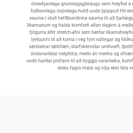
ómerkjanlega grunnlagsgleraugu sem hreyfist á e
fullkomlega ósýnilega hulið undir þjöppuð föt ein
sauma í stað hefðbundinna sauma til að fjarlægja
líkamanum og halda komforti allan daginn á meða
fjögurra áttir stretch-efni sem hentar líkamshrey
lykkjunni til að koma í veg fyrir rullingar og hli
sérstakrar tækifæri, starfskenndar umhverfi, íþr
öndunarlátar netplötur, merki án merkis og ofnæm
undir harðar prófanir til að tryggja varanleika, k
elska fagra máta og vilja ekki láta 