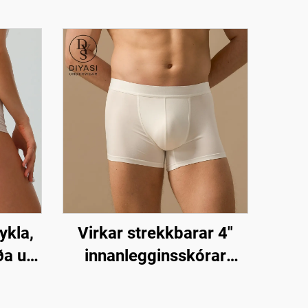
ykla,
Virkar strekkbarar 4"
a ull,
innanlegginsskórar
rileg
undertyyjur fyrir karla í
heildsviðskiptum –