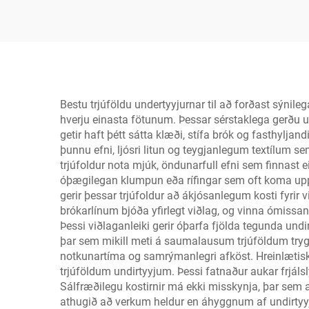
undurföt
Bestu trjúföldu undertyyjurnar til að forðast sýn
hverju einasta fötunum. Þessar sérstaklega gerðu un
getir haft þétt sátta klæði, stífa brók og fasthylj
þunnu efni, ljósri litun og teygjanlegum textílum 
trjúfoldur nota mjúk, öndunarfull efni sem finnast 
óþægilegan klumpun eða rífingar sem oft koma upp
gerir þessar trjúfoldur að ákjósanlegum kosti fyrir v
brókarlínum bjóða yfirlegt viðlag, og vinna ómissa
Þessi viðlaganleiki gerir óþarfa fjölda tegunda undi
þar sem mikill meti á saumalausum trjúföldum trygg
notkunartíma og samrýmanlegri afköst. Hreinlætisko
trjúföldum undirtyyjum. Þessi fatnaður aukar frjál
Sálfræðilegu kostirnir má ekki misskynja, þar sem a
athugið að verkum heldur en áhyggnum af undirtyyju