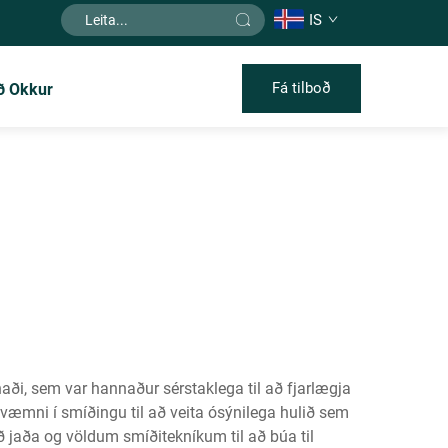
IS
Fá tilboð
ð Okkur
ði, sem var hannaður sérstaklega til að fjarlægja
væmni í smíðingu til að veita ósýnilega hulið sem
ið jaða og völdum smíðitekníkum til að búa til