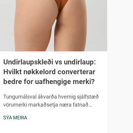
Undirlaupskleði vs undirlaup:
Af 
Hvilkt nøkkelord converterar
hei
bedre for uafhengige merki?
bei
Tungumálsval ákvarða hvernig sjálfstæð
Alhe
vörumerki markaðsetja næra fatnað
held
getur haft veruleg áhrif á
heil
SÝA MEIRA
SÝA 
umbreytingarhlutfall og stöðu
aftu
vörumerkisins. Þó að bæði undirtyyjur og
og g