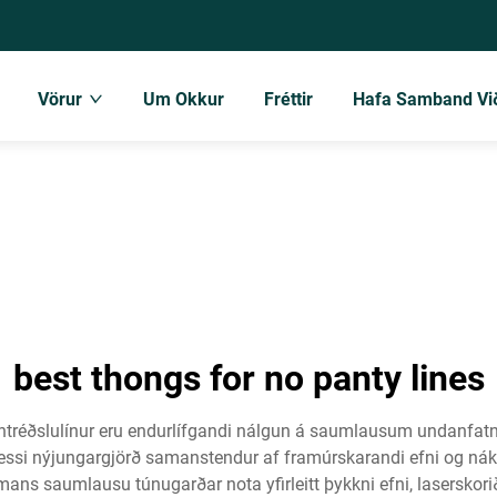
Vörur
Um Okkur
Fréttir
Hafa Samband Vi
best thongs for no panty lines
antréðslulínur eru endurlífgandi nálgun á saumlausum undanfatna
 Þessi nýjungargjörð samanstendur af framúrskarandi efni og nák
tímans saumlausu túnugarðar nota yfirleitt þykkni efni, laserskor