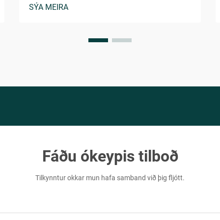
SÝA MEIRA
ert að ræsa lítið merki eða víkka völduð
fötunborð, er mikilvægt að skilja flóra
verkfræði undirlatsframleiðslu...
Fáðu ókeypis tilboð
Tilkynntur okkar mun hafa samband við þig fljótt.