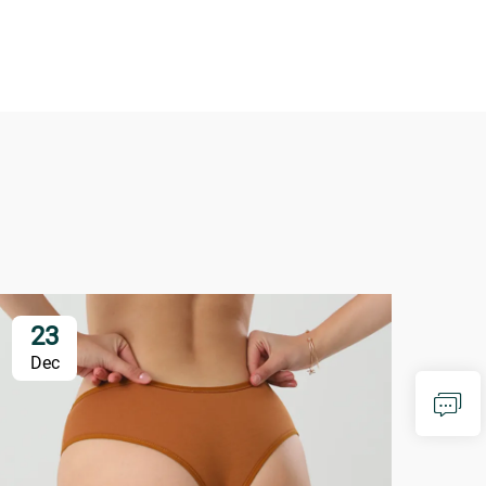
23
2
Dec
De