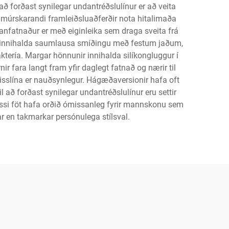
 forðast synilegar undantréðslulínur er að veita
Framúrskarandi framleiðsluaðferðir nota hitalimaða
anfatnaður er með eiginleika sem draga sveita frá
r innihalda saumlausa smíðingu með festum jaðum,
ktería. Margar hönnunir innihalda silíkongluggur í
ir fara langt fram yfir daglegt fatnað og nærir til
isslína er nauðsynlegur. Hágæðaversionir hafa oft
að forðast synilegar undantréðslulínur eru settir
Þessi föt hafa orðið ómissanleg fyrir mannskonu sem
ar en takmarkar persónulega stílsval.