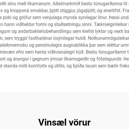
ðli sínu með líkamanum. Aðalmarkmið bestu túnugarðanna til að
s og kroppsná smokkar, þjótt stíggjur, jógaþjótt, og snertiföt. 
 poki og gröfur sem venjulega mynda synilegar línur. Þessi und
n hann viðheldur formi og staðsetningu sinni. Tæknieiginleika
fingum og andarbakteríubehandlingu sem krefst lyktar og vexti ba
ðrun, sem tryggir fasthaldnar ósýnilegar hulið. Notkunarmöguleikarn
óttaleikmennsku og persónulegra augnablikka þar sem sléttur umr
isvæn efni sem henta viðkvanalegri húð. Bestu túnugarðarnir til 
omfort og árangur í gegnum ýmsar líkamsgerðir og fötategundir. 
vel standa milli komforts og útlits, og bjóða lausn sem bætir frek
Vinsæl vörur