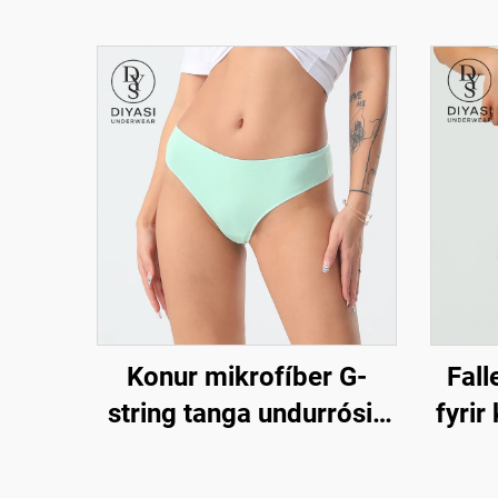
Konur mikrofíber G-
Fall
string tanga undurrósir,
fyrir
öndunarfærilegar og
tanga
viðmiðandi sexy