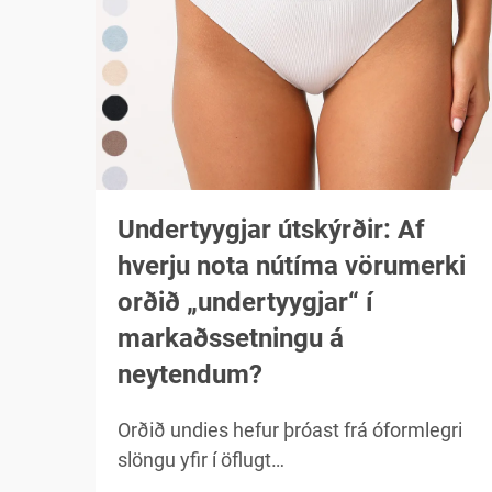
Undertyygjar útskýrðir: Af
hverju nota nútíma vörumerki
orðið „undertyygjar“ í
markaðssetningu á
neytendum?
Orðið undies hefur þróast frá óformlegri
slöngu yfir í öflugt
markaðssetningarverkfæri sem vekur við