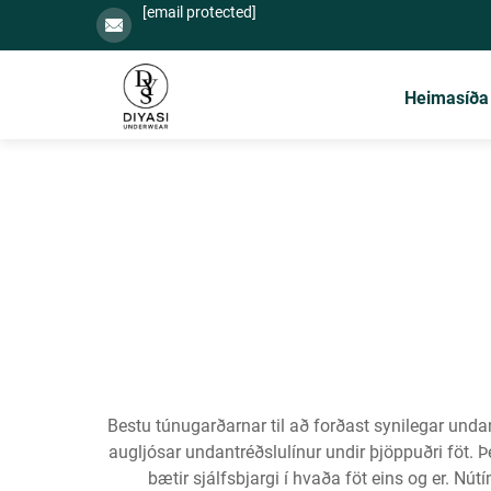
[email protected]
Heimasíða
Bestu túnugarðarnar til að forðast synilegar und
augljósar undantréðslulínur undir þjöppuðri föt.
bætir sjálfsbjargi í hvaða föt eins og er. Nú