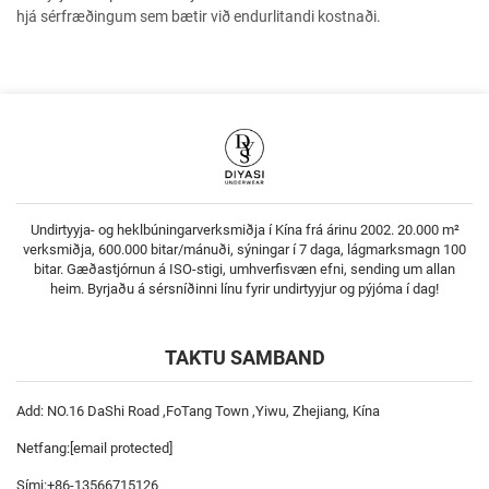
hjá sérfræðingum sem bætir við endurlitandi kostnaði.
Undirtyyja- og heklbúningarverksmiðja í Kína frá árinu 2002. 20.000 m²
verksmiðja, 600.000 bitar/mánuði, sýningar í 7 daga, lágmarksmagn 100
bitar. Gæðastjórnun á ISO-stigi, umhverfisvæn efni, sending um allan
heim. Byrjaðu á sérsníðinni línu fyrir undirtyyjur og pýjóma í dag!
TAKTU SAMBAND
Add: NO.16 DaShi Road ,FoTang Town ,Yiwu, Zhejiang, Kína
Netfang:
[email protected]
Sími:
+86-13566715126