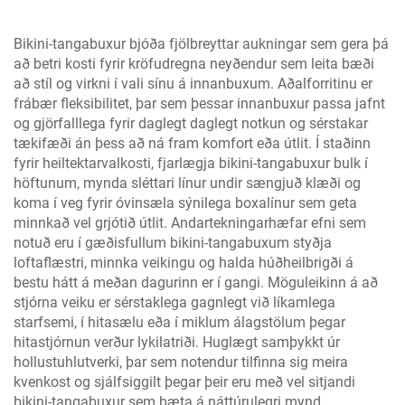
Bikini-tangabuxur bjóða fjölbreyttar aukningar sem gera þá
að betri kosti fyrir kröfudregna neyðendur sem leita bæði
að stíl og virkni í vali sínu á innanbuxum. Aðalforritinu er
frábær fleksibilitet, þar sem þessar innanbuxur passa jafnt
og gjörfalllega fyrir daglegt daglegt notkun og sérstakar
tækifæði án þess að ná fram komfort eða útlit. Í staðinn
fyrir heiltektarvalkosti, fjarlægja bikini-tangabuxur bulk í
höftunum, mynda sléttari línur undir sængjuð klæði og
koma í veg fyrir óvinsæla sýnilega boxalínur sem geta
minnkað vel grjótið útlit. Andartekningarhæfar efni sem
notuð eru í gæðisfullum bikini-tangabuxum styðja
loftaflæstri, minnka veikingu og halda húðheilbrigði á
bestu hátt á meðan dagurinn er í gangi. Möguleikinn á að
stjórna veiku er sérstaklega gagnlegt við líkamlega
starfsemi, í hitasælu eða í miklum álagstölum þegar
hitastjórnun verður lykilatriði. Huglægt samþykkt úr
hollustuhlutverki, þar sem notendur tilfinna sig meira
kvenkost og sjálfsiggilt þegar þeir eru með vel sitjandi
bikini-tangabuxur sem bæta á náttúrulegri mynd.