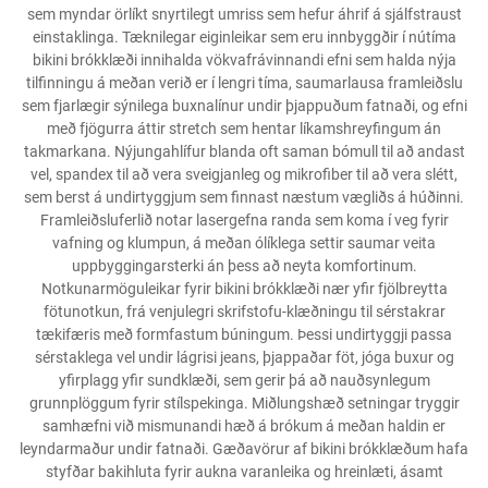
sem myndar örlíkt snyrtilegt umriss sem hefur áhrif á sjálfstraust
einstaklinga. Tæknilegar eiginleikar sem eru innbyggðir í nútíma
bikini brókklæði innihalda vökvafrávinnandi efni sem halda nýja
tilfinningu á meðan verið er í lengri tíma, saumarlausa framleiðslu
sem fjarlægir sýnilega buxnalínur undir þjappuðum fatnaði, og efni
með fjögurra áttir stretch sem hentar líkamshreyfingum án
takmarkana. Nýjungahlífur blanda oft saman bómull til að andast
vel, spandex til að vera sveigjanleg og mikrofiber til að vera slétt,
sem berst á undirtyggjum sem finnast næstum vægliðs á húðinni.
Framleiðsluferlið notar lasergefna randa sem koma í veg fyrir
vafning og klumpun, á meðan ólíklega settir saumar veita
uppbyggingarsterki án þess að neyta komfortinum.
Notkunarmöguleikar fyrir bikini brókklæði nær yfir fjölbreytta
fötunotkun, frá venjulegri skrifstofu-klæðningu til sérstakrar
tækifæris með formfastum búningum. Þessi undirtyggji passa
sérstaklega vel undir lágrisi jeans, þjappaðar föt, jóga buxur og
yfirplagg yfir sundklæði, sem gerir þá að nauðsynlegum
grunnplöggum fyrir stílspekinga. Miðlungshæð setningar tryggir
samhæfni við mismunandi hæð á brókum á meðan haldin er
leyndarmaður undir fatnaði. Gæðavörur af bikini brókklæðum hafa
styfðar bakihluta fyrir aukna varanleika og hreinlæti, ásamt