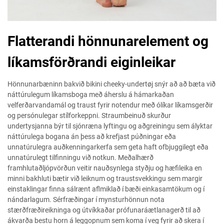
Flatterandi hönnunarelement og
líkamsförðrandi eiginleikar
Hönnunarbæninn bakvið bikini cheeky-undertøj snýr að að bæta við
náttúrulegum líkamsboga með áherslu á hámarkaðan
velferðarvandamál og traust fyrir notendur með ólíkar líkamsgerðir
og persónulegar stílforkeppni. Straumbeinuð skurður
undertysjanna býr til sjónræna lyftingu og aðgreiningu sem ályktar
náttúrulega bogana án þess að krefjast púðningar eða
unnatúrulegra auðkenningarkerfa sem geta haft ofbjuggilegt eða
unnatúrulegt tilfinningu við notkun. Meðalhærð
framhlutaðljópvörðun veitir nauðsynlega styðju og hæfileika en
minni bakhluti bætir við leiknum og traustsvekkingu sem margir
einstaklingar finna sálrænt aflmiklað í bæði einkasamtökum og í
nándarlagum. Sérfræðingar í mynsturhönnun nota
stærðfræðireikninga og útvíkkaðar prófunaráætlanagerð til að
ákvarða bestu horn á leggopnum sem koma í veg fyrir að skera í