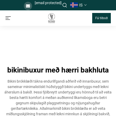
[email protected]
IS
Fá tilboð
bikinibuxur með hærri bakhluta
Bikini brókklæði tákna endurlífgandi aðferð við innanbuxur, sem
sameinar minimalistískt húðstyggð bikini undertyggs með leikni
áherslum á bakið. Þessi fjölbreytt undertyggi eru hönnuð til að veita
besta hætti komfort á meðan auðkennd líkamsboga eru betri
gegnum skipulagið plaggsetningu og nýjungahugðar
gerðartæknileika. Aðalmarkmið bikini brókklæða er að veita
miðlungsskjölning framan með leikni minnkun á skjölningi bakvið,