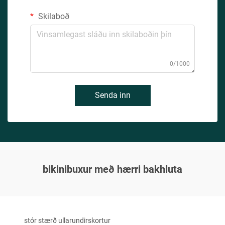
Skilaboð
0/1000
Senda inn
bikinibuxur með hærri bakhluta
stór stærð ullarundirskortur