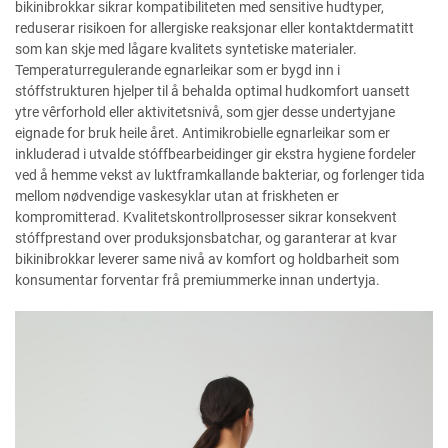
bikinibrokkar sikrar kompatibiliteten med sensitive hudtyper,
reduserar risikoen for allergiske reaksjonar eller kontaktdermatitt
som kan skje med lågare kvalitets syntetiske materialer.
Temperaturregulerande egnarleikar som er bygd inn i
stóffstrukturen hjelper til å behalda optimal hudkomfort uansett
ytre vêrforhold eller aktivitetsnivå, som gjer desse undertyjane
eignade for bruk heile året. Antimikrobielle egnarleikar som er
inkluderad i utvalde stóffbearbeidinger gir ekstra hygiene fordeler
ved å hemme vekst av luktframkallande bakteriar, og forlenger tida
mellom nødvendige vaskesyklar utan at friskheten er
kompromitterad. Kvalitetskontrollprosesser sikrar konsekvent
stóffprestand over produksjonsbatchar, og garanterar at kvar
bikinibrokkar leverer same nivå av komfort og holdbarheit som
konsumentar forventar frå premiummerke innan undertyja.