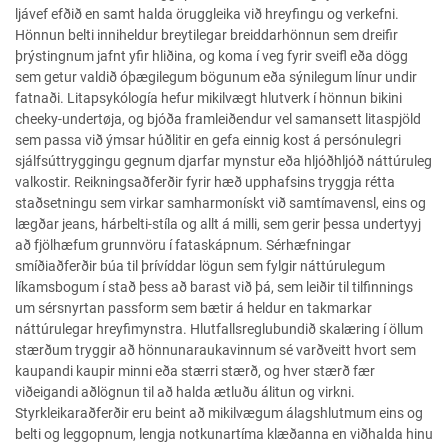
ljávef efðið en samt halda öruggleika við hreyfingu og verkefni.
Hönnun belti inniheldur breytilegar breiddarhönnun sem dreifir
þrýstingnum jafnt yfir hliðina, og koma í veg fyrir sveifl eða dögg
sem getur valdið óþægilegum bögunum eða sýnilegum línur undir
fatnaði. Litapsykólogía hefur mikilvægt hlutverk í hönnun bikini
cheeky-undertøja, og bjóða framleiðendur vel samansett litaspjöld
sem passa við ýmsar húðlitir en gefa einnig kost á persónulegri
sjálfsúttryggingu gegnum djarfar mynstur eða hljóðhljóð náttúruleg
valkostir. Reikningsaðferðir fyrir hæð upphafsins tryggja rétta
staðsetningu sem virkar samharmonískt við samtímavensl, eins og
lægðar jeans, hárbelti-stíla og allt á milli, sem gerir þessa undertyyj
að fjölhæfum grunnvöru í fataskápnum. Sérhæfningar
smíðiaðferðir búa til þrívíddar lögun sem fylgir náttúrulegum
líkamsbogum í stað þess að barast við þá, sem leiðir til tilfinnings
um sérsnyrtan passform sem bætir á heldur en takmarkar
náttúrulegar hreyfimynstra. Hlutfallsreglubundið skalæring í öllum
stærðum tryggir að hönnunaraukavinnum sé varðveitt hvort sem
kaupandi kaupir minni eða stærri stærð, og hver stærð fær
viðeigandi aðlögnun til að halda ætluðu álitun og virkni.
Styrkleikaraðferðir eru beint að mikilvægum álagshlutmum eins og
belti og leggopnum, lengja notkunartíma klæðanna en viðhalda hinu