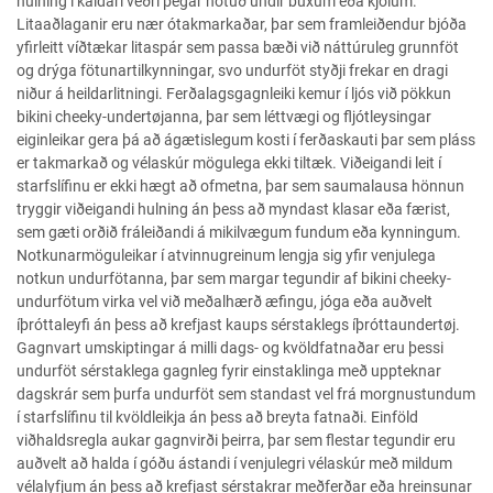
hulning í kaldari veðri þegar notuð undir buxum eða kjólum.
Litaaðlaganir eru nær ótakmarkaðar, þar sem framleiðendur bjóða
yfirleitt víðtækar litaspár sem passa bæði við náttúruleg grunnföt
og drýga fötunartilkynningar, svo undurföt styðji frekar en dragi
niður á heildarlitningi. Ferðalagsgagnleiki kemur í ljós við pökkun
bikini cheeky-undertøjanna, þar sem léttvægi og fljótleysingar
eiginleikar gera þá að ágætislegum kosti í ferðaskauti þar sem pláss
er takmarkað og vélaskúr mögulega ekki tiltæk. Viðeigandi leit í
starfslífinu er ekki hægt að ofmetna, þar sem saumalausa hönnun
tryggir viðeigandi hulning án þess að myndast klasar eða færist,
sem gæti orðið fráleiðandi á mikilvægum fundum eða kynningum.
Notkunarmöguleikar í atvinnugreinum lengja sig yfir venjulega
notkun undurfötanna, þar sem margar tegundir af bikini cheeky-
undurfötum virka vel við meðalhærð æfingu, jóga eða auðvelt
íþróttaleyfi án þess að krefjast kaups sérstaklegs íþróttaundertøj.
Gagnvart umskiptingar á milli dags- og kvöldfatnaðar eru þessi
undurföt sérstaklega gagnleg fyrir einstaklinga með uppteknar
dagskrár sem þurfa undurföt sem standast vel frá morgnustundum
í starfslífinu til kvöldleikja án þess að breyta fatnaði. Einföld
viðhaldsregla aukar gagnvirði þeirra, þar sem flestar tegundir eru
auðvelt að halda í góðu ástandi í venjulegri vélaskúr með mildum
vélalyfjum án þess að krefjast sérstakrar meðferðar eða hreinsunar