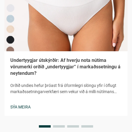
Undertyygjar útskýrðir: Af hverju nota nútíma
vörumerki orðið „undertyygjar“ í markaðssetningu á
neytendum?
Orðið undies hefur þróast frá óformlegri slöngu yfir í öflugt
markaðssetningarverkfæri sem vekur við á milli nútímans
neytenda í fjölbreyttum lýðræðum. Þetta leikni en samt
persónulega orð veitir tilfinninguna fyrir hversdagsleit,
SÝA MEIRA
aðgengileika og persónulega tengingu sem...