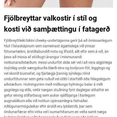
Fjölbreyttar valkostir í stíl og
kosti við samþættingu í fatagerð
Fjölbreyttleiki bikini cheeky-undertøjanna gerir þá að ómissanlegum
hlut í fataskápnum sem sameinast ágætislega við ýmsar
fötunartækni, árstíðabundið nota og lífsstíl, allt eftir sem á við, án
þess að missa af stöðugri árangur í mismunandi
notkunaraðstæðum. Þessi undurföt skila sér vel í að vera algjörlega
ósýnileg undir sængskurða klæði eins og bodycon-föt, leggings og
vel skorið buxnafat, og fjarlægja þannig sýnilegu rönd
undurfötunnar sem geta ruðuð vel útliti í starfslífi eða félagslegum
aðstæðum. Hulningurinn með miðlungs hylmingu balar á milli
gagnlegs og stíls, veitir nægan stuðning fyrir daglegar athafnir en
gefur einnig stílfarbaug sem aukar sjálfbjarga í ítarlegum
augnablikum eða við notkun opinsamlegra fatnaðar.
Aðlögunarmöguleikar eftir árstíð eru lykilatriði, þar sem
öndunarfærar efni virka vel í sumarhitanum en veita samt næga