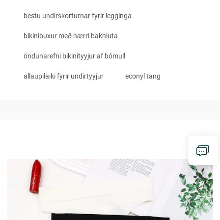
bestu undirskorturnar fyrir legginga
bikinibuxur með hærri bakhluta
öndunarefni bikinityyjur af bómull
allaupilaiki fyrir undirtyyjur
econyl tang