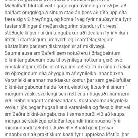
Meðalhátt hlutfall veitir gagnlegra ávinninga með því að
haldast örugglega á sínum stað án þess að ríða upp eða
færa sig við hreyfingu, og koma í veg fyrir nauðsynina fyrir
fastar stillingar á meðan dagurinn stendur yfir. Þessi
stöðugleiki gerir bikini-tangabuxur að idealum fyrir virkan
lífstíl, í starfslegum umhverfi og í samfélagslegum
aðstæðum þar sem diskresjon er af mikilvægi.
Saumalausa smíðaferli sem notuð eru í örlagbeintum
bikini-tangabuxum búa til ósýnilega notkunargerð, svo
einstaklingar geti beint athyglinni að störfum sínum frekar
en óþægindum eða áhyggjum af sýnileika innanbuxna.
Varanleiki er annar marktækur kostur, þar sem gæðisfullar
bikini-tangabuxur halda formi, elasti og litsterkni sínum í
mörgum vaski, svo lengi sem rétt er umhugsuð í samræmi
við leiðbeiningar framleiðandans. Kostnaðarnauðsynleiki
verður ljós þegar hugsað er á varanleika og fleksibilitet vel
smíðaðra bikini-tangabuxna í samanburði við að kaupa
margar sérstaklega ætlaðar tegundir innanbuxna fyrir
mismunandi tækifelli. Auðvelt viðhald gerir þessar
innanbuxur að praktískum kosti fyrir upptekna lífstíla, þar