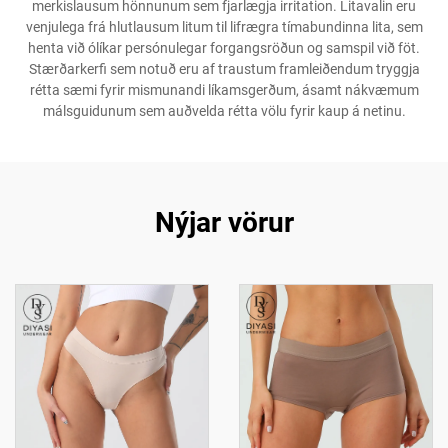
merkislausum hönnunum sem fjarlægja irritation. Litavalin eru
venjulega frá hlutlausum litum til lifrægra tímabundinna lita, sem
henta við ólíkar persónulegar forgangsröðun og samspil við föt.
Stærðarkerfi sem notuð eru af traustum framleiðendum tryggja
rétta sæmi fyrir mismunandi líkamsgerðum, ásamt nákvæmum
málsguidunum sem auðvelda rétta völu fyrir kaup á netinu.
Nýjar vörur