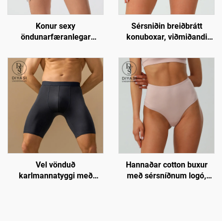
Konur sexy
Sérsniðin breiðbrátt
öndunarfæranlegar
konuboxar, viðmiðandi
einfaldar ullarbikini lokkar,
ullar boxar stutt
mjúkar og viðmiðandi
undurföt
Vel vönduð
Hannaðar cotton buxur
karlmannatyggi með
með sérsníðnum logó,
langar leggja | 3D pokinn,
framleiðandi | Lágur
andrýmanlegur og
lágmarkskvóti 100 bitar
andvarir rúfubrotum
fyrir litlubúðir og
áhrifaveldar vörumerki