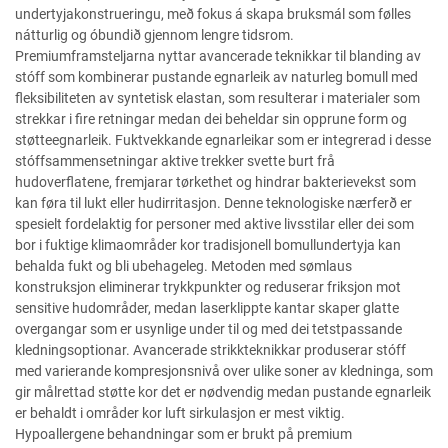
undertyjakonstrueringu, með fokus á skapa bruksmál som følles
nátturlig og óbundið gjennom lengre tidsrom.
Premiumframsteljarna nyttar avancerade teknikkar til blanding av
stóff som kombinerar pustande egnarleik av naturleg bomull med
fleksibiliteten av syntetisk elastan, som resulterar i materialer som
strekkar i fire retningar medan dei beheldar sin opprune form og
støtteegnarleik. Fuktvekkande egnarleikar som er integrerad i desse
stóffsammensetningar aktive trekker svette burt frå
hudoverflatene, fremjarar tørkethet og hindrar bakterievekst som
kan føra til lukt eller hudirritasjon. Denne teknologiske nærferð er
spesielt fordelaktig for personer med aktive livsstilar eller dei som
bor i fuktige klimaområder kor tradisjonell bomullundertyja kan
behalda fukt og bli ubehageleg. Metoden med sømlaus
konstruksjon eliminerar trykkpunkter og reduserar friksjon mot
sensitive hudområder, medan laserklippte kantar skaper glatte
overgangar som er usynlige under til og med dei tetstpassande
kledningsoptionar. Avancerade strikkteknikkar produserar stóff
med varierande kompresjonsnivå over ulike soner av kledninga, som
gir målrettad støtte kor det er nødvendig medan pustande egnarleik
er behaldt i områder kor luft sirkulasjon er mest viktig.
Hypoallergene behandningar som er brukt på premium