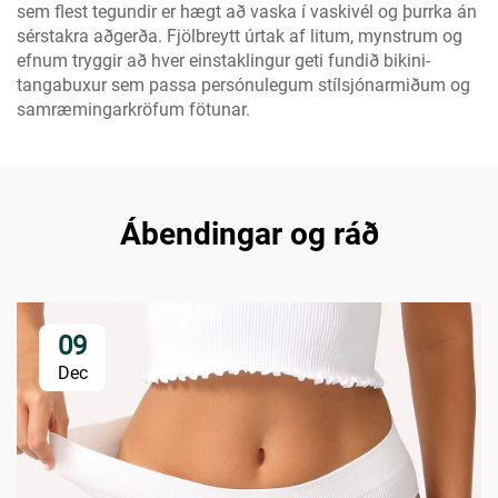
sem flest tegundir er hægt að vaska í vaskivél og þurrka án
sérstakra aðgerða. Fjölbreytt úrtak af litum, mynstrum og
efnum tryggir að hver einstaklingur geti fundið bikini-
tangabuxur sem passa persónulegum stílsjónarmiðum og
samræmingarkröfum fötunar.
Ábendingar og ráð
09
Dec