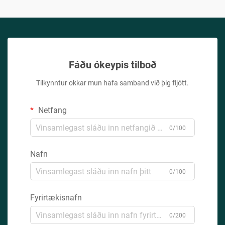
Fáðu ókeypis tilboð
Tilkynntur okkar mun hafa samband við þig fljótt.
Netfang
0/100
Nafn
0/100
Fyrirtækisnafn
0/200