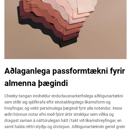
Aðlaganlega passformtækni fyrir
almenna þægindi
Cheeky-tangan inniheldur endurlausnarkerfislega aðlögunartækni
sem stillir sig sjálfkrafa eftir einstaklingslegs líkamsform og
hreyfingar, og veitir persónulega þægindi fyrir alla notendur. Þessi
æðri hönnun notar efni með fjórir áttir strekkjur sem víðka og
dragast saman á náttúrulegan hátt í takt við líkamshreyfingar, en
samt halda réttri styðju og útvörpun. Aðlögunartækniin gerist grein