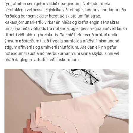
fyrir ofhitun sem getur valdið óþægindum. Notendur meta
sérstaklega vel þessa eiginleika við æfingar, langar vinnudagar eða
ferðalög þar sem ekki er hægt að skipta um fat strax.
Rakastjórnunarkerfið virkar án hléðs og krefst engin sérstakrar
umsjónar eða viðhalds frá notanda, og er þess vegna auðvelt lausn
til betri viðhalds og hreinlætis. Tæknið hefur verið prófað undir
ýmsum aðstæðum til að tryggja samfellda afköst í mismunandi
stigum afhverfis og umhverfishlutföllum. Áreiðanleikinn gefur
notendum traust á að nærbuxurnar muni sinna skyldu sinni vel
óháð daglegum athafnir eða áskorunum.