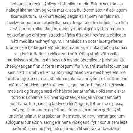
notkun, fjarlægja sýnilegar fatnalínur undir föttum sem passa
nálægt líkamanum og veita markvissa hulið sem bætir á eðlilegum
líkamshlutum. Takknafræðilegu eiginleikar sem innifaldir eru í
cheeky-töngunni eru eiginleikar sem draga raka frá húðinni svo hún
verði þurr um allan daginn, andspyrnuefni gegn lyktardregnum
bakteríum og efni sem stretcha í fjóra áttir og hreyfast á eðlilegan
hátt með líkamshreyfingum. Framleiðslan notar lasergefærar
brúnar sem fjarlægja hefðbundnar saumar, minnka gníð og koma í
veg fyrir irritation á viðkvæmri húð. Öflug stöðuvötn veita
markvissan stuðning án þess að mynda óþægilegar þrýstipunkta.
Cheeky-tangan finnur forrit í mörgum lífstílum, frá starfsátökum þar
sem sléttur umhverfi er nauðsynlegt til að vera með hreyfiefni við
íþróttadagskrá sem krefst takmarkalausra hreyfinga. Íþróttamenn
njóta sérstaklega góðs af henni vegna hæfni hennar til að sýsla
með svit og örugga sæti við háþróaðar athafnir. Fólki sem elskar
töfró er komin vel við hvernig cheeky-tangan virkar samhæft
nútímaháttum, eins og bodycon-kleðingum, föttum sem passa
nálægt líkamanum og léttum efnum sem annars gætu sýnt
undirfatnalínur. Margskonar líkamstegundir eru hentar gegnum
aðlögunarbúnaðinn, sem gerir hana viðeigandi fyrir konur sem leita
bæði að almennu þægindi og trausti til sérstakrar tækifæris.