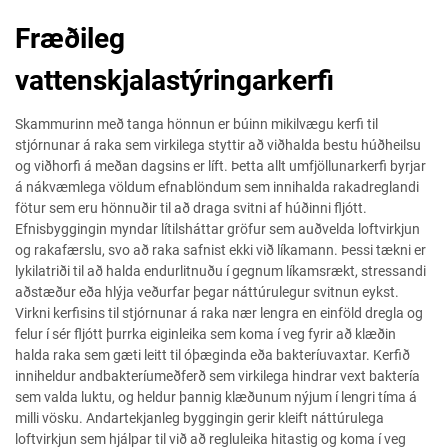
Fræðileg
vattenskjalastýringarkerfi
Skammurinn með tanga hönnun er búinn mikilvægu kerfi til
stjórnunar á raka sem virkilega styttir að viðhalda bestu húðheilsu
og viðhorfi á meðan dagsins er líft. Þetta allt umfjöllunarkerfi byrjar
á nákvæmlega völdum efnablöndum sem innihalda rakadreglandi
fötur sem eru hönnuðir til að draga svitni af húðinni fljótt.
Efnisbyggingin myndar lítilsháttar gröfur sem auðvelda loftvirkjun
og rakafærslu, svo að raka safnist ekki við líkamann. Þessi tækni er
lykilatriði til að halda endurlitnuðu í gegnum líkamsrækt, stressandi
aðstæður eða hlýja veðurfar þegar náttúrulegur svitnun eykst.
Virkni kerfisins til stjórnunar á raka nær lengra en einföld dregla og
felur í sér fljótt þurrka eiginleika sem koma í veg fyrir að klæðin
halda raka sem gæti leitt til óþæginda eða bakteríuvaxtar. Kerfið
inniheldur andbakteríumeðferð sem virkilega hindrar vext baktería
sem valda luktu, og heldur þannig klæðunum nýjum í lengri tíma á
milli vösku. Andartekjanleg byggingin gerir kleift náttúrulega
loftvirkjun sem hjálpar til við að regluleika hitastig og koma í veg