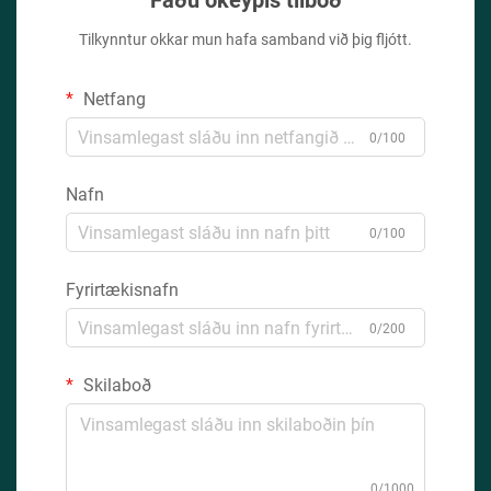
Fáðu ókeypis tilboð
Tilkynntur okkar mun hafa samband við þig fljótt.
Netfang
0/100
Nafn
0/100
Fyrirtækisnafn
0/200
Skilaboð
0/1000