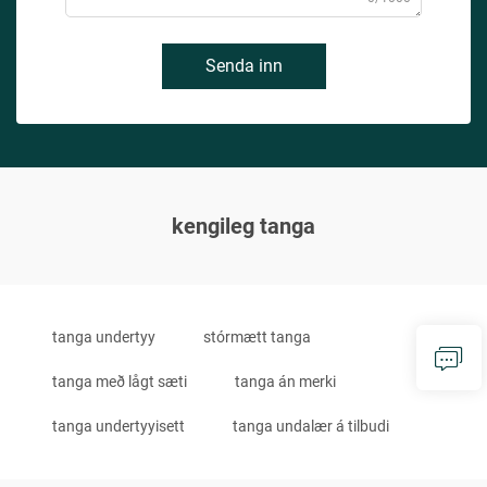
Senda inn
kengileg tanga
tanga undertyy
stórmætt tanga
tanga með lågt sæti
tanga án merki
tanga undertyyisett
tanga undalær á tilbudi