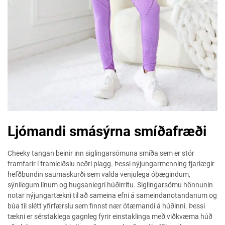
Ljómandi smásýrna smíðafræði
Cheeky tangan beinir inn siglingarsömuna smíða sem er stór
framfarir í framleiðslu neðri plagg. Þessi nýjungarmenning fjarlægir
hefðbundin saumaskurði sem valda venjulega óþægindum,
sýnilegum línum og hugsanlegri húðirritu. Siglingarsömu hönnunin
notar nýjungartækni til að sameina efni á sameindanotandanum og
búa til slétt yfirfærslu sem finnst nær ótæmandi á húðinni. Þessi
tækni er sérstaklega gagnleg fyrir einstaklinga með viðkvæma húð