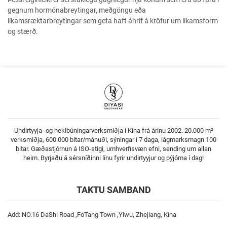
gegnum hormónabreytingar, meðgöngu eða
líkamsræktarbreytingar sem geta haft áhrif á kröfur um líkamsform
og stærð.
Undirtyyja- og heklbúningarverksmiðja í Kína frá árinu 2002. 20.000 m²
verksmiðja, 600.000 bitar/mánuði, sýningar í 7 daga, lágmarksmagn 100
bitar. Gæðastjórnun á ISO-stigi, umhverfisvæn efni, sending um allan
heim. Byrjaðu á sérsníðinni línu fyrir undirtyyjur og pýjóma í dag!
TAKTU SAMBAND
Add: NO.16 DaShi Road ,FoTang Town ,Yiwu, Zhejiang, Kína