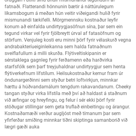
fatnaði. Flatterandi hönnunin bætir á náttúrulegum
líkamsbogum á meðan hún veitir viðeigandi hulið fyrir
mismunandi tækifelli. Mörgmennsku kostnaður leyfir
konum að einfalda undirtyygjasöfnun sína, þar sem ein
tegund virkar vel fyrir fjölbreytt úrval af fatasöfnum og
störfum. Venjuleg kosti eru minni þörf fyrir vélaskurð vegna
andrabakteríueiginleikanna sem halda fatnaðnum
sveiflafullum á milli skurða. Flýtiveltiskipanin er
sérstaklega gagnleg fyrir ferðamenn eða harðvirka
starfsfólk sem þarf treyjuhaldnar undirtyygjur sem henta
flýtiverkefnum lífstílum. Heilsukostnaður kemur fram úr
öndunargerðinni sem styður betri loftvirkjun, minnkar
hættu á húðvandamálum tengdum rakavandanum. Cheeky
tangan styður virka lífstíla með því að haldast á staðnum
við æfingar og hreyfingu, og felur í sér ekki þörf fyrir
stöðugar stillingar sem geta truflað einbeitingu og árangur.
Kostnaðarnæði verður augljóst með tímanum þar sem
yfirferðar smíðing minnkar tíðni skiptinga samanborið við
lægri gæði auka