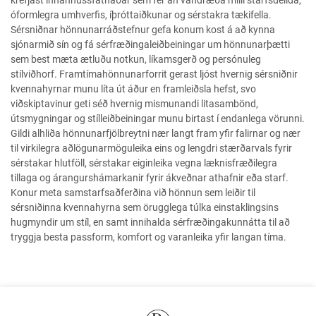
krefjast innanhússfatnaðar sem fer án vandræða milli starfsdeilda,
óformlegra umhverfis, íþróttaiðkunar og sérstakra tækifella.
Sérsniðnar hönnunarráðstefnur gefa konum kost á að kynna
sjónarmið sín og fá sérfræðingaleiðbeiningar um hönnunarþætti
sem best mæta ætluðu notkun, líkamsgerð og persónuleg
stílviðhorf. Framtímahönnunarforrit gerast ljóst hvernig sérsniðnir
kvennahyrnar munu líta út áður en framleiðsla hefst, svo
viðskiptavinur geti séð hvernig mismunandi litasambönd,
útsmygningar og stílleiðbeiningar munu birtast í endanlega vörunni.
Gildi alhliða hönnunarfjölbreytni nær langt fram yfir falirnar og nær
til virkilegra aðlögunarmöguleika eins og lengdri stærðarvals fyrir
sérstakar hlutföll, sérstakar eiginleika vegna læknisfræðilegra
tillaga og árangurshámarkanir fyrir ákveðnar athafnir eða starf.
Konur meta samstarfsaðferðina við hönnun sem leiðir til
sérsniðinna kvennahyrna sem örugglega túlka einstaklingsins
hugmyndir um stíl, en samt innihalda sérfræðingakunnátta til að
tryggja besta passform, komfort og varanleika yfir langan tíma.