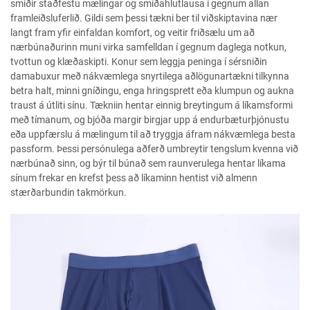
smiðir staðfestu mælingar og smíðahlutlausa í gegnum allan
framleiðsluferlið. Gildi sem þessi tækni ber til viðskiptavina nær
langt fram yfir einfaldan komfort, og veitir friðsælu um að
nærbúnaðurinn muni virka samfelldan í gegnum daglega notkun,
tvottun og klæðaskipti. Konur sem leggja peninga í sérsniðin
damabuxur með nákvæmlega snyrtilega aðlögunartækni tilkynna
betra halt, minni gníðingu, enga hringsprett eða klumpun og aukna
traust á útliti sínu. Tækniin hentar einnig breytingum á líkamsformi
með tímanum, og bjóða margir birgjar upp á endurbæturþjónustu
eða uppfærslu á mælingum til að tryggja áfram nákvæmlega besta
passform. Þessi persónulega aðferð umbreytir tengslum kvenna við
nærbúnað sinn, og býr til búnað sem raunverulega hentar líkama
sínum frekar en krefst þess að líkaminn hentist við almenn
stærðarbundin takmörkun.