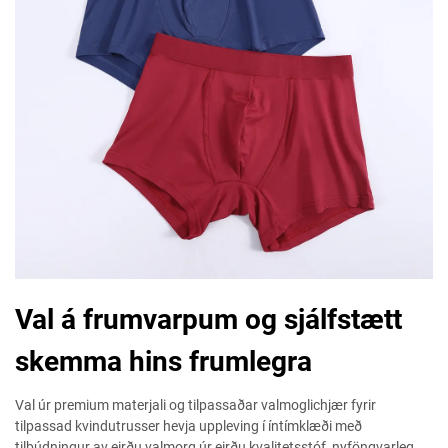
Val á frumvarpum og sjálfstætt
skemma hins frumlegra
Val úr premium materjali og tilpassaðar valmoglichjær fyrir
tilpassad kvindutrusser hevja uppleving í íntímklæði með
tilbúdningur av eirðu valmorg úr eirðu kvalitetsstóf, nyföngvarleg