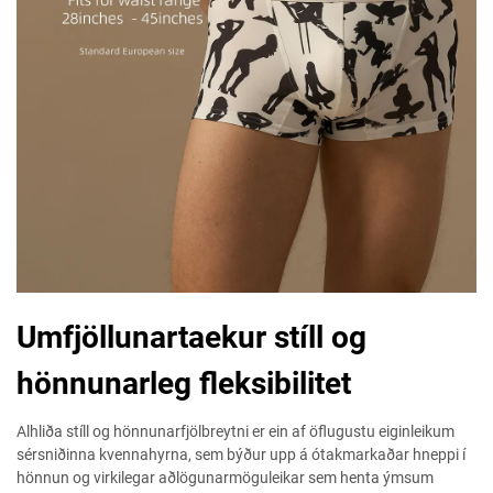
Umfjöllunartaekur stíll og
hönnunarleg fleksibilitet
Alhliða stíll og hönnunarfjölbreytni er ein af öflugustu eiginleikum
sérsniðinna kvennahyrna, sem býður upp á ótakmarkaðar hneppi í
hönnun og virkilegar aðlögunarmöguleikar sem henta ýmsum