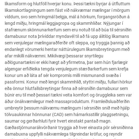
líkamsform og hlutföll hverjar konu. Þessi tækni byrjar á útfluttum
líkamskortlagningum sem fást við nákvæmar mælingar í mörgum
víddum, svo sem hringmál belgja, mál á hörkum, forgangsröðun á
lengd miðju, hringmál leggjagropa og skammhliðar. Nýjungar í
stafrænum skönnunarkerfum sem eru notuð til að búa til sérsniðin
damabuxur nota þrívíddar myndavél til að fá upp álitlög líkamans
sem venjulegar mælingaraðferðir oft sleppa, og tryggja þannig að
endanlegt vörumerki hentar náttúrulegum líkamsbreytingum með
afar mikilli nákvæmni. Mikilvægi þessarar snyrtilegu
aðlögunartækni er ekki hægt að yfirmetna, þar sem hún fjarlægir
algengar erfiðleika tengda venjulegum stærðarkerfum sem krefja
konur um að láta af sér kompromís milli mismunandi svæða í
passformi. Konur með lengri skammhlið, styttri miðju, fullari hörkur
eða önnur hlutfallsbreytingar finna að sérsniðin damabuxur sem
búnir eru til með þessari tækni veita komfort og öruggleika sem var
áður ónákvæmilegur með massaproduktum. Framleiðsluaðferðin
umbreytir þessum nákvæmu mælingum í sérsniðin snið með hjálp
tölvuaukinnar hönnunar (CAD) sem hámarksstillir plaggsetningu,
saumar og gerðarhluti fyrir hvert einstakt pantað magn.
Gæðastjórnunarákvörðanir tryggja að hver einasta pör sérsniðinna
damabuxna uppfylli nákvæmlega tilgreindar kröfur, og reyndir