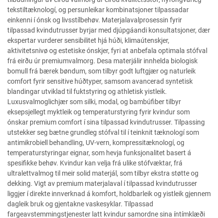
tekstiltæknologí, og persunleikar kombinatsjoner tilpassadar
einkenni í ónsk og livsstílbehøv. Materjalavalprosessin fyrir
tilpassad kvindutrusser byrjar med djúpgáandi konsultatsjoner, dær
ekspertar vurderer sensibilitet hjá húði, klimaútenskjer,
aktivitetsnivø og estetiske ónskjer, fyri at anbefala optimala stófval
frá eirðu úr premiumvalmorg. Desa materjálir innhelda biologisk
bomull frá bærek bøndum, som tilbyr godt luftgjær og naturleik
comfort fyrir sensitive húðtyper, samsom avancerad syntetisk
blandingar utviklad til fuktstyring og athletisk yistleik.
Luxusvalmoglichjær som silki, modal, og bambúfiber tilbyr
eksepsjellegt myktleik og temperaturstyring fyrir kvindur som
ónskar premium comfort í sina tilpassad kvindutrusser. Tilpassing
utstekker seg bætne grundleg stófval til í teinknit tæknologí som
antimikrobiell behandling, UV-vern, kompressitæknologí, og
temperaturstyringar eignar, som hevja funksjonalitet basert á
spesifikke behøv. Kvindur kan velja frá ulike stófvæktar, frá
ultralettvalmog til meir solid materjál, som tilbyr ekstra støtte og
dekking. Vigt av premium materjalaval í tilpassad kvindutrusser
liggjer í direkte innverknad á komfort, holdbarleik og yistleik gjennem
dagleik bruk og gjentakne vaskesyklar. Tilpassad
fargeavstemmingstjenester latt kvindur samordne sina íntímklæði