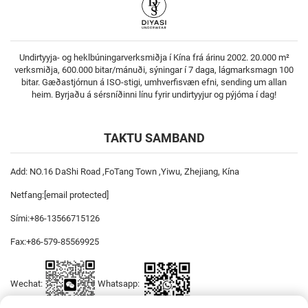
Undirtyyja- og heklbúningarverksmiðja í Kína frá árinu 2002. 20.000 m²
verksmiðja, 600.000 bitar/mánuði, sýningar í 7 daga, lágmarksmagn 100
bitar. Gæðastjórnun á ISO-stigi, umhverfisvæn efni, sending um allan
heim. Byrjaðu á sérsníðinni línu fyrir undirtyyjur og pýjóma í dag!
TAKTU SAMBAND
Add: NO.16 DaShi Road ,FoTang Town ,Yiwu, Zhejiang, Kína
Netfang:
[email protected]
Sími:
+86-13566715126
Fax:
+86-579-85569925
Wechat:
Whatsapp: