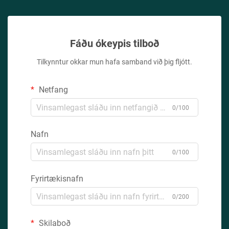
Fáðu ókeypis tilboð
Tilkynntur okkar mun hafa samband við þig fljótt.
Netfang
0/100
Nafn
0/100
Fyrirtækisnafn
0/200
Skilaboð