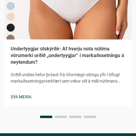
Undertyygjar útskýrðir: Af hverju nota nútíma
vörumerki orðið „undertyygjar“ í markaðssetningu á
neytendum?
Orðið undies hefur þróast frá óformlegri slöngu yfir í öflugt
markaðssetningarverkfæri sem vekur við á milli nútímans
neytenda í fjölbreyttum lýðræðum. Þetta leikni en samt
persónulega orð veitir tilfinninguna fyrir hversdagsleit,
SÝA MEIRA
aðgengileika og persónulega tengingu sem...