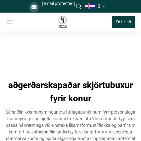
[email protected]
IS
Fá tilboð
aðgerðarskapaðar skjörtubuxur
fyrir konur
Sérsníðin kvennahyrningur eru í útlagapunktinum fyrir persónulega
innanhýsingu, og bjóða konum tækifæri til að búa til undertyy, sem
passa nákvæmlega við einstaka líkamsform, stílflokka og þarfir um
komfort. Þessi sérsniðin undertyy fara langt fram yfir venjulegar
stærðarvalkostir og bjóða algjörlega einstaklingslagaðan aðferð til