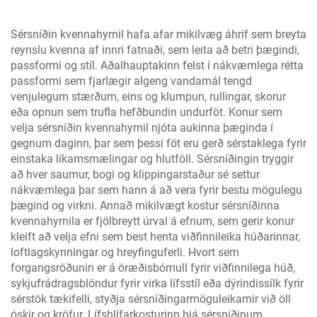
Sérsníðin kvennahyrnil hafa afar mikilvæg áhrif sem breyta
reynslu kvenna af innri fatnaði, sem leita að betri þægindi,
passformi og stíl. Aðalhauptakinn felst í nákvæmlega rétta
passformi sem fjarlægir algeng vandamál tengd
venjulegum stærðum, eins og klumpun, rullingar, skorur
eða opnun sem trufla hefðbundin undurföt. Konur sem
velja sérsníðin kvennahyrnil njóta aukinna þæginda í
gegnum daginn, þar sem þessi föt eru gerð sérstaklega fyrir
einstaka líkamsmælingar og hlutföll. Sérsníðingin tryggir
að hver saumur, bogi og klippingarstaður sé settur
nákvæmlega þar sem hann á að vera fyrir bestu mögulegu
þægind og virkni. Annað mikilvægt kostur sérsníðinna
kvennahyrnila er fjölbreytt úrval á efnum, sem gerir konur
kleift að velja efni sem best henta viðfinnileika húðarinnar,
loftlagskynningar og hreyfinguferli. Hvort sem
forgangsröðunin er á öræðisbómull fyrir viðfinnilega húð,
sykjufrádragsblöndur fyrir virka lífsstíl eða dýrindissílk fyrir
sérstök tækifelli, styðja sérsníðingarmöguleikarnir við öll
óskir og kröfur. Lífshlífarkosturinn hjá sérsníðinum