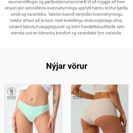
saumarstillingar og gæðastjórnunarúrræði til að tryggja að hver
einasti pör sérsniðinna kvennahyrninga uppfylli hæstu kröfur gæða,
smíði og varanleika. Tæknin bakvið sérsniðin kvennahyrningu
heldur áfram að þróast, með innleiðingu endurnýjanlegs efna,
nýrænt blönduð plaggtegundir og betri framleiðsluaðferðir sem
minnka rusl en hámarka komfort og varanleika fyrir notanda.
Nýjar vörur