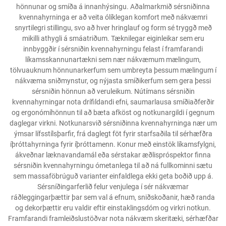
hönnunar og smíða á innanhýsingu. Aðalmarkmið sérsniðinna
kvennahyrninga er að veita ólíklegan komfort með nákvæmri
snyrtilegri stillingu, svo að hver hringlauf og form sé tryggð með
mikilli athygli á smáatriðum. Tæknilegar eiginleikar sem eru
innbyggðir í sérsniðin kvennahyrningu felast í framfarandi
líkamsskannunartækni sem nær nákvæmum mælingum,
tölvuauknum hönnunarkerfum sem umbreyta þessum mælingum í
nákvæma sniðmynstur, og nýjasta smíðikerfum sem gera þessi
sérsniðin hönnun að veruleikum. Nútímans sérsniðin
kvennahyrningar nota drífildandi efni, saumarlausa smíðiaðferðir
og ergonómíhönnun til að bæta afköst og notkunargildi í gegnum
daglegar virkni. Notkunarsvið sérsniðinna kvennahyrninga nær um
ýmsar lífsstílsþarfir, frá daglegt föt fyrir starfsaðila til sérhæfðra
íþróttahyrninga fyrir íþróttamenn. Konur með einstök líkamsfylgni,
ákveðnar læknavandamál eða sérstakar æðlispróspektor finna
sérsniðin kvennahyrningu ómetanlega til að ná fullkominni sætu
sem massaföbrúguð varianter einfaldlega ekki geta boðið upp á.
Sérsníðingarferlið felur venjulega í sér nákvæmar
ráðleggingarþættir þar sem val á efnum, sniðskoðanir, hæð randa
og dekorþættir eru valdir eftir einstaklingsdóm og virkri notkun.
Framfarandi framleiðslustöðvar nota nákvæm skeritæki, sérhæfðar