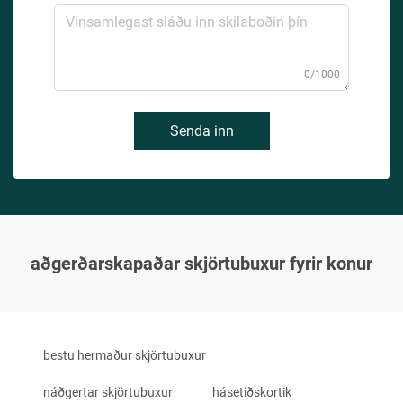
0/1000
Senda inn
aðgerðarskapaðar skjörtubuxur fyrir konur
bestu hermaður skjörtubuxur
náðgertar skjörtubuxur
hásetiðskortik