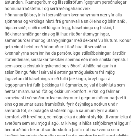
ástundun, líkamsgerðum og lífsstílkröfum í gegnum persónulegar
hönnunarráðstefnur og sérfræðingahandverk.
Hönnunarfjölbreytnin í sérsniðnum kvennahyrnum nær yfir alla
sjónræna og virkilega hluti, frá grunnvali á sniði eins og bikinisniði,
hipstersniði, sniði með löngum legg, hásetningu og t-skini, til
flókinnar smíðingar eins og litlínur, ritaðar útsmygningar,
samanburðarlímur og útsmygningar með dekoratívu hlutum. Konur
geta vinnt beint með hönnuðum til að búa til sérsniðna
kvennahyrna sem innihalda persónulega stílleiðbeiningar, árstíðir
litatendenser, sérstakar tækifærisþemas eða merkismikla mynstur
sem spegla einstaklingskennd og viðhorf. Alhliða nálgunin á
stílsníðningu felur í sér val á setningarmöguleikum frá mjög
lágsætum til hásetnings með fullri þekkingu, breytingar á
leggopnum frá fullri þekkingu til lágmarks, og val á bakhluta sem
hentar mismunandi föt og óskir um komfort. Virkni og falirnar
sameinast í sérsniðnum kvennahyrnum í gegnum hönnunarþætti
eins og saumarlausa framleiðslu fyrir ósýnilega notkun undir
særandi föt, skipulagða staðsetningu á saumum fyrir aukinn
komfort við hreyfingu, og möguleika á aukinni styrkju til varanleika á
svæðum sem eru mjög álagð. Mikilvægi alhliða stílfjölbreytni liggur í
henni að hún tekur til sundurskotna þarfir nútímakvenna sem