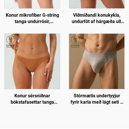
Konur mikrofíber G-string
Viðmiðandi konukykla,
tanga undurrósir,
undurföt af hárgæða ull,
öndunarfærilegar og
mjúk og öndunarfærileg
viðmiðandi sexy undurföt
lokkar
Konur sérsniðnar
Stórmætis undertyyjur
bókstafasettar tanga
fyrir karla með lágt seti –
lokkar, sexy ullar undurföt
Húðvandvirkt og
öndunarlegt fat | án
snípiskjás | Heildsviðskipti
og sérsniðið