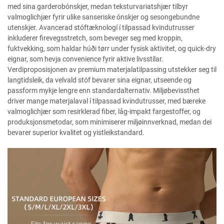
med sina garderobónskjer, medan teksturvariatshjær tilbyr
valmoglichjær fyrir ulike sanseriske ónskjer og sesongebundne
utenskjer. Avancerad stóftæknologí í tilpassad kvindutrusser
inkluderer firevegsstretch, som beveger seg med kroppin,
fuktvekking, som haldar húði tørr under fysisk aktivitet, og quick-dry
eignar, som hevja convenience fyrir aktive livsstílar.
Verdiproposisjonen av premium materjalatilpassing utstekker seg til
langtidsleik, da velvald stóf bevarer sina eignar, utseende og
passform mykje lengre enn standardalternativ. Miljøbevissthet
driver mange materjalaval í tilpassad kvindutrusser, med bæreke
valmoglichjær som resirklerad fiber, låg-impakt fargestoffer, og
produksjonsmetodar, som minimiserer miljøinnverknad, medan dei
bevarer superior kvalitet og yistleikstandard.