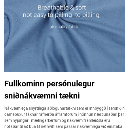
Fullkominn persónulegur
sniðnákvæmni tækni
Nákvæmlega snyrtilega aðlögunartækni sem er innbyggð í sérsniðin
damabuxur táknar rafherða áframförum í hönnun nærbúnaðar, þar
sem nýjungar í mælingarkerfum og nákvæm framleiðsla eru
notaðar til að búa til néthvítt sem passar nákvæmlega við einstaka