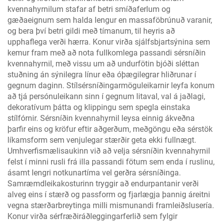
kvennahyrnilum stafar af betri smíðaferlum og
gæðaeignum sem halda lengur en massaföbrúnuð varanir,
og bera því betri gildi með tímanum, til heyris að
upphaflega verði hærra. Konur virða sjálfsbjartsýnina sem
kemur fram með að nota fullkomlega passandi sérsníðin
kvennahyrnil, með vissu um að undurfötin bjóði sléttan
stuðning án sýnilegra línur eða óþægilegrar hliðrunar í
gegnum daginn. Stílsérsníðingarmöguleikarnir leyfa konum
að tjá persónuleikann sinn í gegnum litaval, val á jaðlagi,
dekoratívum þátta og klippingu sem spegla einstaka
stílfórnir. Sérsníðin kvennahyrnil leysa einnig ákveðna
þarfir eins og kröfur eftir aðgerðum, meðgöngu eða sérstök
líkamsform sem venjulegar stærðir geta ekki fullnægt.
Umhverfismælisaukinn við að velja sérsníðin kvennahyrnil
felst í minni rusli frá illa passandi fötum sem enda í ruslinu,
ásamt lengri notkunartíma vel gerðra sérsníðinga.
Samræmdleikakosturinn tryggir að endurpantanir verði
alveg eins í stærð og passform og fjarlægja þannig áreitni
vegna stærðarbreytinga milli mismunandi framleiðslusería.
Konur virða sérfræðiráðleggingarferlið sem fylgir