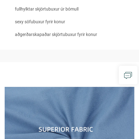
fullhylktar skjörtubuxur úr bómull
sexy söfubuxur fyrir konur
aðgerðarskapaðar skjörtubuxur fyrir konur