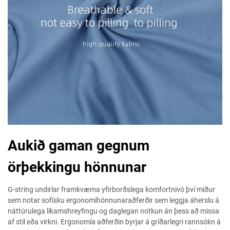
Aukið gaman gegnum
örþekkingu hönnunar
G-string undirlar framkvæma yfirborðslega komfortnivó því miður
sem notar sofísku ergonomíhönnunaraðferðir sem leggja áherslu á
náttúrulega líkamshreyfingu og daglegan notkun án þess að missa
af stíl eða virkni. Ergonomía aðferðin byrjar á gríðarlegri rannsókn á