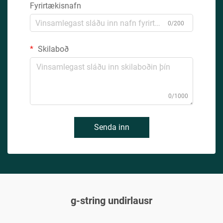
Fyrirtækisnafn
0/200
Skilaboð
0/1000
Senda inn
g-string undirlausr