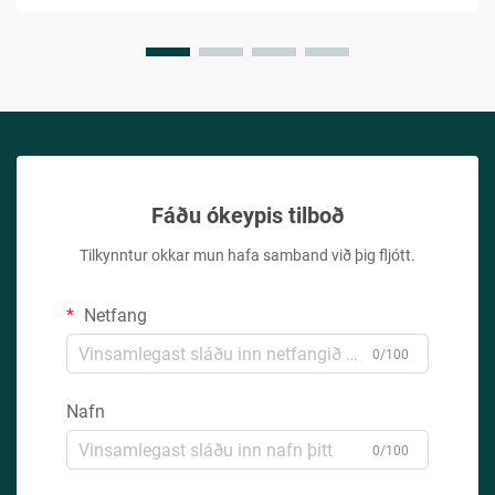
Fáðu ókeypis tilboð
Tilkynntur okkar mun hafa samband við þig fljótt.
Netfang
0/100
Nafn
0/100