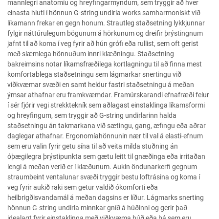
mannlegri anatomíu og hreyfingarmyndum, sem tryggir að hver
einasta hluti í hönnun G-string undirla works samharmonískt við
líkamann frekar en gegn honum. Strautleg staðsetning lykkjunnar
fylgir náttúrulegum bögunum á hörkunum og dreifir þrýstingnum
jafnt til að koma í veg fyrir að hún grófi eða rullist, sem oft gerist
með slæmlega hönnuðum innri klæðningu. Staðsetning
bakreimsins notar líkamsfræðilega kortlagningu til að finna mest
komfortablega staðsetningu sem lágmarkar snertingu við
viðkvæmar svæði en samt heldur fastri staðsetningu á meðan
ýmsar athafnar eru framkvæmdar. Framúrskarandi efnafræði felur
í sér fjórir vegi strekktekník sem aðlagast einstaklinga líkamsformi
og hreyfingum, sem tryggir að G-string undirlarinn halda
staðsetningu án takmarkana við sætingu, gang, æfingu eða aðrar
daglegar athafnar. Ergonomíahönnunin nær til val á elasti-efnum
sem eru valin fyrir getu sína til að veita milda stuðning án
óþægilegra þrýstipunkta sem gætu leitt til gnæðinga eða irritaðan
lengi á meðan verið er í klæðunum. Aukin öndunarkerfi gegnum
straumbeint ventalunar svæði tryggir bestu loftrásina og koma í
veg fyrir aukið raki sem getur valdið ókomforti eða
heilbrigðisvandamál á meðan dagsins er líður. Lágmarks snerting
hönnun G-string undirla minnkar gníð á húðinni og gerir það
idealagt fyrir einstaklinga með viðkvæma húð eða þá sem eru