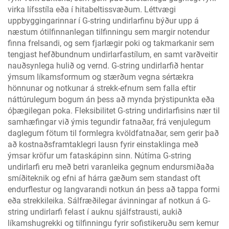
virka lífsstíla eða í hitabeltissvæðum. Léttvægi
uppbyggingarinnar í G-string undirlarfinu býður upp á
næstum ótilfinnanlegan tilfinningu sem margir notendur
finna frelsandi, og sem fjarlægir poki og takmarkanir sem
tengjast hefðbundnum undirlarfastílum, en samt varðveitir
nauðsynlega hulið og vernd. G-string undirlarfið hentar
ýmsum líkamsformum og stærðum vegna sértækra
hönnunar og notkunar á strekk-efnum sem falla eftir
náttúrulegum bogum án þess að mynda þrýstipunkta eða
óþægilegan poka. Fleksibilitet G-string undirlarfisins nær til
samhæfingar við ýmis tegundir fatnaðar, frá venjulegum
daglegum fötum til formlegra kvöldfatnaðar, sem gerir það
að kostnaðsframtaklegri lausn fyrir einstaklinga með
ýmsar kröfur um fataskápinn sinn. Nútíma G-string
undirlarfi eru með betri varanleika gegnum endursmiðaða
smíðiteknik og efni af hárra gæðum sem standast oft
endurflestur og langvarandi notkun án þess að tappa formi
eða strekkileika. Sálfræðilegar ávinningar af notkun á G-
string undirlarfi felast í auknu sjálfstrausti, aukið
líkamshugrekki og tilfinningu fyrir sofistikeruðu sem kemur