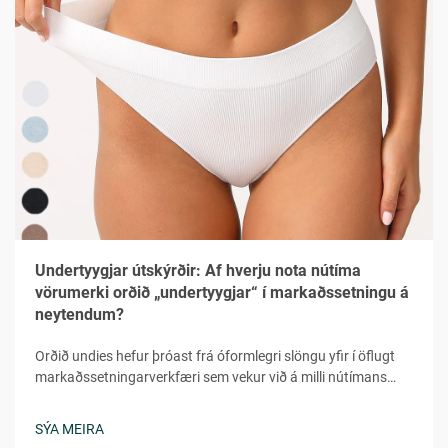
Undertyygjar útskýrðir: Af hverju nota nútíma
vörumerki orðið „undertyygjar“ í markaðssetningu á
neytendum?
Orðið undies hefur þróast frá óformlegri slöngu yfir í öflugt
markaðssetningarverkfæri sem vekur við á milli nútímans
neytenda í fjölbreyttum lýðræðum. Þetta leikni en samt
persónulega orð veitir tilfinninguna fyrir hversdagsleit,
SÝA MEIRA
aðgengileika og persónulega tengingu sem...