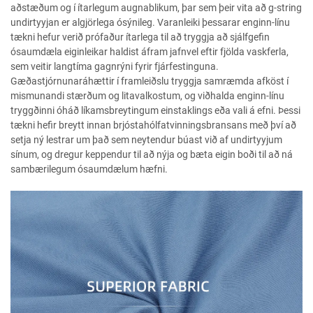
aðstæðum og í ítarlegum augnablikum, þar sem þeir vita að g-string
undirtyyjan er algjörlega ósýnileg. Varanleiki þessarar enginn-línu
tækni hefur verið prófaður ítarlega til að tryggja að sjálfgefin
ósaumdæla eiginleikar haldist áfram jafnvel eftir fjölda vaskferla,
sem veitir langtíma gagnrýni fyrir fjárfestinguna.
Gæðastjórnunaráhættir í framleiðslu tryggja samræmda afköst í
mismunandi stærðum og litavalkostum, og viðhalda enginn-línu
tryggðinni óháð líkamsbreytingum einstaklings eða vali á efni. Þessi
tækni hefir breytt innan brjóstahólfatvinningsbransans með því að
setja ný lestrar um það sem neytendur búast við af undirtyyjum
sínum, og dregur keppendur til að nýja og bæta eigin boði til að ná
sambærilegum ósaumdælum hæfni.