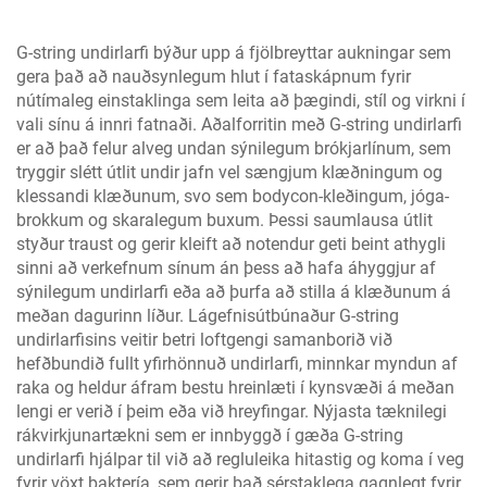
G-string undirlarfi býður upp á fjölbreyttar aukningar sem
gera það að nauðsynlegum hlut í fataskápnum fyrir
nútímaleg einstaklinga sem leita að þægindi, stíl og virkni í
vali sínu á innri fatnaði. Aðalforritin með G-string undirlarfi
er að það felur alveg undan sýnilegum brókjarlínum, sem
tryggir slétt útlit undir jafn vel sængjum klæðningum og
klessandi klæðunum, svo sem bodycon-kleðingum, jóga-
brokkum og skaralegum buxum. Þessi saumlausa útlit
styður traust og gerir kleift að notendur geti beint athygli
sinni að verkefnum sínum án þess að hafa áhyggjur af
sýnilegum undirlarfi eða að þurfa að stilla á klæðunum á
meðan dagurinn líður. Lágefnisútbúnaður G-string
undirlarfisins veitir betri loftgengi samanborið við
hefðbundið fullt yfirhönnuð undirlarfi, minnkar myndun af
raka og heldur áfram bestu hreinlæti í kynsvæði á meðan
lengi er verið í þeim eða við hreyfingar. Nýjasta tæknilegi
rákvirkjunartækni sem er innbyggð í gæða G-string
undirlarfi hjálpar til við að regluleika hitastig og koma í veg
fyrir vöxt baktería, sem gerir það sérstaklega gagnlegt fyrir