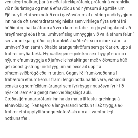
venjulegri notkun, þar á meðal strekkprófanir, prófanir á varanleika
við niðurlatingu og mat á efnavöldu undir ýmsum álagstilfellum.
Fjölbreytt efni sem notuð eru í gæðavörum af g-string undirtyygjum
innihalda oft svedradráttareiginleika sem virkilega flýta svitni frá
húðinni og halda áfram að vera komfortabelt og þrýstingalaust við
hreyfimengi eða í hita. Umhverfisleg umhyggja við val á efnum felur í
sér varanlegar gröður og framleiðsluaðferðir sem minnka áhrif á
umhverfið en samt viðhalda árangurskröfum sem gerðar eru upp á
frábær neyðarbekk. Hýpoallergen eiginleikar sem byggð eru inn í
nýjum efnum tryggja að jafnvel einstaklingar með viðkvæma húð
geti borist g-string undirtyygjum án þess að upplifa
ofnæmisviðbrögð eða irritation. Gagnvirði frumkvæðanna í
frábærum efnum kemur fram í lengri notkunarlífi vara, viðhaldið
sénsku og samfelldum árangri sem fyrirbyggir nauðsyn fyrir tíð
nýskipti sem er algengt með verðlagslágt auki.
Gæðastjórnunarprófanir innihalda mat á litfastu, greiningu á
efnavöldu og líkanagerð á langvarandi notkun til að tryggja að
frábær efni uppfylli árangursloforð sín um allt væntanlegt
notkunarferli.