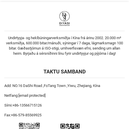
Undirtyyja- og heklbúningarverksmiðja í Kína frá árinu 2002. 20.000 m²
verksmiðja, 600.000 bitar/mánuði, sýningar í 7 daga, lágmarksmagn 100
bitar. Gæðastjórnun á ISO-stigi, umhverfisvæn efni, sending um allan
heim. Byrjaðu á sérsníðinni línu fyrir undirtyyjur og pýjóma í dag!
TAKTU SAMBAND
Add: NO.16 DaShi Road ,FoTang Town ,Yiwu, Zhejiang, Kína
Netfang:
[email protected]
Sími:
+86-13566715126
Fax:
+86-579-85569925