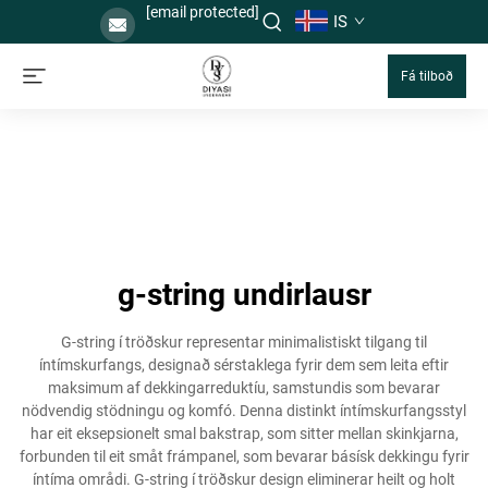
[email protected]
IS
Fá tilboð
g-string undirlausr
G-string í tröðskur representar minimalistiskt tilgang til
íntímskurfangs, designað sérstaklega fyrir dem sem leita eftir
maksimum af dekkingarreduktíu, samstundis som bevarar
nödvendig stödningu og komfó. Denna distinkt íntímskurfangsstyl
har eit eksepsionelt smal bakstrap, som sitter mellan skinkjarna,
forbunden til eit småt frámpanel, som bevarar básísk dekkingu fyrir
íntíma områdi. G-string í tröðskur design eliminerar heilt og holt