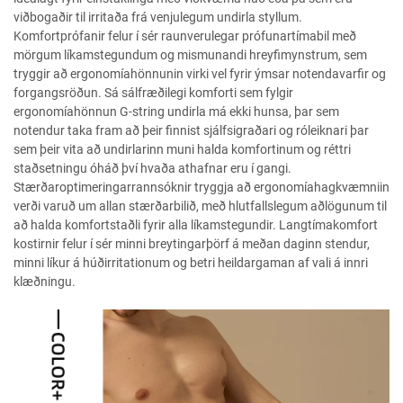
viðbogaðir til irritaða frá venjulegum undirla styllum.
Komfortprófanir felur í sér raunverulegar prófunartímabil með
mörgum líkamstegundum og mismunandi hreyfimynstrum, sem
tryggir að ergonomíahönnunin virki vel fyrir ýmsar notendavarfir og
forgangsröðun. Sá sálfræðilegi komforti sem fylgir
ergonomíahönnun G-string undirla má ekki hunsa, þar sem
notendur taka fram að þeir finnist sjálfsigraðari og róleiknari þar
sem þeir vita að undirlarinn muni halda komfortinum og réttri
staðsetningu óháð því hvaða athafnar eru í gangi.
Stærðaroptimeringarrannsóknir tryggja að ergonomíahagkvæmniin
verði varuð um allan stærðarbilið, með hlutfallslegum aðlögunum til
að halda komfortstaðli fyrir alla líkamstegundir. Langtímakomfort
kostirnir felur í sér minni breytingarþörf á meðan daginn stendur,
minni líkur á húðirritationum og betri heildargaman af vali á innri
klæðningu.