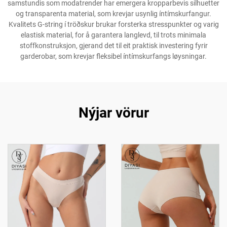
samstundis som modatrender har emergera kropparbevis silhuetter
og transparenta material, som krevjar usynlig íntímskurfangur.
Kvalitets G-string í tröðskur brukar forsterka stresspunkter og varig
elastisk material, for å garantera langlevd, til trots minimala
stoffkonstruksjon, gjerand det til eit praktisk investering fyrir
garderobar, som krevjar fleksibel íntímskurfangs løysningar.
Nýjar vörur