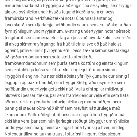
endurlausnarlaustu tryggingu á að engin lína sé sýnileg, sem tryggir
algjöra ósýnileika undir hvaða tegund klæðna sem er. Þessi
framúrskarandi verkfræðitækni notar úlþunnar kantar og
laserskurða sem fjarlægja hefðbundin saum, sem eru aðalástæðan
fyrir sýnilegum undirtyyjalínum. G-string undertyyjan notar sérstök
tengiforrit sem sameina efni í lag án þess að mynda kúlur, sem leiðir
til alveg slémmra yfirganga frá húð til efnis, svo að það haldist
ógreint, jafnvel undir því þynnu efni. Þessi tækni kemur sérstaklega
að góðum mönnum sem nota sætta atorklæð,
framkvæmdamönnum sem þurfa sætta kostúm og einstaklingum
sem einfaldlega kjósa vel útfærslu í daglegri fötunum sínum.
Tryggðin á enginn-línu nær ekki aðeins yfir í lykkjuna heldur einnig í
leggopin og bakre bandið, sem tryggir 360-gráðu ósýnileika sem
hefðbundin undertyyja geta ekki náð. Val á efni spilar mikilvægt
hlutverk í þessari tækni, þar sem framleiðendur velja efni sem hafa
sömu strekk- og endurheimtueiginleika og mannahúð, og bera
þannig til staðar öðru-húð áhrif sem hreyfist náttúrulega með
líkamanum. Sálfræðilegt áhrif þessarar enginn-línu tryggðar má
ekki láta vera, þar sem hún fjarlægir stöðugt áhyggjur um sýnileika
undirtyyja sem margir einstaklingar finna fyrir sig á hverjum degi.
Notendur tilkynna aukna traust í starfsstillingum, félagslegum