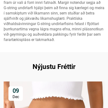
fram úr vali á forri innri fatnaði. Margir notendur segja að
G-string undirlarfi hjálpi þeim að finna sig kærlegri og meira
í samskiptum við líkamann sinn, sem stuðlar að betra
sjálfvirði og jákvæðu líkamshuglæti. Praktíska
viðhaldsávinningar G-string undirlarfisins felast í fljóttari
þurrkunartíma vegna lágra magns efna, minni plássnotkun
við geymingu og auðveldara pakkingu fyrir ferðir þar sem
farartækispláss er takmarkað.
Nýjustu Fréttir
09
Dec