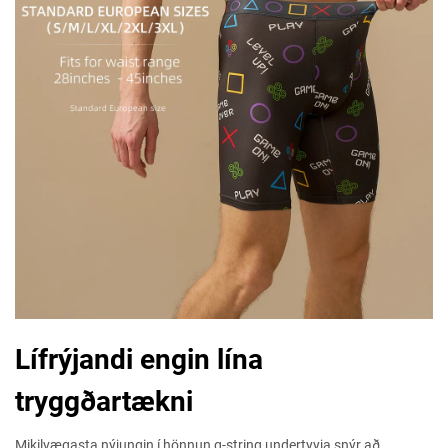
Lífrýjandi engin lína
tryggðartækni
Mikilvægasta nýjungin í hönnun g-string undertyyja snýr að