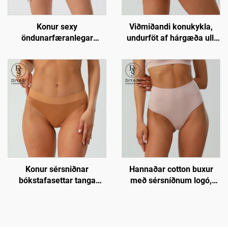
Konur sexy
Viðmiðandi konukykla,
öndunarfæranlegar
undurföt af hárgæða ull,
einfaldar ullarbikini lokkar,
mjúk og öndunarfærileg
mjúkar og viðmiðandi
lokkar
undurföt
Konur sérsniðnar
Hannaðar cotton buxur
bókstafasettar tanga
með sérsníðnum logó,
lokkar, sexy ullar undurföt
framleiðandi | Lágur
lágmarkskvóti 100 bitar
fyrir litlubúðir og
áhrifaveldar vörumerki