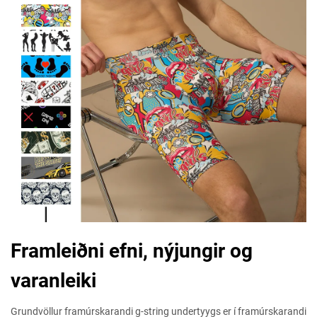
Framleiðni efni, nýjungir og
varanleiki
Grundvöllur framúrskarandi g-string undertyygs er í framúrskarandi