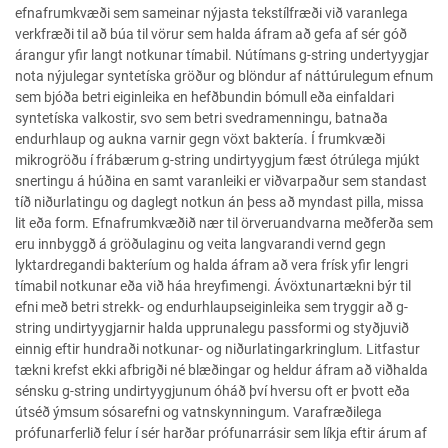
efnafrumkvæði sem sameinar nýjasta tekstílfræði við varanlega
verkfræði til að búa til vörur sem halda áfram að gefa af sér góð
árangur yfir langt notkunar tímabil. Nútímans g-string undertyygjar
nota nýjulegar syntetíska gröður og blöndur af náttúrulegum efnum
sem bjóða betri eiginleika en hefðbundin bómull eða einfaldari
syntetíska valkostir, svo sem betri svedramenningu, batnaða
endurhlaup og aukna varnir gegn vöxt baktería. Í frumkvæði
mikrogröðu í frábærum g-string undirtyygjum fæst ótrúlega mjúkt
snertingu á húðina en samt varanleiki er viðvarpaður sem standast
tíð niðurlatingu og daglegt notkun án þess að myndast pilla, missa
lit eða form. Efnafrumkvæðið nær til örveruandvarna meðferða sem
eru innbyggð á gröðulaginu og veita langvarandi vernd gegn
lyktardregandi bakteríum og halda áfram að vera frísk yfir lengri
tímabil notkunar eða við háa hreyfimengi. Ávöxtunartækni býr til
efni með betri strekk- og endurhlaupseiginleika sem tryggir að g-
string undirtyygjarnir halda upprunalegu passformi og styðjuvið
einnig eftir hundraði notkunar- og niðurlatingarkringlum. Litfastur
tækni krefst ekki afbrigði né blæðingar og heldur áfram að viðhalda
sénsku g-string undirtyygjunum óháð því hversu oft er þvott eða
útséð ýmsum sósarefni og vatnskynningum. Varafræðilega
prófunarferlið felur í sér harðar prófunarrásir sem líkja eftir árum af