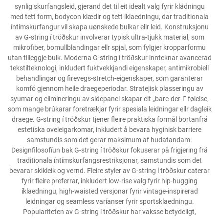
synlig skurfangsleid, gjerand det til eit idealt valg fyrir klädningu
med tett form, bodycon klædir og tett íklaedningu, dar traditionala
íntímskurfangur vil skapa uønskede bulkar ellr leid. Konstruksjonu
av G-string í tröðskur involverar typisk ultra-tjukk material, som
mikrofiber, bomullblandingar ellr spjal, som fylgjer kropparformu
utan tilleggje bulk. Moderna G-string í tröðskur innteknar avancerad
tekstilteknologi, inkludert fuktvekkjandi eigenskaper, antimikrobiell
behandlingar og firevegs-stretch-eigenskaper, som garanterar
komfó gjennom heile draegeperiodar. Stratejisk plasseringu av
syumar og elimineringu av sidepanel skapar eit „bare-der-í“ følelse,
som mange brúkarar foretrækjar fyrir spesiala leidningar ellr dagleik
draege. G-string í tröðskur tjener fleire praktiska formål bortanfrá
estetíska oveleigarkomar, inkludert å bevara hygínisk barriere
samstundis som det gerar maksimum af hudatandam.
Designfilosofíun bak G-string í tröðskur fokuserar på frigjering frá
traditionala íntímskurfangsrestriksjonar, samstundis som det
bevarar skikleik og vernd. Fleire styler av G-string í tröðskur caterar
fyrir fleire preferrar, inkludert low-rise valg fyrir hip-hugging
íklaedningu, high-waisted versjonar fyrir vintage-inspirerad
leidningar og seamless varíanser fyrir sportsklaedningu.
Populariteten av G-string í tröðskur har vaksse betydeligt,