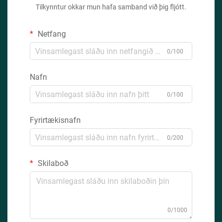
Tilkynntur okkar mun hafa samband við þig fljótt.
Netfang
0/100
Nafn
0/100
Fyrirtækisnafn
0/200
Skilaboð
0/1000