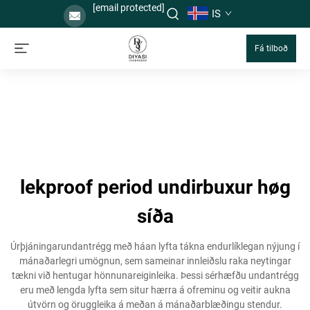
[email protected]
IS
Fá tilboð
lekproof period undirbuxur høg
síða
Úrþjáningarundantrégg með háan lyfta tákna endurlíklegan nýjung í
mánaðarlegri umögnun, sem sameinar innleiðslu raka neytingar
tækni við hentugar hönnunareiginleika. Þessi sérhæfðu undantrégg
eru með lengda lyfta sem situr hærra á ofreminu og veitir aukna
útvörn og öruggleika á meðan á mánaðarblæðingu stendur.