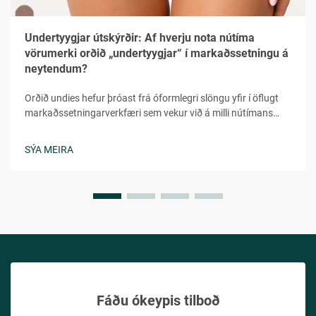
Undertyygjar útskýrðir: Af hverju nota nútíma
vörumerki orðið „undertyygjar“ í markaðssetningu á
neytendum?
Orðið undies hefur þróast frá óformlegri slöngu yfir í öflugt
markaðssetningarverkfæri sem vekur við á milli nútímans
neytenda í fjölbreyttum lýðræðum. Þetta leikni en samt
persónulega orð veitir tilfinninguna fyrir hversdagsleit,
SÝA MEIRA
aðgengileika og persónulega tengingu sem...
Fáðu ókeypis tilboð