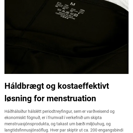
Háldbrægt og kostaeffektivt
løsning for menstruation
Háðhálsiður hálslétt periodtreyfingur, sem er varðveisend og
ekonomiskt fögnuð, er í frumvall í verkefnið um skipta
menstruasjónsprodukta, og takast um bæði miljöuhug, og
langtidsfinnusjónsöflug. Hver par skiptir ut ca. 200 engangsbindi