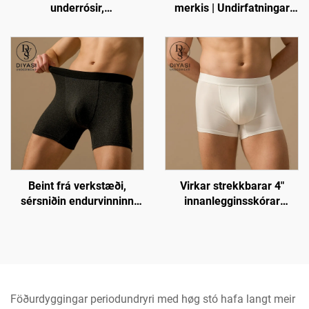
merkis | Undirfatningar
underrósir,
með vökvafrádrátt og
öndunarfærilokkar með
lægri sæti án forpoka
sérsniðnum logó, stytt
Beint frá verkstæði,
Virkar strekkbarar 4"
sérsniðin endurvinninn
innanlegginsskórar
polyester undertyyjur fyrir
undertyyjur fyrir karla í
karla – 5"
heildsviðskiptum –
innanlegginsskór
öndunar- og
undertyyjur
stuðningsfullar tröngs með
formgefinum poka |
Sérsniðnar OEM
Föðurdyggingar periodundryri med høg stó hafa langt meir
undirtyyjur