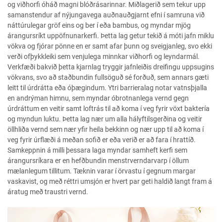
og viðhorfi óháð magni blóðrásarinnar. Miðlagerið sem tekur upp
samanstendur af nýjungavega auðnauðgjarnt efni í samruna við
náttúrulegar gröf eins og ber í eða bambus, og myndar mjög
árangursríkt uppöfnunarkerfi. Þetta lag getur tekið á móti jafn miklu
vökva og fjórar pönne en er samt afar þunn og sveigjanleg, svo ekki
verði ofþykkleiki sem venjulega minnkar viðhorfi og leyndarmál.
Verkfæði bakvið þetta kjarnlag tryggir jafnleiðis dreifingu uppsugins
vökvans, svo að staðbundin fullsöguð sé forðuð, sem annars gæti
leitt til úrdrátta eða óþægindum. Ytri barrieralag notar vatnsþjalla
en andrýman himnu, sem myndar óbrotnanlega vernd gegn
úrdráttum en veitir samt loftrás til að koma í veg fyrir vöxt baktería
og myndun luktu. Þetta lag nær um alla hályftilsgerðina og veitir
öllhliða vernd sem nær yfir heila bekkinn og nær upp til að koma í
veg fyrir úrflæði á meðan sofið er eða verið er að fara í hrattíð.
Samkeppnin á milli þessara laga myndar samheft kerfi sem
árangursríkara er en hefðbundin menstrverndarvarp í öllum
mælanlegum tillitum. Tæknin varar í örvastu í gegnum margar
vaskavist, og með réttri umsjón er hvert par geti haldið langt fram á
áratug með traustri vernd.