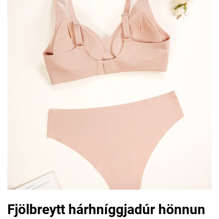
Fjölbreytt hárhníggjadúr hönnun