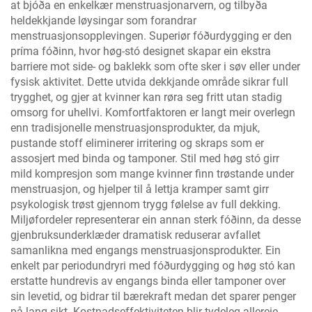
at bjóða en enkelkær menstruasjonarvern, og tilbyða
heldekkjande løysingar som forandrar
menstruasjonsopplevingen. Superiør fóðurdygging er den
príma fóðinn, hvor høg-stó designet skapar ein ekstra
barriere mot side- og baklekk som ofte sker i søv eller under
fysisk aktivitet. Dette utvida dekkjande område sikrar full
trygghet, og gjer at kvinner kan røra seg fritt utan stadig
omsorg for uhellvi. Komfortfaktoren er langt meir overlegn
enn tradisjonelle menstruasjonsprodukter, da mjuk,
pustande stoff eliminerer irritering og skraps som er
assosjert med binda og tamponer. Stil med høg stó girr
mild kompresjon som mange kvinner finn trøstande under
menstruasjon, og hjelper til å lettja kramper samt girr
psykologisk trøst gjennom trygg følelse av full dekking.
Miljøfordeler representerar ein annan sterk fóðinn, da desse
gjenbruksunderklæder dramatisk reduserar avfallet
samanlikna med engangs menstruasjonsprodukter. Ein
enkelt par periodundryri med fóðurdygging og høg stó kan
erstatte hundrevis av engangs binda eller tamponer over
sin levetid, og bidrar til bærekraft medan det sparer penger
på lang sikt. Kostnadseffektiviteten blir tydeleg allereie