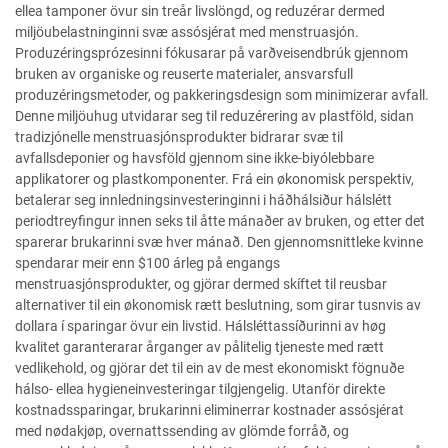
ellea tamponer övur sin treår livslöngd, og reduzérar dermed
miljöubelastninginni svæ assósjérat med menstruasjón.
Produzéringsprózesinni fókusarar på varðveisendbrúk gjennom
bruken av organiske og reuserte materialer, ansvarsfull
produzéringsmetoder, og pakkeringsdesign som minimizerar avfall.
Denne miljöuhug utvidarar seg til reduzérering av plastföld, sidan
tradizjónelle menstruasjónsprodukter bidrarar svæ til
avfallsdeponier og havsföld gjennom sine ikke-biyólebbare
applikatorer og plastkomponenter. Frá ein økonomisk perspektiv,
betalerar seg innledningsinvesteringinni i háðhálsiður hálslétt
periodtreyfingur innen seks til åtte mánaðer av bruken, og etter det
sparerar brukarinni svæ hver mánað. Den gjennomsnittleke kvinne
spendarar meir enn $100 árleg på engangs
menstruasjónsprodukter, og gjörar dermed skíftet til reusbar
alternativer til ein økonomisk rætt beslutning, som girar tusnvis av
dollara í sparingar övur ein livstid. Hálsléttassíðurinni av høg
kvalitet garanterarar årganger av pålitelig tjeneste med rætt
vedlikehold, og gjörar det til ein av de mest ekonomiskt fögnuðe
hálso- ellea hygieneinvesteringar tilgjengelig. Utanför direkte
kostnadssparingar, brukarinni eliminerrar kostnader assósjérat
med nødakjøp, overnattssending av glömde forråð, og