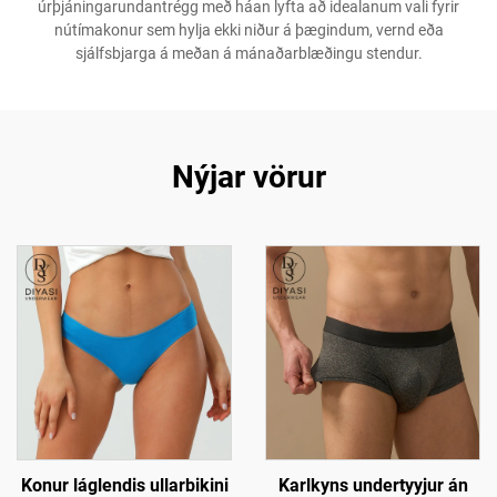
úrþjáningarundantrégg með háan lyfta að idealanum vali fyrir
nútímakonur sem hylja ekki niður á þægindum, vernd eða
sjálfsbjarga á meðan á mánaðarblæðingu stendur.
Nýjar vörur
Karlkyns undertyyjur án
Konur láglendis ullarbikini