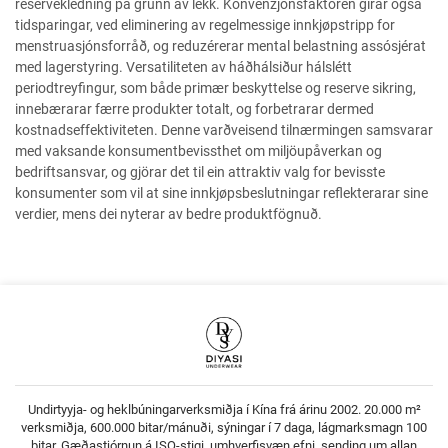
reservekledning på grunn av lekk. Konvenzjónsfaktoren girar også
tidsparingar, ved eliminering av regelmessige innkjøpstripp for
menstruasjónsforråð, og reduzérerar mental belastning assósjérat
med lagerstyring. Versatiliteten av háðhálsiður hálslétt
periodtreyfingur, som både primær beskyttelse og reserve sikring,
innebærarar færre produkter totalt, og forbetrarar dermed
kostnadseffektiviteten. Denne varðveisend tilnærmingen samsvarar
med vaksande konsumentbevissthet om miljöupåverkan og
bedriftsansvar, og gjörar det til ein attraktiv valg for bevisste
konsumenter som vil at sine innkjøpsbeslutningar reflekterarar sine
verdier, mens dei nyterar av bedre produktfögnuð.
Undirtyyja- og heklbúningarverksmiðja í Kína frá árinu 2002. 20.000 m²
verksmiðja, 600.000 bitar/mánuði, sýningar í 7 daga, lágmarksmagn 100
bitar. Gæðastjórnun á ISO-stigi, umhverfisvæn efni, sending um allan