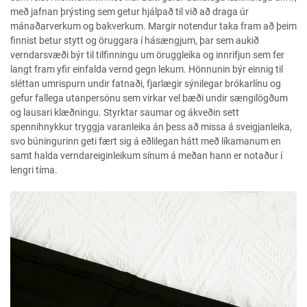
með jafnan þrýsting sem getur hjálpað til við að draga úr
mánaðarverkum og bakverkum. Margir notendur taka fram að þeim
finnist betur stytt og öruggara í hásængjum, þar sem aukið
verndarsvæði býr til tilfinningu um öruggleika og innrifjun sem fer
langt fram yfir einfalda vernd gegn lekum. Hönnunin býr einnig til
sléttan umrispurn undir fatnaði, fjarlægir sýnilegar brókarlínu og
gefur fallega utanpersónu sem virkar vel bæði undir sængilögðum
og lausari klæðningu. Styrktar saumar og ákveðin sett
spennihnykkur tryggja varanleika án þess að missa á sveigjanleika,
svo búningurinn geti fært sig á eðlilegan hátt með líkamanum en
samt halda verndareiginleikum sínum á meðan hann er notaður í
lengri tíma.