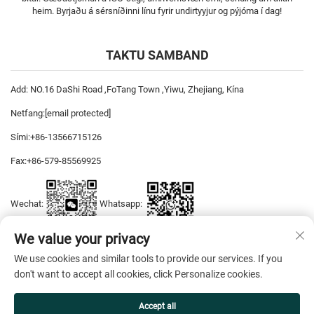
heim. Byrjaðu á sérsníðinni línu fyrir undirtyyjur og pýjóma í dag!
TAKTU SAMBAND
Add: NO.16 DaShi Road ,FoTang Town ,Yiwu, Zhejiang, Kína
Netfang:
[email protected]
Sími:
+86-13566715126
Fax:
+86-579-85569925
Wechat:
Whatsapp:
We value your privacy
We use cookies and similar tools to provide our services. If you
Höfundarréttur © 2026 YiWu DiYaSi Dress CO., LTD. Allur réttur áskilinn. —
don't want to accept all cookies, click Personalize cookies.
Friðhelgisstefna
Accept all