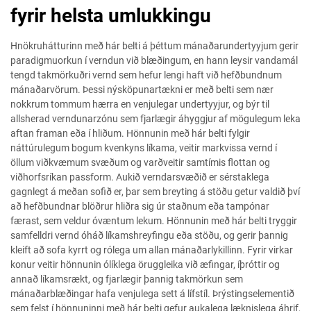
fyrir helsta umlukkingu
Hnökruhátturinn með hár belti á þéttum mánaðarundertyyjum gerir
paradigmuorkun í verndun við blæðingum, en hann leysir vandamál
tengd takmörkuðri vernd sem hefur lengi haft við hefðbundnum
mánaðarvörum. Þessi nýsköpunartækni er með belti sem nær
nokkrum tommum hærra en venjulegar undertyyjur, og býr til
allsherad verndunarzónu sem fjarlægir áhyggjur af mögulegum leka
aftan framan eða í hliðum. Hönnunin með hár belti fylgir
náttúrulegum bogum kvenkyns líkama, veitir markvissa vernd í
öllum viðkvæmum svæðum og varðveitir samtímis flottan og
viðhorfsríkan passform. Aukið verndarsvæðið er sérstaklega
gagnlegt á meðan sofið er, þar sem breyting á stöðu getur valdið því
að hefðbundnar blöðrur hliðra sig úr staðnum eða tampónar
færast, sem veldur óvæntum lekum. Hönnunin með hár belti tryggir
samfelldri vernd óháð líkamshreyfingu eða stöðu, og gerir þannig
kleift að sofa kyrrt og rólega um allan mánaðarlykillinn. Fyrir virkar
konur veitir hönnunin ólíklega öruggleika við æfingar, íþróttir og
annað líkamsrækt, og fjarlægir þannig takmörkun sem
mánaðarblæðingar hafa venjulega sett á lífstíl. Þrýstingselementið
sem felst í hönnuninni með hár belti gefur aukalega læknislega áhrif,