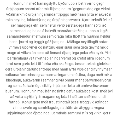
Hönnunin með háningslyftu býður upp á betri vernd gegn
úrþjöppum ásamt afar mikilli þægindum í gegnum daglega virkni.
Aðalmarkmið úrþjáningarundantrjóggs með háan lyfta er ákveðin
raka neyting, luktastýring og úrþjáningarvarnir. Kjaratæknið felur í
sér marglaga efni sem hefur verið sérstaklega hannað til að
sameinast og halda á bakvið mánaðarblæðingu. Innsta lagið
samanstendur af efnum sem draga raka fljótt frá húðinni, heldur
henni þurrri og tryggir góð þægindi. Miðlaga neytiflagið notar
yfirneyslupólýmer og náttúrulegar síður sem geta geymt mikið
magn af vökva án þess að finnast óþægilega poka eða þykk. Ytri
barrieralagið veitir vatnsþjáningarvernd og krefst allra í gegnum
brot sem gætu leitt til flekka eða skaðlegs. Þessir tæknieiginleikar
gera úrþjáningarundantrégg með háan lyfta viðeigandi fyrir ýmsar
notkunarform eins og varnarmælingar um nóttina, daga með mikla
blæðingu, aukavarnir í samhengi við önnur mánaðarverndarvörur
og sem aðalvalmöguleiki fyrir þá sem leita að umhverfisvænum
lausnum. Hönnunin með háningslyfta gefur aukalega kosti með því
að veita styðju fyrir magann og búa til sléttan sniðlínur undir
fatnaði. Konur geta með trausti notað þessi trögg við æfingar,
vinnu, svefn og samfélagslega athöfn án áhyggna vegna
úrþjáningar eða óþæginda. Samtímis samruni stíls og virkni gerir