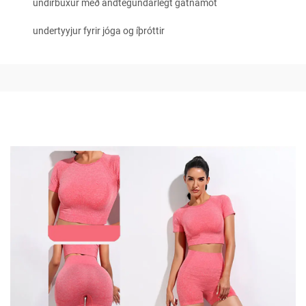
undirbuxur með andtegundarlegt gatnamót
undertyyjur fyrir jóga og íþróttir