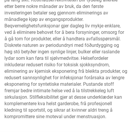
etter berre nokre månader av bruk, da den første
investeringen betaler seg gjennom eliminerings av
månadlege kjøp av engangsprodukter.
Beqvemelighetsfunksjonar gjer dagleg liv mykje enklare,
ved å eliminere behovet for å bera forsyninger, omsorg for
å gå tom for produkter, eller å handtera avfallsspørsmål.
Diskrete naturen av periodundryri med fóðurdygging og
høg stó betyðer ingen synlige linjer, bulker eller raslande
lydar som kan føra til sjølvmedvitse. Helsefordeler
inkluderar redusert risiko for toksisk sjokksyndrom,
eliminering av kjemisk eksponering frå bleikta produkter, og
redusert sannsynlighet for infeksjonar forårsaka av lengre
eksponering for syntetiske materialer. Pustande stoff
fremjar bedre intimate helse ved å la tilstrekkeleg luft
sirkulasjon. Stilfleksibilitet gjer at desse underklæder kan
komplementere kva helst garderobe, frå profesjonell
kledning til sportstil, og sikrar at kvinner aldri treng å
kompromittere sine moteval under menstruasjon.