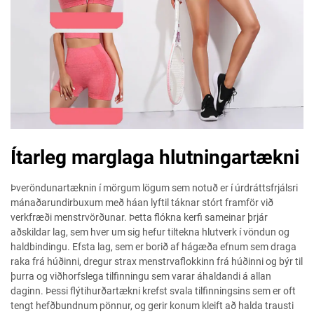
Ítarleg marglaga hlutningartækni
Þveröndunartæknin í mörgum lögum sem notuð er í úrdráttsfrjálsri
mánaðarundirbuxum með háan lyftil táknar stórt framför við
verkfræði menstrvörðunar. Þetta flókna kerfi sameinar þrjár
aðskildar lag, sem hver um sig hefur tiltekna hlutverk í vöndun og
haldbindingu. Efsta lag, sem er borið af hágæða efnum sem draga
raka frá húðinni, dregur strax menstrvaflokkinn frá húðinni og býr til
þurra og viðhorfslega tilfinningu sem varar áhaldandi á allan
daginn. Þessi flýtihurðartækni krefst svala tilfinningsins sem er oft
tengt hefðbundnum pönnur, og gerir konum kleift að halda trausti