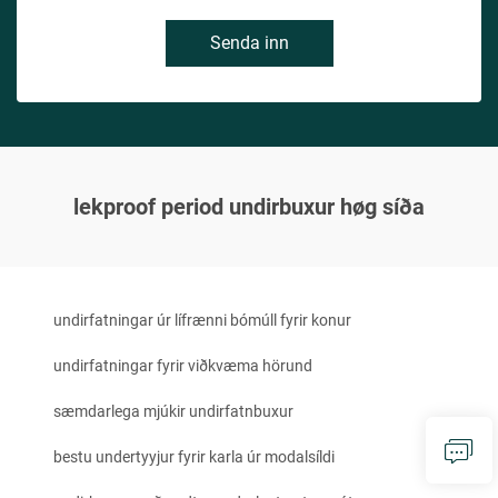
Senda inn
lekproof period undirbuxur høg síða
undirfatningar úr lífrænni bómúll fyrir konur
undirfatningar fyrir viðkvæma hörund
sæmdarlega mjúkir undirfatnbuxur
bestu undertyyjur fyrir karla úr modalsíldi