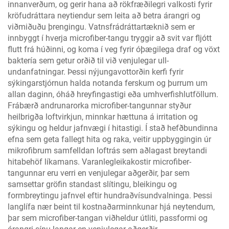
innanverðum, og gerir hana að rökfræðilegri valkosti fyrir
kröfudráttara neytiendur sem leita að betra árangri og
viðmiðuðu þrengingu. Vatnsfrádráttartæknið sem er
innbyggt í hverja microfiber-tangu tryggir að svit var fljótt
flutt frá húðinni, og koma í veg fyrir óþægilega draf og vöxt
baktería sem getur orðið til við venjulegar ull-
undanfatningar. Þessi nýjungavottorðin kerfi fyrir
sýkingarstjórnun halda notanda ferskum og þurrum um
allan daginn, óháð hreyfingastigi eða umhverfishlutföllum.
Frábærð andrunarorka microfiber-tangunnar styður
heilbrigða loftvirkjun, minnkar hættuna á irritation og
sýkingu og heldur jafnvægi í hitastigi. Í stað hefðbundinna
efna sem geta fallegt hita og raka, veitir uppbyggingin úr
mikrofibrum samfelldan loftrás sem aðlagast breytandi
hitabehöf líkamans. Varanlegleikakostir microfiber-
tangunnar eru verri en venjulegar aðgerðir, þar sem
samsettar gröfin standast slítingu, bleikingu og
formbreytingu jafnvel eftir hundraðvísundvalninga. Þessi
langlífa nær beint til kostnaðarminnkunar hjá neytendum,
þar sem microfiber-tangan viðheldur útliti, passformi og