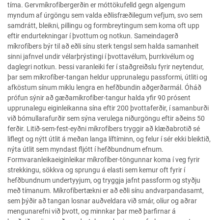
tíma. Gervmíkrofíbergerðin er móttökufelld gegn algengum
myndum af úrgöngu sem valda eðlisfræðilegum vefjum, svo sem
samdrátt, bleikni, pillingu og formbreytingum sem koma oft upp
eftir endurtekningar í þvottum og notkun. Sameindagerð
míkrofíbers býr til að eðli sínu sterk tengsl sem halda samanheit
sinni jafnvel undir vélarþrýstingi í þvottavélum, þurrkivélum og
daglegri notkun. Þessi varanleiki fer í staðgreiðslu fyrir neytendur,
þar sem míkrofíber-tangan heldur upprunalegu passformi, útliti og
afköstum sínum miklu lengra en hefðbundin aðgerðarmál. Óháð
prófun sýnir að gæðamíkrofíber-tangur halda yfir 90 prósent
upprunalegu eiginleikanna sína eftir 200 þvottaferðir, í samanburði
við bómullarafurðir sem sýna verulega niðurgöngu eftir aðeins 50
ferðir. Litið-sem-fest-eyðni míkrofíbers tryggir að klæðabrotið sé
liflegt og nýtt útlit á meðan langa líftíminn, og felur í sér ekki bleiktið,
nýta útlit sem myndast fljótt í hefðbundnum efnum.
Formvaranleikaeiginleikar míkrofíber-töngunnar koma í veg fyrir
strekkingu, sökkva og sprungu á elasti sem kemur oft fyrir í
hefðbundnum undertyyjum, og tryggja jafnt passform og styðju
með tímanum. Míkrofíbertækni er að eðli sínu andvarpandasamt,
sem þýðir að tangan losnar auðveldara við smár, olíur og aðrar
mengunarefni við þvott, og minnkar þar með þarfirnar á