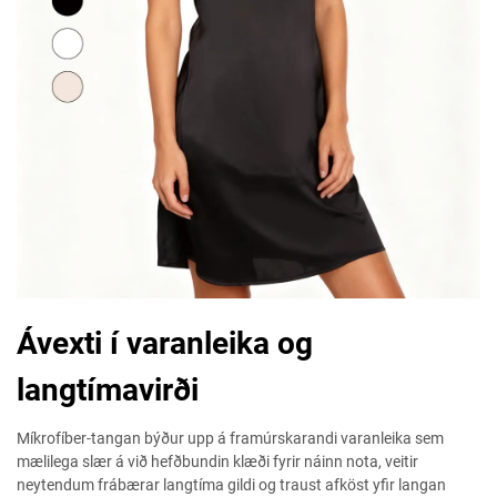
Ávexti í varanleika og
langtímavirði
Míkrofíber-tangan býður upp á framúrskarandi varanleika sem
mælilega slær á við hefðbundin klæði fyrir náinn nota, veitir
neytendum frábærar langtíma gildi og traust afköst yfir langan