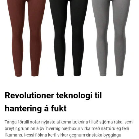
Revolutioner teknologi til
hantering á fukt
Tanga í örulli notar nýjasta afkoma tæknina til að stjórna raka, sem
breytir grunninn á því hvernig nærbuxur virka með náttúruleg ferli
líkamans. Þessi flókna kerfi virkar gegnum einstaka byggingu