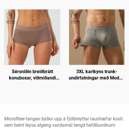
öndunarfærilokkar með
mjúkar ullarviðmiðandi
sérsniðnum logó, stytt
bikini undurrósir
Sérsniðin breiðbrátt
3XL karlkyns trunk-
konuboxar, viðmiðandi
undirfatningar með Modal-
ullar boxar stutt
pokanum | Helsta
komforttyggi úr polyester
Microfiber-tangan býður upp á fjölbreyttar raunhæfar kosti
sem beint leysa algeng vandamál tengd hefðbundnum