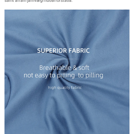
samt áfram jafnvægi húðarforstaða.