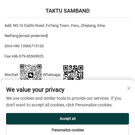
TAKTU SAMBAND
Add: NO.16 DaShi Road ,FoTang Town ,Yiwu, Zhejiang, Kína
Netfang:
[email protected]
Sími:
+86-13566715126
Fax:
+86-579-85569925
Wechat:
Whatsapp:
We value your privacy
We use cookies and similar tools to provide our services. If you
Höfundarréttur © 2026 YiWu DiYaSi Dress CO., LTD. Allur réttur áskilinn. —
don't want to accept all cookies, click Personalize cookies.
Friðhelgisstefna
Accept all
Personalize cookies