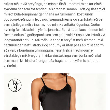
rullast niður við hreyfingu, en minnihliðað umdæmi minnkar efnið í
svæðum þar sem föt tenda til að dragast saman. Slétt og flat smíði
mikrófíbula-töngunnar gerir hana að fullkominni kosti undir
bodycon-kleðingum, leggings, sæmandi jeans og starfsfatnaði þar
sem sýnilegar nétralínur myndu minnka ætlaða lögunina. Góður
hvernig fer ekki aðeins yfir á sjónarfræði, því saumlaus hönnun felur
í sér minnkun á gníðarpunktum sem geta valdið rispu eða irritað við
langvarandi notkun. Mikrófíbula-tangin hreyfist með líkamanum á
náttúrulegan hátt, strekkir og endurnýjar utan þess að missa form
eða valda bundnum tilfinningum. Þessi frelsi í hreyfingum er
sérstaklega mikilvægt fyrir virka einstaklinga sem þurfa neðrafat
sem mun ekki hindra árangur eða hagsmunum við mismunandi
verkefni.