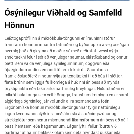
Ósýnilegur Viðhald og Samfelld
Hönnun
Leiðtogaprófíllinn á mikrófíbula-töngunni er í rauninni stórur
framfarir í hönnun innantra fatnaðar og býður upp á alveg óséðgan
hvernig það að gleyma að maður sé með neðrafat. Þessi nýrja
smíðitaekni felur í sér að venjulegar saumar, elástíkuband og önnur
þætti sem valda venjulega sýnilegum línum, döggvun eða
óþægindum undir sæmandi föt eru teknir út. Saumlausa
framleiðsluaðferðin notar nýjasta tengitækni til að búa til sléttar,
flata brúnir sem liggja fullkomlega á húðinni án þess að mynda
þrýstipunkta eða takmarka náttúruleg hreyfingar. Niðurstaðan er
mikrófíbula tanga sem veitir örugga, traust umdæmingu en er samt
algjörlega ógreinileg jafnvel undir allra sæmandasta fötin.
Ergónomíska hönnun mikrófíbula-töngunnar fylgir náttúrulegu
lögun kvenmannshlýðsins, með áherslu á stuðningszónur og
strekkplötur sem henta mismunandi líkamsformum án þess að ná í
pass, hentsemi eða hagsmunum. Lágur lyftill fellur í burtu við
þarfirnar af háum bakkeskjólum sem geta myndast pukkar eða