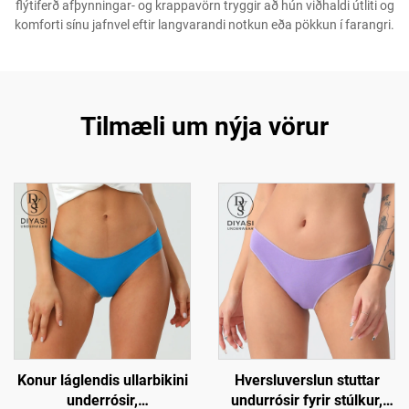
flýtiferð afþynningar- og krappavörn tryggir að hún viðhaldi útliti og
komforti sínu jafnvel eftir langvarandi notkun eða pökkun í farangri.
Tilmæli um nýja vörur
Konur láglendis ullarbikini
Hversluverslun stuttar
underrósir,
undurrósir fyrir stúlkur,