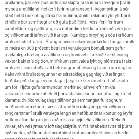
örullanna, þar sem þúsundir smáskipta rása innan í hverjum þráði
mynda umfjöllandi netkerfi fyrir rakatransport. Þegar svitun á sér
stað hefst raskipting strax frá húðinni, dreifir rakinum yfir yfirborð
efniðins þar sem hægt er að gufa það fljótt. Þessi ferli fer fram
samfelldum og sjálfkrafa, svo notandinn heldur áfram að vera þurr
og viðkomandi jafnvel við ítarlega líkamlega hreyfingu eða í erfiðum
umhverfishlutföllum. Árangur þessa raksýringarkerfis í tanga í örulli
er meira en 300 prósent betri en í venjulegum bómull, sem gefur
mælanlega bætingu á viðkomu og hreinlæti. Tæknið krefst einnig
vaxtar baktería og öðrum lífríkum sem valda lykt og blómstra í rakri
umhverfi, sem stuðlar að betri nágrannheilsu og trausti um daginn.
Rakavirkni örullatöngunnar er sérstaklega gagnleg við æfingar,
ferðalag eða langar vinnudagar þegar ekki er raunhæft að skipta
um föt. Fljóta gufunarmyndun merkir að jafnvel eftir mikla
rakapásé, endurheimt efnið þurrasta sína innan mínútna, og krefst
klamms, óviðkomulagslegs tilfinnings sem tengist fullsognum
hefðbundnum efnum. Þessi áframförin raksýring gerir viðkomu
töngvarinnar í örulli verulega lengri en hefðbundnar kostur, og leyfir
notkun allan dag án þess að missa á nýju eða viðkomu. Tæknið
virkar jafn vel í ýmsum loftslagskilyrðum, frá hitabeltissvita til þurra
eyðimarka, aðlögar starfsemi sinni kröfum umhverfisins en heldur