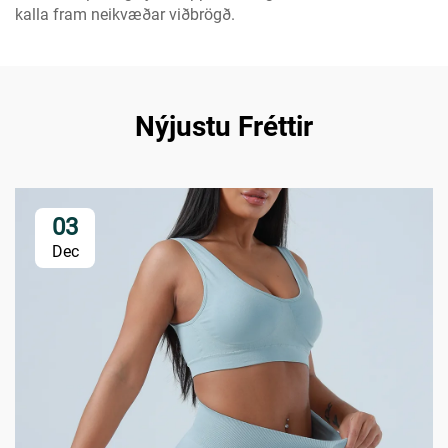
kalla fram neikvæðar viðbrögð.
Nýjustu Fréttir
03
Dec