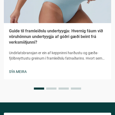
Guide til framleiðslu undertyygja: Hvernig fáum við
vöruhönnun undertyygja af góðri gæði beint frá
verksmiðjunni?
Undirlatsbransjan er ein af keppninni harðustu og gæða-
fjölbreyttustu greinum í framleiðslu fatnaðarins. Hvort sem
þú ert að ræsa lítið merki eða víkka völduð fötunborð, er
mikilvægt að skilja flóra verkfræði undirlatsframleiðslu...
SÝA MEIRA