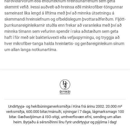
harðviðarvörum eða endurteknum hreinsunarferlum sem geta
skemmt vefið. Þessi auðvelt-að-hreinsa eðli mínkrofíber-töngunnar
sameinast líka lengd á líftíma með því að minnka útsetningu á
skemmandi hreinsiefnum og ofbeldislegum þvottaraðferðum. Fljótt-
þurrkunareiginleikarnir stuðla enn frekar að varanleika með því að
minnka tímann sem vefurinn spendir í raka aðstæðum sem geta
haft í för með sér bakteríuvexti eða vefjaspyrningu, og tryggja að
hver míkrofíber-tanga halda hreinlætis- og gerðareiginleikum sínum
um allan langa notkunartíma.
Undirtyyja- og heklbúningarverksmiðja í Kína frá árinu 2002. 20.000 m²
verksmiðja, 600.000 bitar/mánuði, sýningar í 7 daga, lágmarksmagn 100
bitar. Gæðastjórnun á ISO-stigi, umhverfisvæn efni, sending um allan
heim. Byrjaðu á sérsníðinni línu fyrir undirtyyjur og pýjóma í dag!