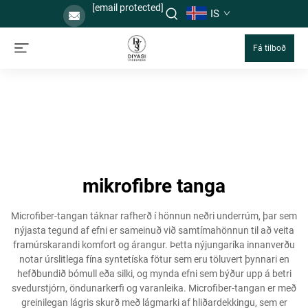
[email protected]
IS
Fá tilboð
mikrofibre tanga
Microfiber-tangan táknar rafherð í hönnun neðri underrúm, þar sem
nýjasta tegund af efni er sameinuð við samtímahönnun til að veita
framúrskarandi komfort og árangur. Þetta nýjungaríka innanverðu
notar úrslitlega fína syntetíska fötur sem eru töluvert þynnari en
hefðbundið bómull eða silki, og mynda efni sem býður upp á betri
svedurstjórn, öndunarkerfi og varanleika. Microfiber-tangan er með
greinilegan lágris skurð með lágmarki af hliðardekkingu, sem er