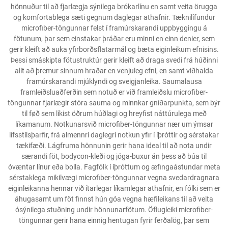
hönnuður til að fjarlægja sýnilega brókarlínu en samt veita örugga
og komfortablega sæti gegnum daglegar athafnir. Tæknilífundur
microfiber-töngunnar felst í framúrskarandi uppbyggingu á
fötunum, þar sem einstakar þráðar eru minni en einn denier, sem
gerir kleift að auka yfirborðsflatarmál og bæta eiginleikum efnisins.
Þessi smáskipta fötustruktúr gerir kleift að draga svedi frá húðinni
allt að þremur sinnum hraðar en venjuleg efni, en samt viðhalda
framúrskarandi mjúklyndi og sveigjanleika. Saumalausa
framleiðsluaðferðin sem notuð er við framleiðslu microfiber-
töngunnar fjarlægir stóra sauma og minnkar gníðarpunkta, sem býr
til føð sem líkist öðrum húðlagi og hreyfist náttúrulega með
líkamanum. Notkunarsvið microfiber-töngunnar nær um ýmsar
lífsstílsþarfir, frá almennri daglegri notkun yfir í íþróttir og sérstakar
tækifæði. Lágfruma hönnunin gerir hana ideal til að nota undir
særandi föt, bodycon-kleði og jóga-buxur án þess að búa til
óvæntar línur eða bolla. Fagfólk í íþróttum og æfingaástundar meta
sérstaklega mikilvægi microfiber-töngunnar vegna svedardragnara
eiginleikanna hennar við ítarlegar líkamlegar athafnir, en fólki sem er
áhugasamt um föt finnst hún góa vegna hæfileikans til að veita
ósýnilega stuðning undir hönnunarfötum. Öflugleiki microfiber-
töngunnar gerir hana einnig hentugan fyrir ferðalög, þar sem