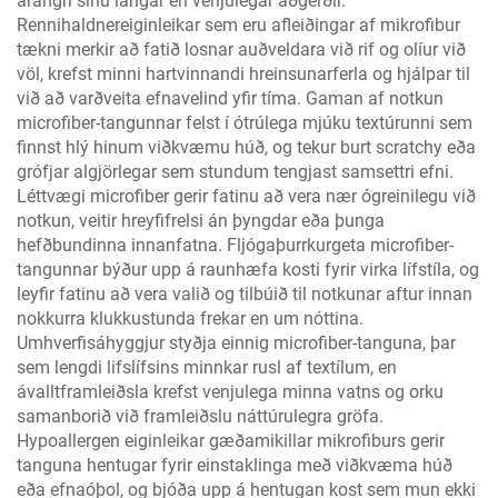
árangri sínu langar en venjulegar aðgerðir.
Rennihaldnereiginleikar sem eru afleiðingar af mikrofibur
tækni merkir að fatið losnar auðveldara við rif og olíur við
völ, krefst minni hartvinnandi hreinsunarferla og hjálpar til
við að varðveita efnavelind yfir tíma. Gaman af notkun
microfiber-tangunnar felst í ótrúlega mjúku textúrunni sem
finnst hlý hinum viðkvæmu húð, og tekur burt scratchy eða
grófjar algjörlegar sem stundum tengjast samsettri efni.
Léttvægi microfiber gerir fatinu að vera nær ógreinilegu við
notkun, veitir hreyfifrelsi án þyngdar eða þunga
hefðbundinna innanfatna. Fljógaþurrkurgeta microfiber-
tangunnar býður upp á raunhæfa kosti fyrir virka lífstíla, og
leyfir fatinu að vera valið og tilbúið til notkunar aftur innan
nokkurra klukkustunda frekar en um nóttina.
Umhverfisáhyggjur styðja einnig microfiber-tanguna, þar
sem lengdi lifslífsins minnkar rusl af textílum, en
ávalltframleiðsla krefst venjulega minna vatns og orku
samanborið við framleiðslu náttúrulegra gröfa.
Hypoallergen eiginleikar gæðamikillar mikrofiburs gerir
tanguna hentugar fyrir einstaklinga með viðkvæma húð
eða efnaóþol, og bjóða upp á hentugan kost sem mun ekki