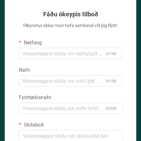
Fáðu ókeypis tilboð
Tilkynntur okkar mun hafa samband við þig fljótt.
Netfang
0/100
Nafn
0/100
Fyrirtækisnafn
0/200
Skilaboð