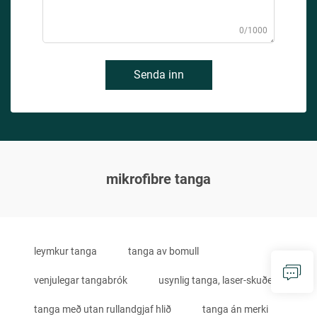
0/1000
Senda inn
mikrofibre tanga
leymkur tanga
tanga av bomull
venjulegar tangabrók
usynlig tanga, laser-skuðen
tanga með utan rullandgjaf hlið
tanga án merki