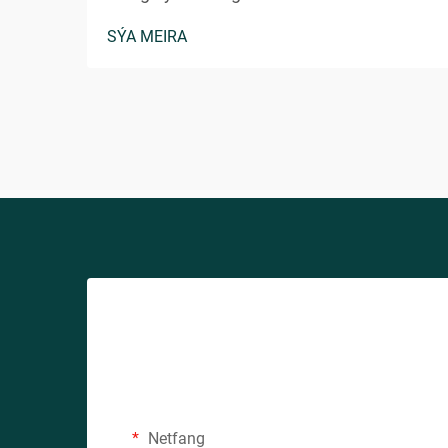
markaðssetningarverkfæri sem vekur við
SÝA MEIRA
á milli nútímans neytenda í fjölbreyttum
lýðræðum. Þetta leikni en samt
persónulega orð veitir tilfinninguna fyrir
hversdagsleit, aðgengileika og
persónulega tengingu sem...
Netfang