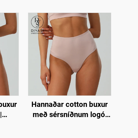
buxur
Hannaðar cotton buxur
|
með sérsníðnum logó,
framleiðandi | Lágur
uxur
lágmarkskvóti 100 bitar