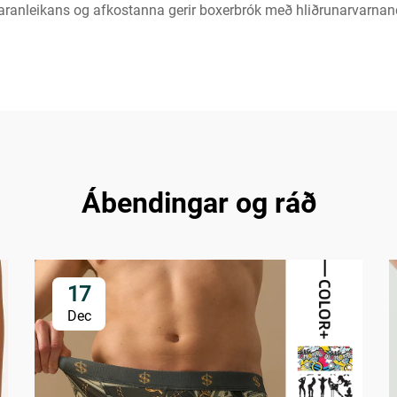
ranleikans og afkostanna gerir boxerbrók með hliðrunarvarnandi 
Ábendingar og ráð
17
Dec