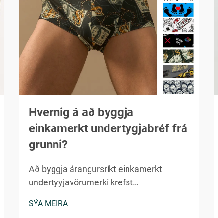
Hvernig á að byggja
einkamerkt undertygjabréf frá
grunni?
Að byggja árangursríkt einkamerkt
undertyyjavörumerki krefst
áætlunarhags, markaðsþekkingar og
SÝA MEIRA
nákvæmrar útfærslu í gegnum margar