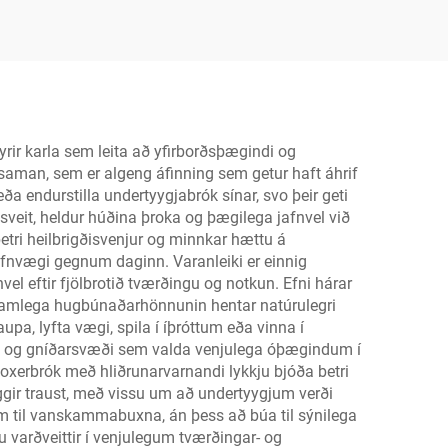
g
fyrir litlubúðir og
áhrifaveldar vörumerki
ir karla sem leita að yfirborðsþægindi og
i saman, sem er algeng áfinning sem getur haft áhrif
eða endurstilla undertyygjabrók sínar, svo þeir geti
 sveit, heldur húðina þroka og þægilega jafnvel við
betri heilbrigðisvenjur og minnkar hættu á
afnvægi gegnum daginn. Varanleiki er einnig
el eftir fjölbrotið tværðingu og notkun. Efni hárar
 Líkamlega hugbúnaðarhönnunin hentar natúrulegri
pa, lyfta vægi, spila í íþróttum eða vinna í
kta og gníðarsvæði sem valda venjulega óþægindum í
Boxerbrók með hliðrunarvarnandi lykkju bjóða betri
gir traust, með vissu um að undertyygjum verði
m til vanskammabuxna, án þess að búa til sýnilega
ru varðveittir í venjulegum tværðingar- og