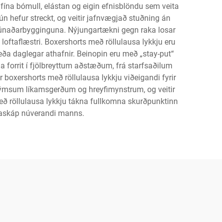
 fína bómull, elástan og eigin efnisblöndu sem veita
hún hefur streckt, og veitir jafnvægjað stuðning án
t búnaðarbygginguna. Nýjungartækni gegn raka losar
loftaflæstri. Boxershorts með röllulausa lykkju eru
 eða daglegar athafnir. Beinopin eru með „stay-put“
 forrit í fjölbreyttum aðstæðum, frá starfsaðilum
 boxershorts með röllulausa lykkju viðeigandi fyrir
tar ýmsum líkamsgerðum og hreyfimynstrum, og veitir
með röllulausa lykkju tákna fullkomna skurðpunktinn
ataskáp núverandi manns.