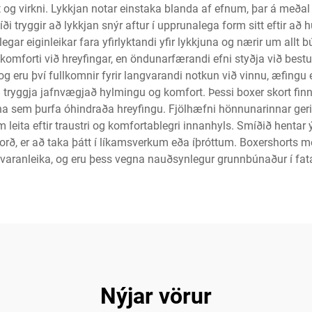
 og virkni. Lykkjan notar einstaka blanda af efnum, þar á meðal
ði tryggir að lykkjan snýr aftur í upprunalega form sitt eftir að 
ar eiginleikar fara yfirlyktandi yfir lykkjuna og nærir um all
omforti við hreyfingar, en öndunarfærandi efni styðja við bestu 
g eru því fullkomnir fyrir langvarandi notkun við vinnu, æfingu
 tryggja jafnvægjað hylmingu og komfort. Þessi boxer skort finna
na sem þurfa óhindraða hreyfingu. Fjölhæfni hönnunarinnar gerir
sem leita eftir traustri og komfortablegri innanhyls. Smíðið hen
orð, er að taka þátt í líkamsverkum eða íþróttum. Boxershorts 
og varanleika, og eru þess vegna nauðsynlegur grunnbúnaður í f
Nýjar vörur