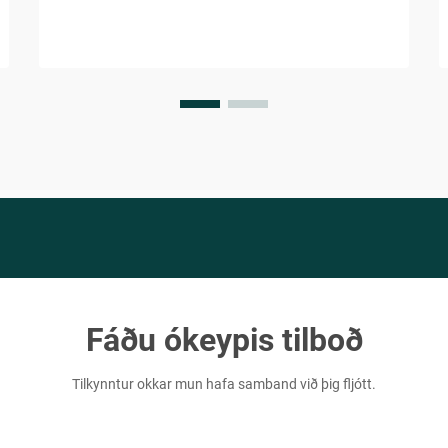
viðskiptaeiningar. Brýðibúnaðar iðnan er
margmiljóna dollara markaður með
verulegum...
Fáðu ókeypis tilboð
Tilkynntur okkar mun hafa samband við þig fljótt.