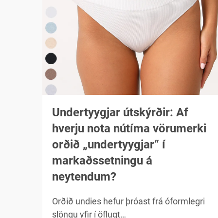
Undertyygjar útskýrðir: Af
hverju nota nútíma vörumerki
orðið „undertyygjar“ í
markaðssetningu á
neytendum?
Orðið undies hefur þróast frá óformlegri
slöngu yfir í öflugt