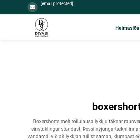
[email protected]
Heimasíða
boxershort
Boxershorts með röllulausa lykkju táknar raunv
einstaklingar standast. Þessi nýjungartækni inna
vandamál við að lykkjan rullist saman, klumpast eð