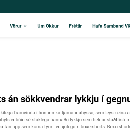
Vörur
Um Okkur
Fréttir
Hafa Samband Vi
s án sökkvendrar lykkju í geg
erkilega framvinda í hönnun karljamannahyssa, sem leysir ein
nhyls er búin sérstaklega hannaðri lykkju sem heldur staðföstum 
a fari upp sem koma fyrir í venjulegum boxershorts. Boxershorts