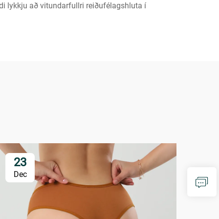
lykkju að vitundarfullri reiðufélagshluta í
23
2
Dec
De