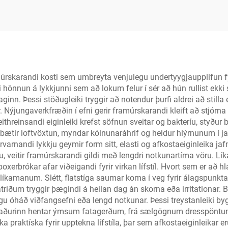
með háan leg
úrskarandi kosti sem umbreyta venjulegu undertyygjaupplifun fyr
i hönnun á lykkjunni sem að lokum felur í sér að hún rullist ekk
ginn. Þessi stöðugleiki tryggir að notendur þurfi aldrei að stilla 
 Nýjungaverkfræðin í efni gerir framúrskarandi kleift að stjórna
threinsandi eiginleiki krefst söfnun sveitar og bakteríu, styður 
bætir loftvöxtun, myndar kólnunaráhrif og heldur hlýrnunum í j
rnandi lykkju geymir form sitt, elasti og afkostaeiginleika jafnv
ttu, veitir framúrskarandi gildi með lengdri notkunartíma vöru.
brókar afar viðeigandi fyrir virkan lífstíl. Hvort sem er að hlau
líkamanum. Slétt, flatstíga saumar koma í veg fyrir álagspun
riðum tryggir þægindi á heilan dag án skorna eða irritationar. 
 óháð viðfangsefni eða lengd notkunar. Þessi treystanleiki byg
búnaðurinn hentar ýmsum fatagerðum, frá sælgögnum dresspöntu
a praktíska fyrir upptekna lífstíla, þar sem afkostaeiginleikar e