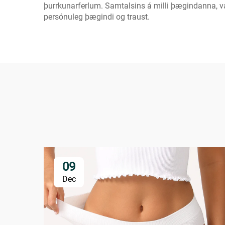
þurrkunarferlum. Samtalsins á milli þægindanna, va
persónuleg þægindi og traust.
09
Dec