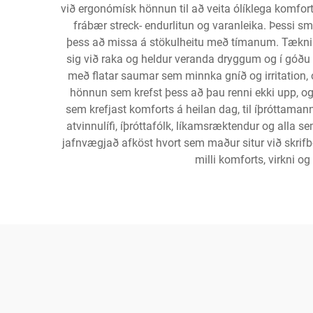
við ergonómísk hönnun til að veita ólíklega komfort
frábær streck- endurlitun og varanleika. Þessi smí
þess að missa á stökulheitu með tímanum. Tæknileg
sig við raka og heldur veranda dryggum og í góðu k
með flatar saumar sem minnka gníð og irritation, o
hönnun sem krefst þess að þau renni ekki upp, og
sem krefjast komforts á heilan dag, til íþróttaman
atvinnulífi, íþróttafólk, líkamsræktendur og alla 
jafnvægjað afköst hvort sem maður situr við skrifb
milli komforts, virkni 