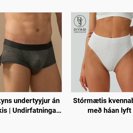
kyns undertyyjur án
Stórmætis kvenna
is | Undirfatningar
með háan lyft 
 vökvafrádrátt og
Einkamerkt
ri sæti án forpoka
öndunarfærandi b