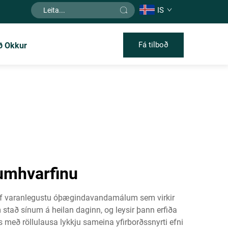
IS
Fá tilboð
ð Okkur
numhvarfinu
a af varanlegustu óþægindavandamálum sem virkir
stað sínum á heilan daginn, og leysir þann erfiða
 með röllulausa lykkju sameina yfirborðssnyrti efni