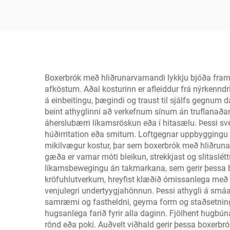
Boxerbrók með hliðrunarvarnandi lykkju bjóða fram
afköstum. Aðal kosturinn er afleiddur frá nýrkenndr
á einbeitingu, þægindi og traust til sjálfs gegnum da
beint athyglinni að verkefnum sínum án truflanaðar.
áherslubærri líkamsröskun eða í hitasælu. Þessi svei
húðirritation eða smitum. Loftgegnar uppbyggingu 
mikilvægur kostur, þar sem boxerbrók með hliðrunarva
gæða er varnar móti bleikun, strekkjast og slitaslé
líkamsbewegingu án takmarkana, sem gerir þessa boxer
kröfuhlutverkum, hreyfist klæðið ómissanlega með 
venjulegri undertyygjahönnun. Þessi athygli á smáat
samræmi og fastheldni, geyma form og staðsetningu
hugsanlega farið fyrir alla daginn. Fjölhent hug
rönd eða poki. Auðvelt viðhald gerir þessa boxerbrók