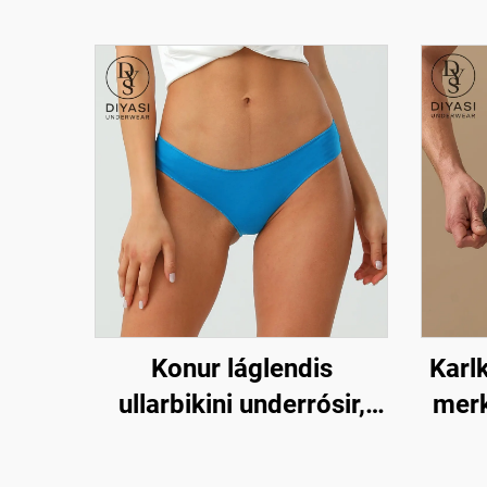
Karl
Konur láglendis
merk
ullarbikini underrósir,
með
öndunarfærilokkar með
læg
sérsniðnum logó, stytt