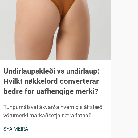
Undirlaupskleði vs undirlaup:
Af 
Hvilkt nøkkelord converterar
hei
bedre for uafhengige merki?
bei
Tungumálsval ákvarða hvernig sjálfstæð
Alhe
vörumerki markaðsetja næra fatnað
held
getur haft veruleg áhrif á
heil
SÝA MEIRA
SÝA 
umbreytingarhlutfall og stöðu
aftu