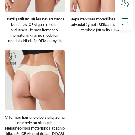
Brazilų stiliumi siūlės nevarstomos
Nepastebimas moteriškas stringas
kelnaitės, OEM gamintojas |
privačiai žymei | Siūtas medvilninis
Vidutinės–žemos liemenės,
tarpkojo įsiuvėlis OEM
nematomi kirpimo modeliai,
apatinio trikotažo OEM gamykla
V-formos liemenėlė be siūlių, žema
liemenėlė su stringais |
Nepastebimos moteriškos apatinio
trikotažo OEM gamintojas | DIYASI