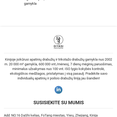
gamykla
Kinijoje įsikūrusi apatinių drabužių ir trikotažo drabužių gamykla nuo 2002
m. 20 000 m² gamykla, 600 000 vnt./mėnesį, 7 dienų mėginių paruošimas,
minimalus užsakymas nuo 100 vnt. ISO lygio kokybės kontrolė,
ekologiškos medžiagos, pristatymas į visą pasaulį. Pradėkite savo
individualių apatinių ir poilsio drabužių liniją jau šiandien!
SUSISIEKITE SU MUMIS
Add: NO.16 DaShi kelias, FoTang miestas, Yiwu, Zhejiang, Kinija