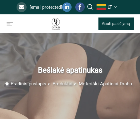
LT
[email protected]
Gauti pasiūlymą
Bešlakė apatinukas
Pradinis puslapis
>
Produktai
>
Moteriški Apatiniai Drabužiai