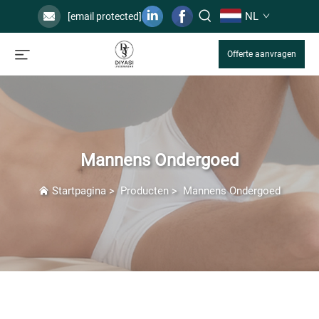
NL
[email protected]
Offerte aanvragen
Mannens Ondergoed
Startpagina
>
Producten
>
Mannens Ondergoed