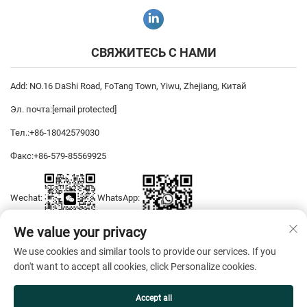
СВЯЖИТЕСЬ С НАМИ
Add: NO.16 DaShi Road, FoTang Town, Yiwu, Zhejiang, Китай
Эл. почта:
[email protected]
Тел.:
+86-18042579030
Факс:
+86-579-85569925
Wechat:
WhatsApp:
We value your privacy
We use cookies and similar tools to provide our services. If you
Авторские права © 2026 YiWu DiYaSi Dress CO., LTD. Все права
don't want to accept all cookies, click Personalize cookies.
защищены. —
Политика конфиденциальности
Accept all