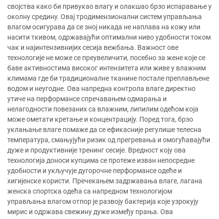
својства како би привукао влагу и олакшао брзо испаравање у
околну средину. Овај тродимензионални систем управљања
влагом осигурава да се зној никада не наплава на кожу или
насити ткивом, одржавајући оптимални ниво удобности током
чак и најинтензивнијих сесија вежбања. Важност ове
технологије не може се преувеличити, посебно за жене које се
баве активностима високог интензитета или живе у влажним
климама где би традиционалне тканине постале преплављене
водом и неугодне. Ова напредна контрола влаге директно
утиче на перформансе спречавањем одмарања и
нелагодности повезаних са влажним, липилим одећом која
може ометати кретање и концентрацију. Поред тога, брзо
уклањање влаге помаже да се ефикасније регулише телесна
температура, смањујући ризик од прегревања и омогућавајући
дуже и продуктивније тренинг сесије. Вредност коју ова
технологија доноси купцима се протеже изван непосредне
удобности и укључује дугорочне перформансе одеће и
хигијенске користи. Пречекањем задржавања влаге, лагана
женска спортска одећа са напредном технологијом
управљања влагом отпор је развоју бактерија које узрокују
мирис и одржава свежину дуже између прања. Ова