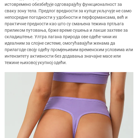
истовремено обезбеђује одговарајућу функционалност за
сваку зону тела. Предлог вредности за купце укључује не само
непосредне погодности у удобности и перформансама, већ и
практичне предности као што су смањена тежина пртљага
приликом путовања, брже време сушења и лакше захтеве за
складиштење. Ултра лагана природа ове одеће чини их
идеалним за слојне системе, омогућавајући женама да
прилагоде своју одећу промјењивим временским условима или
интензитету активности без додавања значајне масе или
тежине њиховој укупној одећи.