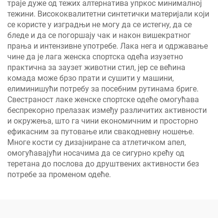
траје дуже од тежих алтернатива упркос минималној
тежини. Висококвалитетни синтетички материјали који
се користе у изградњи не могу да се истегну, да се
бледе и да се погоршају чак и након вишекратног
прања и интензивне употребе. Лака нега и одржавање
чине да је лага женска спортска одећа изузетно
практична за заузет животни стил, јер се већина
комада може брзо прати и сушити у машини,
елиминишући потребу за посебним рутинама бриге.
Свестраност лаке женске спортске одеће омогућава
беспрекорно прелазак између различитих активности
и окружења, што га чини економичним и просторно
ефикасним за путовање или свакодневну ношење.
Многе кости су дизајниране са атлетичком апел,
омогућавајући носачима да се сигурно крећу од
теретана до послова до друштвених активности без
потребе за променом одеће.