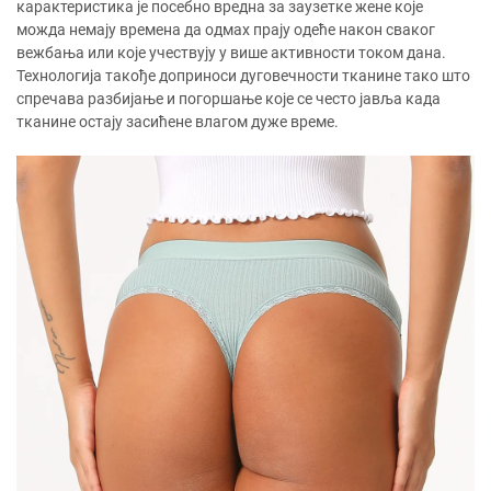
карактеристика је посебно вредна за заузетке жене које
можда немају времена да одмах прају одеће након сваког
вежбања или које учествују у више активности током дана.
Технологија такође доприноси дуговечности тканине тако што
спречава разбијање и погоршање које се често јавља када
тканине остају засићене влагом дуже време.