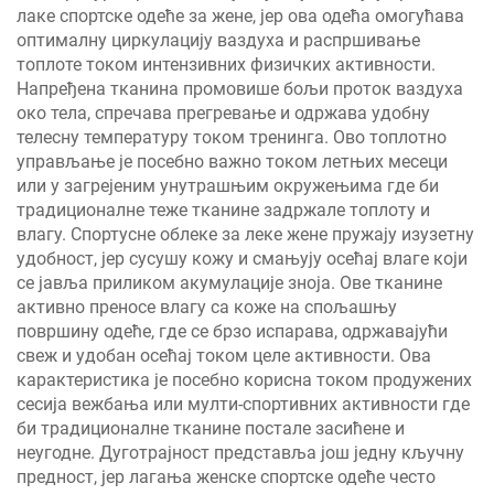
лаке спортске одеће за жене, јер ова одећа омогућава
оптималну циркулацију ваздуха и распршивање
топлоте током интензивних физичких активности.
Напређена тканина промовише бољи проток ваздуха
око тела, спречава прегревање и одржава удобну
телесну температуру током тренинга. Ово топлотно
управљање је посебно важно током летњих месеци
или у загрејеним унутрашњим окружењима где би
традиционалне теже тканине задржале топлоту и
влагу. Спортусне облеке за леке жене пружају изузетну
удобност, јер сусушу кожу и смањују осећај влаге који
се јавља приликом акумулације зноја. Ове тканине
активно преносе влагу са коже на спољашњу
површину одеће, где се брзо испарава, одржавајући
свеж и удобан осећај током целе активности. Ова
карактеристика је посебно корисна током продужених
сесија вежбања или мулти-спортивних активности где
би традиционалне тканине постале засићене и
неугодне. Дуготрајност представља још једну кључну
предност, јер лагања женске спортске одеће често