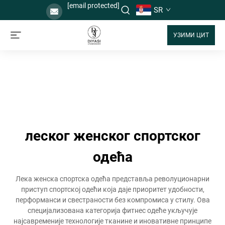
[email protected]
SR
УЗИМИ ЦИТ
леског женског спортског
одећа
Лека женска спортска одећа представља револуционарни
приступ спортској одећи која даје приоритет удобности,
перформанси и свестраности без компромиса у стилу. Ова
специјализована категорија фитнес одеће укључује
најсавременије технологије тканине и иновативне принципе