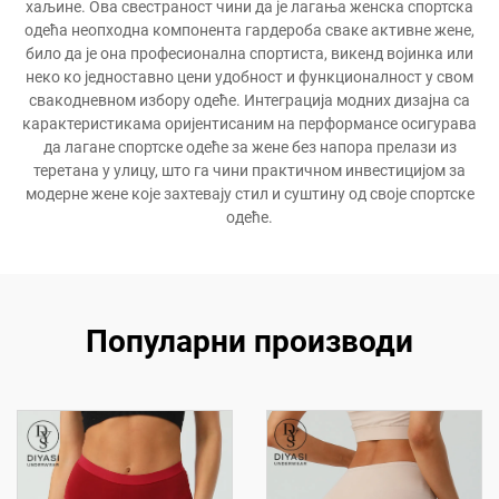
хаљине. Ова свестраност чини да је лагања женска спортска
одећа неопходна компонента гардероба сваке активне жене,
било да је она професионална спортиста, викенд војинка или
неко ко једноставно цени удобност и функционалност у свом
свакодневном избору одеће. Интеграција модних дизајна са
карактеристикама оријентисаним на перформансе осигурава
да лагане спортске одеће за жене без напора прелази из
теретана у улицу, што га чини практичном инвестицијом за
модерне жене које захтевају стил и суштину од своје спортске
одеће.
Популарни производи