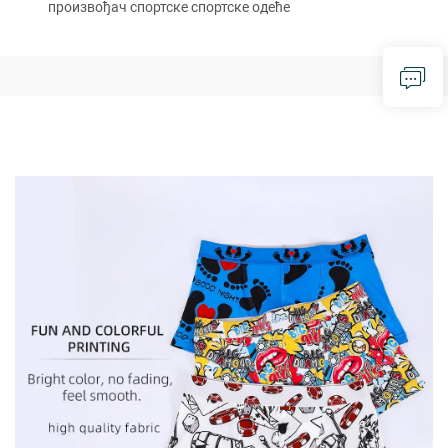
произвођач спортске спортске одеће