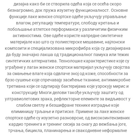
дизајна како би се створила одећа која се осећа скоро
безнагромно, док пружа изузетну функционалност. Основне
функције лаке женске спортске одеће укључују управљање
влагом, регулацију температуре, слободу кретања и
побољшање атлетске перформанси у различитим физичким
активностима. Ове одеће користе напредне синтетичке
материјале као што су полиестерске мешавине, најлонски
композити и специјализована микрофибра која су дизајнирана
да буду значајно лакша од традиционалног памука или тежих
синтетичких алтернатива. Технолошке карактеристике које су
уграђене у лаган женски спортски материјал укључују својства
за смањење влаге која одвлаче зној од коже, способности за
брзо сушење које спречавају засићење тканине, антимикробне
третмана који се одупирају бактеријама које узрокују мирис и
конструкцију Многи делови такође укључују заштиту од
ултравиолетових зрака, рефлекторне елементе за видљивост у
слабом светлу и безшифране технике изградње које
елиминишу трљање и притиске. Примене за лаке женске
спортске одеће су изузетно разноврсне, од високоинтензивних
кардио тренинга и тренинг сесија за снагу до вежбања јоге,
трчања, бицикла, планинарења и свакодневне неформалне