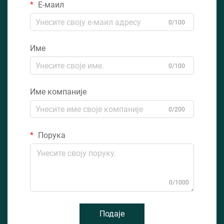
Е-маил
0/100
Име
0/100
Име компаније
0/200
Порука
0/1000
Подаје