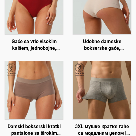
Gaće sa vrlo visokim
Udobne dameske
kaišem, jednobojne,
bokserske gaće,
udobne kontrolne tangice
visokokvalitetno pamučno
za žene
donje veš, meke i disajne
gaće
Damski bokserski kratki
3XL мушке кратке гаће
pantalone sa širokim
са модалним џепом |