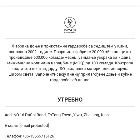
Фабрика доње и трикотажне гардеробе са седиштем у Кини,
основана 2002. године. Површина фабрике 20.000 m², капацитет
производње 600.000 комада/месец, узимање узорака за 7 дана,
минимална количина нараџбине (MOQ) од 100 комада. Контрола
квалитета по стандарду ISO, еколошки материјали, испорука
широм света. Започните своју линију прилагођене доње и кућне
гардеробе већ данас!
УТРЕБНО
Add: NO.16 DaShi Road ,FoTang Town ,Yiwu, Zhejiang, Kina
Е-маил:
[email protected]
Телефон:
+86-13566715126