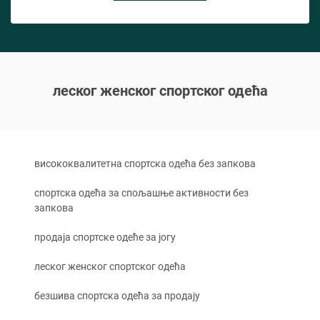
леског женског спортског одећа
висококвалитетна спортска одећа без запкова
спортска одећа за спољашње активности без
запкова
продаја спортске одеће за јогу
леског женског спортског одећа
безшива спортска одећа за продају