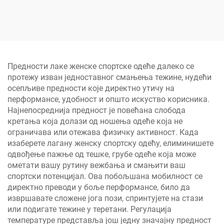
kaišem i prilagođenim
Гаће од полиестера за
logotipom, udobne
максимални комфор
pamučne kratke
bokserske gaće
Предности лаке женске спортске одеће далеко се
протежу изван једноставног смањења тежине, нудећи
осепљиве предности које директно утичу на
перформансе, удобност и општо искуство корисника.
Најнепосреднија предност је повећана слобода
кретања која долази од ношења одеће која не
ограничава или отежава физичку активност. Када
изаберете лагану женску спортску одећу, елиминишете
одвођење пажње од тешке, грубе одеће која може
ометати вашу рутину вежбања и смањити ваш
спортски потенцијал. Ова побољшана мобилност се
директно преводи у боље перформансе, било да
извршавате сложене јога пози, спринтујете на стази
или подигате тежине у теретани. Регулација
температуре представља још једну значајну предност