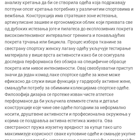
анализу кретања да би се створила одећа која подржавају
потпуни опсег кретања потребних у различитим спортовима и
вежбања. Конструкција има стратешке зоне истезања,
артикулисане зашиве и ергономијски облик који прихвата све
од дубоких истезања јоге и пилатеса до експлозивних покрета
високоинтензивног интервалног тренинга и понављајућих
покрета трчања или бицикла. Процес избора тканине за
свестрану спортску женску лагану одећу укључује тестирање
материјала у више врста активности како би се осигурала
доследна перформанса без обзира на специфичне обрасце
покрета или нивое интензивности. Овај свеобухватни приступ
значи да један комад лаке спортске одеће за жене може
ефикасно да служи више функција у гардеробу активне жене,
смањујући потребу за обимним колекцијама спортске одеће.
Филозофија дизајна се протеже изван чисте атлетске
перформансе да би укључила елементе стила и детаље
конструкције које чине ове одеће погодним за неформално
носити, друштвене активности и професионална окружења у
којима се поздравља активна естетика живота. Ова
свестраност пружа изузетну вредност за купце тако што
максимизује корисност сваке куповине одеће и смањује укупне