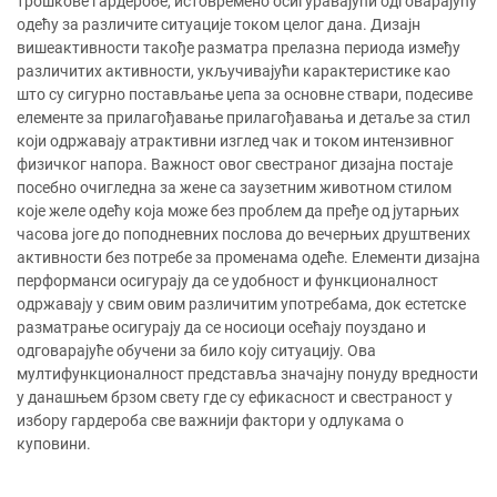
трошкове гардеробе, истовремено осигуравајући одговарајућу
одећу за различите ситуације током целог дана. Дизајн
вишеактивности такође разматра прелазна периода између
различитих активности, укључивајући карактеристике као
што су сигурно постављање џепа за основне ствари, подесиве
елементе за прилагођавање прилагођавања и детаље за стил
који одржавају атрактивни изглед чак и током интензивног
физичког напора. Важност овог свестраног дизајна постаје
посебно очигледна за жене са заузетним животном стилом
које желе одећу која може без проблем да пређе од јутарњих
часова јоге до поподневних послова до вечерњих друштвених
активности без потребе за променама одеће. Елементи дизајна
перформанси осигурају да се удобност и функционалност
одржавају у свим овим различитим употребама, док естетске
разматрање осигурају да се носиоци осећају поуздано и
одговарајуће обучени за било коју ситуацију. Ова
мултифункционалност представља значајну понуду вредности
у данашњем брзом свету где су ефикасност и свестраност у
избору гардероба све важнији фактори у одлукама о
куповини.