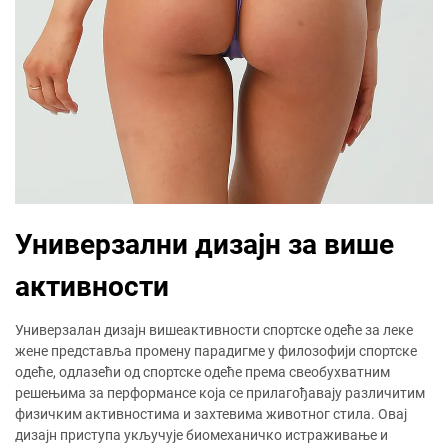
Универзални дизајн за више
активности
Универзалан дизајн вишеактивности спортске одеће за леке
жене представља промену парадигме у филозофији спортске
одеће, одлазећи од спортске одеће према свеобухватним
решењима за перформансе која се прилагођавају различитим
физичким активностима и захтевима животног стила. Овај
дизајн приступа укључује биомеханичко истраживање и