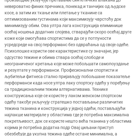
производње укључује претавање синтетичких влакана до
невероватно финих пречника, понекад и танчијих од људске
косе, а затим их ткање или плетање у тканине са
оптимизованим густинама који максимизују чврстоћу док
минимизују обим. Ова ултра лага конструкција елиминише
осећај ношења додатних слојева, стварајући скоро осећај друге
коже који омогућава спортистима да се у потпуности
усредсреде на свој перформанс без одвраћања од своје одеће.
Психолошке користи ове карактеристике су значајне, јер
одсуство тежине и обима ствара осећај слободе и
неограниченог кретања које може побољшати самопоуздање
и резултате у перформанси. Професионални спортисти и
љубитељи фитнеса стално пријављују побољшане показатеље
перформанси када носе ултра лаку спортску одећу у поређењу
са традиционалним тежим алтернативама. Технике
конструисања које се користе у лаком женском спортском
одећу такође укључују стратешко постављање различитих
тежина тканина и конструкција у једној одећи, постављајући
најлакше материјале у областима где је потребна максимална
покретљивост, док се користе нешто већа тканина у областима
којима је потребна додатна подр Овај циљани приступ
обезбеђује да укупна тежина одеће остане минимална, а