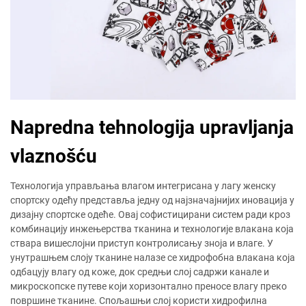
Napredna tehnologija upravljanja
vlaznošću
Технологија управљања влагом интегрисана у лагу женску
спортску одећу представља једну од најзначајнијих иновација у
дизајну спортске одеће. Овај софистицирани систем ради кроз
комбинацију инжењерства тканина и технологије влакана која
ствара вишеслојни приступ контролисању зноја и влаге. У
унутрашњем слоју тканине налазе се хидрофобна влакана која
одбацују влагу од коже, док средњи слој садржи канале и
микроскопске путеве који хоризонтално преносе влагу преко
површине тканине. Спољашњи слој користи хидрофилна