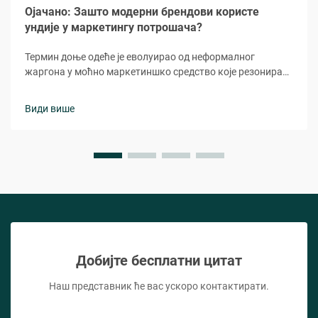
Ојачано: Зашто модерни брендови користе
ундије у маркетингу потрошача?
Термин доње одеће је еволуирао од неформалног
жаргона у моћно маркетиншко средство које резонира
са модерним потрошачима широм различитих
демографских група. Ова играчка али интимна реч
Види више
ухвати суштину удобности, приступачности и личне везе
која...
Добијте бесплатни цитат
Наш представник ће вас ускоро контактирати.