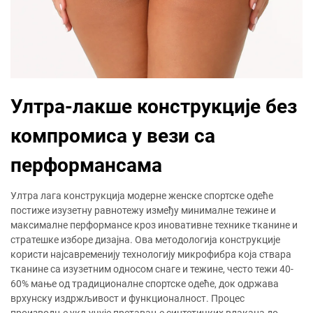
Ултра-лакше конструкције без
компромиса у вези са
перформансама
Ултра лага конструкција модерне женске спортске одеће
постиже изузетну равнотежу између минималне тежине и
максималне перформансе кроз иновативне технике тканине и
стратешке изборе дизајна. Ова методологија конструкције
користи најсавременију технологију микрофибра која ствара
тканине са изузетним односом снаге и тежине, често тежи 40-
60% мање од традиционалне спортске одеће, док одржава
врхунску издржљивост и функционалност. Процес