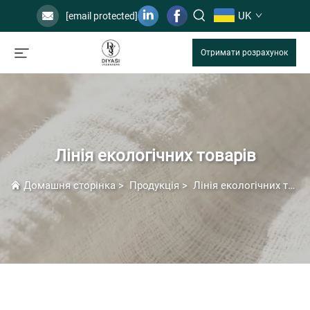
UK
[email protected]
Отримати розрахунок
Лінія екологічних товарів
Домашня сторінка
>
Продукція
>
Лінія екологічних товарів