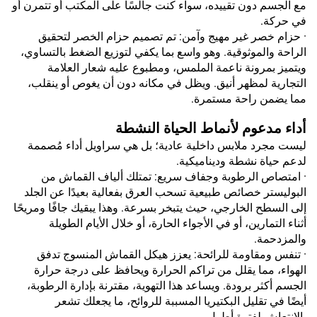
مع الجسم دون تقييده، سواء كنت جالسًا على المكتب أو تتمرن أو
في حركة.
· حزام خصر غير مهيج وآمن: تم تصميم حزام الخصر لتحقيق
الراحة والموثوقية. وهو واسع بما يكفي لتوزيع الضغط بالتساوي،
ويتميز بمرونة ناعمة الملمس، ومطبوع عليه شعار العلامة
التجارية لمظهر أنيق. ويظل في مكانه دون أن يغوص أو ينقلب،
مما يضمن راحة مستمرة.
أداء مدعوم لأنماط الحياة النشطة
ليست مجرد ملابس داخلية عادية؛ بل هي سراويل أداء مُصممة
لدعم حياة نشطة وديناميكية.
· امتصاص الرطوبة وجفاف سريع: تمتلك ألياف القماش من
البوليستر خصائص طبيعية تسحب العرق بفعالية بعيدًا عن الجلد
إلى السطح الخارجي، حيث يتبخر بسرعة. وهذا يبقيك جافًا ومريحًا
أثناء التمارين، أو في الأجواء الحارة، أو خلال الأيام الطويلة
والمزدحمة.
· تنفس ومقاومة للرائحة: يعزز هيكل القماش المنسوج تدفق
الهواء، مما يقلل من تراكم الحرارة ويحافظ على درجة حرارة
الجسم أكثر برودة. ويساعد هذا التهوية، مقترنة بإدارة الرطوبة،
أيضًا في تقليل البكتيريا المسببة للروائح، ما يجعلك تشعر
بالانتعاش لفترة أطول.