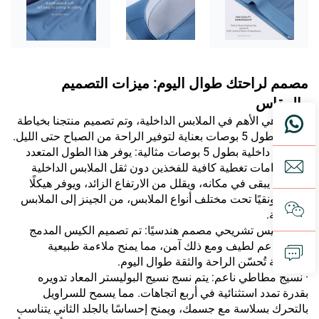
مصمم لراحتك طوال اليوم: ميزات التصميم
والمقاس
الراحة هي الأهم في الملابس الداخلية، وتم تصميم منتجنا بخياطة
داخلية بطول 5 بوصات بعناية لتوفير الراحة من الصباح حتى الليل.
· خياطة داخلية بطول 5 بوصات مثالية: يوفر هذا الطول المتعدد
الاستخدامات تغطية كافية للفخذين دون ثقل الملابس الداخلية
الأطول. يبقى في مكانه، ويقلل من الارتفاع الزائد، ويوفر هيكلًا
عصريًا ونقيًا تحت مختلف أنواع الملابس، من الجينز إلى الملابس
الرياضية.
· دعم كيس تشريحي مصمم هندسيًا: تم تصميم الكيس المدمج
لتوفير دعم لطيف ومع ذلك آمن، مما يمنح ملاءمة طبيعية
ومرتفعة تُحسّن الراحة والثقة طوال اليوم.
· نسيج مطاطي ناعم: يتم نسج نسيج البوليستر المعاد تدويره
بقدرة تمدد استثنائية في أربع اتجاهات. مما يسمح للسراويل
بالتحرك بسلاسة مع جسمك، ويمنح إحساسًا بالجلد الثاني يتناسب