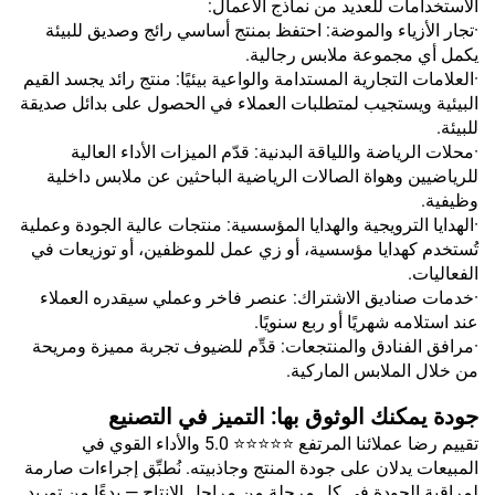
الاستخدامات للعديد من نماذج الأعمال:
·تجار الأزياء والموضة: احتفظ بمنتج أساسي رائج وصديق للبيئة
يكمل أي مجموعة ملابس رجالية.
·العلامات التجارية المستدامة والواعية بيئيًا: منتج رائد يجسد القيم
البيئية ويستجيب لمتطلبات العملاء في الحصول على بدائل صديقة
للبيئة.
·محلات الرياضة واللياقة البدنية: قدّم الميزات الأداء العالية
للرياضيين وهواة الصالات الرياضية الباحثين عن ملابس داخلية
وظيفية.
·الهدايا الترويجية والهدايا المؤسسية: منتجات عالية الجودة وعملية
تُستخدم كهدايا مؤسسية، أو زي عمل للموظفين، أو توزيعات في
الفعاليات.
·خدمات صناديق الاشتراك: عنصر فاخر وعملي سيقدره العملاء
عند استلامه شهريًا أو ربع سنويًا.
·مرافق الفنادق والمنتجعات: قدِّم للضيوف تجربة مميزة ومريحة
من خلال الملابس الماركية.
جودة يمكنك الوثوق بها: التميز في التصنيع
تقييم رضا عملائنا المرتفع ⭐⭐⭐⭐⭐ 5.0 والأداء القوي في
المبيعات يدلان على جودة المنتج وجاذبيته. نُطبِّق إجراءات صارمة
لمراقبة الجودة في كل مرحلة من مراحل الإنتاج — بدءًا من توريد