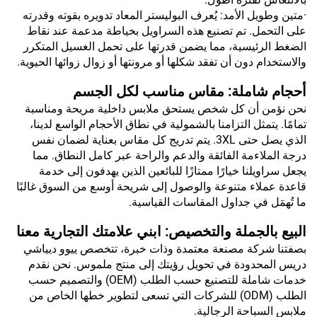
·متين وطويل الأمد: يُعرف البوليستر المعاد تدويره بقوته وقدرته
على التحمل. تم تصنيع هذه السراويل بخياطة مدعمة عند نقاط
الضغط الرئيسية، مما يضمن قدرتها على تحمل الغسيل المتكرر
والاستخدام دون أن تفقد شكلها أو مرونتها أو زوال زوائها الحيوية.
أحجام شاملة: مقاس مناسب لكل الجسم
نحن نؤمن أن كل شخص يستحق ملابس داخلية مريحة ومناسبة
تمامًا. يتمثل التزامنا بالشمولية في نطاق الأحجام الواسع لدينا،
الذي يصل حتى 3XL. يتم تدريج كل مقاس بعناية لضمان نفس
درجة الملاءمة الفائقة والدعم والراحة عبر كامل النطاق. مما
يجعل سراويلنا خيارًا ممتازًا للبائعين الذين يهدفون إلى خدمة
قاعدة عملاء متنوعة والوصول إلى شريحة أوسع من السوق غالبًا
ما تُهمَل في جداول المقاسات القياسية.
البيع بالجملة والتخصيص: ابني علامتك التجارية معنا
بصفتنا شركة مصنعة معتمدة وذات خبرة، تتخصص ييوو ديياشي
دريس المحدودة في تحويل رؤيتك إلى منتج ملموس. نحن نقدم
خدمات شاملة للتصنيع حسب الطلب (OEM) والتصميم حسب
الطلب (ODM) للشركات التي تسعى لتطوير خطها الخاص من
ملابس السباحة الرجالية.