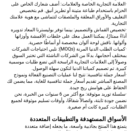
·العلامة التجارية الخاصة والعلامات: أضف شعارك الخاص على
الحزام باستخدام طباعة متينة أو تطريز أنيق. قم بتخصيص
التغليف والأوراق المعلقة والملصقات لتتماشى مع هوية علامتك
التجارية.
·تخصيص القماش والتصميم: بينما توفر بوليسترنا المعاد تدويره
أداءً ممتازًا، يمكننا العمل معك على خلطات الأقمشة وأوزانها
وألوانها. ناقش لوحة ألوان مخصصة أو أنماطًا حصرية.
·كميات الطلب الدنيا المرنة (MOQs): نلبي احتياجات الشركات
بمختلف أحجامها، بدءًا من الشركات الناشئة التي تختبر السوق
وصولاً إلى العلامات التجارية الراسخة التي تضع طلبات موسمية
كبيرة. تم تصميم كمياتنا الدنيا لتكون سهلة الوصول.
·أسعار جملة تنافسية: تتيح لنا عمليات التصنيع الفعالة ونموذج
المصنع المباشر تقديم أسعار جملة تنافسية للغاية، مما يضمن لك
الحفاظ على هوامش ربح جيدة.
·سلسلة توريد موثوقة: مع أكثر من 6 سنوات من الخبرة، نحن
نضمن جودة ثابتة، واتصالاً شفافًا، وأوقات تسليم موثوقة لجميع
الطلبات، كبيرة كانت أم صغيرة.
الأسواق المستهدفة والتطبيقات المتعددة
يتمتع هذا المنتج بجاذبية واسعة، ما يجعله إضافة متعددة