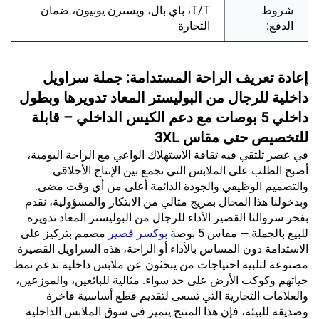
شروط
T/T، باي بال، ويسترن يونيون، ضمان
الدفع:
التجارة
إعادة تعريف الراحة المستدامة: جملة سراويل
داخلية للرجال من البوليستر المعاد تدويرها وبطول
داخلي 5 بوصات مع دعم الكيس الداخلي – قابلة
للتخصيص حتى مقاس 3XL
في عصر تلتقي فيه ثقافة الاستهلاك الواعي مع الراحة اليومية،
أصبح الطلب على الملابس التي تجمع بين الإنتاج الأخلاقي
والتصميم الوظيفي والجودة الدائمة أعلى من أي وقت مضى.
وبدخولنا هذا المجال بمزيج مثالي من الابتكار والمسؤولية، نقدم
بفخر سروالنا القصير الأداء للرجال من البوليستر المعاد تدويره
للبيع بالجملة — مقاس 5 بوصة
بوكسر قصير
مصمم بتركيز على
الاستدامة دون المساس بالأداء أو الراحة، هذه السراويل القصيرة
مصنوعة لتلبية احتياجات من يبحثون عن ملابس داخلية تدعم نمط
حياتهم وكوكب الأرض على حد سواء. مثالية للبائعين، والموزعين،
والعلامات التجارية التي تسعى لتقديم قطع أساسية فاخرة
وصديقة للبيئة، فإن هذا المنتج يتميز في سوق الملابس الداخلية