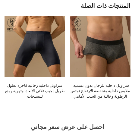
المنتجات ذات الصلة
سراويل داخلية رجالية فاخرة بطول
سروال داخلي رجالي قصير بمقاسات
طويل | جيب ثلاثي الأبعاد، وتهوية ومنع
كبيرة حسب الطلب | سروال داخلي
للتسلخات
قصير من البوليستر المعاد تدويره
وقابل للتنفس
احصل على عرض سعر مجاني