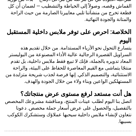
القماش وقصه، وصولاً إلى الخياطة والتشطيب — لضمان أن كل
قطعة تخرج من منشآتنا تلبي معاييرنا الصارمة من حيث الراحة
والمتانة والجودة النهائية.
الخلاصة: احرص على توفر ملابس داخلية المستقبل
اليوم
يتسارع التحول نحو الأزياء المستدامة. من خلال تقديم هذه
السراويل القصيرة الرجالية عالية الأداء المصنوعة من البوليستر
المعاد تدويره بالجملة، فإنك لا تبيع فقط ملابس داخلية، بل تقدم
منتجًا يتماشى مع القيم المعاصرة للحفاظ على البيئة، والراحة
الاستثنائية، والتصميم الذكي. إنها فرصة لجذب شريحة متزايدة من
المستهلكين الواعين وبناء ولاء من خلال الجودة والهدف.
هل أنت مستعد لرفع مستوى عرض منتجاتك؟
اتصل بنا اليوم لطلب عينات المنتج، ومناقشة مشروعك المخصص
بالتفصيل، والحصول على عرض أسعار جملة مخصص. دعونا
نتعاون لإنشاء ملابس داخلية سيحبها عملاؤك وستشكرك الكوكب
بسببها.