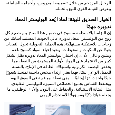
للرجال المزدحم من خلال تصميمه المدروس، وأحجامه الشاملة،
وعرض القيمة القوي للبيع بالجملة.
الخيار الصديق للبيئة: لماذا يُعد البوليستر المعاد
تدويره مهمًا
إن التزامنا بالاستدامة منسوج في صميم هذا المنتج. يتم تصنيع كل
زوج من البوليستر المعاد تدويره عالي الجودة، المستمد أساسًا من
زجاجات بلاستيكية مستهلكة. هذه العملية التحويلية تحول النفايات
بعيدًا عن المكبات والمحيطات، وتعيد إحياء المواد كنسيج ناعم
ومتين وعالي الأداء. إن اختيار البوليستر المعاد تدويره يقلل بشكل
كبير من الاعتماد على المواد الأولية المستمدة من النفط، مما
يخفض البصمة الكربونية واستهلاك الطاقة في الإنتاج. بالنسبة
للعميل الواعي بيئيًا، فهذا يعني ارتداء ملابس داخلية تمنحك شعورًا
جيدًا وتُحدث أثرًا إيجابيًا — وهي نقطة بيع قوية في السوق اليوم.
ويحتفظ القماش بجميع الخصائص المميزة للبوليستر التقليدي،
مثل المتانة الاستثنائية، والحفاظ على اللون، والأداء الوظيفي، ما
يجعله خيارًا ذكيًا ومسؤولًا للاستخدام اليومي.