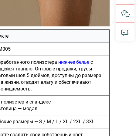
укте
M005
еработанного полиэстера
нижнее белье
с
щейся тканью. Оптовые продажи, трусы
аговый шов 5 дюймов, доступны до размера
а жизни, отводят влагу и обеспечивают
роницаемость.
 полиэстер и спандекс
стовица — модал
кие размеры — S / M / L / XL / 2XL / 3XL
жете создать свой собственный цвет