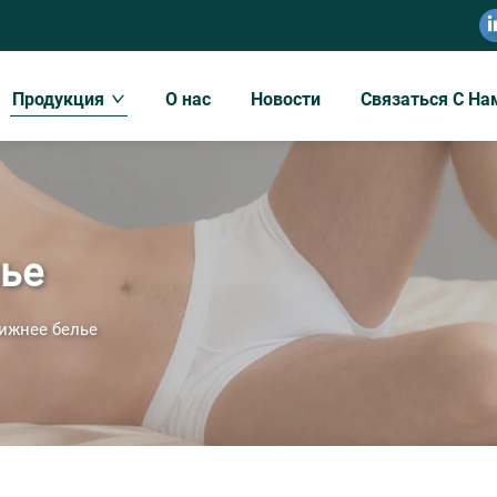
Продукция
О нас
Новости
Связаться С На
ье
ижнее белье