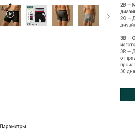
2В — 
дизай
2О — 
дизай
3В — 
изгот
3R — 
отправ
произ
30 дне
Параметры