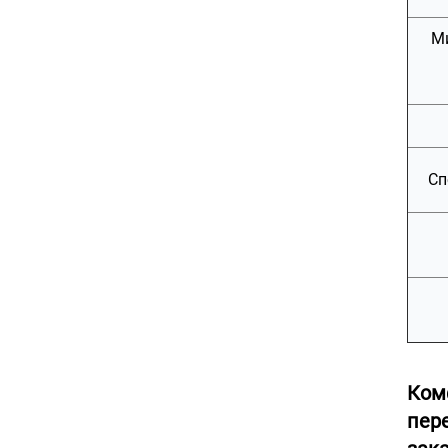
М
Сп
Ком
пер