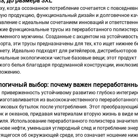
з, до размера 3XL
оху, когда осознанное потребление сочетается с повседне
ную продукцию, функциональный дизайн и долговечное каче
авление с идеальным сочетанием инноваций и ответственн
кие функциональные трусы из переработанного полиэстер
еменного мужчины. Созданные с акцентом на устойчивость
рта, эти трусы предназначены для тех, кто ищет нижнее б
анету. Идеально подходят для ритейлеров, дистрибьюторов
иальные экологически чистые базовые вещи; этот продук
кого белья благодаря продуманной конструкции, инклюзив
ложению.
логичный выбор: почему важен переработанн
 приверженность устойчивому развитию глубоко интегриро
 изготавливается из высококачественного переработанного
тиковых бутылок после употребления. Этот преобразующий
ок и океанов, придавая материалам вторую жизнь в виде м
тиля. Использование переработанного полиэстера значите
нове нефти, уменьшая углеродный след и потребление энер
ящегося об окружающей среде, это означает ношение нижн