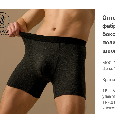
Опт
фаб
бок
пол
шво
MOQ: 
Цена: 
Кратк
1В — М
упако
1R - Д
и изг