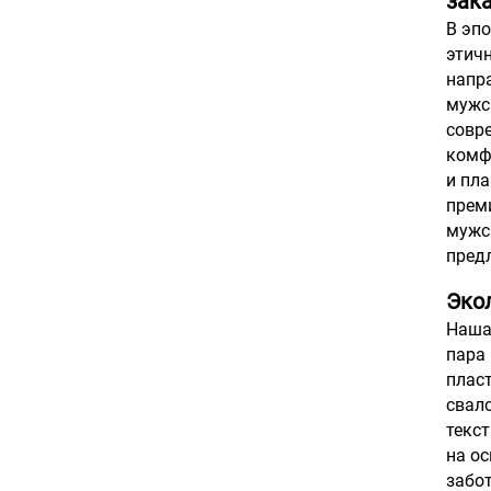
зака
В эп
этич
напр
мужс
совр
комфо
и пл
прем
мужс
пред
Эко
Наша
пара
плас
свал
текс
на ос
забот