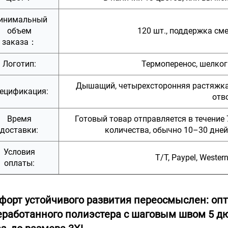
инимальный
объем
120 шт., поддержка см
заказа：
Логотип:
Термоперенос, шелког
Дышащий, четырехсторонняя растяжк
ецификация:
отв
Время
Готовый товар отправляется в течение 
доставки:
количества, обычно 10–30 дней
Условия
T/T, Paypel, Wester
оплаты:
форт устойчивого развития переосмыслен: опт
еработанного полиэстера с шаговым швом 5 д