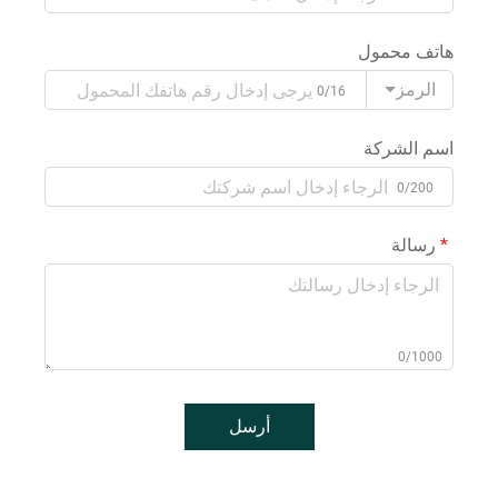
هاتف محمول
الرمز
0/16
اسم الشركة
0/200
رسالة
0/1000
أرسل