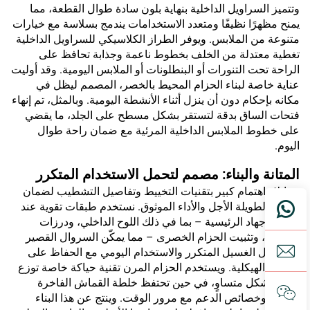
وتتميز السراويل الداخلية بنهاية بلون سادة طوال القطعة، مما
يمنح مظهرًا نظيفًا ومتعدد الاستخدامات يندمج بسلاسة مع خيارات
متنوعة من الملابس. ويوفر الطراز الكلاسيكي للسراويل الداخلية
تغطية معتدلة من الخلف بخطوط ناعمة وجذابة تحافظ على
الراحة تحت التنورات أو البنطلونات أو الملابس اليومية. وقد أوليت
عناية خاصة لبناء الحزام المحيط بالخصر، المصمم ليظل في
مكانه بإحكام دون أن ينزل أثناء الأنشطة اليومية. وبالمثل، تم إنهاء
فتحات الساق بدقة لتستقر بشكل مسطح على الجلد، ما يقضي
على خطوط الملابس الداخلية المرئية مع ضمان راحة طوال
اليوم.
المتانة والبناء: مصمم لتحمل الاستخدام المتكرر
تم إيلاء اهتمام كبير بتقنيات التخييط وتفاصيل التشطيب لضمان
المتانة الطويلة الأجل والأداء الموثوق. نستخدم طبقات تقوية عند
نقاط الإجهاد الرئيسية – بما في ذلك اللوح الداخلي، ودرزات
الجانبين، وتثبيت الحزام الخصرى – مما يمكّن السروال القصير
من تحمل الغسيل المتكرر والاستخدام اليومي مع الحفاظ على
سلامته الهيكلية. ويستخدم الحزام المرن تقنية حياكة خاصة توزع
التوتر بشكل متساوٍ، في حين تحتفظ خلطة القماش الفاخرة
بشكلها وخصائص الدعم مع مرور الوقت. وينتج عن هذا البناء