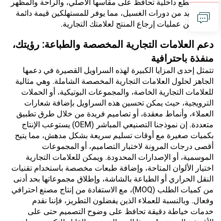
القوي قطع داخلية تحافظ على مقاسها الأصلي، والراحة والمظهر
بعد العديد من دورات الغسيل، مما يوفر للمستهلكين قيمة دائمة
ويقلل من عمليات إرجاع المنتج لعلامتك التجارية.
دعم العلامات التجارية المخصصة والطباعة: رؤيتك،
منفذة باحترافية
تتمثل إحدى المزايا الكبيرة لهذه السراويل القصيرة في دعمها
الجاهز لحلول العلامات التجارية المخصصة الشاملة. وهي مثالية
للعلامات التجارية الخاصة، والمجموعات البوتيكية، أو الحملات
الترويجية، حيث يمكن تحسين هذه السراويل بإضافة شعارات
العملاء، وأنماط معقدة، أو تصاميم فريدة من خلال طرق تطبيق
متعددة. إن نموذجنا التصنيعي المباشر (OEM) يستوعب الإنتاج
بكميات صغيرة مع أوقات تسليم سريعة بشكل مدهش، مما يتيح
أقصى درجات المرونة لاختبار التصاميم، أو المجموعات
الموسمية، أو الإصدارات المحدودة. ويمكن للعلامات التجارية
اختيار الألوان المتاحة، وإضافة طبعات مخصصة باستخدام تقنيات
النقل الحراري أو الطباعة بالشاشة، وإطلاق مجموعاتها بحد أدنى
من كميات الطلب (MOQ)، مع الاستفادة من إنتاج مصنع احترافي
وفعال. وبالنسبة للعملاء الذين يفضلون التطريز، فإننا نقدم
خدمات خياطة دقيقة تحافظ على وضوح التصميم حتى على