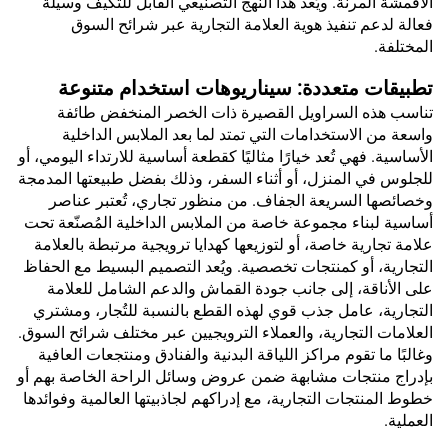
الأقمشة المرنة. ويُعد هذا النهج التصنيعي القابل للتكيف وسيلة
فعالة لدعم تنفيذ هوية العلامة التجارية عبر شرائح السوق
المختلفة.
تطبيقات متعددة: سيناريوهات استخدام متنوعة
تناسب هذه السراويل القصيرة ذات الخصر المنخفض طائفة
واسعة من الاستخدامات التي تمتد لما بعد الملابس الداخلية
الأساسية. فهي تُعد خيارًا مثاليًا كقطعة أساسية للارتداء اليومي، أو
للجلوس في المنزل، أو أثناء السفر، وذلك بفضل طبيعتها المدمجة
وخصائصها السريعة الجفاف. من منظور تجاري، تُعتبر عناصر
أساسية لبناء مجموعة خاصة من الملابس الداخلية المُصنّعة تحت
علامة تجارية خاصة، أو لتوزيعها كهدايا ترويجية مرتبطة بالعلامة
التجارية، أو كمنتجات تخصصية. ويُعد التصميم البسيط مع الحفاظ
على الأناقة، إلى جانب جودة القماش والدعم الشامل للعلامة
التجارية، عامل جذب قوي لهذه القطع بالنسبة للتُجار، ومشتري
العلامات التجارية، والعملاء الترويجيين عبر مختلف شرائح السوق.
وغالبًا ما تقوم مراكز اللياقة البدنية والفنادق ومنتجعات العافية
بإدراج منتجات مشابهة ضمن عروض وسائل الراحة الخاصة بهم أو
خطوط المنتجات التجارية، مع إدراكهم لجاذبيتها العالمية وفوائدها
العملية.