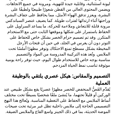
ليونة استثنائية، وقابلية جيدة للتهوية، ومرونة في جميع الاتجاهات.
ويضمن المحتوى العالي من القطن شعورًا طبيعيًا ولطيفًا على
البشرة، ويعزز تدفق الهواء الأمثل، مما يحافظ على جفاف البشرة
وراحتها أثناء ارتدائها لفترات طويلة. كما يضيف عنصر السباندكس
مرونة قابلة للانتعاش وملاءمة للحركة، ما يساعد السراويل على
الحفاظ باستمرار على شكلها وموقعها الثابت حتى مع الاستخدام
المتكرر. وقد تم تصميم حزام الخصر بشكل خاص للحفاظ على
التوتر دون أن يغرس في الجلد، في حين أن فتحات الأرجل
المخيطة بشكل مسطح تمنع الاحتكاك وتوفر مظهرًا أملسًا تحت
الملابس. وتُعد هذه التركيبة المدروسة من المواد والتصميم
مناسبة بوجه خاص للاستخدام طوال اليوم، حيث توفر راحة يومية
موثوقة تناسب نمط الحياة المزدحم.
التصميم والمقاس: هيكل عصري يلتقي بالوظيفة
العملية
يُقدِّم القَصُّ المنخفض للخصر مظهرًا عصريًا يقع بشكل طبيعي عند
الوركين أو قليلاً تحتهما، ما يُنشئ ملفًا شخصيًا بسيطًا تحت مختلف
أنماط الملابس مع الحفاظ على التغطية المناسبة. ويُعالج هذا النهج
التصميمي الحاجة إلى ملابس داخلية تظل غير مرئية تحت صيحات
الموضة الحديثة، بما في ذلك الجينز واسع القاع والملابس الضيقة.