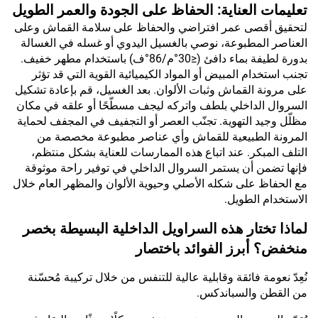
تعليمات العناية: الحفاظ على الجودة والعمر الطويل
لتحقيق أقصى عمر افتراضي والحفاظ على سلامة القماش وعلى
العناصر المطبوعة، نوصي بالغسيل اليدوي أو غسله في الغسالة
بدورة لطيفة بماء دافئ (≤30°م/86°ف) باستخدام مطهر خفيف.
تجنب استخدام المبيض أو المواد الكيميائية القوية التي قد تؤثر
على مرونة القماش وثبات الألوان. بعد الغسيل، قم بإعادة تشكيل
السروال الداخلي بلطف واتركه ليجف مسطّحًا أو علقه في مكان
مظلّل وجيد التهوية. تجنّب العصر أو التجفيف في المجفف لحماية
المرونة الطبيعية للقماش وأي عناصر مطبوعة مخصصة من
التلف المبكر. عند اتباع هذه الممارسات للعناية بشكل منتظم،
فإنها تضمن أن يستمر السروال الداخلي في توفير راحة موثوقة
مع الحفاظ على شكله الأصلي وحيوية الألوان والمظهر العام خلال
الاستخدام الطويل.
لماذا تختار هذه السراويل الداخلية البسيطة بخصر
منخفض؟ أبرز الفوائد باختصار
نُعِدّ نعومة فائقة وقابلية عالية للتنفس من خلال تركيبة مُحسّنة
من القطن والسباندكس.