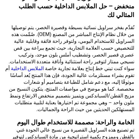
منخفض – حل الملابس الداخلية حسب الطلب
المثالي لك
نُقدِّم بفخر سراويل نسائية بسيطة وقصيرة الخصر، يتم توصيلها
من خلال نظام الإنتاج المباشر من المصنع (OEM). صُمِّمت هذه
السراويل للاستخدام اليومي، ولتوفر راحة فائقة وقابلية عالية
للتخصيص حسب العلامة التجارية، حيث تجمع ببراعة بين قص
عصري قصير الخصر، وتشطيب أملس بلون موحد، وتركيب
نسيجي ممتاز لتوفير راحة استثنائية وأناقة متعددة الاستخدامات.
سواء كنت تبني خط إنتاج بعلامة تجارية خاصة
الملابس الداخلية
أم
تقوم بشراء مستلزمات عالية الجودة، فإن هذا المنتج يُعد أساسًا
موثوقًا إليه، مع دعم شامل للطباعة بتصاميم أو شعارات
مخصصة. كما هو موضح في مواصفات المنتج، يتكون النسيج من
مزيج القطن/السباندكس ويتميز بتصميم منخفض الارتفاع ونمط
ملون واحد – وهي مجموعة تم اختيارها بعناية لتلبية متطلبات
المستهلكين الحديثين من حيث الراحة والجماليات.
الخامة والراحة: مصممة للاستخدام طوال اليوم
تم تصنيع هذه السراويل القصيرة من نسيج عالي الجودة غني
بالقطن وممزوج بكمية استراتيجية من مادة السباندكس لتوفير