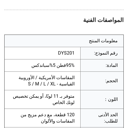
المواصفات الفنية
معلومات المنتج
رقم النموذج:
DYS201
المادة:
95%قطن 5%سباندكس
المقاسات الأمريكية / الأوروبية
الحجم:
القياسية - S / M / L / XL
متوفر بـ 11 لونًا، أو يمكن تخصيص
اللون：
لونك الخاص
الحد الأدنى
120 قطعة، مع دعم مزيج من
للطلب:
المقاسات والألوان