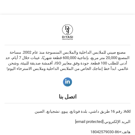
مصنع صيني للملابس الداخلية والملابس المنسوجة منذ عام 2002. مساحة
المصنع 20,000 متر مربع، بإنتاجية 600,000 قطعة شهريًا، عينات خلال 7 أيام، حد
أدنى للطلب 100 قطعة. جودة وفق معايير ISO، أقمشة صديقة للبيئة، وشحن
عالمي. ابدأ خط إنتاجك الخاص من الملابس الداخلية وملابس الاسترخاء اليوم!
اتصل بنا
Add: رقم 16 طريق داشي، بلدة فوتانغ، ييوو، تشجيانغ، الصين
البريد الإلكتروني:
[email protected]
هاتف:
+86-18042579030