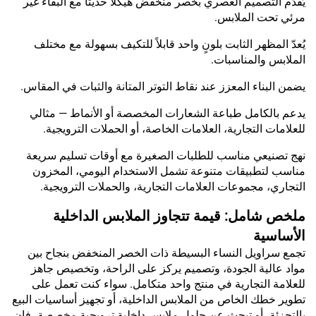
يُقدّم التصميم العصري بخصر منخفض هيكلًا حديثًا مع البقاء غير
مرئي تحت الملابس.
يُعدّ المظهر الثابت بلونٍ واحد قابلاً للتكيف بسهولة مع مختلف
الملابس والمناسبات.
يضمن البناء المعزز عند نقاط التوتر المتانة والثبات في المقاس.
يدعم بالكامل طباعة الشعارات المخصصة أو الأنماط — مثالي
للعلامات التجارية، العلامات الخاصة، أو الحملات الترويجية.
نهج تصنيعي مناسب للطلبات الصغيرة مع أوقات تسليم سريعة
مناسب لتطبيقات متنوعة تشمل الاستخدام اليومي، المخزون
التجاري، مجموعات العلامات التجارية، والحملات الترويجية.
ملخص شامل: قيمة تتجاوز الملابس الداخلية
الأساسية
تجمع سراويل النساء البسيطة ذات الخصر المنخفض بنجاح بين
مواد عالية الجودة، وتصميم يركز على الراحة، وتخصيص جاهز
للعلامة التجارية في منتج واحد متكامل. سواء كنت تعمل على
تطوير خطك الخاص من الملابس الداخلية، أو تجهيز أساسيات البيع
بالتجزئة، أو تبحث عن حلول ملابس داخلية ترويجية مخصصة، فإن