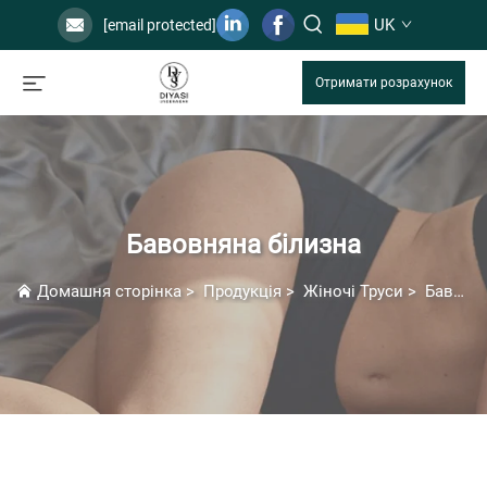
UK
[email protected]
Отримати розрахунок
Бавовняна білизна
Домашня сторінка
>
Продукція
>
Жіночі Труси
>
Бавовняна білизна