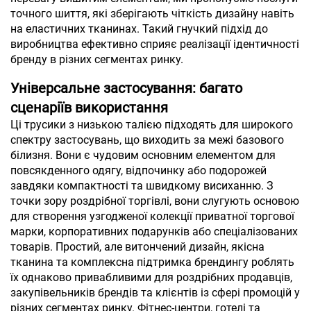
точного шиття, які зберігають чіткість дизайну навіть
на еластичних тканинах. Такий гнучкий підхід до
виробництва ефективно сприяє реалізації ідентичності
бренду в різних сегментах ринку.
Універсальне застосування: багато
сценаріїв використання
Ці трусики з низькою талією підходять для широкого
спектру застосувань, що виходить за межі базового
білизня. Вони є чудовим основним елементом для
повсякденного одягу, відпочинку або подорожей
завдяки компактності та швидкому висиханню. З
точки зору роздрібної торгівлі, вони слугують основою
для створення узгодженої колекції приватної торгової
марки, корпоративних подарунків або спеціалізованих
товарів. Простий, але витончений дизайн, якісна
тканина та комплексна підтримка брендингу роблять
їх однаково привабливими для роздрібних продавців,
закупівельників брендів та клієнтів із сфері промоцій у
різних сегментах ринку. Фітнес-центри, готелі та