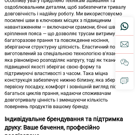
Особливу увагу приділено технікам зшивання та
оздоблювальним деталям, щоб забезпечити тривалу
довговічність і надійну роботу. Ми використовуємо
посилені шви в ключових місцях з підвищеним
навантаженням — включаючи cрамони, бічні шви та
кріплення пояса — що дозволяє трусам витримувати
багаторазове прання та повсякденне носіння,
зберігаючи структурну цілісність. Еластичний пояс
виготовлений за спеціальною технологією в'язання,
яка рівномірно розподіляє напругу, тоді як тканина
підвищеної якості зберігає свою форму та
підтримуючі властивості з часом. Така міцна
конструкція забезпечує нижню білизну, яка зберігає
первісну посадку, комфорт і зовнішній вигляд після
багатьох циклів прання, надаючи споживачам
довготривалу цінність і зменшуючи кількість
повернень продуктів вашому бренду.
Індивідуальне брендування та підтримка
друку: Ваше бачення, професійно