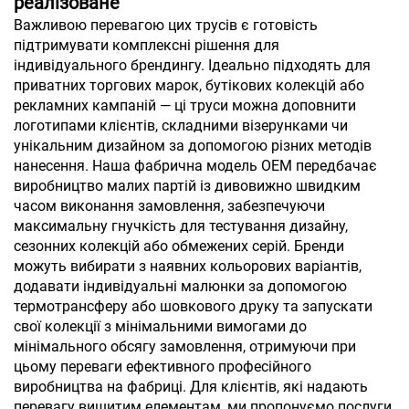
реалізоване
Важливою перевагою цих трусів є готовість
підтримувати комплексні рішення для
індивідуального брендингу. Ідеально підходять для
приватних торгових марок, бутікових колекцій або
рекламних кампаній — ці труси можна доповнити
логотипами клієнтів, складними візерунками чи
унікальним дизайном за допомогою різних методів
нанесення. Наша фабрична модель OEM передбачає
виробництво малих партій із дивовижно швидким
часом виконання замовлення, забезпечуючи
максимальну гнучкість для тестування дизайну,
сезонних колекцій або обмежених серій. Бренди
можуть вибирати з наявних кольорових варіантів,
додавати індивідуальні малюнки за допомогою
термотрансферу або шовкового друку та запускати
свої колекції з мінімальними вимогами до
мінімального обсягу замовлення, отримуючи при
цьому переваги ефективного професійного
виробництва на фабриці. Для клієнтів, які надають
перевагу вишитим елементам, ми пропонуємо послуги