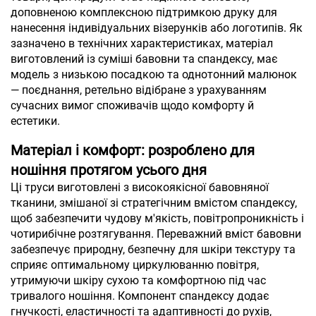
доповненою комплексною підтримкою друку для
нанесення індивідуальних візерунків або логотипів. Як
зазначено в технічних характеристиках, матеріал
виготовлений із суміші бавовни та спандексу, має
модель з низькою посадкою та однотонний малюнок
— поєднання, ретельно відібране з урахуванням
сучасних вимог споживачів щодо комфорту й
естетики.
Матеріал і комфорт: розроблено для
ношіння протягом усього дня
Ці труси виготовлені з високоякісної бавовняної
тканини, змішаної зі стратегічним вмістом спандексу,
щоб забезпечити чудову м'якість, повітропроникність і
чотирибічне розтягування. Переважний вміст бавовни
забезпечує природну, безпечну для шкіри текстуру та
сприяє оптимальному циркулюванню повітря,
утримуючи шкіру сухою та комфортною під час
тривалого ношіння. Компонент спандексу додає
гнучкості, еластичності та адаптивності до рухів,