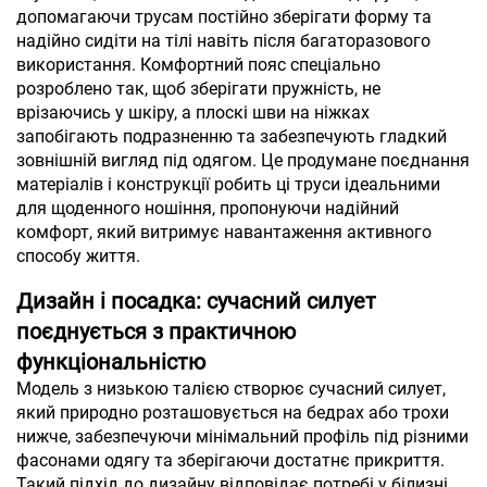
допомагаючи трусам постійно зберігати форму та
надійно сидіти на тілі навіть після багаторазового
використання. Комфортний пояс спеціально
розроблено так, щоб зберігати пружність, не
врізаючись у шкіру, а плоскі шви на ніжках
запобігають подразненню та забезпечують гладкий
зовнішній вигляд під одягом. Це продумане поєднання
матеріалів і конструкції робить ці труси ідеальними
для щоденного ношіння, пропонуючи надійний
комфорт, який витримує навантаження активного
способу життя.
Дизайн і посадка: сучасний силует
поєднується з практичною
функціональністю
Модель з низькою талією створює сучасний силует,
який природно розташовується на бедрах або трохи
нижче, забезпечуючи мінімальний профіль під різними
фасонами одягу та зберігаючи достатнє прикриття.
Такий підхід до дизайну відповідає потребі у білизні,