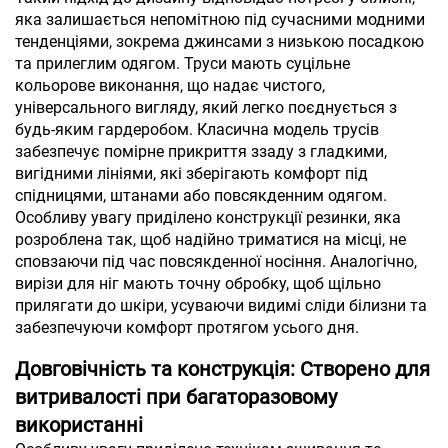
яка залишається непомітною під сучасними модними
тенденціями, зокрема джинсами з низькою посадкою
та прилеглим одягом. Труси мають суцільне
кольорове виконання, що надає чистого,
універсального вигляду, який легко поєднується з
будь-яким гардеробом. Класична модель трусів
забезпечує помірне прикриття ззаду з гладкими,
вигідними лініями, які зберігають комфорт під
спідницями, штанами або повсякденним одягом.
Особливу увагу приділено конструкції резинки, яка
розроблена так, щоб надійно триматися на місці, не
сповзаючи під час повсякденної носіння. Аналогічно,
вирізи для ніг мають точну обробку, щоб щільно
прилягати до шкіри, усуваючи видимі сліди білизни та
забезпечуючи комфорт протягом усього дня.
Довговічність та конструкція: Створено для
витривалості при багаторазовому
використанні