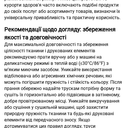
курорти здоров'я часто включають подібні продукти
до своїх послуг або асортименту товарів, визнаючи їх
універсальну привабливість та практичну корисність.
Рекомендації щодо догляду: збереження
якості та довговічності
Для максимальної довговічності та збереження
цілісності тканини і друкованих елементів
рекомендуємо прати вручну або у машині на
деликатному режимі в теплій воді (≤30°C/86°F) з
м’яким миючим засобом. Уникайте використання
відбілювача або агресивних хімічних речовин, які
можуть погіршити пружність і стійкість кольору. Після
прання обережно надайте трускам потрібну форму та
сушіть їх горизонтально або підвісивши в затіненому,
добре провітрюваному місці. Уникайте викручування
або сушіння у сушильній машині, щоб захистити
природну пружність тканини та будь-які друковані
елементи від передчасного зносу. Якщо
дотримуватися цих правил догляду, труси