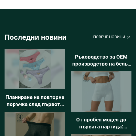
Последни новини
ПОВЕЧЕ НОВИНИ
Ръководство за OEM
производство на бельо
от памук за
стартиращи компании,
специализирани в
ежедневни основни
Планиране на повторна
продукти
поръчка след първото
производство с нисък
минимален обем на
От пробен модел до
поръчка
първата партида:
Ръководство за