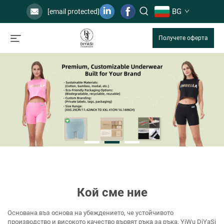
BG
[email protected]
Получете оферта
Кой сме ние
Основана въз основа на убеждението, че устойчивото
производство и високото качество вървят ръка за ръка, YiWu DiYaSi