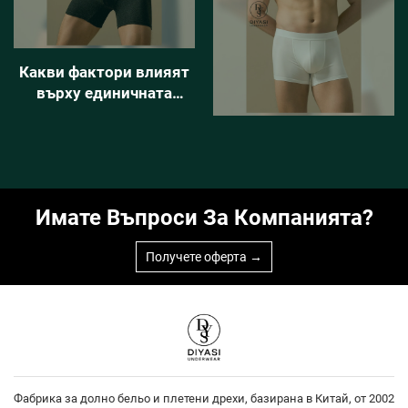
стартъпи в областта на
бельото
Какви фактори влияят
върху единичната
себестойност при
производството на
персонализирано
бельо?
Имате Въпроси За Компанията?
Получете оферта →
Фабрика за долно бельо и плетени дрехи, базирана в Китай, от 2002