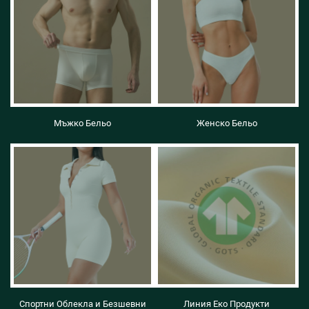
Мъжко Бельо
Женско Бельо
Спортни Облекла и Безшевни
Линия Еко Продукти