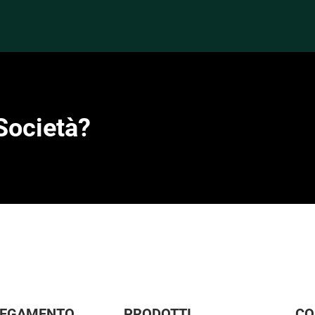
intima?
Società?
LEGAMENTO
PRODOTTI
CO