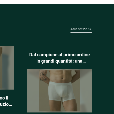
Altre notizie
Dal campione al primo ordine
in grandi quantità: una
roadmap per i marchi startup di
biancheria intima
no il
duzione
cheria