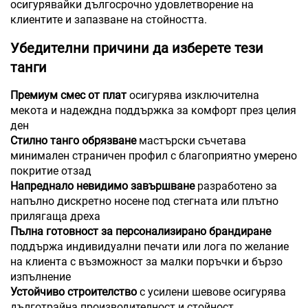
осигурявайки дългосрочно удовлетворение на
клиентите и запазване на стойността.
Убедителни причини да изберете тези
танги
Премиум смес от плат
осигурява изключителна
мекота и надеждна поддържка за комфорт през целия
ден
Стилно танго обрязване
мастърски съчетава
минимален страничен профил с благоприятно умерено
покритие отзад
Напреднало невидимо завършване
разработено за
напълно дискретно носене под стегната или плътно
прилягаща дреха
Пълна готовност за персонализирано брандиране
поддържа индивидуални печати или лога по желание
на клиента с възможност за малки поръчки и бързо
изпълнение
Устойчиво строителство
с усилени шевове осигурява
дълготрайна производителност и стойност