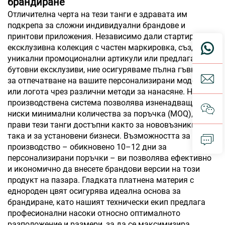
брандиране
Отличителна черта на тези танги е здравата им
подкрепа за сложни индивидуални брандове и
принтови приложения. Независимо дали стартирате
ексклузивна колекция с частен маркировка, създавате
уникални промоционални артикули или предлагате
бутовни ексклузиви, ние осигуряваме пълна гъвкавост
за отпечатване на вашите персонализирани модели
или логота чрез различни методи за нанасяне. Нашата
производствена система позволява изненадващо
ниски минимални количества за поръчка (MOQ), което
прави тези танги достъпни както за нововъзникващи,
така и за установени бизнеси. Възможността за бързо
производство – обикновено 10–12 дни за
персонализирани поръчки – ви позволява ефективно
и икономично да внесете брандови версии на този
продукт на пазара. Гладката платнена материя с
еднороден цвят осигурява идеална основа за
брандиране, като нашият технически екип предлага
професионални насоки относно оптималното
разположение и размери, за да се максимизира