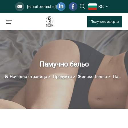
BG
[email protected]
Получете оферта
Памучно бельо
Начална страница
>
Продукти
>
Женско Бельо
>
Памучно бельо