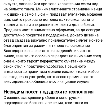
силуета, запазвайки при това характерния секси вид
на бельото танга. Минималистичните странични ивици
– с ширина само 1,5 см – придават елегантен, модерен
вид, който прекрасно допълва както ежедневните
тоалети, така и специални комплекти долно бельо.
Предната част е внимателно оформена, за да осигури
достатъчно покритие и поддържане, докато дизайна
отзад създава визуално привлекателен силует, който е
благоприятен за различни типове телосложение.
Благодарение на елегантния си дизайн и чистите
линии, тези танги особено се радват на внимание сред
онези, които търсят перфектното съчетание между
секси стил и практично удобство. Прецизното
инженерство прави тези модели изключителен избор
за ежедневна употреба, като лесно преминават от
всекидневното обличане към специални случаи.
Невидим носен под дрехите технология
С изящно завършени ръбове и конструкция,
подходяща за безшевни решения, тези танги са