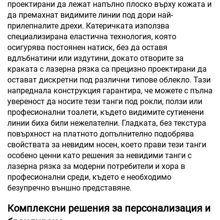
проектирани да лежат напълно плоско върху кожата и
да премахнат видимите линии под дори най-
прилепналите дрехи. Катеричката използва
специализирана еластична технология, която
осигурява постоянен натиск, без да оставя
вдлъбнатини или издутини, докато отворите за
краката с лазерна рязка са прецизно проектирани да
остават дискретни под различни типове облекло. Тази
напреднала конструкция гарантира, че можете с пълна
увереност да носите тези танги под рокли, ползи или
професионални тоалети, където видимите сутиенени
линии биха били нежелателни. Гладката, без текстура
повърхност на платното допълнително подобрява
свойствата за невидим носен, което прави тези танги
особено ценни като решения за невидими танги с
лазерна рязка за модерни потребители и хора в
професионални среди, където е необходимо
безупречно външно представяне.
Комплексни решения за персонализация и