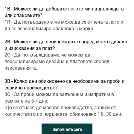
1В - Можете ли да добавите логото ми на долнищата
или опаковките?
1R - Да, потвърдено е, че може да се отпечата лого и
да се персонализира опаковка с марка.
2В - Можете ли да произвеждате според моето дизайн
и изисквания за плат?
2О - Да, потвърждаваме, че можем да
персонализираме дизайна и платовете според
изискванията.
3В - Колко дни обикновено са необходими за проби и
серийно производство?
3О - За проби можем да завършим и изпратим в
рамките на 5-7 дни;
Що се отнася до масово производство, зависи от
количеството по поръчката, обикновено 15–30 дни.
Започнете сега