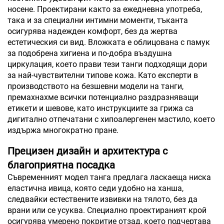
носене. Проектирани както за ежедневна употреба,
така и за специални интимни моменти, тъканта
осигурява надежден комфорт, без да жертва
естетическия си вид. Вложката е облицована с памук
за подобрена хигиена и по-добра въздушна
циркулация, което прави тези танги подходящи дори
за най-чувствителни типове кожа. Като експерти в
производството на безшевни модели на танги,
премахнахме всички потенциално раздразняващи
етикети и шевове, като инструкциите за грижа са
дигитално отпечатани с хипоалергенен мастило, което
издържа многократно пране.
Прецизен дизайн и архитектура с
благоприятна посадка
Съвременният модел танга предлага ласкаеща ниска
еластична ивица, която седи удобно на ханша,
следвайки естествените извивки на тялото, без да
врани или се усуква. Специално проектираният крой
осигурява умерено покритие отзад, което подчертава