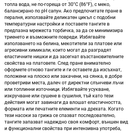
топла вода, не по-гореща от 30°C (86°F), с меко,
балансирано по pH сапун. Ако предпочитате пране в
пералня, използвайте деликатен цикъл с подобни
температурни настройки и поставете тангите в
предпазна мрежеста торбичка, за да се минимизира
триенето и възможните повреди. Избягвайте
използването на белина, мекотители за платове или
агресивни химикали, които могат да разградят
еластичните нишки и да засегнат възстановителните
свойства на платовете. След пране внимателно
оформете отново тангите и ги оставете да изсъхнат,
положени на плоско или закачени, на сянка, в добре
проветриви места, далеч от директни слънчеви лъчи
или топлинни източници. Избягвайте усукване,
изкручване или сушене в сушилня, тъй като тези
действия могат завинаги да влошат еластичността,
формата или печатните елементи на дрехата. Когато
тези насоки за грижа се спазват последователно,
тангите запазват надеждно своя комфорт, външен вид
и функционални свойства при интензивна употреба,