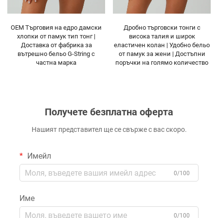
Дробно търговски тонги с
Дамско хлъзгаво бельо от
висока талия и широк
памук с средна талия на убий
еластичен колан | Удобно бельо
сток | OEM собствен етикет G
от памук за жени | Достъпни
String фабрика в наличност
поръчки на голямо количество
Получете безплатна оферта
Нашият представител ще се свърже с вас скоро.
Имейл
0/100
Име
0/100