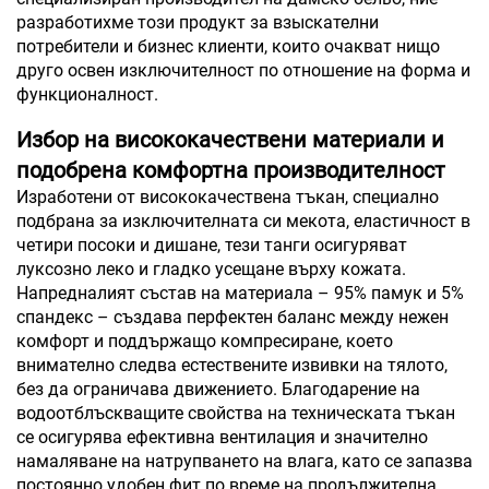
разработихме този продукт за взыскателни
потребители и бизнес клиенти, които очакват нищо
друго освен изключителност по отношение на форма и
функционалност.
Избор на висококачествени материали и
подобрена комфортна производителност
Изработени от висококачествена тъкан, специално
подбрана за изключителната си мекота, еластичност в
четири посоки и дишане, тези танги осигуряват
луксозно леко и гладко усещане върху кожата.
Напредналият състав на материала – 95% памук и 5%
спандекс – създава перфектен баланс между нежен
комфорт и поддържащо компресиране, което
внимателно следва естествените извивки на тялото,
без да ограничава движението. Благодарение на
водоотблъскващите свойства на техническата тъкан
се осигурява ефективна вентилация и значително
намаляване на натрупването на влага, като се запазва
постоянно удобен фит по време на продължителна