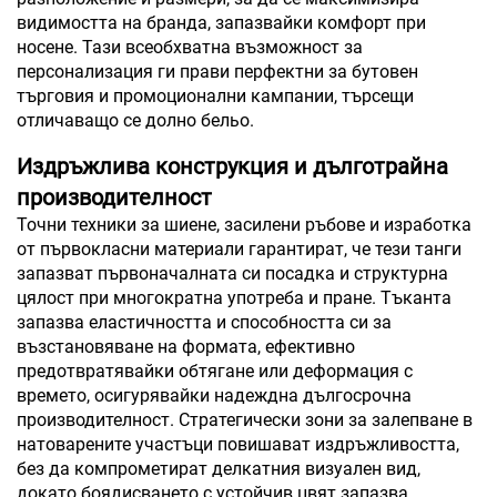
видимостта на бранда, запазвайки комфорт при
носене. Тази всеобхватна възможност за
персонализация ги прави перфектни за бутовен
търговия и промоционални кампании, търсещи
отличаващо се долно бельо.
Издръжлива конструкция и дълготрайна
производителност
Точни техники за шиене, засилени ръбове и изработка
от първокласни материали гарантират, че тези танги
запазват първоначалната си посадка и структурна
цялост при многократна употреба и пране. Тъканта
запазва еластичността и способността си за
възстановяване на формата, ефективно
предотвратявайки обтягане или деформация с
времето, осигурявайки надеждна дългосрочна
производителност. Стратегически зони за залепване в
натоварените участъци повишават издръжливостта,
без да компрометират делкатния визуален вид,
докато боядисването с устойчив цвят запазва