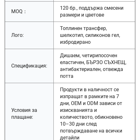
120 бр., поддържа смесени
MOQ：
размери и цветове
Топлинен трансфер,
Лого:
шелкотип, силиконов гел,
избродирано
Дишаем, четирипосочен
еластичен, БЪРЗО СЪХНЕЩ,
Спецификация:
антибактериален, отвежда
потта
Продукти в наличност се
изпращат в рамките на 7
дни, OEM и ODM зависи от
Условия за
изискванията и
плащане:
количеството, обикновено
10–30 дни след
потвърждаване на всички
детайли