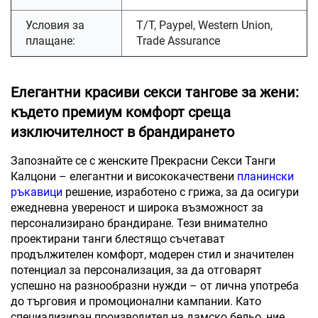
Условия за
T/T, Paypel, Western Union,
плащане:
Trade Assurance
Елегантни красиви секси тангове за жени:
където премиум комфорт среща
изключителност в брандирането
Запознайте се с женските Прекрасни Секси Танги
Калцони – елегантни и висококачествени
планински
ръкавици
решение, изработено с грижа, за да осигури
ежедневна увереност и широка възможност за
персонализирано брандиране. Тези внимателно
проектирани танги блестящо съчетават
продължителен комфорт, модерен стил и значителен
потенциал за персонализация, за да отговарят
успешно на разнообразни нужди – от лична употреба
до търговия и промоционални кампании. Като
специализиран производител на дамско бельо, ние