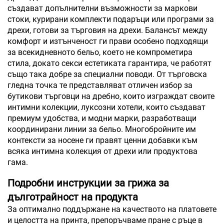
създават допълнителни възможности за маркови
стоки, курирани комплекти подаръци или програми за
дрехи, готови за търговия на дрехи. Балансът между
комфорт и изтънченост ги прави особено подходящи
за всекидневното бельо, което не компрометира
стила, докато секси естетиката гарантира, че работят
също така добре за специални поводи. От търговска
гледна точка те представляват отличен избор за
бутикови търговци на дребно, които изграждат своите
интимни колекции, луксозни хотели, които създават
премиум удобства, и модни марки, разработващи
координирани линии за бельо. Многобройните им
контексти за носене ги правят ценни добавки към
всяка интимна колекция от дрехи или продуктова
гама.
Подробни инструкции за грижа за
дълготрайност на продукта
За оптимално поддържане на качеството на платовете
и целостта на принта, препоръчваме пране с ръце в