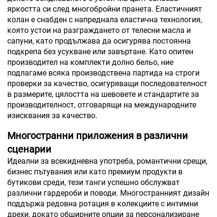
яркостта си след многобройни пранета. Еластичният
колан е снабден с напреднала еластична технология,
която устои на разграждането от телесни масла и
сапуни, като продължава да осигурява постоянна
подкрепа без усукване или завъртане. Като опитен
производител на комплекти долно бельо, ние
подлагаме всяка производствена партида на строги
проверки за качество, осигуряващи последователност
в размерите, цялостта на шевовете и стандартите за
производителност, отговарящи на международните
изисквания за качество.
Многостранни приложения в различни
сценарии
Идеални за всекидневна употреба, романтични срещи,
бизнес пътувания или като премиум продукти в
бутикови среди, тези танги успешно обслужват
различни гардероби и поводи. Многостранният дизайн
поддържа редовна ротация в колекциите с интимни
дрехи, докато обширните опции за персонализиране