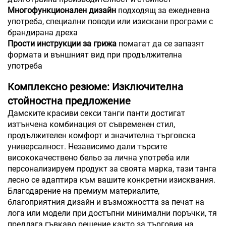
Многофункционален дизайн
подходящ за ежедневна
употреба, специални поводи или изискани програми с
брандирана дреха
Прости инструкции за грижа
помагат да се запазят
формата и външният вид при продължителна
употреба
Комплексно резюме: Изключителна
стойностна предложение
Дамските красиви секси танги панти достигат
изтънчена комбинация от съвременен стил,
продължителен комфорт и значителна търговска
универсалност. Независимо дали търсите
висококачествено бельо за лична употреба или
персонализируем продукт за своята марка, тази танга
лесно се адаптира към вашите конкретни изисквания.
Благодарение на премиум материалите,
благоприятния дизайн и възможността за печат на
лога или модели при достъпни минимални поръчки, тя
предлага гъвкаво решение както за търговия на