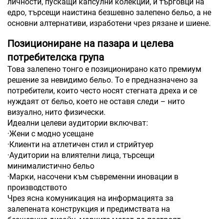
личности, пускащи капсулни колекции, и търговци на
едро, търсещи наистина безшевно залепено бельо, а не
основни алтернативи, изработени чрез рязане и шиене.
Позициониране на пазара и целева
потребителска група
Това залепено тонго е позиционирано като премиум
решение за невидимо бельо. То е предназначено за
потребители, които често носят стегната дреха и се
нуждаят от бельо, което не оставя следи – нито
визуално, нито физически.
Идеални целеви аудитории включват:
·Жени с модно усещане
·Клиенти на атлетичен стил и стрийтуер
·Аудитории на влиятелни лица, търсещи
минималистично бельо
·Марки, насочени към съвременни иновации в
производството
Чрез ясна комуникация на информацията за
залепената конструкция и предимствата на