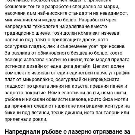
безшевни тонги е разработен специално за марки,
насочени към най-високите стандарти на невидимост,
минимализъм и модерно бельо. Разработен чрез
напреднала технология на залепване вместо
традиционно шиене, този долен комплект изчезва
напълно под плътно прилягащите дрехи, като
осигурява гладък, лек и съвременен усет при носене.
За разлика от обикновеното безшевно бельо, което
все още използва частично шиене, този модел прилага
истински дизайн от една цяла детайл. Целият долен
комплект е изрязан от един-единствен парче ултрафин
плат от микровлакно, осигурявайки непрекъсната
гладкост по цялата линия на кръста, предния панел и
задното покритие. Няма еластични ленти, няма шити
ръбове и никакви обемисти шевове, които биха могли
да причинят следи от налягане или видими контури на
бикини под легинси, тесни джинси, йога панталони или
прилепнали рокли.
Напреднали ръбове с лазерно отрязване за