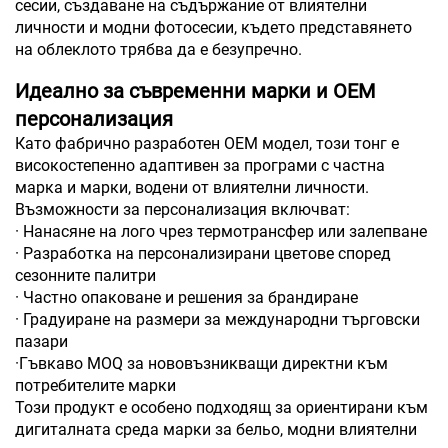
сесии, създаване на съдържание от влиятелни
личности и модни фотосесии, където представянето
на облеклото трябва да е безупречно.
Идеално за съвременни марки и OEM
персонализация
Като фабрично разработен OEM модел, този тонг е
високостепенно адаптивен за програми с частна
марка и марки, водени от влиятелни личности.
Възможности за персонализация включват:
· Нанасяне на лого чрез термотрансфер или залепване
· Разработка на персонализирани цветове според
сезонните палитри
· Частно опаковане и решения за брандиране
· Градуиране на размери за международни търговски
пазари
·Гъвкаво MOQ за нововъзникващи директни към
потребителите марки
Този продукт е особено подходящ за ориентирани към
дигиталната среда марки за бельо, модни влиятелни