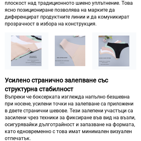
плоскост над традиционното шиено уплътнение. Това
ясно позициониране позволява на марките да
диференцират продуктните линии и да комуникират
прозрачност в избора на конструкция.
Усилено странично залепване със
структурна стабилност
Въпреки че боксерката изглежда напълно безшевна
при носене, усилени точки на залепване са приложени
в двете странични шевове. Тези залепени участъци са
засилени чрез техники за фиксиране във вид на възли,
осигурявайки дълготрайност и запазване на формата,
като едновременно с това имат минимален визуален
отпечатък.