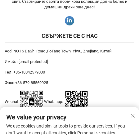
свят. Стартирайте своята поръчкова колекция долно бельо и
домашни дрехи още днес!
СВЪРЖЕТЕ СЕ С НАС
Add: NO.16 DaShi Road ,FoTang Town ,Yiwu, Zhejiang, Китай
Имейл:
[email protected]
Тел.:
+86-18042579030
Факс:
+86-579-85569925
Wechat:
Whatsapp:
We value your privacy
We use cookies and similar tools to provide our services. If you
Авторско право © 2026 YiWu DiYaSi Dress CO., LTD Всички права
don't want to accept all cookies, click Personalize cookies.
запазени. —
Политика за поверителност