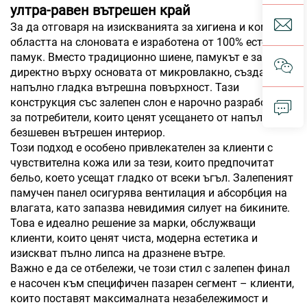
ултра-равен вътрешен край
За да отговаря на изискванията за хигиена и комфорт,
областта на слоновата е изработена от 100% естествен
памук. Вместо традиционно шиене, памукът е залепен
директно върху основата от микровлакно, създавайки
напълно гладка вътрешна повърхност. Тази
конструкция със залепен слон е нарочно разработена
за потребители, които ценят усещането от напълно
безшевен вътрешен интериор.
Този подход е особено привлекателен за клиенти с
чувствителна кожа или за тези, които предпочитат
бельо, което усещат гладко от всеки ъгъл. Залепеният
памучен панел осигурява вентилация и абсорбция на
влагата, като запазва невидимия силует на бикините.
Това е идеално решение за марки, обслужващи
клиенти, които ценят чиста, модерна естетика и
изискват пълно липса на дразнене вътре.
Важно е да се отбележи, че този стил с залепен финал
е насочен към специфичен пазарен сегмент – клиенти,
които поставят максималната незабележимост и