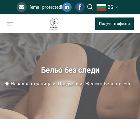
BG
[email protected]
Получете оферта
Бельо без следи
Начална страница
>
Продукти
>
Женско Бельо
>
Бельо без следи