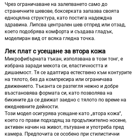
Чрез ограничаване на залепването само до
страничните шевове, боксерката запазва своята
едноцялна структура, като постига надеждна
здравина. Липсва централен шев отпред или отзад,
което подобрява комфорта и създава гладък,
моделиран вид от всяка гледна точка.
Лек плат с усещане за втора кожа
Микрофибърната тъкан, използвана в този тонг, е
избрана заради мекота си, еластичността и
дишаемост. Тя се адаптира естествено към контурите
на тялото, без да компресира или ограничава
движението. Тъканта се разтегля нежно и добре
възстановява формата си, като позволява на
бикините да се движат заедно с тялото по време на
ежедневните дейности.
Този модел осигурява усещане като „втора кожа“,
което го прави подходящ за продължително носене,
активен начин на живот, пътуване и употреба пред
камера. Предпочита се особено при стилистични