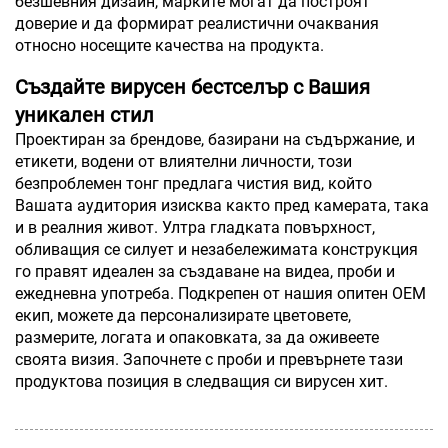
безшевния дизайн, марките могат да построят
доверие и да формират реалистични очаквания
относно носещите качества на продукта.
Създайте вирусен бестселър с Вашия
уникален стил
Проектиран за брендове, базирани на съдържание, и
етикети, водени от влиятелни личности, този
безпроблемен тонг предлага чистия вид, който
Вашата аудитория изисква както пред камерата, така
и в реалния живот. Ултра гладката повърхност,
обливащия се силует и незабележимата конструкция
го правят идеален за създаване на видеа, проби и
ежедневна употреба. Подкрепен от нашия опитен OEM
екип, можете да персонализирате цветовете,
размерите, логата и опаковката, за да оживеете
своята визия. Започнете с проби и превърнете тази
продуктова позиция в следващия си вирусен хит.