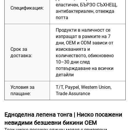
еластичен, БЪРЗО СЪХНЕЩ,
Спецификация:
антибактериален, отвежда
потта
Продукти в наличност се
изпращат в рамките на 7
дни, OEM и ODM зависи от
Срок за
изискванията и
доставка:
количеството, обикновено
10–30 дни след
потвърждаване на всички
детайли
Условия за
T/T, Paypel, Western Union,
плащане:
Trade Assurance
Едноделна лепена тонга | Ниско посажени
невидими безшевни бикини OEM
Този ниско посажен единен модел с прилепени