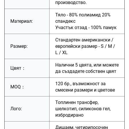
производство.
Тяло - 80% полиамид 20%
Материал:
спандекс
Участък отзад - 100% памук
Стандартен американски /
Размер:
европейски размер - S / M /
L / XL
Налични 5 цвята, или можете
Цвят：
да създадете собствен цвят
120 бр., възможност за
MOQ：
смесени размери и цветове
Топлинен трансфер,
Лого:
шелкотип, силиконов гел,
избродирано
Дишаем, четирипосочен