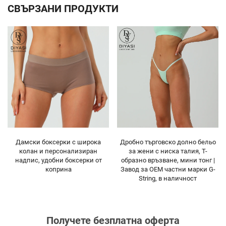
СВЪРЗАНИ ПРОДУКТИ
Дамски боксерки с широка
Дробно търговско долно бельо
колан и персонализиран
за жени с ниска талия, Т-
надпис, удобни боксерки от
образно връзване, мини тонг |
коприна
Завод за OEM частни марки G-
String, в наличност
Получете безплатна оферта