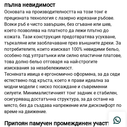
пълна невидимост
Основата на производителността на този тонг е
прецизната технология с лазерно изрязани ръбове.
Всеки ръб е чисто завършен, без сгъване или шев,
което позволява на платното да лежи плътно до
кожата. Тази конструкция предотвратява усукване,
търкаляне или заоблачаване през външните дрехи. За
потребителите, които изискват 100% невидими бельо,
особено под ултратънки или силно еластични платове,
това долно бельо отговаря на най-строгите
изисквания за незабележимост.
Теснената ивица е ергономично оформена, за да седи
естествено под кръста, което я прави идеална за
модни модели с ниско посаждане и съвременни
силуети. Минималистичният тонг задник е стабилен,
осигуряващ достатъчна структура, за да остане на
място, без да създава напрежение или дискомфорт по
време на движение.
Припоян памучен промеждинен участък за