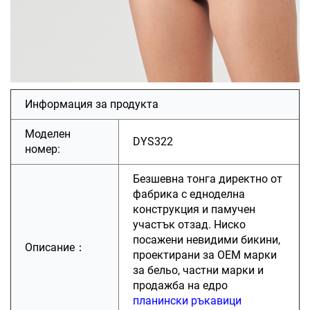
Информация за продукта
Моделен
DYS322
номер:
Безшевна тонга директно от
фабрика с едноделна
конструкция и памучен
участък отзад. Ниско
посажени невидими бикини,
Описание：
проектирани за OEM марки
за бельо, частни марки и
продажба на едро
планински ръкавици