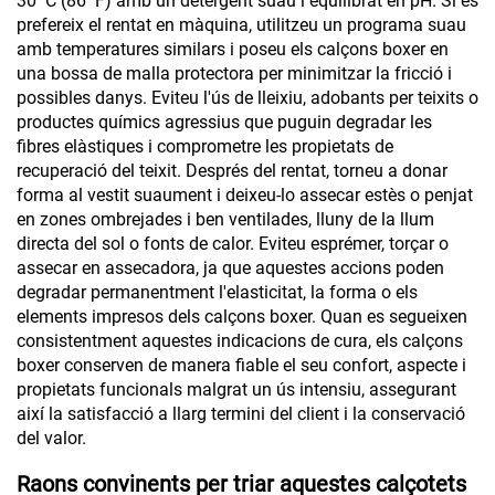
30 °C (86 °F) amb un detergent suau i equilibrat en pH. Si es
prefereix el rentat en màquina, utilitzeu un programa suau
amb temperatures similars i poseu els calçons boxer en
una bossa de malla protectora per minimitzar la fricció i
possibles danys. Eviteu l'ús de lleixiu, adobants per teixits o
productes químics agressius que puguin degradar les
fibres elàstiques i comprometre les propietats de
recuperació del teixit. Després del rentat, torneu a donar
forma al vestit suaument i deixeu-lo assecar estès o penjat
en zones ombrejades i ben ventilades, lluny de la llum
directa del sol o fonts de calor. Eviteu esprémer, torçar o
assecar en assecadora, ja que aquestes accions poden
degradar permanentment l'elasticitat, la forma o els
elements impresos dels calçons boxer. Quan es segueixen
consistentment aquestes indicacions de cura, els calçons
boxer conserven de manera fiable el seu confort, aspecte i
propietats funcionals malgrat un ús intensiu, assegurant
així la satisfacció a llarg termini del client i la conservació
del valor.
Raons convinents per triar aquestes calçotets