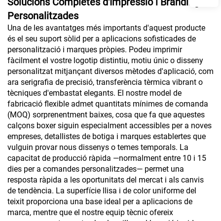
Solucions Completes d'Impressió i Branding
Personalitzades
Una de les avantatges més importants d'aquest producte
és el seu suport sòlid per a aplicacions sofisticades de
personalització i marques pròpies. Podeu imprimir
fàcilment el vostre logotip distintiu, motiu únic o disseny
personalitzat mitjançant diversos mètodes d'aplicació, com
ara serigrafia de precisió, transferència tèrmica vibrant o
tècniques d'embastat elegants. El nostre model de
fabricació flexible admet quantitats mínimes de comanda
(MOQ) sorprenentment baixes, cosa que fa que aquestes
calçons boxer siguin especialment accessibles per a noves
empreses, detallistes de botiga i marques establertes que
vulguin provar nous dissenys o temes temporals. La
capacitat de producció ràpida —normalment entre 10 i 15
dies per a comandes personalitzades— permet una
resposta ràpida a les oportunitats del mercat i als canvis
de tendència. La superfície llisa i de color uniforme del
teixit proporciona una base ideal per a aplicacions de
marca, mentre que el nostre equip tècnic ofereix