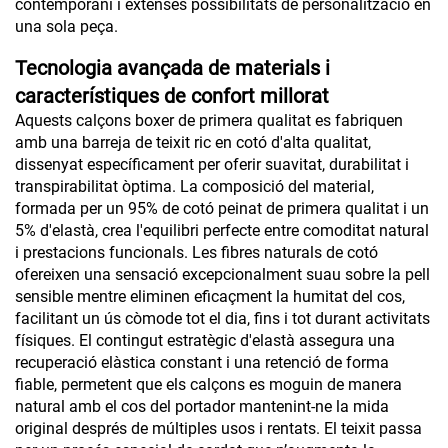
contemporani i extenses possibilitats de personalització en
una sola peça.
Tecnologia avançada de materials i
característiques de confort millorat
Aquests calçons boxer de primera qualitat es fabriquen
amb una barreja de teixit ric en cotó d'alta qualitat,
dissenyat específicament per oferir suavitat, durabilitat i
transpirabilitat òptima. La composició del material,
formada per un 95% de cotó peinat de primera qualitat i un
5% d'elastà, crea l'equilibri perfecte entre comoditat natural
i prestacions funcionals. Les fibres naturals de cotó
ofereixen una sensació excepcionalment suau sobre la pell
sensible mentre eliminen eficaçment la humitat del cos,
facilitant un ús còmode tot el dia, fins i tot durant activitats
físiques. El contingut estratègic d'elastà assegura una
recuperació elàstica constant i una retenció de forma
fiable, permetent que els calçons es moguin de manera
natural amb el cos del portador mantenint-ne la mida
original després de múltiples usos i rentats. El teixit passa