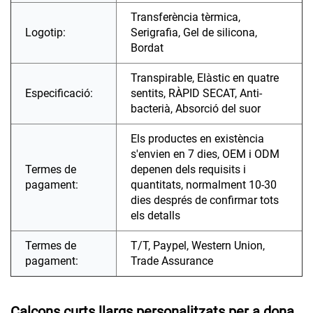
Transferència tèrmica,
Logotip:
Serigrafia, Gel de silicona,
Bordat
Transpirable, Elàstic en quatre
Especificació:
sentits, RÀPID SECAT, Anti-
bacterià, Absorció del suor
Els productes en existència
s'envien en 7 dies, OEM i ODM
Termes de
depenen dels requisits i
pagament:
quantitats, normalment 10-30
dies després de confirmar tots
els detalls
Termes de
T/T, Paypel, Western Union,
pagament:
Trade Assurance
Calçons curts llargs personalitzats per a dona