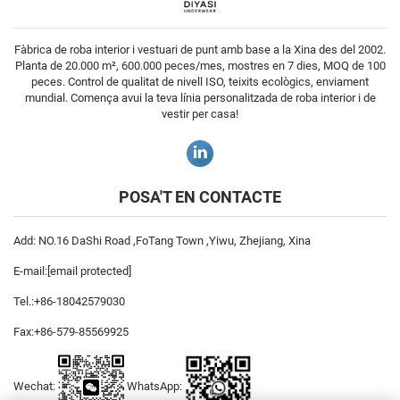
Fàbrica de roba interior i vestuari de punt amb base a la Xina des del 2002.
Planta de 20.000 m², 600.000 peces/mes, mostres en 7 dies, MOQ de 100
peces. Control de qualitat de nivell ISO, teixits ecològics, enviament
mundial. Comença avui la teva línia personalitzada de roba interior i de
vestir per casa!
POSA'T EN CONTACTE
Add: NO.16 DaShi Road ,FoTang Town ,Yiwu, Zhejiang, Xina
E-mail:
[email protected]
Tel.:
+86-18042579030
Fax:
+86-579-85569925
Wechat:
WhatsApp: