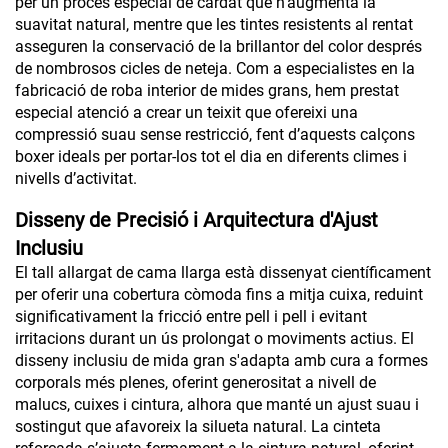
per un procés especial de cardat que n’augmenta la
suavitat natural, mentre que les tintes resistents al rentat
asseguren la conservació de la brillantor del color després
de nombrosos cicles de neteja. Com a especialistes en la
fabricació de roba interior de mides grans, hem prestat
especial atenció a crear un teixit que ofereixi una
compressió suau sense restricció, fent d’aquests calçons
boxer ideals per portar-los tot el dia en diferents climes i
nivells d’activitat.
Disseny de Precisió i Arquitectura d'Ajust
Inclusiu
El tall allargat de cama llarga està dissenyat científicament
per oferir una cobertura còmoda fins a mitja cuixa, reduint
significativament la fricció entre pell i pell i evitant
irritacions durant un ús prolongat o moviments actius. El
disseny inclusiu de mida gran s'adapta amb cura a formes
corporals més plenes, oferint generositat a nivell de
malucs, cuixes i cintura, alhora que manté un ajust suau i
sostingut que afavoreix la silueta natural. La cinteta