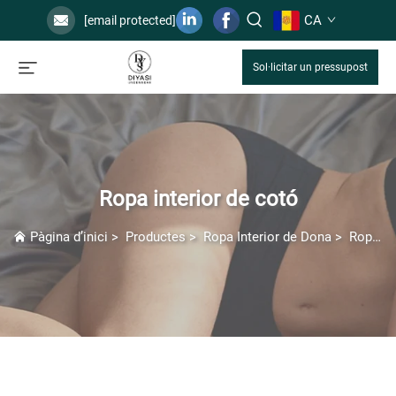
CA
[email protected]
Sol·licitar un pressupost
Ropa interior de cotó
Pàgina d’inici
>
Productes
>
Ropa Interior de Dona
>
Ropa interior de cotó