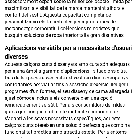
assessorament expert sobre la millor col·locació i mida per
maximitzar la visibilitat de la marca mantenint alhora el
confort del vestit. Aquesta capacitat completa de
personalització els fa perfectes per a programes de
merxandatge corporatiu i col·leccions minoristes que
busquin solucions de roba interior talla gran distintives.
Aplicacions versàtils per a necessitats d'usuari
diverses
Aquests calçons curts dissenyats amb cura són adequats
per a una àmplia gamma d'aplicacions i situacions d'ús.
Des de les peces essencials del vestuari diari i companys
confortables per viatjar fins a sessions d'exercici lleuger i
programes d'uniformes, el seu disseny de cama allargada i
ajust còmode inclusiu els converteix en una opció
remarcablement versàtil. Per als consumidors de mides
grans que busquen roba interior fiable i còmoda que
s'adapti a les seves necessitats específiques, aquests
calçons curts ofereixen una solució perfecta que combina
funcionalitat pràctica amb atractiu estètic. Per a entorns