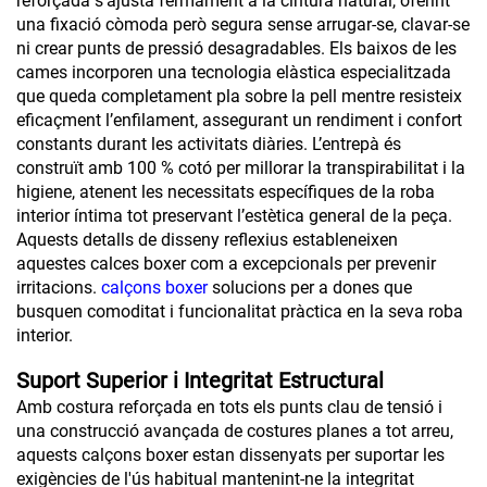
reforçada s’ajusta fermament a la cintura natural, oferint
una fixació còmoda però segura sense arrugar-se, clavar-se
ni crear punts de pressió desagradables. Els baixos de les
cames incorporen una tecnologia elàstica especialitzada
que queda completament pla sobre la pell mentre resisteix
eficaçment l’enfilament, assegurant un rendiment i confort
constants durant les activitats diàries. L’entrepà és
construït amb 100 % cotó per millorar la transpirabilitat i la
higiene, atenent les necessitats específiques de la roba
interior íntima tot preservant l’estètica general de la peça.
Aquests detalls de disseny reflexius estableneixen
aquestes calces boxer com a excepcionals per prevenir
irritacions.
calçons boxer
solucions per a dones que
busquen comoditat i funcionalitat pràctica en la seva roba
interior.
Suport Superior i Integritat Estructural
Amb costura reforçada en tots els punts clau de tensió i
una construcció avançada de costures planes a tot arreu,
aquests calçons boxer estan dissenyats per suportar les
exigències de l'ús habitual mantenint-ne la integritat