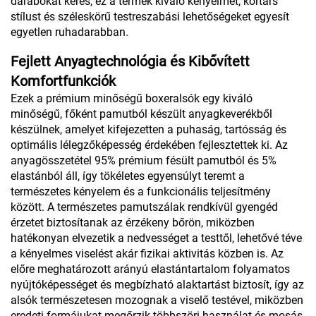
darabokat keres, ez a termék kiváló kényelmet, kortárs
stílust és széleskörű testreszabási lehetőségeket egyesít
egyetlen ruhadarabban.
Fejlett Anyagtechnológia és Kibővített
Komfortfunkciók
Ezek a prémium minőségű boxeralsók egy kiváló
minőségű, főként pamutból készült anyagkeverékből
készülnek, amelyet kifejezetten a puhaság, tartósság és
optimális lélegzőképesség érdekében fejlesztettek ki. Az
anyagösszetétel 95% prémium fésült pamutból és 5%
elastánból áll, így tökéletes egyensúlyt teremt a
természetes kényelem és a funkcionális teljesítmény
között. A természetes pamutszálak rendkívül gyengéd
érzetet biztosítanak az érzékeny bőrön, miközben
hatékonyan elvezetik a nedvességet a testtől, lehetővé téve
a kényelmes viselést akár fizikai aktivitás közben is. Az
előre meghatározott arányú elastántartalom folyamatos
nyújtóképességet és megbízható alaktartást biztosít, így az
alsók természetesen mozognak a viselő testével, miközben
eredeti formájukat megőrzik többszöri használat és mosás