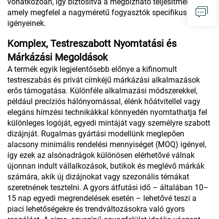
vonatkozóan, így biztosítva a megbízható teljesítményt,
amely megfelel a nagyméretű fogyasztók specifikus
igényeinek.
Komplex, Testreszabott Nyomtatási és
Márkázási Megoldások
A termék egyik legjelentősebb előnye a kifinomult
testreszabás és privát címkéjű márkázási alkalmazások
erős támogatása. Különféle alkalmazási módszerekkel,
például precíziós hálónyomással, élénk hőátvitellel vagy
elegáns hímzési technikákkal könnyedén nyomtathatja fel
különleges logóját, egyedi mintáját vagy személyre szabott
dizájnját. Rugalmas gyártási modellünk meglepően
alacsony minimális rendelési mennyiséget (MOQ) igényel,
így ezek az alsónadrágok különösen elérhetővé válnak
újonnan indult vállalkozások, butikok és meglévő márkák
számára, akik új dizájnokat vagy szezonális témákat
szeretnének tesztelni. A gyors átfutási idő – általában 10–
15 nap egyedi megrendelések esetén – lehetővé teszi a
piaci lehetőségekre és trendváltozásokra való gyors