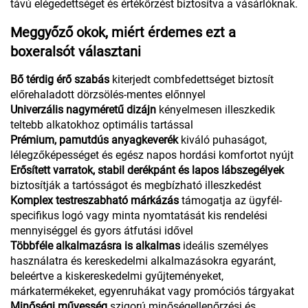
távú elégedettséget és értékőrzést biztosítva a vásárlóknak.
Meggyőző okok, miért érdemes ezt a
boxeralsót választani
Bő térdig érő szabás
kiterjedt combfedettséget biztosít
előrehaladott dörzsölés-mentes előnnyel
Univerzális nagyméretű dizájn
kényelmesen illeszkedik
teltebb alkatokhoz optimális tartással
Prémium, pamutdús anyagkeverék
kiváló puhaságot,
lélegzőképességet és egész napos hordási komfortot nyújt
Erősített varratok, stabil derékpánt és lapos lábszegélyek
biztosítják a tartósságot és megbízható illeszkedést
Komplex testreszabható márkázás
támogatja az ügyfél-
specifikus logó vagy minta nyomtatását kis rendelési
mennyiséggel és gyors átfutási idővel
Többféle alkalmazásra is alkalmas
ideális személyes
használatra és kereskedelmi alkalmazásokra egyaránt,
beleértve a kiskereskedelmi gyűjteményeket,
márkatermékeket, egyenruhákat vagy promóciós tárgyakat
Minőségi művesség
szigorú minőségellenőrzési és