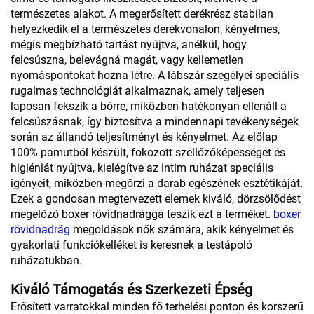
természetes alakot. A megerősített derékrész stabilan
helyezkedik el a természetes derékvonalon, kényelmes,
mégis megbízható tartást nyújtva, anélkül, hogy
felcsúszna, belevágná magát, vagy kellemetlen
nyomáspontokat hozna létre. A lábszár szegélyei speciális
rugalmas technológiát alkalmaznak, amely teljesen
laposan fekszik a bőrre, miközben hatékonyan ellenáll a
felcsúszásnak, így biztosítva a mindennapi tevékenységek
során az állandó teljesítményt és kényelmet. Az előlap
100% pamutból készült, fokozott szellőzőképességet és
higiéniát nyújtva, kielégítve az intim ruházat speciális
igényeit, miközben megőrzi a darab egészének esztétikáját.
Ezek a gondosan megtervezett elemek kiváló, dörzsölődést
megelőző boxer rövidnadrággá teszik ezt a terméket.
boxer
rövidnadrág
megoldások nők számára, akik kényelmet és
gyakorlati funkciókelléket is keresnek a testápoló
ruházatukban.
Kiváló Támogatás és Szerkezeti Épség
Erősített varratokkal minden fő terhelési ponton és korszerű