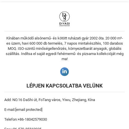
Kínában működő alsónemű- és kötött ruházati gyár 2002 óta. 20 000 m²-
es üzem, havi 600 000 db termelés, 7 napos mintakészítés, 100 darabos
MOQ. ISO-szintű minőségellenőrzés, környezetbarát anyagok, globális
szállítás. Indítsa el saját egyedi fehérnemű- és pizsama kollekcióját még
ma!
LÉPJEN KAPCSOLATBA VELÜNK
Add: NO.16 DaShi út, FoTang város, Yiwu, Zhejiang, Kína
E-mail:
[email protected]
Telefon:
+86-18042579030