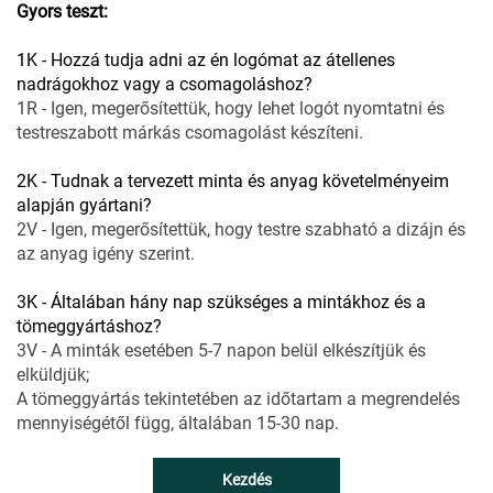
Gyors teszt:
1K - Hozzá tudja adni az én logómat az átellenes
nadrágokhoz vagy a csomagoláshoz?
1R - Igen, megerősítettük, hogy lehet logót nyomtatni és
testreszabott márkás csomagolást készíteni.
2K - Tudnak a tervezett minta és anyag követelményeim
alapján gyártani?
2V - Igen, megerősítettük, hogy testre szabható a dizájn és
az anyag igény szerint.
3K - Általában hány nap szükséges a mintákhoz és a
tömeggyártáshoz?
3V - A minták esetében 5-7 napon belül elkészítjük és
elküldjük;
A tömeggyártás tekintetében az időtartam a megrendelés
mennyiségétől függ, általában 15-30 nap.
Kezdés