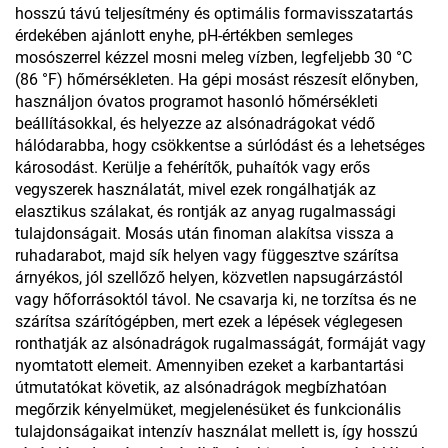
hosszú távú teljesítmény és optimális formavisszatartás
érdekében ajánlott enyhe, pH-értékben semleges
mosószerrel kézzel mosni meleg vízben, legfeljebb 30 °C
(86 °F) hőmérsékleten. Ha gépi mosást részesít előnyben,
használjon óvatos programot hasonló hőmérsékleti
beállításokkal, és helyezze az alsónadrágokat védő
hálódarabba, hogy csökkentse a súrlódást és a lehetséges
károsodást. Kerülje a fehérítők, puhaítók vagy erős
vegyszerek használatát, mivel ezek rongálhatják az
elasztikus szálakat, és rontják az anyag rugalmassági
tulajdonságait. Mosás után finoman alakítsa vissza a
ruhadarabot, majd sík helyen vagy függesztve szárítsa
árnyékos, jól szellőző helyen, közvetlen napsugárzástól
vagy hőforrásoktól távol. Ne csavarja ki, ne torzítsa és ne
szárítsa szárítógépben, mert ezek a lépések véglegesen
ronthatják az alsónadrágok rugalmasságát, formáját vagy
nyomtatott elemeit. Amennyiben ezeket a karbantartási
útmutatókat követik, az alsónadrágok megbízhatóan
megőrzik kényelmüket, megjelenésüket és funkcionális
tulajdonságaikat intenzív használat mellett is, így hosszú