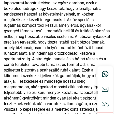
laposvarrat-konstrukcióval az egész darabon, ezek a
boxeralsónadrágok úgy készültek, hogy ellenálljanak a
rendszeres használat követelményeinek, miközben
megőrzik szerkezeti integritásukat. Az öv speciális
rugalmas kompozitból készül, amely erős, ugyanakkor
gyengéd támaszt nyújt, maradék nélkül és irritáció okozása
nélkül, még hosszabb viselés esetén is. A lábszárnyílásokat
precízen tervezték, hogy tiszta, stabil szélt biztosítsanak,
amely biztonságosan a helyén marad különböző típusú
ruházat alatt, a mindennapi öltözködéstől kezdve a
sportruházatig. A stratégiai panelelés a hátsó részen és a
comb területén további támaszt és formát ad, sima
sziluettet biztosítva testhezálló ruhák alatt. Ezek a
kifinomult szerkezeti jellemzők garantálják, hogy a termék
alakja, illeszkedése és minősége hosszú ideig
megmaradjon, akár gyakori mosási ciklusok vagy igénybe
teljesítőbb viselési körülmények között is. Tapasztalt
alsónemű-gyártóként minden gyártási tételt szigorú
teszteknek vetünk alá a varratok szilárdságára, a szövet
visszaálló képességére és a méretek konzisztenciájára