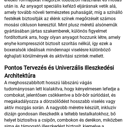
után is. Az anyagot speciális keféző eljárásnak vetik alá,
amely tovább növeli természetes puhaságát, míg a színálló
festékek biztosítják az élénk színek megőrzését számos
mosási cikluson keresztül. Mint plusz méretű alsóneműk
gyártásában jártas szakemberek, különös figyelmet
fordítottunk arra, hogy olyan anyagot hozzunk létre, amely
enyhe kompressziót biztosít szorítás nélkül, így ezek a
boxeralsók ideálisak mindennapi viselésre különböző
éghajlati körülmények és aktivitási szintek mellett.
Pontos Tervezés és Univerzális Illeszkedési
Architektúra
A meghosszabbított hosszú lábszárú vágás
tudományosan lett kialakítva, hogy kényelmesen lefedje a
combokat, jelentősen csökkentve a bőr-bőr súrlódást, és
megakadályozza a dörzsölődést hosszabb viselés vagy
aktív mozgás során. A nagyobb méretre készült, inkluzív
dizájn gondosan illeszkedik a teltebb testalkatokhoz, bő
helyet biztosítva a csípőn, combokon és derékon, miközben
sima és támogató illeszkedést biztosít, kiemelve a