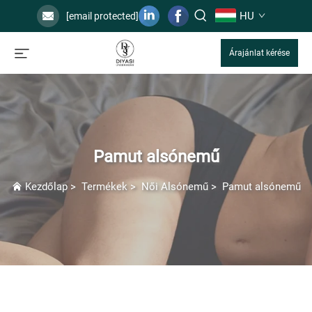
HU
[email protected]
Árajánlat kérése
Pamut alsónemű
Kezdőlap
>
Termékek
>
Női Alsónemű
>
Pamut alsónemű