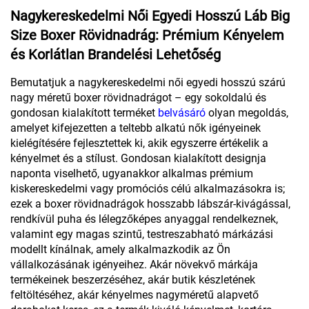
Nagykereskedelmi Női Egyedi Hosszú Láb Big
Size Boxer Rövidnadrág: Prémium Kényelem
és Korlátlan Brandelési Lehetőség
Bemutatjuk a nagykereskedelmi női egyedi hosszú szárú
nagy méretű boxer rövidnadrágot – egy sokoldalú és
gondosan kialakított terméket
belvásáró
olyan megoldás,
amelyet kifejezetten a teltebb alkatú nők igényeinek
kielégítésére fejlesztettek ki, akik egyszerre értékelik a
kényelmet és a stílust. Gondosan kialakított designja
naponta viselhető, ugyanakkor alkalmas prémium
kiskereskedelmi vagy promóciós célú alkalmazásokra is;
ezek a boxer rövidnadrágok hosszabb lábszár-kivágással,
rendkívül puha és lélegzőképes anyaggal rendelkeznek,
valamint egy magas szintű, testreszabható márkázási
modellt kínálnak, amely alkalmazkodik az Ön
vállalkozásának igényeihez. Akár növekvő márkája
termékeinek beszerzéséhez, akár butik készletének
feltöltéséhez, akár kényelmes nagyméretű alapvető