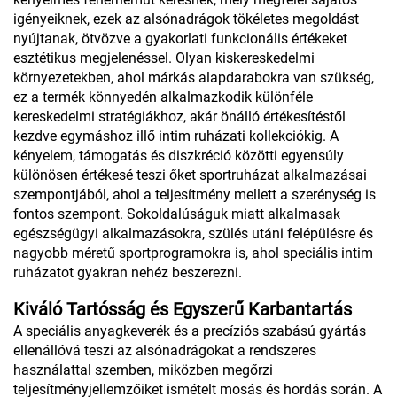
igényeiknek, ezek az alsónadrágok tökéletes megoldást
nyújtanak, ötvözve a gyakorlati funkcionális értékeket
esztétikus megjelenéssel. Olyan kiskereskedelmi
környezetekben, ahol márkás alapdarabokra van szükség,
ez a termék könnyedén alkalmazkodik különféle
kereskedelmi stratégiákhoz, akár önálló értékesítéstől
kezdve egymáshoz illő intim ruházati kollekciókig. A
kényelem, támogatás és diszkréció közötti egyensúly
különösen értékesé teszi őket sportruházat alkalmazásai
szempontjából, ahol a teljesítmény mellett a szerénység is
fontos szempont. Sokoldalúságuk miatt alkalmasak
egészségügyi alkalmazásokra, szülés utáni felépülésre és
nagyobb méretű sportprogramokra is, ahol speciális intim
ruházatot gyakran nehéz beszerezni.
Kiváló Tartósság és Egyszerű Karbantartás
A speciális anyagkeverék és a precíziós szabású gyártás
ellenállóvá teszi az alsónadrágokat a rendszeres
használattal szemben, miközben megőrzi
teljesítményjellemzőiket ismételt mosás és hordás során. A