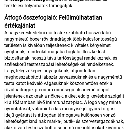
tesztelési folyamatok támogatják
Átfogó összefoglaló: Felülmúlhatatlan
értékajánlat
A nagykereskedelmi női testre szabható hosszú lábú
nagyméretű boxer rövidnadrágok több kulcsfontosságú
területen is kiválóan teljesítenek: kivételes kényelmet
nyújtanak, mindenkit magába foglaló illeszkedést
biztosítanak, hosszú távú tartóssággal rendelkeznek, és
széleskörű testreszabási lehetőségekkel rendelkeznek.
Lágy, lélegzőképes anyaguknak, átgondoltan
meghosszabbított lábszár tervezésüknek és a nagyméretű
testalkatot kedvelő vágásuknak köszönhetően ezek a
rövidnadrágok prémium minőségű alsónemű alapot
jelentenek azoknak a nőknek, akiket eddig kevésbé szolgált
ki a főáramban lévő intimruházat-piac. A logó vagy minta
nyomtatását, valamint a kis mennyiségű, gyors forgási
idejű gyártást is átfogóan támogatva különösen vonzó
lehetőséget kínálnak márka-, butik- és szervezetgazdáknak,
akik olyan testreszabott alsónemű-megoldásokat kívánnak