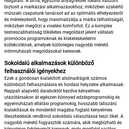
reagálást. A sima, egyszínű anyagfelület ideális vászont
biztosít a márkázási alkalmazásokhoz, miközben szakértő
műszaki csapatunk tanácsot ad az optimális elhelyezésről
és méretezésről, hogy maximalizálja a márka láthatóságát,
miközben megőrzi a viselési komfortot. Ez a komplex
testreszabhatóság tökéletes megoldást jelent vállalati
promóciós programoknak és kiskereskedelmi
kollekcióknak, amelyek különleges nagyobb méretű
intimruházati megoldásokat keresnek.
Sokoldalú alkalmazások különböző
felhasználói igényekhez
Ezek a gondosan kialakított alsónadrágok számos
különböző felhasználásra és hordási helyzetre alkalmasak.
Nappali alapvető daraboktól kezdve kényelmes
utazótársakon át egészen könnyed edzésprogramokig és
egyenruházati ellátási programokig, hosszabb lábszárú
kialakításuk és mindenkit magába foglaló kényelmes
illeszkedésük rendkívül sokoldalú választássá teszi őket. A
nagyobb méretű fogyasztók számára, akik megbízható és
kényelmes fehérneműt keresnek, mely megfelel sajátos