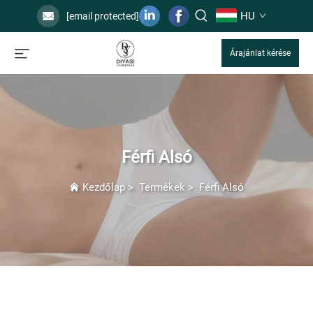
HU
[email protected]
Árajánlat kérése
Férfi Alsó
Kezdőlap
>
Termékek
>
Férfi Alsó