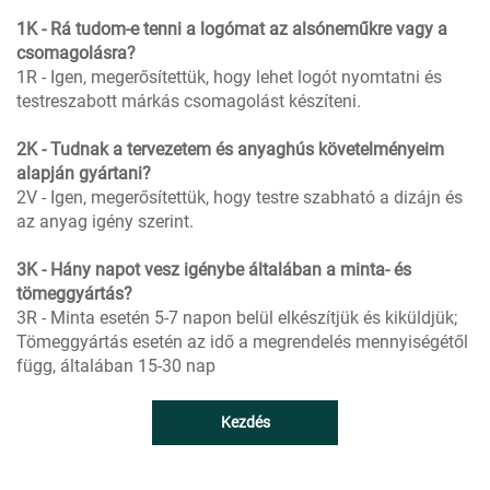
1K - Rá tudom-e tenni a logómat az alsóneműkre vagy a
csomagolásra?
1R - Igen, megerősítettük, hogy lehet logót nyomtatni és
testreszabott márkás csomagolást készíteni.
2K - Tudnak a tervezetem és anyaghús követelményeim
alapján gyártani?
2V - Igen, megerősítettük, hogy testre szabható a dizájn és
az anyag igény szerint.
3K - Hány napot vesz igénybe általában a minta- és
tömeggyártás?
3R - Minta esetén 5-7 napon belül elkészítjük és kiküldjük;
Tömeggyártás esetén az idő a megrendelés mennyiségétől
függ, általában 15-30 nap
Kezdés