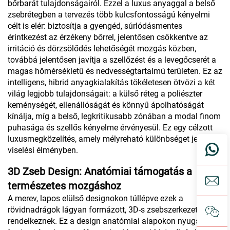
bőrbarát tulajdonságairól. Ezzel a luxus anyaggal a belső
zsebrétegben a tervezés több kulcsfontosságú kényelmi
célt is elér: biztosítja a gyengéd, súrlódásmentes
érintkezést az érzékeny bőrrel, jelentősen csökkentve az
irritáció és dörzsölődés lehetőségét mozgás közben,
továbbá jelentősen javítja a szellőzést és a levegőcserét a
magas hőmérsékletű és nedvességtartalmú területen. Ez az
intelligens, hibrid anyagkialakítás tökéletesen ötvözi a két
világ legjobb tulajdonságait: a külső réteg a poliészter
keménységét, ellenállóságát és könnyű ápolhatóságát
kínálja, míg a belső, legkritikusabb zónában a modal finom
puhasága és szellős kényelme érvényesül. Ez egy célzott
luxusmegközelítés, amely mélyreható különbséget jelent a
viselési élményben.
3D Zseb Design: Anatómiai támogatás a
természetes mozgáshoz
A merev, lapos elülső designokon túllépve ezek a
rövidnadrágok lágyan formázott, 3D-s zsebszerkezettel
rendelkeznek. Ez a design anatómiai alapokon nyugszik,