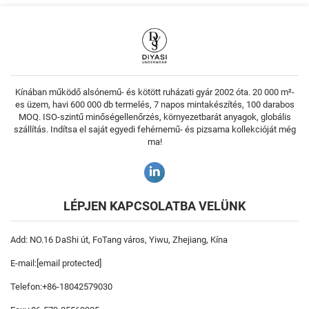
Kínában működő alsónemű- és kötött ruházati gyár 2002 óta. 20 000 m²-
es üzem, havi 600 000 db termelés, 7 napos mintakészítés, 100 darabos
MOQ. ISO-szintű minőségellenőrzés, környezetbarát anyagok, globális
szállítás. Indítsa el saját egyedi fehérnemű- és pizsama kollekcióját még
ma!
LÉPJEN KAPCSOLATBA VELÜNK
Add: NO.16 DaShi út, FoTang város, Yiwu, Zhejiang, Kína
E-mail:
[email protected]
Telefon:
+86-18042579030