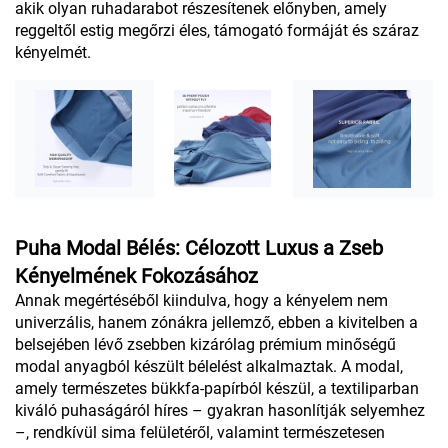
akik olyan ruhadarabot részesítenek előnyben, amely
reggeltől estig megőrzi éles, támogató formáját és száraz
kényelmét.
Puha Modal Bélés: Célozott Luxus a Zseb
Kényelmének Fokozásához
Annak megértéséből kiindulva, hogy a kényelem nem
univerzális, hanem zónákra jellemző, ebben a kivitelben a
belsejében lévő zsebben kizárólag prémium minőségű
modal anyagból készült bélelést alkalmaztak. A modal,
amely természetes bükkfa-papírból készül, a textiliparban
kiváló puhaságáról híres – gyakran hasonlítják selyemhez
–, rendkívül sima felületéről, valamint természetesen