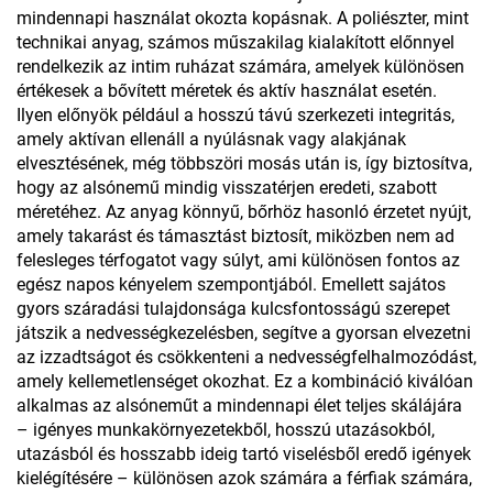
mindennapi használat okozta kopásnak. A poliészter, mint
technikai anyag, számos műszakilag kialakított előnnyel
rendelkezik az intim ruházat számára, amelyek különösen
értékesek a bővített méretek és aktív használat esetén.
Ilyen előnyök például a hosszú távú szerkezeti integritás,
amely aktívan ellenáll a nyúlásnak vagy alakjának
elvesztésének, még többszöri mosás után is, így biztosítva,
hogy az alsónemű mindig visszatérjen eredeti, szabott
méretéhez. Az anyag könnyű, bőrhöz hasonló érzetet nyújt,
amely takarást és támasztást biztosít, miközben nem ad
felesleges térfogatot vagy súlyt, ami különösen fontos az
egész napos kényelem szempontjából. Emellett sajátos
gyors száradási tulajdonsága kulcsfontosságú szerepet
játszik a nedvességkezelésben, segítve a gyorsan elvezetni
az izzadtságot és csökkenteni a nedvességfelhalmozódást,
amely kellemetlenséget okozhat. Ez a kombináció kiválóan
alkalmas az alsóneműt a mindennapi élet teljes skálájára
– igényes munkakörnyezetekből, hosszú utazásokból,
utazásból és hosszabb ideig tartó viselésből eredő igények
kielégítésére – különösen azok számára a férfiak számára,