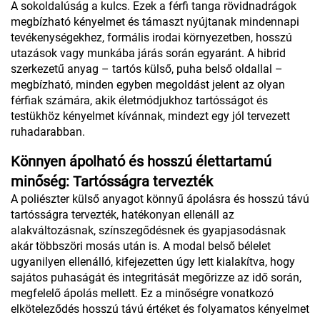
A sokoldalúság a kulcs. Ezek a férfi tanga rövidnadrágok
megbízható kényelmet és támaszt nyújtanak mindennapi
tevékenységekhez, formális irodai környezetben, hosszú
utazások vagy munkába járás során egyaránt. A hibrid
szerkezetű anyag – tartós külső, puha belső oldallal –
megbízható, minden egyben megoldást jelent az olyan
férfiak számára, akik életmódjukhoz tartósságot és
testükhöz kényelmet kívánnak, mindezt egy jól tervezett
ruhadarabban.
Könnyen ápolható és hosszú élettartamú
minőség: Tartósságra tervezték
A poliészter külső anyagot könnyű ápolásra és hosszú távú
tartósságra tervezték, hatékonyan ellenáll az
alakváltozásnak, színszegődésnek és gyapjasodásnak
akár többszöri mosás után is. A modal belső bélelet
ugyanilyen ellenálló, kifejezetten úgy lett kialakítva, hogy
sajátos puhaságát és integritását megőrizze az idő során,
megfelelő ápolás mellett. Ez a minőségre vonatkozó
elköteleződés hosszú távú értéket és folyamatos kényelmet