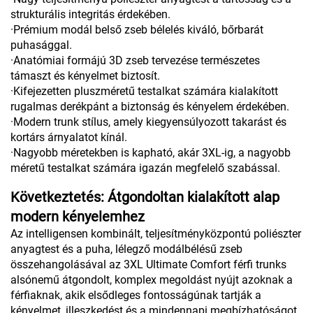
strukturális integritás érdekében.
·Prémium modál belső zseb bélelés kiváló, bőrbarát
puhasággal.
·Anatómiai formájú 3D zseb tervezése természetes
támaszt és kényelmet biztosít.
·Kifejezetten pluszméretű testalkat számára kialakított
rugalmas derékpánt a biztonság és kényelem érdekében.
·Modern trunk stílus, amely kiegyensúlyozott takarást és
kortárs árnyalatot kínál.
·Nagyobb méretekben is kapható, akár 3XL-ig, a nagyobb
méretű testalkat számára igazán megfelelő szabással.
Következtetés: Átgondoltan kialakított alap
modern kényelemhez
Az intelligensen kombinált, teljesítményközpontú poliészter
anyagtest és a puha, lélegző modálbélésű zseb
összehangolásával az 3XL Ultimate Comfort férfi trunks
alsónemű átgondolt, komplex megoldást nyújt azoknak a
férfiaknak, akik elsődleges fontosságúnak tartják a
kényelmet, illeszkedést és a mindennapi megbízhatóságot.