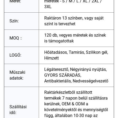
Méret:
méretek - S / M / L / XL / 2XL /
3XL
Raktáron 13 színben, vagy saját
Szín:
színt is tervezhet
120 db, vegyes méretek és színek
MOQ：
is támogatottak
Hőátadásos, Tamirás, Szilikon gél,
LOGÓ:
Hímzett
Légáteresztő, Négyirányú nyújtás,
Műszaki
GYORS SZÁRADÁS,
adatok:
Antibakteriális, Nedvességelvezető
Raktárkészletből szállított
termékek 7 napon belül szállításra
kerülnek, OEM & ODM a
Szállítási
követelményektől és mennyiségtől
idő:
függ, általában 10-30 nap az