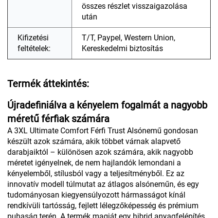
összes részlet visszaigazolása
után
Kifizetési
T/T, Paypel, Western Union,
feltételek:
Kereskedelmi biztosítás
Termék áttekintés:
Újradefiniálva a kényelem fogalmát a nagyobb
méretű férfiak számára
A 3XL Ultimate Comfort Férfi Trust Alsónemű gondosan
készült azok számára, akik többet várnak alapvető
darabjaiktól – különösen azok számára, akik nagyobb
méretet igényelnek, de nem hajlandók lemondani a
kényelemből, stílusból vagy a teljesítményből. Ez az
innovatív modell túlmutat az átlagos alsóneműn, és egy
tudományosan kiegyensúlyozott hármasságot kínál
rendkívüli tartósság, fejlett lélegzőképesség és prémium
puhaság terén. A termék magját egy hibrid anyagfelépítés