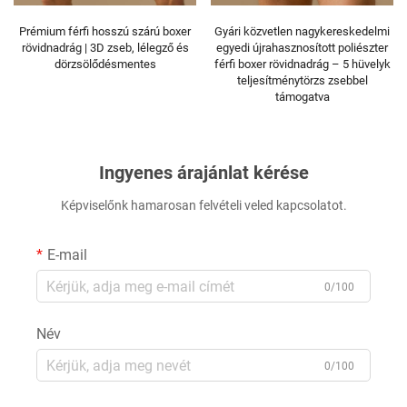
Gyári közvetlen nagykereskedelmi
Nagykereskedelmi közepes
egyedi újrahasznosított poliészter
derékszárú T-hátú tangák |
férfi boxer rövidnadrág – 5 hüvelyk
Légáteresztő pamut sport
teljesítménytörzs zsebbel
fehérnemű nőknek | Nagy
támogatva
mennyiségű rendelési lehetőségek
Ingyenes árajánlat kérése
Képviselőnk hamarosan felvételi veled kapcsolatot.
E-mail
0/100
Név
0/100