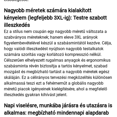
Nagyobb méretek számára kialakított
kényelem (legfeljebb 3XL-ig): Testre szabott
illeszkedés
Ez a stílus nem csupán egy nagyobb méretű változata a
szabványos méreteknek; hanem eleve 3XL arányok
figyelembevételével készül a szabásmintától kezdve. Célja,
hogy valódi illeszkedést nyújtson nagyobb testalkatok
számára szorítás vagy korlátozó kompresszió nélkül.
Célszerűen elhelyezett rugalmas anyagok és ergonomikus
szabásminta révén biztosítja a tartós kényelmet, szabad
mozgást és megbízható tartást a nagyobb méretek egész
skáláján. Ez a célirányos tervezési megközelítés különösen
alkalmassá teszi ezt a fehérneműt a globális nagyobb
méretű piacok igényeinek kielégítésére, ahol a megfelelő
illeszkedés gyakran kihívást jelent.
Napi viselésre, munkába járásra és utazásra is
alkalmas: megbízható mindennapi alapdarab