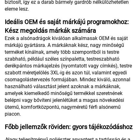
biztosít, így ez a darab bármely gardrób nélkülözhetetlen
eleme lesz.
Ideális OEM és saját márkájú programokhoz:
Kész megoldás márkák számára
Ezek a alsónadrágok kiválóan alkalmasak OEM és saját
márkájú gyártásra. A márkáknak kész, nagy minőségű
terméket kínálnak, amely több szempontból is testre
szabható, például széles színpaletta, testreszabható
derékpántos márkajelzés (nyomtatott vagy címkés), testre
szabott méretjelölés 3XL-ig és azon túl, valamint egyedi
csomagolástervezés formájában. Mindez kiváló, azonnal
használható választást jelent azoknak a márkáknak,
amelyek kiemelkedő minőségű termékkel szeretnének
belépni vagy bővíteni jelenlétüket a magas növekedési
ütemű, komfortközpontú, nagyméretű férfi alsónemű
piacon.
Főbb jellemzők röviden: gyors tájékozódáshoz
·Nagy teljesítményű poliészter anyagtest a tartósság és a