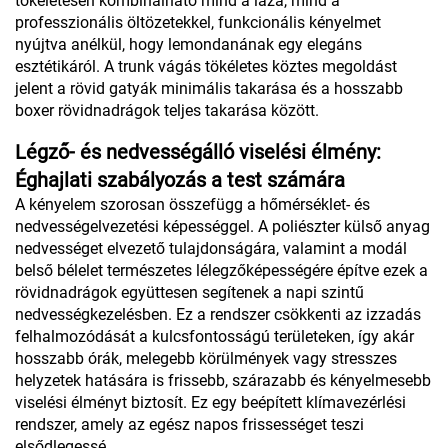
tökéletesen kombinálható mind a laza, mind a
professzionális öltözetekkel, funkcionális kényelmet
nyújtva anélkül, hogy lemondanának egy elegáns
esztétikáról. A trunk vágás tökéletes köztes megoldást
jelent a rövid gatyák minimális takarása és a hosszabb
boxer rövidnadrágok teljes takarása között.
Légző- és nedvességálló viselési élmény:
Éghajlati szabályozás a test számára
A kényelem szorosan összefügg a hőmérséklet- és
nedvességelvezetési képességgel. A poliészter külső anyag
nedvességet elvezető tulajdonságára, valamint a modál
belső bélelet természetes lélegzőképességére építve ezek a
rövidnadrágok együttesen segítenek a napi szintű
nedvességkezelésben. Ez a rendszer csökkenti az izzadás
felhalmozódását a kulcsfontosságú területeken, így akár
hosszabb órák, melegebb körülmények vagy stresszes
helyzetek hatására is frissebb, szárazabb és kényelmesebb
viselési élményt biztosít. Ez egy beépített klímavezérlési
rendszer, amely az egész napos frissességet teszi
elsődlegessé.