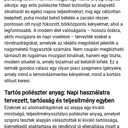
alkotja: egy erős poliészter főtest biztosítja az alapvető
struktúrát és egész napos teljesítményt, míg egy célzottan
beépített, puha modal belső bélelés a zacskó részen
pontosan ott nyújt fokozott, bőrközpontú kényelmet, ahol a
legfontosabb. A modern élet valóságaira – hosszú órákra,
aktív mozgásra és napi viselésre – tervezték ezeket a
rövidnadrágokat, amelyek az ideális megoldást jelentik a
nagyméretű fogyasztók számára. Nem csupán megbízható
támaszt és rugalmas mozgást kínálnak, hanem egy tiszta,
modern siluetet is, amely bizalmat ad belülről kifelé. Ez a
termék gondos válasz egy olyan piaci szegmens igényeire,
amely mind a lemondásmentes kényelmet, mind a kortárs
stílust keresi.
Tartós poliészter anyag: Napi használatra
tervezett, tartósság és teljesítmény egyben
Ezeknek az alsónadrágoknak az alapja egy kiváló
minőségű, teljesítményosztályú poliészter anyag, amelyet
szigorú tesztek alapján választottak ki kiváló tartóssága,
kiemelkedő alaktartása és rendkívül jó ellenállása miatt a