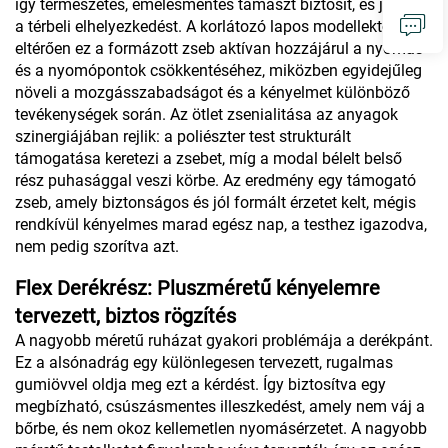
így természetes, emelésmentes támaszt biztosít, és javítja
a térbeli elhelyezkedést. A korlátozó lapos modellektől
eltérően ez a formázott zseb aktívan hozzájárul a nyomás
és a nyomópontok csökkentéséhez, miközben egyidejűleg
növeli a mozgásszabadságot és a kényelmet különböző
tevékenységek során. Az ötlet zsenialitása az anyagok
szinergiájában rejlik: a poliészter test strukturált
támogatása keretezi a zsebet, míg a modal bélelt belső
rész puhasággal veszi körbe. Az eredmény egy támogató
zseb, amely biztonságos és jól formált érzetet kelt, mégis
rendkívül kényelmes marad egész nap, a testhez igazodva,
nem pedig szorítva azt.
Flex Derékrész: Pluszméretű kényelemre
tervezett, biztos rögzítés
A nagyobb méretű ruházat gyakori problémája a derékpánt.
Ez a alsónadrág egy különlegesen tervezett, rugalmas
gumiövvel oldja meg ezt a kérdést. Így biztosítva egy
megbízható, csúszásmentes illeszkedést, amely nem váj a
bőrbe, és nem okoz kellemetlen nyomásérzetet. A nagyobb