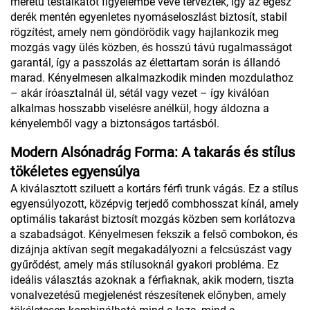
méretű testalkatot figyelembe véve tervezték, így az egész
derék mentén egyenletes nyomáseloszlást biztosít, stabil
rögzítést, amely nem göndörödik vagy hajlankozik meg
mozgás vagy ülés közben, és hosszú távú rugalmasságot
garantál, így a passzolás az élettartam során is állandó
marad. Kényelmesen alkalmazkodik minden mozdulathoz
– akár íróasztalnál ül, sétál vagy vezet – így kiválóan
alkalmas hosszabb viselésre anélkül, hogy áldozna a
kényelemből vagy a biztonságos tartásból.
Modern Alsónadrág Forma: A takarás és stílus
tökéletes egyensúlya
A kiválasztott sziluett a kortárs férfi trunk vágás. Ez a stílus
egyensúlyozott, középvig terjedő combhosszat kínál, amely
optimális takarást biztosít mozgás közben sem korlátozva
a szabadságot. Kényelmesen fekszik a felső combokon, és
dizájnja aktívan segít megakadályozni a felcsúszást vagy
gyűrődést, amely más stílusoknál gyakori probléma. Ez
ideális választás azoknak a férfiaknak, akik modern, tiszta
vonalvezetésű megjelenést részesítenek előnyben, amely