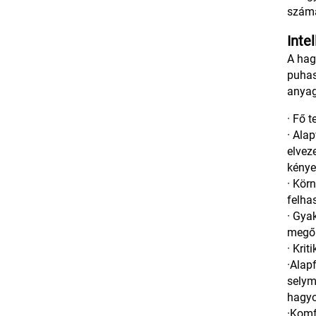
számá
Inte
A hag
puhas
anyag
· Fő 
· Ala
elvez
kénye
· Kör
felha
· Gya
megőr
· Kri
·Alap
selym
hagy
·Komf