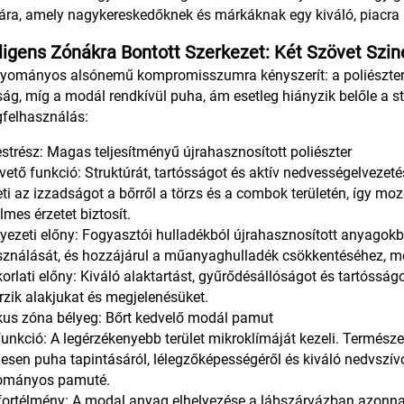
ra, amely nagykereskedőknek és márkáknak egy kiváló, piacra k
lligens Zónákra Bontott Szerkezet: Két Szövet Szin
yományos alsónemű kompromisszumra kényszerít: a poliészter te
ág, míg a modál rendkívül puha, ám esetleg hiányzik belőle a st
felhasználás:
testrész: Magas teljesítményű újrahasznosított poliészter
pvető funkció: Struktúrát, tartósságot és aktív nedvességelvezeté
eti az izzadságot a bőrről a törzs és a combok területén, így m
lmes érzetet biztosít.
nyezeti előny: Fogyasztói hulladékból újrahasznosított anyagokb
sználását, és hozzájárul a műanyaghulladék csökkentéséhez, m
korlati előny: Kiváló alaktartást, gyűrődésállóságot és tartóss
zik alakjukat és megjelenésüket.
tikus zóna bélyeg: Bőrt kedvelő modál pamut
funkció: A legérzékenyebb terület mikroklímáját kezeli. Termés
esen puha tapintásáról, lélegzőképességéről és kiváló nedvszí
ományos pamuté.
ortélmény: A modal anyag elhelyezése a lábszárvázban azonnali,