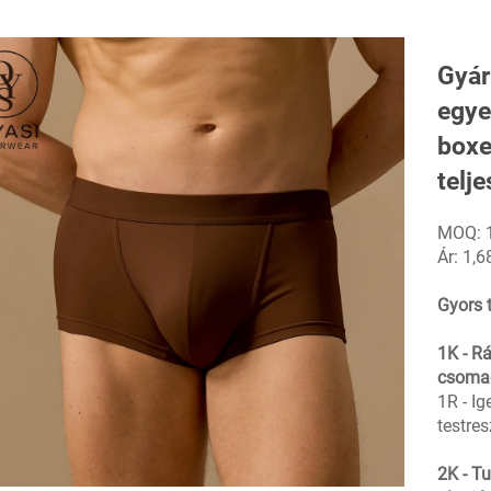
Gyár
egye
boxe
telj
MOQ: 
Ár: 1,
Gyors t
1K - R
csoma
1R - Ig
testre
2K - T