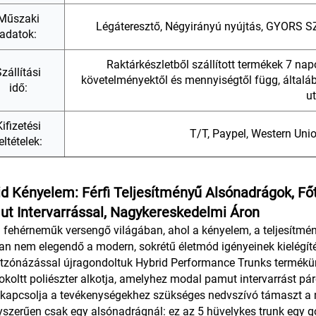
Műszaki
Légáteresztő, Négyirányú nyújtás, GYORS S
adatok:
Raktárkészletből szállított termékek 7 na
zállítási
követelményektől és mennyiségtől függ, általá
idő:
u
ifizetési
T/T, Paypel, Western Unio
eltételek:
id Kényelem: Férfi Teljesítményű Alsónadrágok, Főt
t Intervarrással, Nagykereskedelmi Áron
fi fehérneműk versengő világában, ahol a kényelem, a teljesítmén
an nem elegendő a modern, sokrétű életmód igényeinek kielégítés
tzónázással újragondoltuk Hybrid Performance Trunks termékün
rokoltt poliészter alkotja, amelyhez modal pamut intervarrást pá
kapcsolja a tevékenységekhez szükséges nedvszívó támaszt a n
yszerűen csak egy alsónadrágnál: ez az 5 hüvelykes trunk egy g