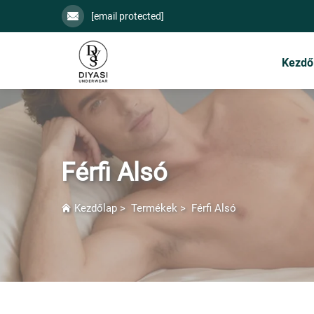
[email protected]
Kezdő
Férfi Alsó
Kezdőlap
>
Termékek
>
Férfi Alsó