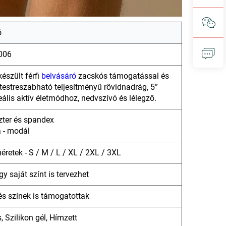
ó
006
észült férfi
belvásáró
zacskós támogatással és
testreszabható teljesítményű rövidnadrág, 5”
eális aktív életmódhoz, nedvszívó és lélegző.
zter és spandex
 - modál
retek - S / M / L / XL / 2XL / 3XL
y saját színt is tervezhet
és színek is támogatottak
 Szilikon gél, Hímzett