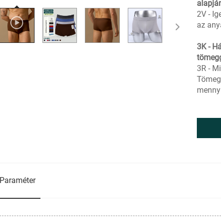
alapjá
2V - Ig
az any
3K - H
tömegg
3R - Mi
Tömegg
mennyi
Paraméter