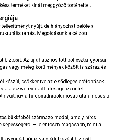
ész terméket kínál meggyőző történettel.
ergiája
ljesítményt nyújt, de hiányozhat belőle a
rukturális tartás. Megoldásunk a célzott
st biztosít. Az újrahasznosított poliészter gyorsan
ozgás vagy meleg körülmények között is száraz és
ól készül, csökkentve az elsődleges erőforrások
egalapozva fenntarthatósági üzenetét.
ágot nyújt, így a fürdőnadrágok mosás után mosásig
zetes bükkfából származó modal, amely híres
vó képességéről – jelentősen magasabb, mint a
 gyengéd bőrrel való érintkezést biztosít.