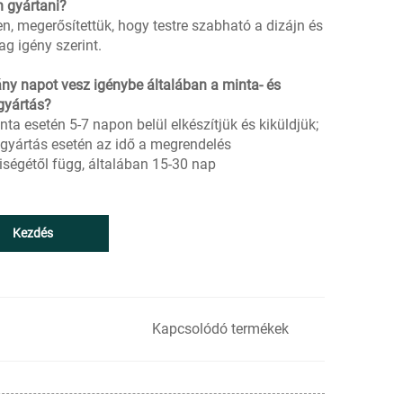
n gyártani?
en, megerősítettük, hogy testre szabható a dizájn és
ag igény szerint.
ány napot vesz igénybe általában a minta- és
yártás?
nta esetén 5-7 napon belül elkészítjük és kiküldjük;
yártás esetén az idő a megrendelés
ségétől függ, általában 15-30 nap
Kezdés
Kapcsolódó termékek