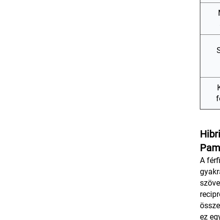
S
K
f
Hibr
Pamu
A fér
gyakr
szöve
recip
össze
ez eg