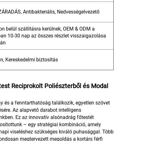
ZÁRADÁS, Antibakteriális, Nedvességelvezető
pon belül szállításra kerülnek, OEM & ODM a
ban 10-30 nap az összes részlet visszaigazolása
tán
n, Kereskedelmi biztosítás
est Reciprokolt Poliészterből és Modal
y és a fenntarthatóság találkozik, egyetlen szövet
ére. Az alapvető darabot intelligens
kben. Ez az innovatív alsónadrág főtestét
rosítottunk – egy stratégiai kombináció, amely
api viseléshez szükséges kiváló puhasággal. Több
ondosan megtervezett megoldás a kortárs férfi