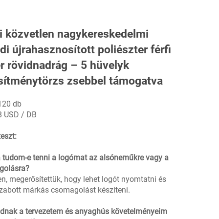
i közvetlen nagykereskedelmi
di újrahasznosított poliészter férfi
r rövidnadrág – 5 hüvelyk
esítménytörzs zsebbel támogatva
120 db
68 USD / DB
eszt:
á tudom-e tenni a logómat az alsóneműkre vagy a
golásra?
en, megerősítettük, hogy lehet logót nyomtatni és
szabott márkás csomagolást készíteni.
udnak a tervezetem és anyaghús követelményeim