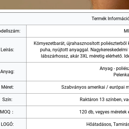
Termék Informáci
dellszám:
M
Környezetbarát, újrahasznosított poliészterből k
Leírás:
puha, nyújtott anyaggal. Nagykereskedelmi 
lábszárhossz, akár 3XL méretig elérhető. Id
Anyag - poliés
Anyag:
Pelenka
Méret:
Szabványos amerikai / európai mé
Szín:
Raktáron 13 színben, vag
MOQ：
120 db, vegyes méretek 
LOGÓ:
Hőátadásos, Tamirás,