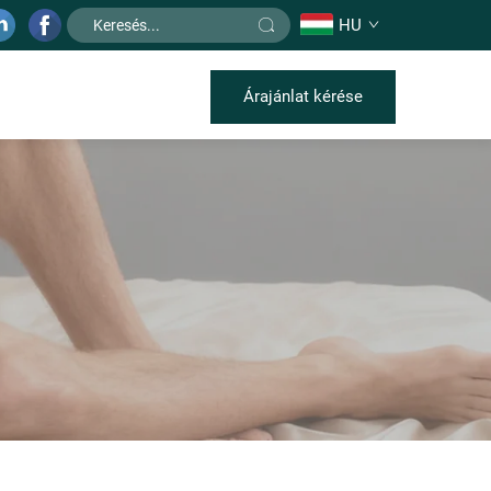
HU
Árajánlat kérése