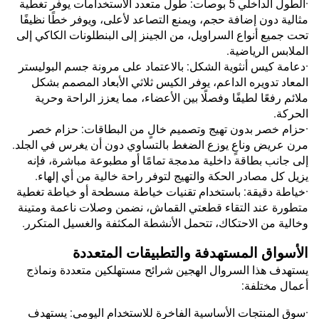
·الطول الداخلي 5 بوصات: طول متعدد الاستخدامات يوفر تغطية
مثالية دون إضافة حجم، ويمنع التصاعد لأعلى، ويوفر خطًا نظيفًا
تحت جميع أنواع السراويل، من الجينز إلى البنطلونات الكاكي إلى
الملابس الرياضية.
·دعامة كيس أنثوية الشكل: بالاعتماد على مرونة جسم البوليستر
المعاد تدويره الداعم، يوفر الكيس ثلاثي الأبعاد المصمم بشكل
ملائم رفعًا لطيفًا وفصلًا بين الأعضاء، مما يعزز الراحة وحرية
الحركة.
·حزام خصر بدون تهيج وتصميم خالٍ من البطاقات: حزام خصر
مرن عريض وناعٍ يوزع الضغط بالتساوي دون أن يغرس في الجلد.
إلى جانب بطاقة داخلية مدمجة تمامًا أو مطبوعة مباشرة، فإنه
يزيل كل مصادر الحكة والتهيج لتوفر راحة خالية من أي إلهاء.
·خياطة دقيقة: باستخدام تقنيات خياطة مسطحة أو خياطة تغطية
متطورة عند التقاء قطعتي القماش، نضمن وصلات ناعمة ومتينة
وخالية من الاحتكاك، تتحمل الأنشطة المكثفة والغسيل المتكرر.
الأسواق المستهدفة والتطبيقات المتعددة
يستهدف هذا السروال الهجين شرائح مستهلكين متعددة ونماذج
أعمال مختلفة:
·سوق المنتجات الأساسية الفاخرة للاستخدام اليومي: يستهدف