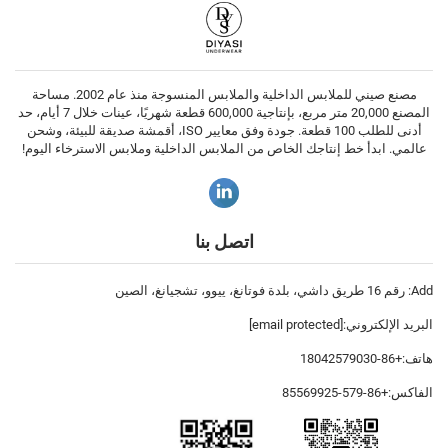
مصنع صيني للملابس الداخلية والملابس المنسوجة منذ عام 2002. مساحة
المصنع 20,000 متر مربع، بإنتاجية 600,000 قطعة شهريًا، عينات خلال 7 أيام، حد
أدنى للطلب 100 قطعة. جودة وفق معايير ISO، أقمشة صديقة للبيئة، وشحن
عالمي. ابدأ خط إنتاجك الخاص من الملابس الداخلية وملابس الاسترخاء اليوم!
اتصل بنا
Add: رقم 16 طريق داشي، بلدة فوتانغ، ييوو، تشجيانغ، الصين
البريد الإلكتروني:
[email protected]
هاتف:
+86-18042579030
الفاكس:
+86-579-85569925