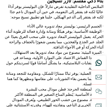
بناء ذكي مقسم: تآزر نسيجين
الملابس الداخلية التقليدية تفرض تنازلاً: فإن البوليستر يوفر أداءً
عاليًا لكنه قد يفتقر إلى النعومة، في حين أن المودال ناعم جدًا
لكنه قد يفتقر إلى الدعم الهيكلي. حلينا هو تطبيق نسيج موجه:
· الجسم الرئيسي: بوليستر معاد تدويره عالي الأداء
· الوظيفة الأساسية: يوفر هيكلًا ومتانة وإدارة فعالة للرطوبة أثناء
الحركة. يعمل البوليستر المعاد تدويره على سحب العرق بعيدًا عن
الجلد عبر الجذع والفخذين، مما يضمن شعورًا بالجفاف والراحة
أثناء الحركة أو في الأجواء الدافئة.
· الميزة البيئية: مصنوع من مواد معاد تدويرها بعد الاستهلاك،
ويقلل هذا القماش الاعتماد على الموارد الأولية، ويساعد في
تحويل النفايات البلاستيكية، ما يشكّل أساسًا قويًا لسرديتكم حول
الاستدامة.
· الميزة العملية: يوفر ثباتًا ممتازًا للشكل، ومقاومة للتجعد ومتانة
عالية، مما يضمن بقاء الشورتات على مقاسها ومظهرها كما هما
بعد كل غسلة.
· لِحمة المنطقة الحرجة: قطن مودال محب للبشرة
·الوظيفة الأساسية: يُنظم المناخ الصغير في المنطقة الأكثر
حساسية. مصنوع من خشب الحور الطبيعي، ويُعرف المودال
بملمسه الحريري الناعم، ونفاذيته للهواء، وقدرته الاستثنائية على