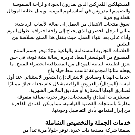
المستهلكين المُدرِكين الذين يقدرون الجودة والراحة الملموسة
والتصميم المدروس في أساسياتهم اليومية. ويمثل بطانة المودال
نقطة بيع قوية.
·سوق منتجات الانتقال من العمل إلى صالة الألعاب الرياضية:
مثالي للرجل الحضري الذي يحتاج إلى راحة احترافية طوال اليوم
وأداء عالي بعد انتهاء العمل. حيث ينتقل هذا المنتج بسلاسة بين
البيئتين.
·العلامات التجارية المستدامة والواعية بيئيًا: توفر جسم المنتج
المصنوع من البوليستر المعاد تدويره رسالة بيئية قوية، في حين
تعزز الطبيعة النباتية للمودال من المصداقية الخضراء للمنتج، ما
يجعله مثاليًا لمجموعة تناسب نمط حياة واعٍ.
·خدمات الهدايا وصناديق الاشتراك: إن الشعور الاستثنائي عند أول
لمسة (المودال) والعروض الراقية بشكل عام تجعله خيارًا ممتازًا
لصناديق الهدايا المختارة أو صناديق الملابس الشهرية.
·مستلزمات الفنادق والمنتجعات: يوفر تجربة ضيافة متفوقة
مقارنةً بالمنتجات القطنية القياسية، مما يمكن الفنادق الفاخرة
من إبراز اهتمامها بأدق التفاصيل وجودتها.
خدمات الجملة والتخصيص الشاملة
بصفتنا شركة مصنعة ذات خبرة، نوفر حلولاً مرنة تبدأ من