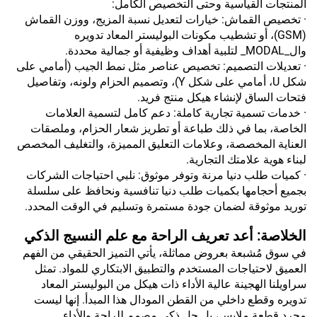
المنتجات القياسية وحتى التخصيص الكامل:
· تخصيص القماش: خيارات لتعديل نسبة المزيج، ووزن القماش
(GSM)، أو تشطيب مكونات البوليستر المعاد تدويره
وال_MODAL_ لتلبية أهداف وظيفية أو جمالية محددة.
· تعديلات التصميم: تخصيص عناصر مثل نمط الجيب (أمامي على
شكل U، أمامي على شكل Y)، وتصميم الحزام ولونه، وتفاصيل
فتحات الساق لإنشاء هيكل منتج فريد.
· خدمات تسمية تجارية كاملة: دعم كامل لتسمية العلامات
الخاصة، بما في ذلك طباعة أو تطريز شعار الحزام، وملصقات
العناية المخصصة، وعلامات التعليق المميزة، والتغليف المخصص
لبناء هوية علامتك التجارية.
· كميات طلب دنيا مرنة وتوفر موثوق: نلبي احتياجات الشركات
بجميع أحجامها بكميات طلب دنيا تنافسية ونحافظ على سلسلة
توريد موثوقة لضمان جودة مستمرة وتسليم في الوقت المحدد.
الخلاصة: أعد تعريف الراحة مع علم النسيج الذكي
في سوق مُشبعة بعروض مماثلة، يأتي التميز الحقيقي من الفهم
العميق لاحتياجات المستخدم والتطبيق الابتكاري للمواد. تمثل
سراويلنا الهجينة عالية الأداء ذات هيكل من البوليستر المعاد
تدويره وقطع داخلي من القطن المودال هذا المبدأ. إنها ليست
مجرد قطعة ملابس، بل حل ذكي مصمم للراحة والأداء