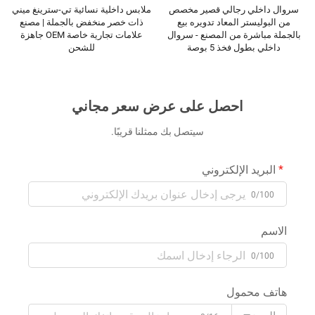
سروال داخلي رجالي قصير مخصص
ملابس داخلية نسائية تي-سترينغ ميني
من البوليستر المعاد تدويره بيع
ذات خصر منخفض بالجملة | مصنع
بالجملة مباشرة من المصنع - سروال
علامات تجارية خاصة OEM جاهزة
داخلي بطول فخذ 5 بوصة
للشحن
احصل على عرض سعر مجاني
سيتصل بك ممثلنا قريبًا.
البريد الإلكتروني
0/100
الاسم
0/100
هاتف محمول