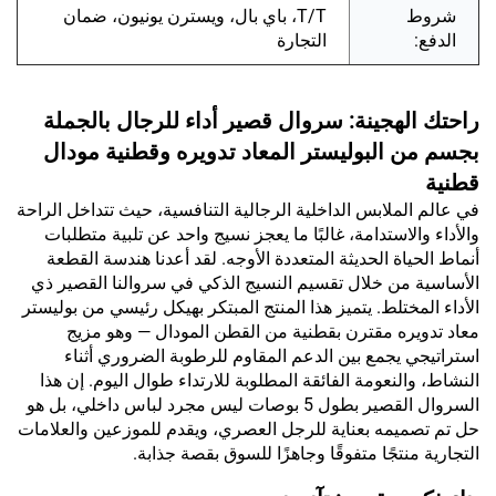
شروط
T/T، باي بال، ويسترن يونيون، ضمان
الدفع:
التجارة
راحتك الهجينة: سروال قصير أداء للرجال بالجملة
بجسم من البوليستر المعاد تدويره وقطنية مودال
قطنية
في عالم الملابس الداخلية الرجالية التنافسية، حيث تتداخل الراحة
والأداء والاستدامة، غالبًا ما يعجز نسيج واحد عن تلبية متطلبات
أنماط الحياة الحديثة المتعددة الأوجه. لقد أعدنا هندسة القطعة
الأساسية من خلال تقسيم النسيج الذكي في سروالنا القصير ذي
الأداء المختلط. يتميز هذا المنتج المبتكر بهيكل رئيسي من بوليستر
معاد تدويره مقترن بقطنية من القطن المودال — وهو مزيج
استراتيجي يجمع بين الدعم المقاوم للرطوبة الضروري أثناء
النشاط، والنعومة الفائقة المطلوبة للارتداء طوال اليوم. إن هذا
السروال القصير بطول 5 بوصات ليس مجرد لباس داخلي، بل هو
حل تم تصميمه بعناية للرجل العصري، ويقدم للموزعين والعلامات
التجارية منتجًا متفوقًا وجاهزًا للسوق بقصة جذابة.