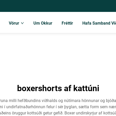
Vörur
Um Okkur
Fréttir
Hafa Samband Vi
boxershorts af kattúni
mruna milli hefðbundins viðhalds og nútímara hönnunar og bjóða
i í undirfatnaðarhönnun felur í sér þyglan, sætta form sem nær 
aðeins öruggur kottsúði getur gefið. Boxer undirskyrjur af kotts