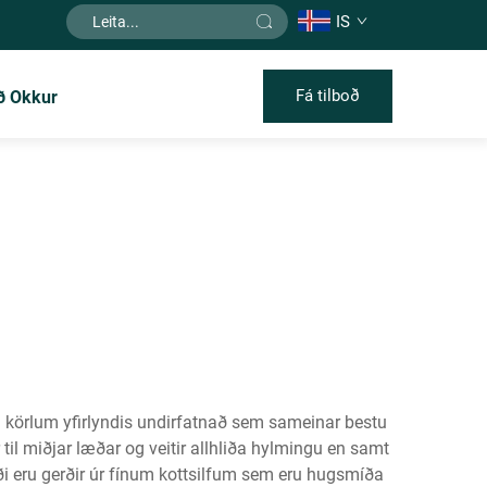
IS
Fá tilboð
ð Okkur
 körlum yfirlyndis undirfatnað sem sameinar bestu
til miðjar læðar og veitir allhliða hylmingu en samt
úði eru gerðir úr fínum kottsilfum sem eru hugsmíða