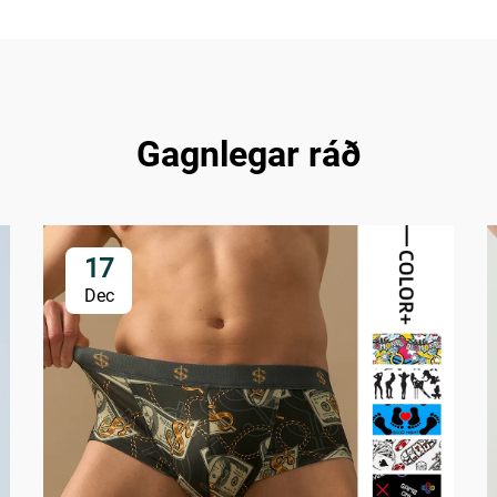
Gagnlegar ráð
17
Dec