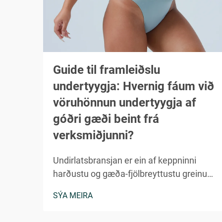
Guide til framleiðslu
undertyygja: Hvernig fáum við
vöruhönnun undertyygja af
góðri gæði beint frá
verksmiðjunni?
Undirlatsbransjan er ein af keppninni
harðustu og gæða-fjölbreyttustu greinum
í framleiðslu fatnaðarins. Hvort sem þú
SÝA MEIRA
ert að ræsa lítið merki eða víkka völduð
fötunborð, er mikilvægt að skilja flóra