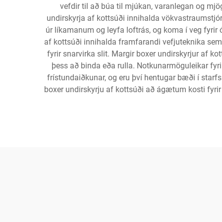
vefdir til að búa til mjúkan, varanlegan og mj
undirskyrja af kottsúði innihalda vökvastraumstjórn
úr líkamanum og leyfa loftrás, og koma í veg fyrir
af kottsúði innihalda framfarandi vefjuteknika sem
fyrir snarvirka slit. Margir boxer undirskyrjur af ko
þess að binda eða rulla. Notkunarmöguleikar fyrir bo
frístundaiðkunar, og eru því hentugar bæði í star
boxer undirskyrju af kottsúði að ágætum kosti fy