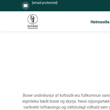
[email protected]
Heimasíða
Boxer undirskyrjur af kottsúði eru fullkomnun sa
eiginleika bæði boxer og skyrja. Þessi nýjungartækn
varðveitir loftræsingu og náttúrulegt viðhald sem 