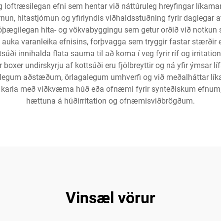
ög loftræsilegan efni sem hentar við náttúruleg hreyfingar líka
un, hitastjórnun og yfirlyndis viðhaldsstuðning fyrir daglegar at
 óþægilegan hita- og vökvabyggingu sem getur orðið við notkun 
 auka varanleika efnisins, forþvagga sem tryggir fastar stærði
ttsúði innihalda flata sauma til að koma í veg fyrir ríf og irritati
xer undirskyrju af kottsúði eru fjölbreyttir og ná yfir ýmsar lífsst
fslegum aðstæðum, örlagalegum umhverfi og við meðalháttar líka
rir karla með viðkvæma húð eða ofnæmi fyrir synteðiskum efnum,
hættuna á húðirritation og ofnæmisviðbrögðum.
Vinsæl vörur