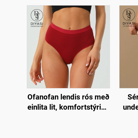
Ofanofan lendis rós með
Sér
einlita lit, komfortstýring
unde
tanga lokkar fyrir konur
Endu
ö