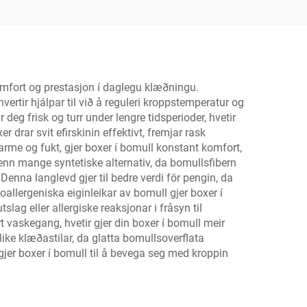
röngs
Heildsviðskipti og
oka |
sérsniðið
EM
mfort og prestasjon í daglegu klæðningu.
ertir hjálpar til við å reguleri kroppstemperatur og
eg frisk og turr under lengre tidsperioder, hvetir
drar svit efirskinin effektivt, fremjar rask
varme og fukt, gjer boxer í bomull konstant komfort,
ri enn mange syntetiske alternativ, da bomullsfibern
enna langlevd gjer til bedre verdi för pengin, da
allergeniska eiginleikar av bomull gjer boxer í
slag eller allergiske reaksjonar i fråsyn til
 vaskegang, hvetir gjer din boxer í bomull meir
like klæðastilar, da glatta bomullsoverflata
 gjer boxer í bomull til å bevega seg med kroppin