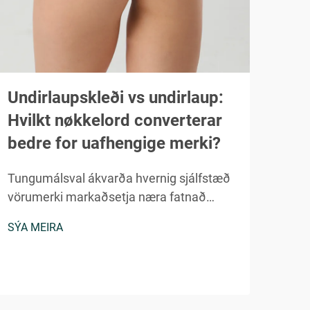
Undirlaupskleði vs undirlaup:
Af 
Hvilkt nøkkelord converterar
hei
bedre for uafhengige merki?
bei
Tungumálsval ákvarða hvernig sjálfstæð
Alhe
vörumerki markaðsetja næra fatnað
held
getur haft veruleg áhrif á
heil
SÝA MEIRA
SÝA 
umbreytingarhlutfall og stöðu
aftu
vörumerkisins. Þó að bæði undirtyyjur og
og g
undies vísi til sömu grunnatriðja, bera
verk
þessi orð mismunandi samfelld...
versl