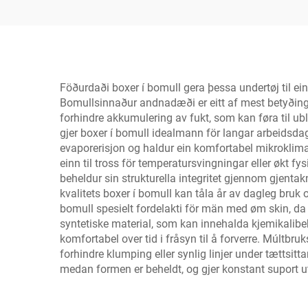
Föðurdaði boxer í bomull gera þessa undertøj til 
Bomullsinnaður andnadæði er eitt af mest betyðingful
forhindre akkumulering av fukt, som kan føra til ubl
gjer boxer í bomull idealmann för langar arbeidsdaga
evaporerisjon og haldur ein komfortabel mikroklimat 
einn til tross för temperatursvingningar eller økt fy
beheldur sin strukturella integritet gjennom gjenta
kvalitets boxer í bomull kan tåla år av dagleg bruk
bomull spesielt fordelakti för män med øm skin, da na
syntetiske material, som kan innehalda kjemikalibeh
komfortabel over tid i fråsyn til å forverre. Múltbr
forhindre klumping eller synlig linjer under tættsitt
medan formen er beheldt, og gjer konstant suport uta