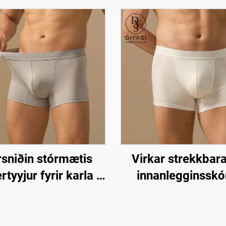
sniðin stórmætis
Virkar strekkbara
rtyyjur fyrir karla |
innanlegginsskó
rvinninn polyester
undertyyjur fyrir k
ndunarefni trunk
heildsviðskiptu
undertyyjur
öndunar- og