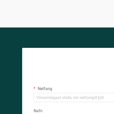
verkfræði undirlatsframleiðslu...
Netfang
Nafn