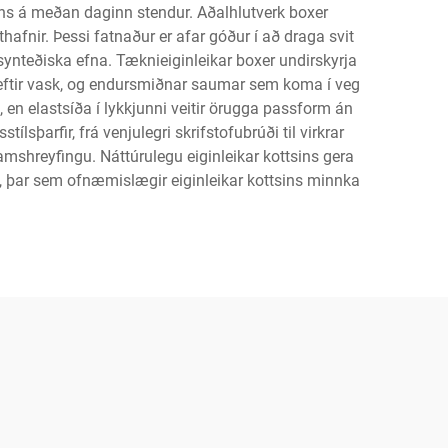
mans á meðan daginn stendur. Aðalhlutverk boxer
hafnir. Þessi fatnaður er afar góður í að draga svit
synteðiska efna. Tæknieiginleikar boxer undirskyrja
r eftir vask, og endursmiðnar saumar sem koma í veg
on, en elastsíða í lykkjunni veitir örugga passform án
ílsþarfir, frá venjulegri skrifstofubrúði til virkrar
mshreyfingu. Náttúrulegu eiginleikar kottsins gera
 þar sem ofnæmislægir eiginleikar kottsins minnka