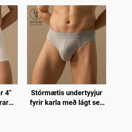
r 4"
Stórmætis undertyyjur
rar
fyrir karla með lágt seti
arla í
– Húðvandvirkt og
m –
öndunarlegt fat | án
snípiskjás |