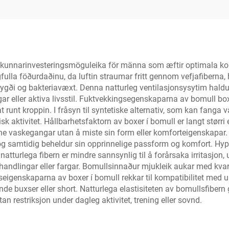
stuðningsfullar t
með formgefinum p
Sérsniðnar O
undirtyyjur
einkunnarinvesteringsmöguleika för männa som æftir optimala ko
la föðurdaðinu, da luftin straumar fritt gennom vefjafiberna, hv
ygði og bakteriavæxt. Denna natturleg ventilasjonsysytim haldur d
r eller aktiva livsstil. Fuktvekkingsegenskaparna av bomull boxer 
runt kroppin. I fråsyn til syntetiske alternativ, som kan fanga 
sisk aktivitet. Hållbarhetsfaktorn av boxer í bomull er langt stør
kne vaskegangar utan å miste sin form eller komforteigenskapar. D
 og samtidig beheldur sin opprinnelige passform og komfort. Hypo
tturlega fibern er mindre sannsynlig til å forårsaka irritasjon, ut
andlingar eller fargar. Bomullsinnaður mjukleik aukar med kvart
ukseigenskaparna av boxer í bomull rekkar til kompatibilitet med u
ande buxser eller short. Natturlega elastisiteten av bomullsfibern
n restriksjon under dagleg aktivitet, trening eller sovnd.