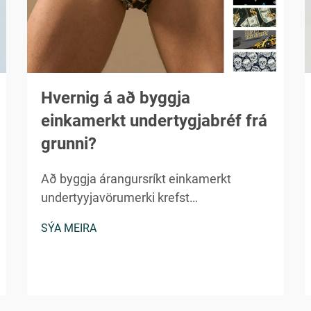
Hvernig á að byggja
einkamerkt undertygjabréf frá
grunni?
Að byggja árangursríkt einkamerkt
undertyyjavörumerki krefst
áætlunarhags, markaðsþekkingar og
SÝA MEIRA
nákvæmrar útfærslu í gegnum margar
viðskiptaeiningar. Brýðibúnaðar iðnan er
margmiljóna dollara markaður með
verulegum...