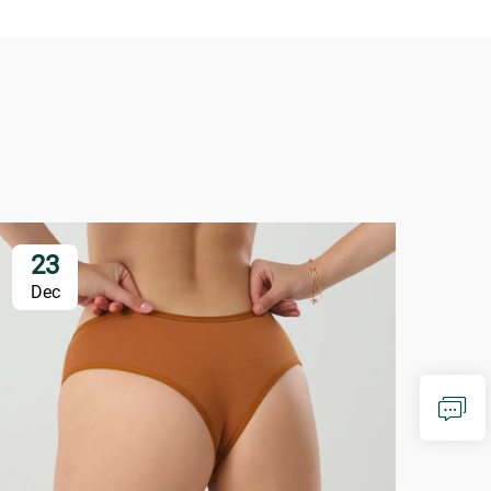
23
2
Dec
De