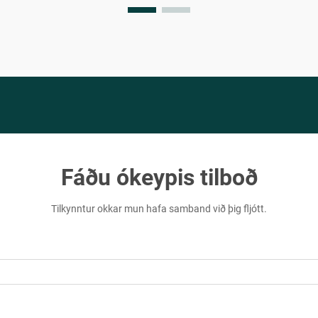
Fáðu ókeypis tilboð
Tilkynntur okkar mun hafa samband við þig fljótt.