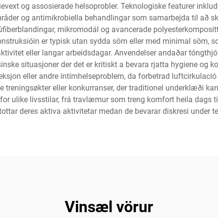
evext og assosierade helsoprobler. Teknologiske featurer inklu
ómråder og antimikrobiella behandlingar som samarbejda til að s
búfiberblandingar, mikromodál og avancerade polyesterkomposit
struksióin er typisk utan sydda söm eller med minimal söm, so
aktivitet eller langar arbeidsdagar. Anvendelser andaðar tóngthjón
inske situasjoner der det er kritiskt a bevara rjatta hygiene og
feksjon eller andre íntímhelseproblem, da forbetrad luftcirkula
e treningsøkter eller konkurranser, der traditionel underklæði 
for ulike livsstilar, frá travlæmur som treng komfort heila dags t
ttar deres aktiva aktivitetar medan de bevarar diskresi under 
Vinsæl vörur