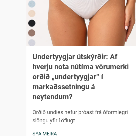
Undertyygjar útskýrðir: Af
hverju nota nútíma vörumerki
orðið „undertyygjar“ í
markaðssetningu á
neytendum?
Orðið undies hefur þróast frá óformlegri
slöngu yfir í öflugt
markaðssetningarverkfæri sem vekur við
SÝA MEIRA