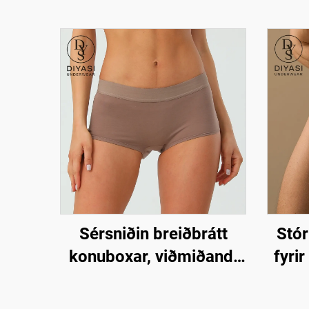
Sérsniðin breiðbrátt
Stór
konuboxar, viðmiðandi
fyrir
ullar boxar stutt
– 
ön