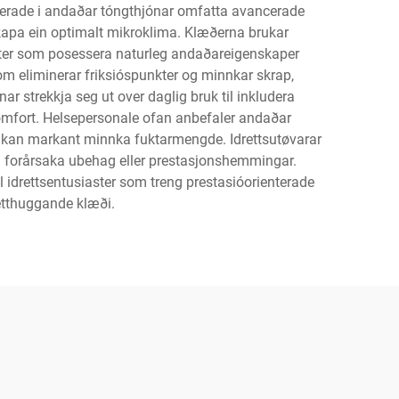
derade i andaðar tóngthjónar omfatta avancerade
kapa ein optimalt mikroklima. Klæðerna brukar
ter som posessera naturleg andaðareigenskaper
m eliminerar friksióspunkter og minnkar skrap,
ar strekkja seg ut over daglig bruk til inkludera
 komfort. Helsepersonale ofan anbefaler andaðar
ció kan markant minnka fuktarmengde. Idrettsutøvarar
kan forårsaka ubehag eller prestasjonshemmingar.
il idrettsentusiaster som treng prestasióorienterade
tetthuggande klæði.