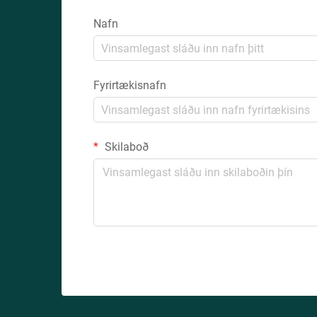
Nafn
Fyrirtækisnafn
Skilaboð