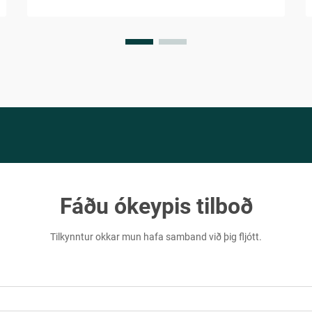
verulegum...
Fáðu ókeypis tilboð
Tilkynntur okkar mun hafa samband við þig fljótt.