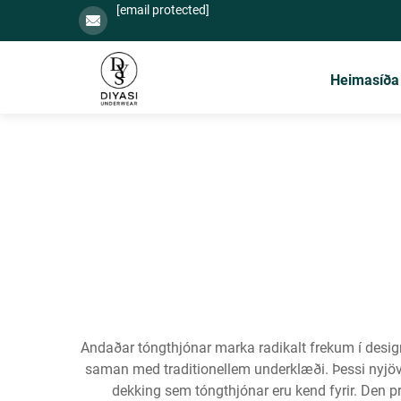
[email protected]
Heimasíða
Andaðar tóngthjónar marka radikalt frekum í design
saman med traditionellem underklæði. Þessi nyjöv
dekking sem tóngthjónar eru kend fyrir. Den pr