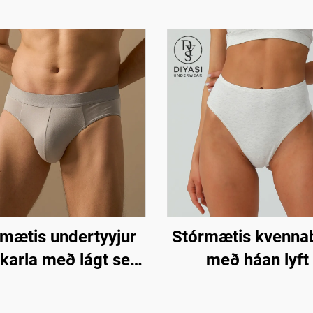
mætis undertyyjur
Stórmætis kvenna
 karla með lágt seti
með háan lyft 
Húðvandvirkt og
Einkamerkt
dunarlegt fat | án
öndunarfærandi b