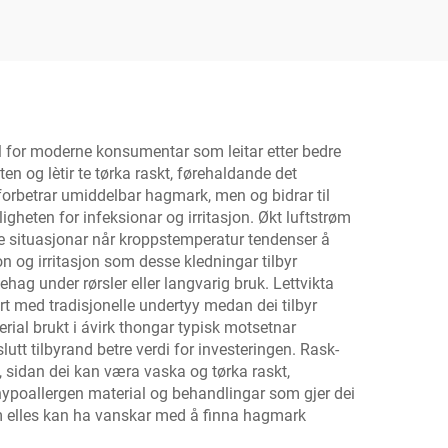
g
fyrir litlubúðir og
áhrifaveldar vörumerki
val for moderne konsumentar som leitar etter bedre
ten og lètir te tørka raskt, førehaldande det
forbetrar umiddelbar hagmark, men og bidrar til
heten for infeksionar og irritasjon. Økt luftstrøm
ande situasjonar når kroppstemperatur tendenser å
n og irritasjon som desse kledningar tilbyr
g under rørsler eller langvarig bruk. Lettvikta
ert med tradisjonelle undertyy medan dei tilbyr
rial brukt i ávirk thongar typisk motsetnar
lutt tilbyrand betre verdi for investeringen. Rask-
il, sidan dei kan væra vaska og tørka raskt,
r hypoallergen material og behandlingar som gjer dei
som elles kan ha vanskar med å finna hagmark