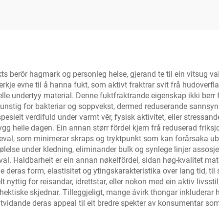
snípiskjás |
með háan leg
ildsviðskipti og
sérsniðið
ekts berör hagmark og personleg helse, gjerand te til ein vitsug 
rkje evne til å hanna fukt, som aktivt fraktrar svit frå hudoverfla
le undertyy material. Denne fuktfraktrande eigenskap ikki berr 
unstig for bakteriar og soppvekst, dermed reduserande sannsynlig
pesielt verdifuld under varmt vêr, fysisk aktivitet, eller stress
gg heile dagen. Ein annan størr fördel kjem frå reduserad friksjo
al, som minimerar skraps og tryktpunkt som kan forårsaka ubeha
 følelse under kledning, eliminander bulk og synlege linjer assosj
l. Haldbarheit er ein annan nøkelfördel, sidan høg-kvalitet mate
eras form, elastisitet og ytingskarakteristika over lang tid, til s
nyttig for reisandar, idrettstar, eller nokon med ein aktiv livsst
r hektiske skjednar. Tilleggjeligt, mange ávirk thongar inkludera
, utvidande deras appeal til eit bredre spekter av konsumentar 