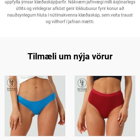
uppfylla ýmsar klæðaskápþarfir. Nákvæm jafnvægi milli ásjónarlegs
útlits og virkilegrar afköst gerir lökkubuxur fyrir konur að
nauðsynlegum hluta í nútímakvenna klæðaskáp, sem veita traust
og viðhorf í jafnan mætti.
Tilmæli um nýja vörur