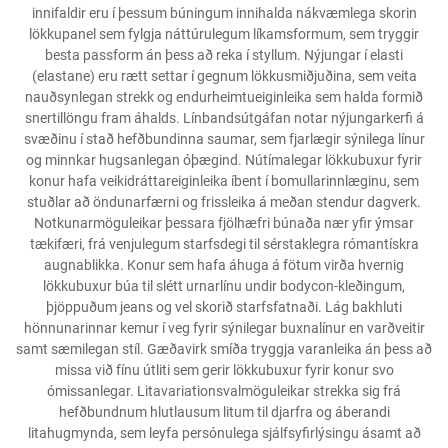
innifaldir eru í þessum búningum innihalda nákvæmlega skorin
lökkupanel sem fylgja náttúrulegum líkamsformum, sem tryggir
besta passform án þess að reka í styllum. Nýjungar í elasti
(elastane) eru rætt settar í gegnum lökkusmiðjuðina, sem veita
nauðsynlegan strekk og endurheimtueiginleika sem halda formið
snertillöngu fram áhalds. Línbandsútgáfan notar nýjungarkerfi á
svæðinu í stað hefðbundinna saumar, sem fjarlægir sýnilega línur
og minnkar hugsanlegan óþægind. Nútímalegar lökkubuxur fyrir
konur hafa veikidráttareiginleika íbent í bomullarinnlæginu, sem
stuðlar að öndunarfærni og frissleika á meðan stendur dagverk.
Notkunarmöguleikar þessara fjölhæfri búnaða nær yfir ýmsar
tækifæri, frá venjulegum starfsdegi til sérstaklegra rómantískra
augnablikka. Konur sem hafa áhuga á fötum virða hvernig
lökkubuxur búa til slétt urnarlínu undir bodycon-kleðingum,
þjöppuðum jeans og vel skorið starfsfatnaði. Lág bakhluti
hönnunarinnar kemur í veg fyrir sýnilegar buxnalínur en varðveitir
samt sæmilegan stíl. Gæðavirk smíða tryggja varanleika án þess að
missa við fínu útliti sem gerir lökkubuxur fyrir konur svo
ómissanlegar. Litavariationsvalmöguleikar strekka sig frá
hefðbundnum hlutlausum litum til djarfra og áberandi
litahugmynda, sem leyfa persónulega sjálfsyfirlýsingu ásamt að