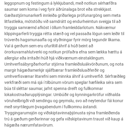
leggopnum og festingum á lykkjubandi, með notkun sérhæfðra
saumar sem koma í veg fyrir áðrúnalaga brot eða strekkjast.
Gæðastjórnunarkerfi innleiða gríðarlega prófunargöng sem meta
litfastleika, mótstöðu við samdrátt og endurheimtun sveigja til að
tryggja samræmd afköst í öllum framleiddarlotum. Nákvæmur
klippingarferli tryggja rétta stærð og vel passaða lögun sem leiðir til
trúverðs hagsmunaafla og styðningar fyrir mörg tegundir líkama.
Val á gerðum sem eru ofurlítill áhrif á húð beint að
örorkuvarnahlutverki og notkun prófaðra efna sem lækka hættu á
allergíur eða irritaðri húð hjá viðkvæmum einstaklingum.
Umhverfisábyrgðarhorfur stjórna framleiðsluákvörðunum, og nota
margir hágæðamerkjir sjálfbærar framleiðsluaðferðir og
umhverfisvænar litarefni sem minnka áhrif á umhverfið. Sérfræðileg
verkfræði sem má sjá í tilbúnum vörum speglar hæfileika séra sem
búa til sléttar saumar, jafnt spenna dreift og fullkomnar
lokakostnaðarupplýsingar. Umbúðir og kynningarkröfur viðhalda
vöruheilbrigði við sendingu og geymslu, svo að neytendur fái konur
með snyrtilegum þvagabendum í fullkomnu ástandi.
Tryggingarumsjón og viðskiptavinnaþjónusta sýna framleiðenda
trú á gæðum gerðarinnar og gefa viðskiptavinum traust við kaup á
hágæða nærumfatavörum.