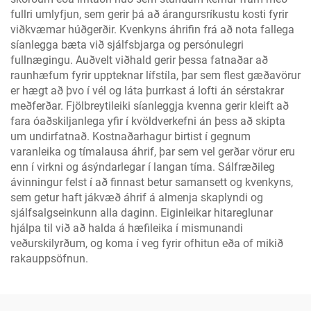
fullri umlyfjun, sem gerir þá að árangursríkustu kosti fyrir
viðkvæmar húðgerðir. Kvenkyns áhrifin frá að nota fallega
síanlegga bæta við sjálfsbjarga og persónulegri
fullnægingu. Auðvelt viðhald gerir þessa fatnaðar að
raunhæfum fyrir uppteknar lífstíla, þar sem flest gæðavörur
er hægt að þvo í vél og láta þurrkast á lofti án sérstakrar
meðferðar. Fjölbreytileiki síanleggja kvenna gerir kleift að
fara óaðskiljanlega yfir í kvöldverkefni án þess að skipta
um undirfatnað. Kostnaðarhagur birtist í gegnum
varanleika og tímalausa áhrif, þar sem vel gerðar vörur eru
enn í virkni og ásýndarlegar í langan tíma. Sálfræðileg
ávinningur felst í að finnast betur samansett og kvenkyns,
sem getur haft jákvæð áhrif á almenja skaplyndi og
sjálfsalgseinkunn alla daginn. Eiginleikar hitareglunar
hjálpa til við að halda á hæfileika í mismunandi
veðurskilyrðum, og koma í veg fyrir ofhitun eða of mikið
rakauppsöfnun.