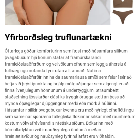
Yfirborðsleg truflunartækni
Óttarlega góður komforturinn sem fæst með hásamfara sílíkum
þvagabuxum hjá konum stafar af framúrskarandi
framleiðsluaðferðum og vel völdum efnum sem leggja áherslu á
fullnægingu notanda fyrir ofan allt annað. Nútíma
framleiðsluaðferðir innihalda saumarlausa smíði sem felur í sér að
hefja við þrýstipunkta og hrjálp mótguðjungar sem algengt er að
finna í venjulegum hönnunum á undertyggjum. Straumbeitt
staðsetning ljóssjarðar elástíks tryggir örugga sæti án þess að
mynda óþægilegar djúpgengnar merki eða mörk á húðinni.
Hásamfarir sílíkir þvagabuxur kvenna eru með nýrlegt efnafléttingu
sem sameinar sjónræna fallegleika flókinnar sílíkar með raunhæfum
kostum vökvafrávísandi sintetísku síðum. Bókarinn með
bómullarlyktun veitir nauðsynlega öndun á meðan
hreinlætisvíðurlög nauðsynleg fyrir nálarfat eru viðhaldin.