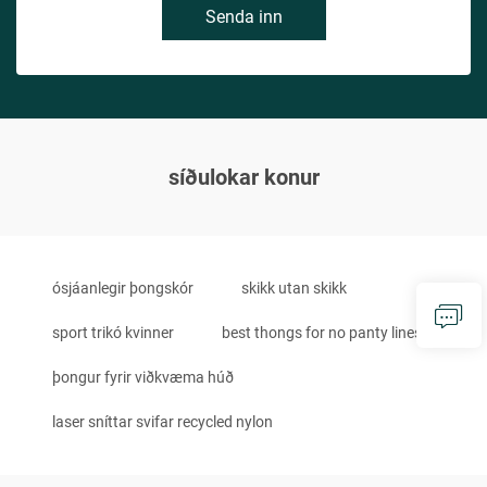
Senda inn
síðulokar konur
ósjáanlegir þongskór
skikk utan skikk
sport trikó kvinner
best thongs for no panty lines
þongur fyrir viðkvæma húð
laser sníttar svifar recycled nylon