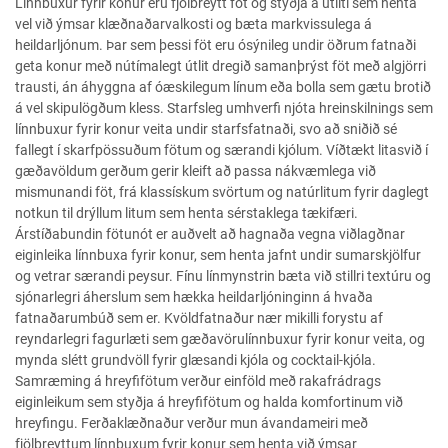
Línnbuxur fyrir konur eru fjölbreytt föt og styðja á útliti sem henta
vel við ýmsar klæðnaðarvalkosti og bæta markvissulega á
heildarljónum. Þar sem þessi föt eru ósýnileg undir öðrum fatnaði
geta konur með nútímalegt útlit dregið samanþrýst föt með algjörri
trausti, án áhyggna af óæskilegum línum eða bolla sem gætu brotið
á vel skipulögðum kless. Starfsleg umhverfi njóta hreinskilnings sem
línnbuxur fyrir konur veita undir starfsfatnaði, svo að sniðið sé
fallegt í skarfpössuðum fötum og særandi kjólum. Víðtækt litasvið í
gæðavöldum gerðum gerir kleift að passa nákvæmlega við
mismunandi föt, frá klassískum svörtum og natúrlitum fyrir daglegt
notkun til drýllum litum sem henta sérstaklega tækifæri.
Árstíðabundin fötunót er auðvelt að hagnaða vegna viðlagðnar
eiginleika línnbuxa fyrir konur, sem henta jafnt undir sumarskjölfur
og vetrar særandi peysur. Fínu línmynstrin bæta við stillri textúru og
sjónarlegri áherslum sem hækka heildarljóninginn á hvaða
fatnaðarumbúð sem er. Kvöldfatnaður nær mikilli forystu af
reyndarlegri fagurlæti sem gæðavörulínnbuxur fyrir konur veita, og
mynda slétt grundvöll fyrir glæsandi kjóla og cocktail-kjóla.
Samræming á hreyfifötum verður einföld með rakafrádrags
eiginleikum sem styðja á hreyfifötum og halda komfortinum við
hreyfingu. Ferðaklæðnaður verður mun ávandameiri með
fjölbreyttum línnbuxum fyrir konur sem henta við ýmsar