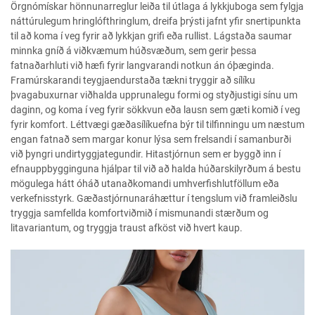
Örgnómískar hönnunarreglur leiða til útlaga á lykkjuboga sem fylgja
náttúrulegum hringlófthringlum, dreifa þrýsti jafnt yfir snertipunkta
til að koma í veg fyrir að lykkjan grifi eða rullist. Lágstaða saumar
minnka gníð á viðkvæmum húðsvæðum, sem gerir þessa
fatnaðarhluti við hæfi fyrir langvarandi notkun án óþæginda.
Framúrskarandi teygjaendurstaða tækni tryggir að sílíku
þvagabuxurnar viðhalda upprunalegu formi og styðjustigi sínu um
daginn, og koma í veg fyrir sökkvun eða lausn sem gæti komið í veg
fyrir komfort. Léttvægi gæðasílíkuefna býr til tilfinningu um næstum
engan fatnað sem margar konur lýsa sem frelsandi í samanburði
við þyngri undirtyggjategundir. Hitastjórnun sem er byggð inn í
efnauppbygginguna hjálpar til við að halda húðarskilyrðum á bestu
mögulega hátt óháð utanaðkomandi umhverfishlutföllum eða
verkefnisstyrk. Gæðastjórnunaráhættur í tengslum við framleiðslu
tryggja samfellda komfortviðmið í mismunandi stærðum og
litavariantum, og tryggja traust afköst við hvert kaup.