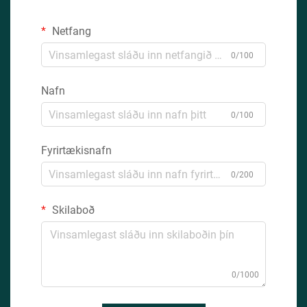
Netfang
0/100
Nafn
0/100
Fyrirtækisnafn
0/200
Skilaboð
0/1000