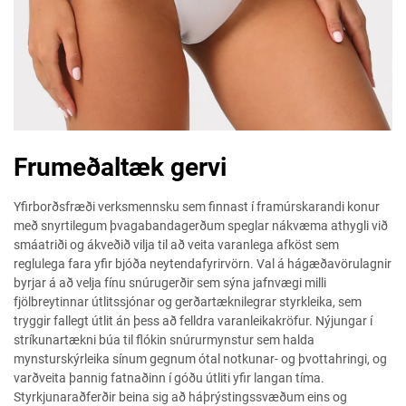
Frumeðaltæk gervi
Yfirborðsfræði verksmennsku sem finnast í framúrskarandi konur
með snyrtilegum þvagabandagerðum speglar nákvæma athygli við
smáatriði og ákveðið vilja til að veita varanlega afköst sem
reglulega fara yfir bjóða neytendafyrirvörn. Val á hágæðavörulagnir
byrjar á að velja fínu snúrugerðir sem sýna jafnvægi milli
fjölbreytinnar útlitssjónar og gerðartæknilegrar styrkleika, sem
tryggir fallegt útlit án þess að felldra varanleikakröfur. Nýjungar í
stríkunartækni búa til flókin snúrurmynstur sem halda
mynsturskýrleika sínum gegnum ótal notkunar- og þvottahringi, og
varðveita þannig fatnaðinn í góðu útliti yfir langan tíma.
Styrkjunaraðferðir beina sig að háþrýstingssvæðum eins og