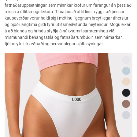
fatnaðaruppsetningar, sem minnkar kröfur um farangur án þess að
missa á útlitsmöguleikum. Tímalausið útlit líns tryggir að þessar
kaupaverðar vorur haldi sig í mótinu í gegnum breytilegar áherslur
og bjóði langtíma gildi fyrir útlitsmeðvitunda neytendur. Möguleikar
á að blanda og hrinda styðja á nákvæmri samræmingu við
mismunandi behangsstíla og fatnaðarumbúðir, sem hámarkar
fjölbreytni í klæðnaði og persónulegar sjálfssýningar.