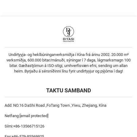
Undirtyyja- og heklbúningarverksmiðja í Kína frá árinu 2002. 20.000 m²
verksmiðja, 600.000 bitar/mánuði, sýningar í 7 daga, lágmarksmagn 100
bitar. Gæðastjórnun á ISO-stigi, umhverfisvæn efni, sending um allan
heim. Byrjaðu á sérsníðinni línu fyrir undirtyyjur og pýjóma í dag!
TAKTU SAMBAND
Add: NO.16 DaShi Road ,FoTang Town ,Yiwu, Zhejiang, Kína
Netfang:
[email protected]
Sími:
+86-13566715126
Fax:
+86-579-85569925