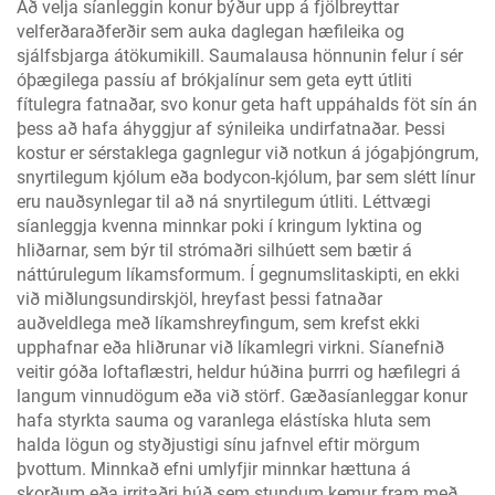
Að velja síanleggin konur býður upp á fjölbreyttar
velferðaraðferðir sem auka daglegan hæfileika og
sjálfsbjarga átökumikill. Saumalausa hönnunin felur í sér
óþægilega passíu af brókjalínur sem geta eytt útliti
fítulegra fatnaðar, svo konur geta haft uppáhalds föt sín án
þess að hafa áhyggjur af sýnileika undirfatnaðar. Þessi
kostur er sérstaklega gagnlegur við notkun á jógaþjóngrum,
snyrtilegum kjólum eða bodycon-kjólum, þar sem slétt línur
eru nauðsynlegar til að ná snyrtilegum útliti. Léttvægi
síanleggja kvenna minnkar poki í kringum lyktina og
hliðarnar, sem býr til strómaðri silhúett sem bætir á
náttúrulegum líkamsformum. Í gegnumslitaskipti, en ekki
við miðlungsundirskjöl, hreyfast þessi fatnaðar
auðveldlega með líkamshreyfingum, sem krefst ekki
upphafnar eða hliðrunar við líkamlegri virkni. Síanefnið
veitir góða loftaflæstri, heldur húðina þurrri og hæfilegri á
langum vinnudögum eða við störf. Gæðasíanleggar konur
hafa styrkta sauma og varanlega elástíska hluta sem
halda lögun og styðjustigi sínu jafnvel eftir mörgum
þvottum. Minnkað efni umlyfjir minnkar hættuna á
skorðum eða irritaðri húð sem stundum kemur fram með