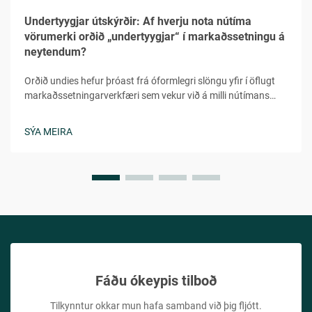
Undertyygjar útskýrðir: Af hverju nota nútíma
vörumerki orðið „undertyygjar“ í markaðssetningu á
neytendum?
Orðið undies hefur þróast frá óformlegri slöngu yfir í öflugt
markaðssetningarverkfæri sem vekur við á milli nútímans
neytenda í fjölbreyttum lýðræðum. Þetta leikni en samt
persónulega orð veitir tilfinninguna fyrir hversdagsleit,
SÝA MEIRA
aðgengileika og persónulega tengingu sem...
Fáðu ókeypis tilboð
Tilkynntur okkar mun hafa samband við þig fljótt.