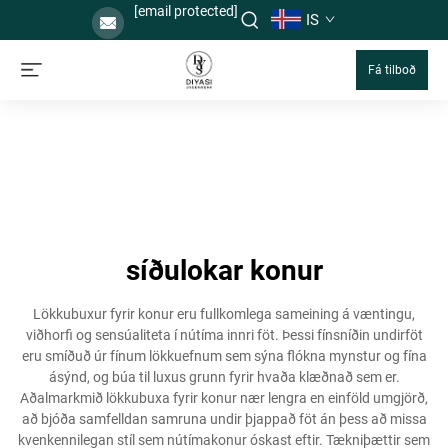
[email protected]
IS
Fá tilboð
síðulokar konur
Lökkubuxur fyrir konur eru fullkomlega sameining á væntingu,
viðhorfi og sensúaliteta í nútíma innri föt. Þessi fínsníðin undirföt
eru smíðuð úr fínum lökkuefnum sem sýna flókna mynstur og fína
ásýnd, og búa til luxus grunn fyrir hvaða klæðnað sem er.
Aðalmarkmið lökkubuxa fyrir konur nær lengra en einföld umgjörð,
að bjóða samfelldan samruna undir þjappað föt án þess að missa
kvenkennilegan stíl sem nútímakonur óskast eftir. Tækniþættir sem