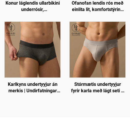
Konur láglendis ullarbikini
Ofanofan lendis rós með
underrósir,
einlita lit, komfortstýring
öndunarfærilokkar með
tanga lokkar fyrir konur
sérsniðnum logó, stytt
Karlkyns undertyyjur án
Stórmætis undertyyjur
merkis | Undirfatningar
fyrir karla með lágt seti –
með vökvafrádrátt og
Húðvandvirkt og
lægri sæti án forpoka
öndunarlegt fat | án
snípiskjás | Heildsviðskipti
og sérsniðið