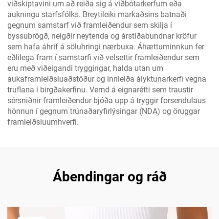
viðskiptavini um að reiða sig á viðbótarkerfum eða
aukningu starfsfólks. Breytileiki markaðsins batnaði
gegnum samstarf við framleiðendur sem skilja í
byssubrögð, neigðir neytenda og árstíðabundnar kröfur
sem hafa áhrif á söluhringi nærbuxa. Áhættuminnkun fer
eðlilega fram í samstarfi við velsettir framleiðendur sem
eru með viðeigandi tryggingar, halda utan um
aukaframleiðsluaðstöður og innleiða ályktunarkerfi vegna
truflana í birgðakerfinu. Vernd á eignarétti sem traustir
sérsniðnir framleiðendur bjóða upp á tryggir forsendulaus
hönnun í gegnum trúnaðaryfirlýsingar (NDA) og öruggar
framleiðsluumhverfi.
Ábendingar og ráð