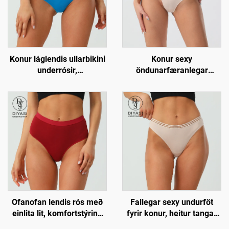
Konur láglendis ullarbikini
Konur sexy
underrósir,
öndunarfæranlegar
öndunarfærilokkar með
einfaldar ullarbikini lokkar,
sérsniðnum logó, stytt
mjúkar og viðmiðandi
undurföt
Ofanofan lendis rós með
Fallegar sexy undurföt
einlita lit, komfortstýring
fyrir konur, heitur tangar
tanga lokkar fyrir konur
tanga, viðmiðandi lokkar