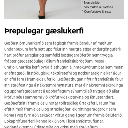
Þrepulegar gæslukerfi
Gæðastjórnunarkerfið sem faglegir framleiðendur af mæltum
undanbuxum hafa sett upp felur inn margra stiga endurgönguferli,
hart prófunarreglur og samfelld bætingaraðferðir sem tryggja
frábær gæðastöðulag í öllum framleiðslubrögðum. Þessi
umfjöllunarríka kerfi byrja á athugun á inntökuvörum þar sem metin
er efnagæði, litstöðugleiki, textúrstefni og notkunareiginleikar áður
en efni fara í framleiðsluferlið. Gæðaathuganir fyrir framleiðslu felur
inn staðfestingu á nákvæmni mynsturs, mat á nákvæmni skerðinga
og upphafsgæðamat á upphaflegum sýnum til að tryggja að allar
kröfur séu í samræmi við kröfur viðskiptavina og iðnustandart.
Gæðaeftirlit í framleiðslu notar tölfræðileg úrtaksferli, rauntíma
eftirlit með framleiðslu og straxlagðar leiðréttingaraðgerðir sem
koma í veg fyrir að vaskaðar vörur gangi í gegnum framleiðsluferlið.
Lokaprófunarferli kanna lokið vöru í ljósi smíðintruflunar,
víddanákvæmni, útlitsgæða og virkni með staðlaðum