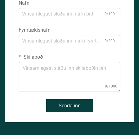
Nafn
0/100
Fyrirtækisnafn
0/200
Skilaboð
0/1000
Senda inn