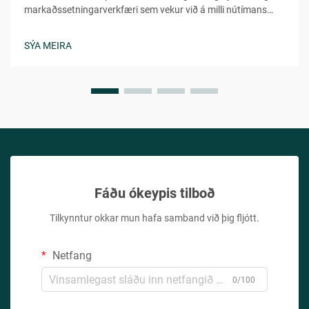
markaðssetningarverkfæri sem vekur við á milli nútímans
neytenda í fjölbreyttum lýðræðum. Þetta leikni en samt
persónulega orð veitir tilfinninguna fyrir hversdagsleit,
SÝA MEIRA
aðgengileika og persónulega tengingu sem...
Fáðu ókeypis tilboð
Tilkynntur okkar mun hafa samband við þig fljótt.
Netfang
0/100