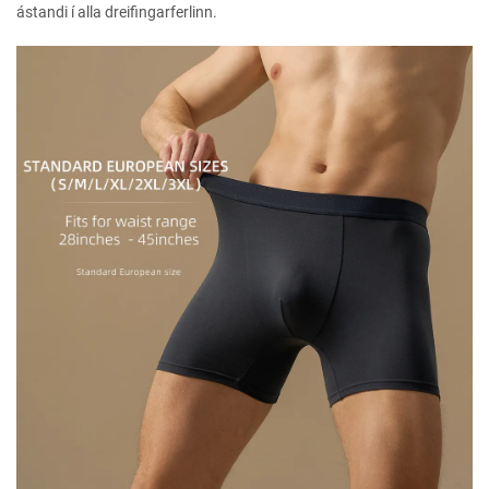
ástandi í alla dreifingarferlinn.