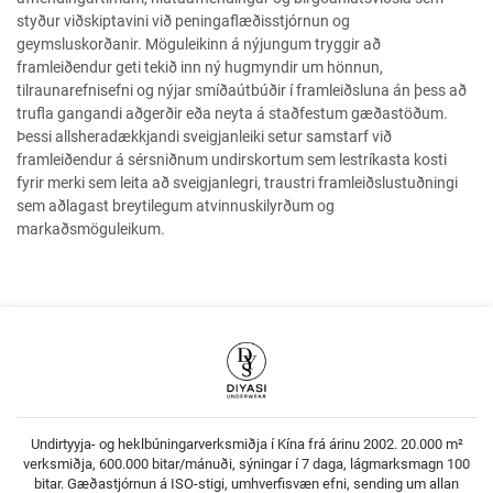
styður viðskiptavini við peningaflæðisstjórnun og
geymsluskorðanir. Möguleikinn á nýjungum tryggir að
framleiðendur geti tekið inn ný hugmyndir um hönnun,
tilraunarefnisefni og nýjar smíðaútbúðir í framleiðsluna án þess að
trufla gangandi aðgerðir eða neyta á staðfestum gæðastöðum.
Þessi allsheradækkjandi sveigjanleiki setur samstarf við
framleiðendur á sérsniðnum undirskortum sem lestríkasta kosti
fyrir merki sem leita að sveigjanlegri, traustri framleiðslustuðningi
sem aðlagast breytilegum atvinnuskilyrðum og
markaðsmöguleikum.
Undirtyyja- og heklbúningarverksmiðja í Kína frá árinu 2002. 20.000 m²
verksmiðja, 600.000 bitar/mánuði, sýningar í 7 daga, lágmarksmagn 100
bitar. Gæðastjórnun á ISO-stigi, umhverfisvæn efni, sending um allan