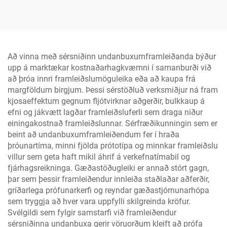
Að vinna með sérsniðinn undanbuxumframleiðanda býður
upp á marktækar kostnaðarhagkvæmni í samanburði við
að þróa innri framleiðslumöguleika eða að kaupa frá
margföldum birgjum. Þessi sérstöðluð verksmiðjur ná fram
kjosaeffektum gegnum fljótvirknar aðgerðir, bulkkaup á
efni og jákvætt lagðar framleiðsluferli sem draga niður
einingakostnað framleiðslunnar. Sérfræðikunningin sem er
beint að undanbuxumframleiðendum fer í hraða
þróunartíma, minni fjölda prótotípa og minnkar framleiðslu
villur sem geta haft mikil áhrif á verkefnatímabil og
fjárhagsreikninga. Gæðastöðugleiki er annað stórt gagn,
þar sem þessir framleiðendur innleiða staðlaðar aðferðir,
gríðarlega prófunarkerfi og reyndar gæðastjórnunarhópa
sem tryggja að hver vara uppfylli skilgreinda kröfur.
Svélgildi sem fylgir samstarfi við framleiðendur
sérsniðinna undanbuxa gerir vöruorðum kleift að prófa