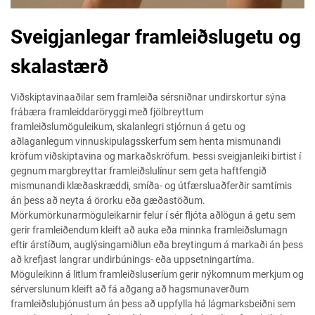
Sveigjanlegar framleiðslugetu og
skalastærð
Viðskiptavinaaðilar sem framleiða sérsniðnar undirskortur sýna
frábæra framleiddaröryggi með fjölbreyttum
framleiðslumöguleikum, skalanlegri stjórnun á getu og
aðlaganlegum vinnuskipulagsskerfum sem henta mismunandi
kröfum viðskiptavina og markaðskröfum. Þessi sveigjanleiki birtist í
gegnum margbreyttar framleiðslulínur sem geta haftfengið
mismunandi klæðaskræddi, smíða- og útfærsluaðferðir samtímis
án þess að neyta á örorku eða gæðastöðum.
Mörkumörkunarmöguleikarnir felur í sér fljóta aðlögun á getu sem
gerir framleiðendum kleift að auka eða minnka framleiðslumagn
eftir árstíðum, auglýsingamiðlun eða breytingum á markaði án þess
að krefjast langrar undirbúnings- eða uppsetningartíma.
Möguleikinn á litlum framleiðsluseríum gerir nýkomnum merkjum og
sérverslunum kleift að fá aðgang að hagsmunaverðum
framleiðsluþjónustum án þess að uppfylla há lágmarksbeiðni sem