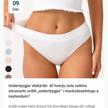
09
Dec
Undertyygjar útskýrðir: Af hverju nota nútíma
vörumerki orðið „undertyygjar“ í markaðssetningu á
neytendum?
Orðið undies hefur þróast frá óformlegri slöngu yfir í öflugt