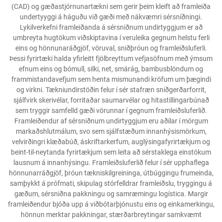
(CAD) og gæðastjórnunartækni sem gerir þeim kleift að framleiða
undertyyggi á háguðu við gæði með nákvæmri sérsníðningi.
Lykilverkefni framleiðanda á sérsniðnum undirtyggjum er að
umbreyta hugtökum viðskiptavina í veruleika gegnum helstu ferli
eins og hönnunaráðgjöf, vöruval, sniðþróun og framleiðsluferli.
Þessi fyrirtæki halda yfirleitt fjölbreyttum vefjasöfnum með ýmsum
efnum eins og bómull, silki, net, smárág, bambusblöndum og
frammistandavefjum sem henta mismunandi kröfum um þægindi
og virkni. Tækniundirstöðin felur í sér stafræn sniðgerðarforrit,
sjálfvirk skerivélar, forritaðar saumarvélar og hitastillingarbúnað
sem tryggir samfelld gæði vörunnar í gegnum framleiðsluferlið.
Framleiðendur af sérsniðnum undirtyggjum eru aðilar í mörgum
markaðshlutmálum, svo sem sjálfstæðum innanhýsismörkum,
velvirðingri klæðabúð, áskriftarkerfum, auglýsingafyrirtækjum og
beint-til-neytanda fyrirtækjum sem leita að sérstaklega einstökum
lausnum á innanhýsingu. Framleiðsluferlið felur í sér upphaflega
hönnunarráðgjöf, þróun tækniskilgreininga, útbúggingu frumeinda,
samþykkt á prófmati, skipulag stórfelldrar framleiðslu, tryggingu á
gæðum, sérsniðna pakkningu og samræmingu logística. Margir
framleiðendur bjóða upp á viðbótarþjónustu eins og einkamerkingu,
hönnun merktar pakkningar, stærðarbreytingar samkvæmt