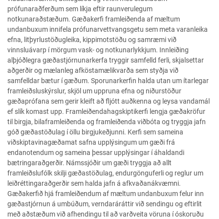
prófunaraðferðum sem líkja eftir raunverulegum
notkunaraðstæðum. Gæðakerfi framleiðenda af mæltum
undanbuxum innifela prófunarvettvangsgetu sem meta varanleika
efna, litþyrlustöðugleika, kippimotstöðu og samræmi við
vinnsluávarp í mörgum vask- og notkunarlykkjum. Innleiðing
alþjóðlegra gæðastjórnunarkerfa tryggir samfelld ferli, skjalsettar
aðgerðir og mælanleg afköstamælikvarða sem styðja við
samfelldar bætur í gæðum. Sporunarkerfin halda utan um ítarlegar
framleiðsluskýrslur, skjöl um uppruna efna og niðurstöður
gæðaprófana sem gerir kleift að fljótt auðkenna og leysa vandamál
ef slík komast upp. Framleiðendahagskiptikerfi lengja gæðakröfur
til birgja, bilaframleiðenda og framleiðenda viðbóta og tryggja jafn
góð gæðastöðulag í öllu birgjukeðjunni. Kerfi sem sameina
viðskiptavinagæðamat safna upplýsingum um gæði frá
endanotendum og sameina þessar upplýsingar í áhaldandi
bætringaraðgerðir. Námssjóðir um gæði tryggja að allt
framleiðslufólk skilji gæðastöðulag, endurgönguferli og reglur um
leiðréttingaraðgerðir sem halda jafn á afkvaðanákvæmni.
Gæðakerfið hjá framleiðendum af mæltum undanbuxum felur inn
gæðastjórnun á umbúðum, verndaráráttir við sendingu og eftirlit
með aðstæðum við afhendingu til að varðveita vöruna í óskoruðu