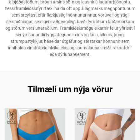
alþjóðastöðum, þróun ársins söfn og lausnir á lagafarþjónustu.
Þessi framleiðslufyrirtæki halda oft upp á lágmarks magnpöntunum
sem breytast eftir flækjustigi hönnunarinnar, vöruvali og stigi
sérsníðningar, sem gerir aðgengilegt bæði fyrir litlum búðamörkum
og stórum verslunaraðilum. Framleiðslumöguleikarnir felur yfirleitt í
sér ýmsar undirtyggjategundir eins og kúlu, bikinis, þong,
strumpustykkjur, háseldar útgáfur og sérstakar hönnunir sem
innihalda einstök eiginleika eins og saumalausa smíði, rakaafdrif
eða dýrlunarelement.
Tilmæli um nýja vörur