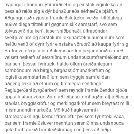
nýjungar í hönnun, yfirborðsefni og einstök eiginleika án
þess að reiða sig á dýr búnaður eða sérhæfða þjálfun.
Aðgangur að nýjasta framleiðslutækni verður tiltölulega
auðveldlega tiltækur í gegnum slík samstarf, svo sem
tölvustýrð rita kerfi, laser sniðbúnaði, últrasóndar
sveifjuvélum og sérstökum lokunartæknilausnunum sem
hefðu verið of dýrir fyrir einstaka vöruorð að kaupa fyrir sig.
Bætur verulega á birgðakerfisáætlun þegar unnið er með
velsett netkerfi af sérsniðnum undanbuxumframleiðendum,
þar sem þessar fyrirtæki halda öllum áreiðanlegum
samböndum við birgja, birgðastjórnunarkerfum og
logistikusamstarfsaðilum sem tryggja samfelldan
aðgengileika að efnum og tímalegra sendingar.
Reglugerðarábyrgðarkerfi sem reyndir framleiðendur bjóða
upp á hjálpar vöruorðum að leita sér umflugðar alþjóðlegar
staðlar, öryggiskröfur og merkingarkröfur sem breytast milli
mismunandi markaða. Mörkuð hagkvæmni í
stærðaraukningu kemur fram eftir því sem fyrirtæki vaxa,
þar sem framleiðsluver menntun sérsniðinna undanbuxa
geta hratt aukið framleiðslumagn án þess að biðja