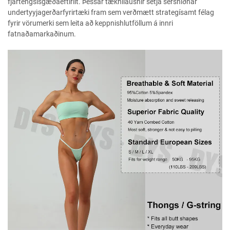
fjartengslsgæðaeftirlit. Þessar tæknilausnir setja sérsníðnar
undertyyjagerðarfyrirtæki fram sem verðmætt strategísamt félag
fyrir vörumerki sem leita að keppnishlutföllum á innri
fatnaðamarkaðinum.