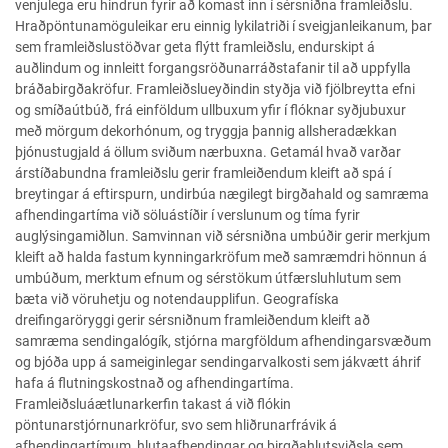
venjulega eru hindrun fyrir að komast inn í sérsniðna framleiðslu.
Hraðpöntunamöguleikar eru einnig lykilatriði í sveigjanleikanum, þar
sem framleiðslustöðvar geta flýtt framleiðslu, endurskipt á
auðlindum og innleitt forgangsröðunarráðstafanir til að uppfylla
bráðabirgðakröfur. Framleiðslueyðindin styðja við fjölbreytta efni
og smíðaútbúð, frá einföldum ullbuxum yfir í flóknar syðjubuxur
með mörgum dekorhónum, og tryggja þannig allsheradækkan
þjónustugjald á öllum sviðum nærbuxna. Getamál hvað varðar
árstíðabundna framleiðslu gerir framleiðendum kleift að spá í
breytingar á eftirspurn, undirbúa nægilegt birgðahald og samræma
afhendingartíma við söluástíðir í verslunum og tíma fyrir
auglýsingamiðlun. Samvinnan við sérsniðna umbúðir gerir merkjum
kleift að halda fastum kynningarkröfum með samræmdri hönnun á
umbúðum, merktum efnum og sérstökum útfærsluhlutum sem
bæta við vöruhetju og notendaupplifun. Geografíska
dreifingaröryggi gerir sérsniðnum framleiðendum kleift að
samræma sendingalógík, stjórna margföldum afhendingarsvæðum
og bjóða upp á sameiginlegar sendingarvalkosti sem jákvætt áhrif
hafa á flutningskostnað og afhendingartíma.
Framleiðsluáætlunarkerfin takast á við flókin
pöntunarstjórnunarkröfur, svo sem hliðrunarfrávik á
afhendingartímum, hlutaafhendingar og birgðahlutsviðsla sem