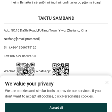
heim. Byrjaðu á sérsníðinni línu fyrir undirtyyjur og pýjóma í dag!
TAKTU SAMBAND
Add: NO.16 DaShi Road ,FoTang Town ,Yiwu, Zhejiang, Kína
Netfang:
[email protected]
Sími:
+86-13566715126
Fax:
+86-579-85569925
Wechat:
Whatsapp:
We value your privacy
We use cookies and similar tools to provide our services. If you
Höfundarréttur © 2026 YiWu DiYaSi Dress CO., LTD. Allur réttur áskilinn. —
don't want to accept all cookies, click Personalize cookies.
Friðhelgisstefna
Accept all