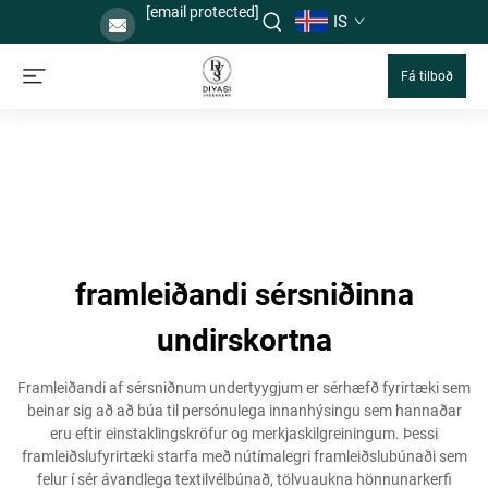
[email protected]
IS
Fá tilboð
framleiðandi sérsniðinna
undirskortna
Framleiðandi af sérsniðnum undertyygjum er sérhæfð fyrirtæki sem
beinar sig að að búa til persónulega innanhýsingu sem hannaðar
eru eftir einstaklingskröfur og merkjaskilgreiningum. Þessi
framleiðslufyrirtæki starfa með nútímalegri framleiðslubúnaði sem
felur í sér ávandlega textilvélbúnað, tölvuaukna hönnunarkerfi