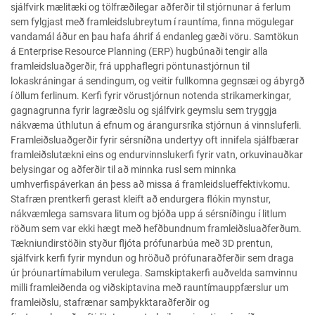
sjálfvirk mælitæki og tölfræðilegar aðferðir til stjórnunar á ferlum
sem fylgjast með framleidslubreytum í rauntíma, finna mögulegar
vandamál áður en þau hafa áhrif á endanleg gæði vöru. Samtökun
á Enterprise Resource Planning (ERP) hugbúnaði tengir alla
framleidsluaðgerðir, frá upphaflegri pöntunastjórnun til
lokaskráningar á sendingum, og veitir fullkomna gegnsæi og ábyrgð
í öllum ferlinum. Kerfi fyrir vörustjórnun notenda strikamerkingar,
gagnagrunna fyrir lagræðslu og sjálfvirk geymslu sem tryggja
nákvæma úthlutun á efnum og árangursríka stjórnun á vinnsluferli.
Framleiðsluaðgerðir fyrir sérsníðna undertyy oft innifela sjálfbærar
framleiðslutækni eins og endurvinnslukerfi fyrir vatn, orkuvinauðkar
belysingar og aðferðir til að minnka rusl sem minnka
umhverfispáverkan án þess að missa á framleidslueffektivkomu.
Stafræn prentkerfi gerast kleift að endurgera flókin mynstur,
nákvæmlega samsvara litum og bjóða upp á sérsníðingu í litlum
röðum sem var ekki hægt með hefðbundnum framleiðsluaðferðum.
Tækniundirstöðin styður fljóta prófunarbúa með 3D prentun,
sjálfvirk kerfi fyrir myndun og hröðuð prófunaraðferðir sem draga
úr þróunartímabilum verulega. Samskiptakerfi auðvelda samvinnu
milli framleiðenda og viðskiptavina með rauntímauppfærslur um
framleiðslu, stafrænar samþykktaraðferðir og