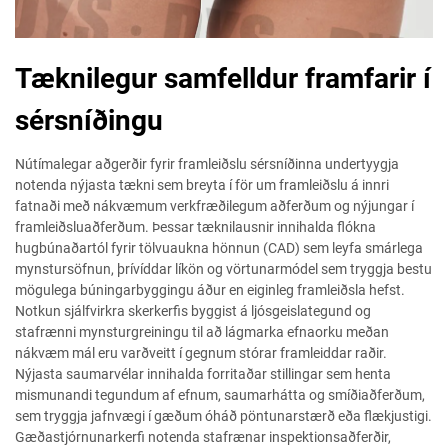
Tæknilegur samfelldur framfarir í
sérsníðingu
Nútímalegar aðgerðir fyrir framleiðslu sérsníðinna undertyygja
notenda nýjasta tækni sem breyta í för um framleiðslu á innri
fatnaði með nákvæmum verkfræðilegum aðferðum og nýjungar í
framleiðsluaðferðum. Þessar tæknilausnir innihalda flókna
hugbúnaðartól fyrir tölvuaukna hönnun (CAD) sem leyfa smárlega
mynstursöfnun, þrívíddar líkön og vörtunarmódel sem tryggja bestu
mögulega búningarbyggingu áður en eiginleg framleiðsla hefst.
Notkun sjálfvirkra skerkerfis byggist á ljósgeislategund og
stafrænni mynsturgreiningu til að lágmarka efnaorku meðan
nákvæm mál eru varðveitt í gegnum stórar framleiddar raðir.
Nýjasta saumarvélar innihalda forritaðar stillingar sem henta
mismunandi tegundum af efnum, saumarhátta og smíðiaðferðum,
sem tryggja jafnvægi í gæðum óháð pöntunarstærð eða flækjustigi.
Gæðastjórnunarkerfi notenda stafrænar inspektionsaðferðir,