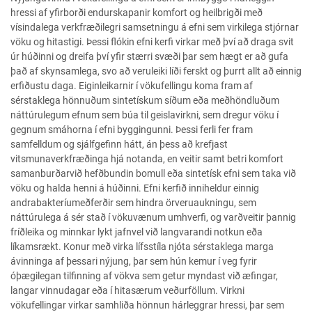
hressi af yfirborði endurskapanir komfort og heilbrigði með
vísindalega verkfræðilegri samsetningu á efni sem virkilega stjórnar
vöku og hitastigi. Þessi flókin efni kerfi virkar með því að draga svit
úr húðinni og dreifa því yfir stærri svæði þar sem hægt er að gufa
það af skynsamlega, svo að veruleiki líði ferskt og þurrt allt að einnig
erfiðustu daga. Eiginleikarnir í vökufellingu koma fram af
sérstaklega hönnuðum sintetískum síðum eða meðhöndluðum
náttúrulegum efnum sem búa til geislavirkni, sem dregur vöku í
gegnum smáhorna í efni byggingunni. Þessi ferli fer fram
samfelldum og sjálfgefinn hátt, án þess að krefjast
vitsmunaverkfræðinga hjá notanda, en veitir samt betri komfort
samanburðarvið hefðbundin bomull eða sintetísk efni sem taka við
vöku og halda henni á húðinni. Efni kerfið inniheldur einnig
andrabakteríumeðferðir sem hindra örveruaukningu, sem
náttúrulega á sér stað í vökuvænum umhverfi, og varðveitir þannig
fríðleika og minnkar lykt jafnvel við langvarandi notkun eða
líkamsrækt. Konur með virka lífsstíla njóta sérstaklega marga
ávinninga af þessari nýjung, þar sem hún kemur í veg fyrir
óþægilegan tilfinning af vökva sem getur myndast við æfingar,
langar vinnudagar eða í hitasærum veðurföllum. Virkni
vökufellingar virkar samhliða hönnun hárleggrar hressi, þar sem