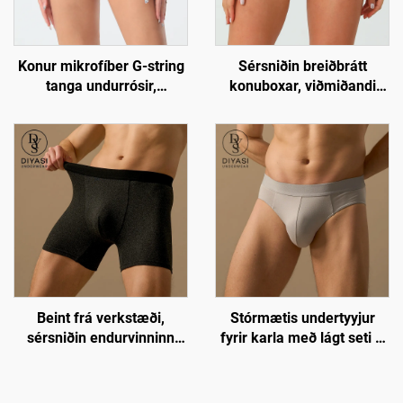
Konur mikrofíber G-string
Sérsniðin breiðbrátt
tanga undurrósir,
konuboxar, viðmiðandi
öndunarfærilegar og
ullar boxar stutt
viðmiðandi sexy undurföt
Beint frá verkstæði,
Stórmætis undertyyjur
sérsniðin endurvinninn
fyrir karla með lágt seti –
polyester undertyyjur fyrir
Húðvandvirkt og
karla – 5"
öndunarlegt fat | án
innanlegginsskór
snípiskjás | Heildsviðskipti