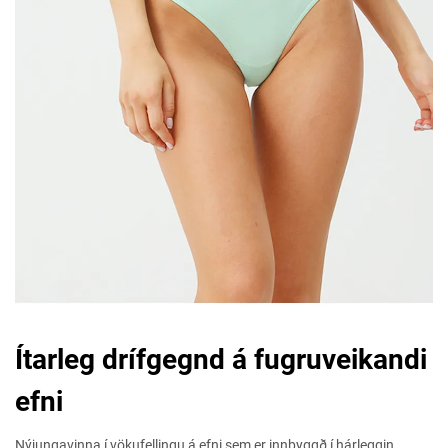
Ítarleg drífgegnd á fugruveikandi
efni
Nýjungavinna í vökufellingu á efni sem er innbyggð í hárleggin