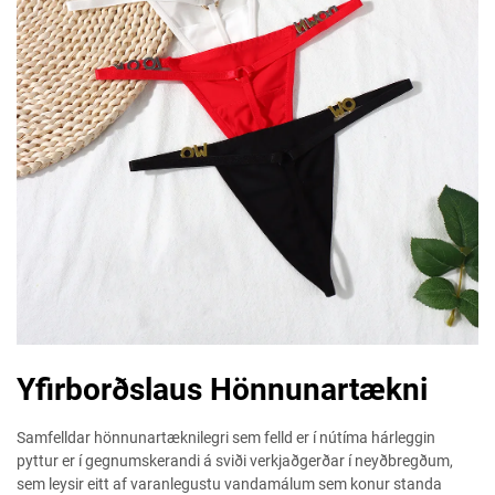
Yfirborðslaus Hönnunartækni
Samfelldar hönnunartæknilegri sem felld er í nútíma hárleggin
pyttur er í gegnumskerandi á sviði verkjaðgerðar í neyðbregðum,
sem leysir eitt af varanlegustu vandamálum sem konur standa