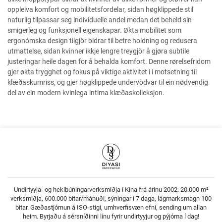
oppleiva komfort og mobilitetsfordelar, sidan høgklippede stil
naturlig tilpassar seg individuelle andel medan det beheld sin
smigerleg og funksjonell eigenskapar. Økta mobilitet som
ergonómska design tilgjör bidrar til betre holdning og redusera
utmattelse, sidan kvinner ikkje lengre treygjör å gjøra subtile
justeringar heile dagen for å behalda komfort. Denne rørelsefridom
gjer økta trygghet og fokus på viktige aktivitet i i motsetning til
klæðaskumriss, og gjer høgklippede undervödvar til ein nødvendig
del av ein modern kvinlega intima klæðaskolleksjon.
Undirtyyja- og heklbúningarverksmiðja í Kína frá árinu 2002. 20.000 m²
verksmiðja, 600.000 bitar/mánuði, sýningar í 7 daga, lágmarksmagn 100
bitar. Gæðastjórnun á ISO-stigi, umhverfisvæn efni, sending um allan
heim. Byrjaðu á sérsníðinni línu fyrir undirtyyjur og pýjóma í dag!