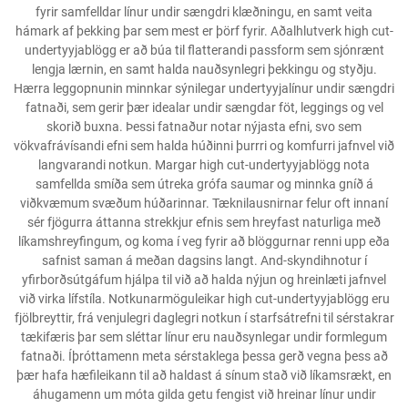
fyrir samfelldar línur undir sængdri klæðningu, en samt veita
hámark af þekking þar sem mest er þörf fyrir. Aðalhlutverk high cut-
undertyyjablögg er að búa til flatterandi passform sem sjónrænt
lengja lærnin, en samt halda nauðsynlegri þekkingu og styðju.
Hærra leggopnunin minnkar sýnilegar undertyyjalínur undir sængdri
fatnaði, sem gerir þær idealar undir sængdar föt, leggings og vel
skorið buxna. Þessi fatnaður notar nýjasta efni, svo sem
vökvafrávísandi efni sem halda húðinni þurrri og komfurri jafnvel við
langvarandi notkun. Margar high cut-undertyyjablögg nota
samfellda smíða sem útreka grófa saumar og minnka gníð á
viðkvæmum svæðum húðarinnar. Tæknilausnirnar felur oft innaní
sér fjögurra áttanna strekkjur efnis sem hreyfast naturliga með
líkamshreyfingum, og koma í veg fyrir að blöggurnar renni upp eða
safnist saman á meðan dagsins langt. And-skyndihnotur í
yfirborðsútgáfum hjálpa til við að halda nýjun og hreinlæti jafnvel
við virka lífstíla. Notkunarmöguleikar high cut-undertyyjablögg eru
fjölbreyttir, frá venjulegri daglegri notkun í starfsátrefni til sérstakrar
tækifæris þar sem sléttar línur eru nauðsynlegar undir formlegum
fatnaði. Íþróttamenn meta sérstaklega þessa gerð vegna þess að
þær hafa hæfileikann til að haldast á sínum stað við líkamsrækt, en
áhugamenn um móta gilda getu fengist við hreinar línur undir