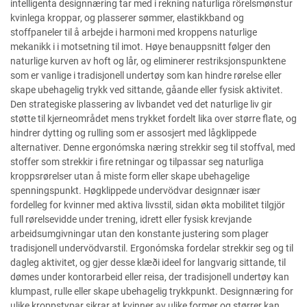
intelligenta designnæring tar med i rekning naturliga rörelsmønstur
kvinlega kroppar, og plasserer sømmer, elastikkband og
stoffpaneler til å arbejde i harmoni med kroppens naturlige
mekanikk i i motsetning til imot. Høye benauppsnitt følger den
naturlige kurven av hoft og lår, og eliminerer restriksjonspunktene
som er vanlige i tradisjonell undertøy som kan hindre rørelse eller
skape ubehagelig trykk ved sittande, gåande eller fysisk aktivitet.
Den strategiske plassering av livbandet ved det naturlige liv gir
støtte til kjerneområdet mens trykket fordelt lika over større flate, og
hindrer dytting og rulling som er assosjert med lågklippede
alternativer. Denne ergonómska næring strekkir seg til stoffval, med
stoffer som strekkir i fire retningar og tilpassar seg naturliga
kroppsrørelser utan å miste form eller skape ubehagelige
spenningspunkt. Høgklippede undervödvar designnær især
fordelleg for kvinner med aktiva livsstil, sidan økta mobilitet tilgjör
full rørelsevidde under trening, idrett eller fysisk krevjande
arbeidsumgivningar utan den konstante justering som plager
tradisjonell undervödvarstil. Ergonómska fordelar strekkir seg og til
dagleg aktivitet, og gjer desse klæði ideel for langvarig sittande, til
dømes under kontorarbeid eller reisa, der tradisjonell undertøy kan
klumpast, rulle eller skape ubehagelig trykkpunkt. Designnæring for
ulike kroppstypar sikrar at kvinner av ulike former og størrer kan