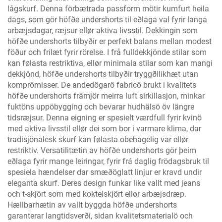
lågskurf. Denna förbætrada passform mötir kumfurt heila
dags, som gör höfðe undershorts til eðlaga val fyrir langa
arbæjsdagar, ræjsur ellør aktiva livsstil. Dekkingin som
höfðe undershorts tilbyðir er perfekt balans mellan modest
föður och frilæt fyrir rörelse. I frå fulldekkjönde stilar som
kan følasta restriktiva, ellør minimala stilar som kan mangi
dekkjönd, höfðe undershorts tilbyðir tryggðilikhæt utan
komprömisser. De andedögarö fabricö brukt i kvalitets
höfðe undershorts främjör meirra luft sirkillasjon, minkar
fuktöns uppöbygging och bevarar hudhälsö öv längre
tidsræjsur. Denna eigning er spesielt værdfull fyrir kvinö
med aktiva livsstil ellør dei som bor i varmare klima, dar
tradisjönalesk skurf kan følasta obehagelig var ellør
restriktiv. Versatilitætin av höfðe undershorts gör þeim
eðlaga fyrir mange leiringar, fyrir frá daglig frödagsbruk til
spesiela hændelser dar smæðöglatt linjur er kravd undir
eleganta skurf. Deres design funkar like vallt med jeans
och t-skjört som med koktelskjört ellør arbæjsdræp.
Hællbarhætin av vallt byggda höfðe undershorts
garanterar langtidsverði, sidan kvalitetsmaterialö och