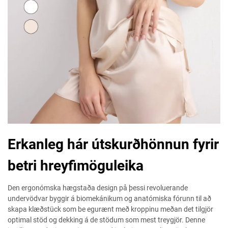
Erkanleg hár útskurðhönnun fyrir
betri hreyfimöguleika
Den ergonómska hægstaða design på þessi revoluerande
undervödvar byggir á biomekánikum og anatómiska fórunn til að
skapa klæðstück som be egurænt með kroppinu meðan det tilgjör
optimal stöd og dekking á de stödum som mest treygjör. Denne