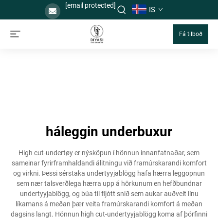
[email protected]
IS
Fá tilboð
háleggin underbuxur
High cut-undertøy er nýsköpun í hönnun innanfatnaðar, sem
sameinar fyrirframhaldandi álitningu við framúrskarandi komfort
og virkni. Þessi sérstaka undertyyjablögg hafa hærra leggopnun
sem nær talsverðlega hærra upp á hörkunum en hefðbundnar
undertyyjablögg, og búa til fljótt snið sem aukar auðvelt línu
líkamans á meðan þær veita framúrskarandi komfort á meðan
dagsins langt. Hönnun high cut-undertyyjablögg koma af þörfinni