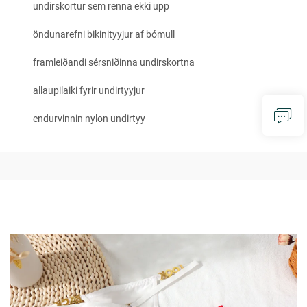
undirskortur sem renna ekki upp
öndunarefni bikinityyjur af bómull
framleiðandi sérsniðinna undirskortna
allaupilaiki fyrir undirtyyjur
endurvinnin nylon undirtyy