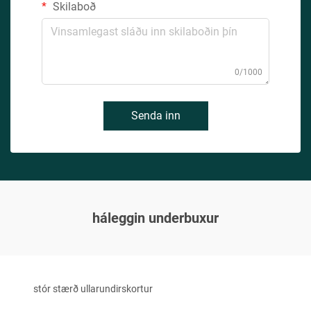
Skilaboð
0/1000
Senda inn
háleggin underbuxur
stór stærð ullarundirskortur