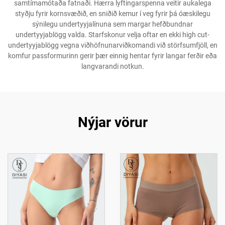
samtímamótaða fatnaði. Hærra lyftingarspenna veitir aukalega
styðju fyrir kornsvæðið, en sniðið kemur í veg fyrir þá óæskilegu
sýnilegu undertyyjalínuna sem margar hefðbundnar
undertyyjablögg valda. Starfskonur velja oftar en ekki high cut-
undertyyjablögg vegna viðhöfnunarviðkomandi við störfsumfjöll, en
komfur passformurinn gerir þær einnig hentar fyrir langar ferðir eða
langvarandi notkun.
Nýjar vörur