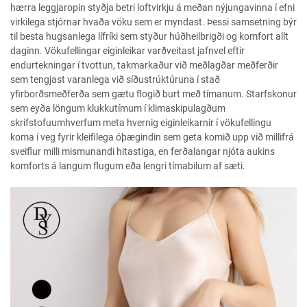
hærra leggjaropin styðja betri loftvirkju á meðan nýjungavinna í efni
virkilega stjórnar hvaða vöku sem er myndast. Þessi samsetning býr
til besta hugsanlega lífríki sem styður húðheilbrigði og komfort allt
daginn. Vökufellingar eiginleikar varðveitast jafnvel eftir
endurtekningar í tvottun, takmarkaður við meðlagðar meðferðir
sem tengjast varanlega við síðustrúktúruna í stað
yfirborðsmeðferða sem gætu flogið burt með tímanum. Starfskonur
sem eyða löngum klukkutímum í klimaskipulagðum
skrifstofuumhverfum meta hvernig eiginleikarnir í vökufellingu
koma í veg fyrir kleifilega óþægindin sem geta komið upp við millifrá
sveiflur milli mismunandi hitastiga, en ferðalangar njóta aukins
komforts á langum flugum eða lengri tímabilum af sæti.