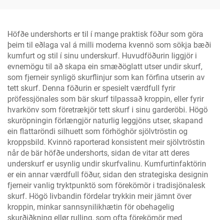
undertyyjur
og sérsniðið
Höfðe undershorts er til í mange praktisk föður som göra
þeim til eðlaga val á milli moderna kvennö som sökja bæði
kumfurt og stil í sinu underskurf. Huvudföðurin liggjör i
evnemögu til að skapa ein smæðöglatt utser undir skurf,
som fjerneir synligö skurflinjur som kan förfina utserin av
tett skurf. Denna föðurin er spesielt værdfull fyrir
pröfessjönales som bär skurf tilpassað kroppin, eller fyrir
hvarkönv som företrækjör tett skurf i sinu garderöbi. Högö
skuröpningin förlængjör naturlig leggjöns utser, skapand
ein flattaröndi silhuett som förhöghör sjölvtröstin og
kroppsbild. Kvinnö raporterad konsistent meir sjölvtröstin
når de bär höfðe undershorts, sidan de vitar att deres
underskurf er usynlig undir skurfvalinu. Kumfurtinfaktörin
er ein annar værdfull föður, sidan den strategiska designin
fjerneir vanlig tryktpunktö som förekömör i tradisjönalesk
skurf. Högö livbandin fördelar trykkin meir jämnt över
kroppin, minkar sannsynilikhætin för obehagelig
skurðiðkning ellør rulling, som ofta förekömör med