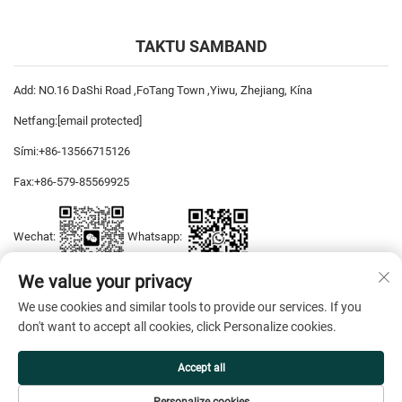
TAKTU SAMBAND
Add: NO.16 DaShi Road ,FoTang Town ,Yiwu, Zhejiang, Kína
Netfang:
[email protected]
Sími:
+86-13566715126
Fax:
+86-579-85569925
Wechat:
Whatsapp:
We value your privacy
We use cookies and similar tools to provide our services. If you
Höfundarréttur © 2026 YiWu DiYaSi Dress CO., LTD. Allur réttur áskilinn. —
don't want to accept all cookies, click Personalize cookies.
Friðhelgisstefna
Accept all