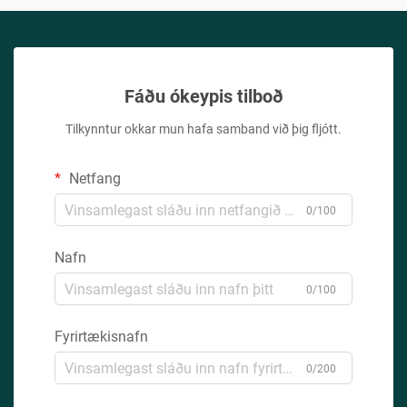
Fáðu ókeypis tilboð
Tilkynntur okkar mun hafa samband við þig fljótt.
Netfang
0/100
Nafn
0/100
Fyrirtækisnafn
0/200