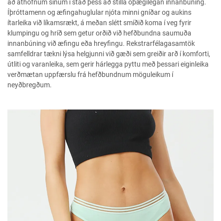
að athöfnum sínum í stað þess að stilla óþægilegan innanbúning.
Íþróttamenn og æfingahuglular njóta minni gníðar og aukins
ítarleika við líkamsrækt, á meðan slétt smíðið koma í veg fyrir
klumpingu og hríð sem getur orðið við hefðbundna saumuða
innanbúning við æfingu eða hreyfingu. Rekstrarfélagasamtök
samfelldrar tækni lýsa helgjunni við gæði sem greiðir arð í komforti,
útliti og varanleika, sem gerir hárlegga pyttu með þessari eiginleika
verðmætan uppfærslu frá hefðbundnum möguleikum í
neyðbregðum.