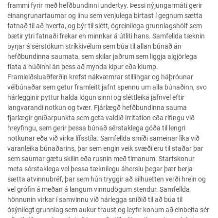
frammi fyrir með hefðbundinni undertyy. Þessi nýjungarmáti gerir
einangrunartaumar og línu sem venjulega birtast í gegnum sætta
fatnað til að hverfa, og býr til slétt, ógreinilega grunnlagshólf sem
bætir ytri fatnaði frekar en minnkar á útliti hans. Samfellda tæknin
byrjar á sérstökum stríkkivélum sem búa til allan búnað án
hefðbundinna saumata, sem skilar jaðrum sem liggja algjörlega
flata á húðinni án þess að mynda kipur eða klump.
Framleiðsluaðferðin krefst nákvæmrar stillingar og háþróunar
vélbúnaðar sem getur framleitt jafnt spennu um alla búnaðinn, svo
hárlegginir pyttur halda lögun sinni og sléttleika jafnvel eftir
langvarandi notkun og tvær. Fjárlægð hefðbundinna sauma
fjarlægir gníðarpunkta sem geta valdið irritation eða rífingu við
hreyfingu, sem gerir þessa búnað sérstaklega góða til lengri
notkunar eða við virka lífsstíla. Samfellda smíði sameinar líka við
varanleika búnaðarins, þar sem engin veik svæði eru til staðar þar
sem saumar gætu skilin eða rusnin með tímanum. Starfskonur
meta sérstaklega vel þessa tæknilegu áherslu þegar þær berja
sætta atvinnubréf, þar sem hún tryggir að silhuetten verði hrein og
vel grófin á meðan á langum vinnudögum stendur. Samfellda
hönnunin virkar í samvinnu við hárlegga sniðið til að búa til
ósýnilegt grunnlag sem aukur traust og leyfir konum að einbeita sér