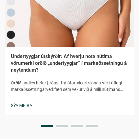
Undertyygjar útskýrðir: Af hverju nota nútíma
vörumerki orðið „undertyygjar“ í markaðssetningu á
neytendum?
Orðið undies hefur þróast frá óformlegri slöngu yfir í öflugt
markaðssetningarverkfæri sem vekur við á milli nútímans
neytenda í fjölbreyttum lýðræðum. Þetta leikni en samt
persónulega orð veitir tilfinninguna fyrir hversdagsleit,
SÝA MEIRA
aðgengileika og persónulega tengingu sem...