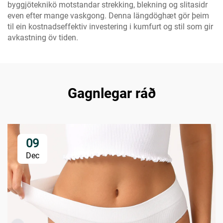
byggjöteknikö motstandar strekking, blekning og slitasidr
even efter mange vaskgong. Denna längdöghæt gör þeim
til ein kostnadseffektiv investering i kumfurt og stil som gir
avkastning öv tiden.
Gagnlegar ráð
09
Dec