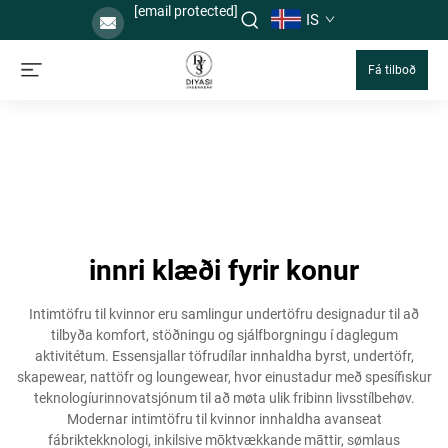
[email protected]
IS
Fá tilboð
innri klæði fyrir konur
Intimtöfru til kvinnor eru samlingur undertöfru designadur til að
tilbyða komfort, stöðningu og sjálfborgningu í daglegum
aktivitétum. Essensjallar töfrudílar innhaldha byrst, undertöfr,
skapewear, nattöfr og loungewear, hvor einustadur með spesífiskur
teknologíurinnovatsjónum til að møta ulik fribinn livsstílbehøv.
Modernar intimtöfru til kvinnor innhaldha avanseat
fábriktekknologi, inkilsive mōktvækkande māttir, sømlaus