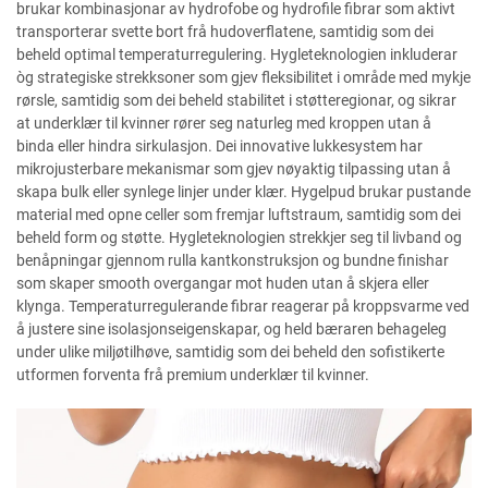
brukar kombinasjonar av hydrofobe og hydrofile fibrar som aktivt
transporterar svette bort frå hudoverflatene, samtidig som dei
beheld optimal temperaturregulering. Hygleteknologien inkluderar
òg strategiske strekksoner som gjev fleksibilitet i område med mykje
rørsle, samtidig som dei beheld stabilitet i støtteregionar, og sikrar
at underklær til kvinner rører seg naturleg med kroppen utan å
binda eller hindra sirkulasjon. Dei innovative lukkesystem har
mikrojusterbare mekanismar som gjev nøyaktig tilpassing utan å
skapa bulk eller synlege linjer under klær. Hygelpud brukar pustande
material med opne celler som fremjar luftstraum, samtidig som dei
beheld form og støtte. Hygleteknologien strekkjer seg til livband og
benåpningar gjennom rulla kantkonstruksjon og bundne finishar
som skaper smooth overgangar mot huden utan å skjera eller
klynga. Temperaturregulerande fibrar reagerar på kroppsvarme ved
å justere sine isolasjonseigenskapar, og held bæraren behageleg
under ulike miljøtilhøve, samtidig som dei beheld den sofistikerte
utformen forventa frå premium underklær til kvinner.