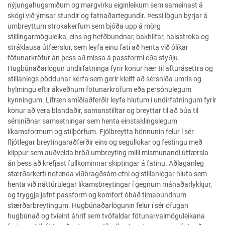
nýjungahugsmiðum og margvirku eiginleikum sem sameinast á
skógi við ýmsar stundir og fatnaðartegundir. Þessi lögun byrjar á
umbreyttum strokakerfum sem bjóða upp á mörg
stillingarmöguleika, eins og hefðbundnar, bakhlífar, halsstroka og
stráklausa útfærslur, sem leyfa einu fati að henta við ólíkar
fötunarkröfur án þess að missa á passformi eða styðju.
Hugbúnaðarlögun undirfatninga fyrir konur nær til afturásettra og
stillanlegs pöddunar kerfa sem gerir kleift að sérsníða umris og
hylmingu eftir ákveðnum fötunarkröfum eða persónulegum
kynningum. Lífræn smíðiaðferðir leyfa hlutum í undirfatningum fyrir
konur að vera blandaðir, samanstilltar og breyttar til að búa til
sérsníðnar samsetningar sem henta einstaklingslegum
líkamsformum og stílþörfum. Fjölbreytta hönnunin felur í sér
fljótlegar breytingaraðferðir eins og segullokar og festingu með
klippur sem auðvelda hröð umbreyting milli mismunandi útfærsla
án þess að krefjast fullkominnar skiptingar á fatinu. Aðlaganleg
stærðarkerfi notenda viðbragðsám efni og stillanlegar hluta sem
henta við náttúrulegar líkamsbreytingar í gegnum mánaðarlykkjur,
og tryggja jafnt passform og komfort óháð tímabundnum
stærðarbreytingum. Hugbúnaðarlögunin felur í sér öfugan
hugbúnað og tvíeint áhrif sem tvöfaldar fötunarvalmöguleikana