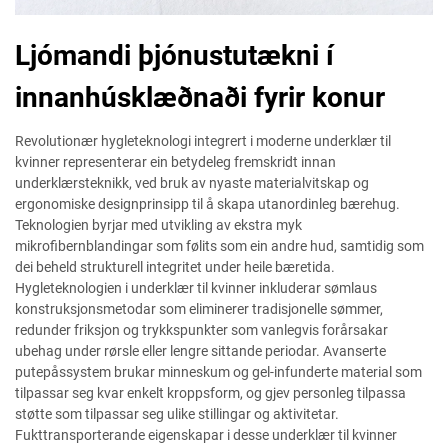
Ljómandi þjónustutækni í
innanhúsklæðnaði fyrir konur
Revolutionær hygleteknologi integrert i moderne underklær til
kvinner representerar ein betydeleg fremskridt innan
underklærsteknikk, ved bruk av nyaste materialvitskap og
ergonomiske designprinsipp til å skapa utanordinleg bærehug.
Teknologien byrjar med utvikling av ekstra myk
mikrofibernblandingar som følits som ein andre hud, samtidig som
dei beheld strukturell integritet under heile bæretida.
Hygleteknologien i underklær til kvinner inkluderar sømlaus
konstruksjonsmetodar som eliminerer tradisjonelle sømmer,
redunder friksjon og trykkspunkter som vanlegvis forårsakar
ubehag under rørsle eller lengre sittande periodar. Avanserte
putepåssystem brukar minneskum og gel-infunderte material som
tilpassar seg kvar enkelt kroppsform, og gjev personleg tilpassa
støtte som tilpassar seg ulike stillingar og aktivitetar.
Fukttransporterande eigenskapar i desse underklær til kvinner