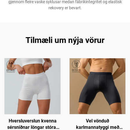
gjennom fleire vaske syklusar medan fábrikintegritet og elastisk
rekovery er bevart.
Tilmæli um nýja vörur
Hversluverslun kvenna
Vel vönduð
sérsniðnar löngar stórar
karlmannatyggi með