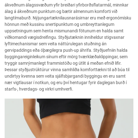
ákveðnum álagssvæðum yfir breiðari yfirborðsflatarmál, minnkar
álag á ákveðnum punktum og bætir almennum komforti við
langtímaburð. Nýjungartæknilausnarásirnar eru með ergonómísku
hönnun með kussinu snertipunktum og umbreyttanlegum
uppsetningum sem henta mismunandi fötunum en halda samt
viðkomandi vægisdreifingu. Styðjutæknin inniheldur stigvaxnar
lyftimechanismar sem veita náttúrulegan stuðning án
gervipaddings eða óþægilegra push-up áhrifa. Styðjuefniin halda
byggingareiginleikum sínum eftir mörg tværklæðaklippingar, sem
tryggir samrýmanlegt frammistöðu og útlit á meðan efnið lifir.
Þessar styðjustrúktúrur vinna samhliða komforttækni til að búa til
undirtyy kvenna sem veita sjálfsbjargandi byggingu en eru samt
nær vigtlausar í notkun, og eru því hentugar fyrir daglegan burð í
starfs-, hverdags- og virkri umhverfi.