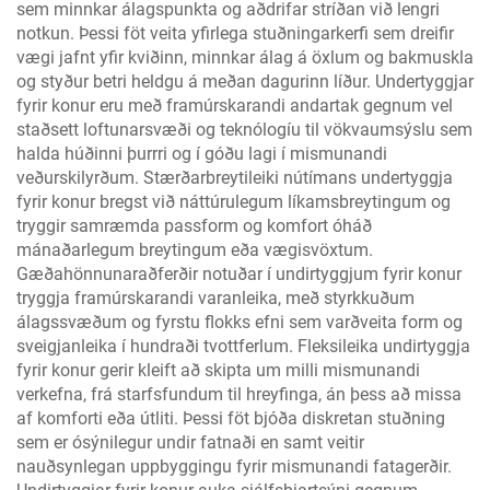
sem minnkar álagspunkta og aðdrifar stríðan við lengri
notkun. Þessi föt veita yfirlega stuðningarkerfi sem dreifir
vægi jafnt yfir kviðinn, minnkar álag á öxlum og bakmuskla
og styður betri heldgu á meðan dagurinn líður. Undertyggjar
fyrir konur eru með framúrskarandi andartak gegnum vel
staðsett loftunarsvæði og teknólogíu til vökvaumsýslu sem
halda húðinni þurrri og í góðu lagi í mismunandi
veðurskilyrðum. Stærðarbreytileiki nútímans undertyggja
fyrir konur bregst við náttúrulegum líkamsbreytingum og
tryggir samræmda passform og komfort óháð
mánaðarlegum breytingum eða vægisvöxtum.
Gæðahönnunaraðferðir notuðar í undirtyggjum fyrir konur
tryggja framúrskarandi varanleika, með styrkkuðum
álagssvæðum og fyrstu flokks efni sem varðveita form og
sveigjanleika í hundraði tvottferlum. Fleksileika undirtyggja
fyrir konur gerir kleift að skipta um milli mismunandi
verkefna, frá starfsfundum til hreyfinga, án þess að missa
af komforti eða útliti. Þessi föt bjóða diskretan stuðning
sem er ósýnilegur undir fatnaði en samt veitir
nauðsynlegan uppbyggingu fyrir mismunandi fatagerðir.