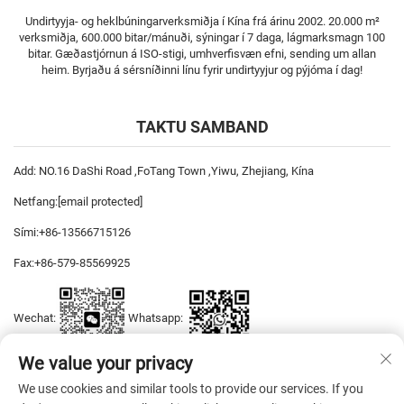
Undirtyyja- og heklbúningarverksmiðja í Kína frá árinu 2002. 20.000 m²
verksmiðja, 600.000 bitar/mánuði, sýningar í 7 daga, lágmarksmagn 100
bitar. Gæðastjórnun á ISO-stigi, umhverfisvæn efni, sending um allan
heim. Byrjaðu á sérsníðinni línu fyrir undirtyyjur og pýjóma í dag!
TAKTU SAMBAND
Add: NO.16 DaShi Road ,FoTang Town ,Yiwu, Zhejiang, Kína
Netfang:
[email protected]
Sími:
+86-13566715126
Fax:
+86-579-85569925
Wechat:
Whatsapp:
We value your privacy
We use cookies and similar tools to provide our services. If you