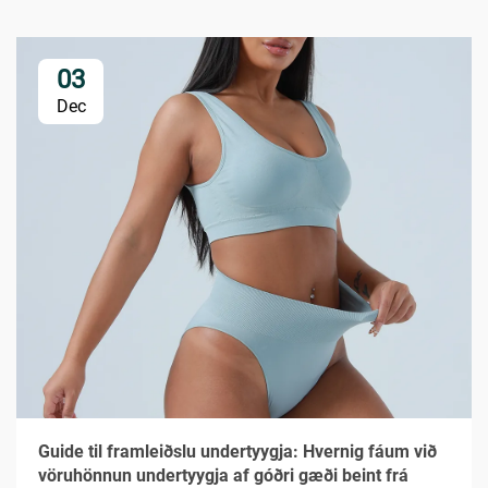
03
Dec
Guide til framleiðslu undertyygja: Hvernig fáum við
vöruhönnun undertyygja af góðri gæði beint frá