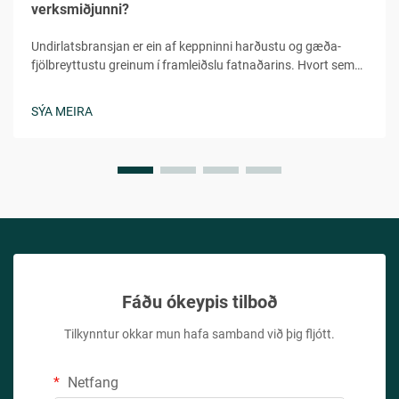
verksmiðjunni?
Undirlatsbransjan er ein af keppninni harðustu og gæða-
fjölbreyttustu greinum í framleiðslu fatnaðarins. Hvort sem
þú ert að ræsa lítið merki eða víkka völduð fötunborð, er
mikilvægt að skilja flóra verkfræði undirlatsframleiðslu...
SÝA MEIRA
Fáðu ókeypis tilboð
Tilkynntur okkar mun hafa samband við þig fljótt.
Netfang