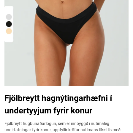
Fjölbreytt hagnýtingarhæfni í
undertyyjum fyrir konur
Fjölbreytt hugbúnaðarlögun, sem er innbyggð í nútímaleg
undirfatningar fyrir konur, uppfyllir kröfur nútímans lífsstíls með