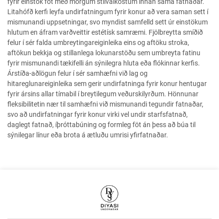
fyrir einstök föt með mörgum stílvalkostum innan sama fatnaðar.
Litahófð kerfi leyfa undirfatningum fyrir konur að vera saman sett í
mismunandi uppsetningar, svo myndist samfelld sett úr einstökum
hlutum en áfram varðveittir estétísk samræmi. Fjölbreytta smíðið
felur í sér falda umbreytingareiginleika eins og aftöku stroka,
aftökun bekkja og stillanlega lokunarstöðu sem umbreyta fatinu
fyrir mismunandi tækifelli án sýnilegra hluta eða flókinnar kerfis.
Árstíða-aðlögun felur í sér samhæfni við lag og
hitareglunareiginleika sem gerir undirfatninga fyrir konur hentugar
fyrir ársins allar tímabil í breytilegum veðurskilyrðum. Hönnunar
fleksibilitetin nær til samhæfni við mismunandi tegundir fatnaðar,
svo að undirfatningar fyrir konur virki vel undir starfsfatnað,
daglegt fatnað, íþróttabúning og formleg föt án þess að búa til
sýnilegar línur eða brota á ætluðu umrisi yfirfatnaðar.