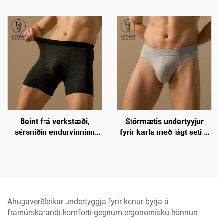
stærðar lokkar, viðmiðandi
langar leggja | 3D pokinn,
ullar ofanofan lendis
andrýmanlegur og
undurrósir
andvarir rúfubrotum
Beint frá verkstæði,
Stórmætis undertyyjur
sérsniðin endurvinninn
fyrir karla með lágt seti –
polyester undertyyjur fyrir
Húðvandvirkt og
karla – 5"
öndunarlegt fat | án
innanlegginsskór
snípiskjás | Heildsviðskipti
undertyyjur
og sérsniðið
Áhugaverðleikar undertyggja fyrir konur byrja á
framúrskarandi komforti gegnum ergonomísku hönnun