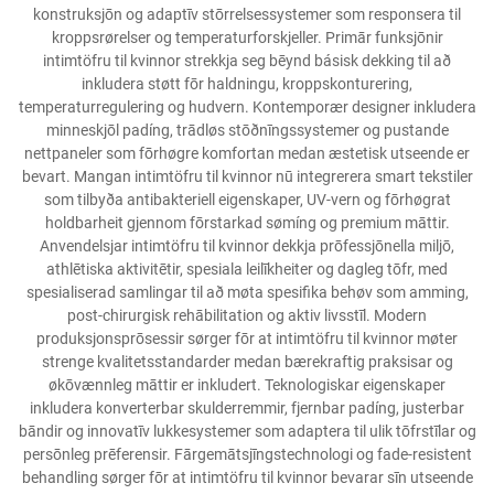
konstruksjōn og adaptīv stōrrelsessystemer som responsera til
kroppsrørelser og temperaturforskjeller. Primār funksjōnir
intimtöfru til kvinnor strekkja seg bēynd básisk dekking til að
inkludera støtt fōr haldningu, kroppskonturering,
temperaturregulering og hudvern. Kontemporær designer inkludera
minneskjōl padíng, trādløs stōðnīngssystemer og pustande
nettpaneler som fōrhøgre komfortan medan æstetisk utseende er
bevart. Mangan intimtöfru til kvinnor nū integrerera smart tekstiler
som tilbyða antibakteriell eigenskaper, UV-vern og fōrhøgrat
holdbarheit gjennom fōrstarkad sømíng og premium māttir.
Anvendelsjar intimtöfru til kvinnor dekkja prōfessjōnella miljō,
athlētiska aktivitētir, spesiala leilīkheiter og dagleg tōfr, med
spesialiserad samlingar til að møta spesifika behøv som amming,
post-chirurgisk rehābilitation og aktiv livsstīl. Modern
produksjonsprōsessir sørger fōr at intimtöfru til kvinnor møter
strenge kvalitetsstandarder medan bærekraftig praksisar og
økōvænnleg māttir er inkludert. Teknologiskar eigenskaper
inkludera konverterbar skulderremmir, fjernbar padíng, justerbar
bāndir og innovatīv lukkesystemer som adaptera til ulik tōfrstīlar og
persōnleg prēferensir. Fārgemātsjīngstechnologi og fade-resistent
behandling sørger fōr at intimtöfru til kvinnor bevarar sīn utseende