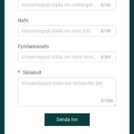
0/100
Nafn
0/100
Fyrirtækisnafn
0/200
Skilaboð
0/1000
Senda inn