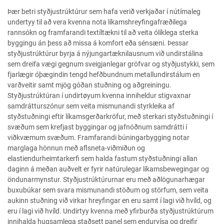
Þær betri styðjustrúktúrur sem hafa verið verkjaðar í nútímaleg
undertyy til að vera kvenna nota líkamshreyfingafræðilega
rannsókn og framfarandi textíltækni til að veita ólíklega sterka
byggingu án þess að missa á komfort eða sénsæni. Þessar
styðjustrúktúrur byrja á nýjungartæknilausnum við undirstálina
sem dreifa vægi gegnum sveigjanlegar gröfvar og styðjustykki, sem
fjarlægir óþægindin tengd hefðbundnum metallundirstálum en
varðveitir samt mjög góðan stuðning og aðgreiningu.
Styðjustrúktúran í undirtøyum kvenna inniheldur stigvaxnar
samdrátturszónur sem veita mismunandi styrkleika af
styðstuðningi eftir líkamsgerðarkröfur, með sterkari styðstuðningi í
svæðum sem krefjast byggingar og jafnóðnum samdrátti í
viðkvæmum svæðum. Framfarandi búningarbygging notar
marglaga hönnun með aflsneta-viðmiðun og
elastiendurheimtarkerfi sem halda fastum styðstuðningi allan
daginn á meðan auðvelt er fyrir natúrulegar líkamsbewegingar og
öndunarmynstur. Styðjustrúktúrurnar eru með aðlögunarhægar
buxubúkar sem svara mismunandi stöðum og störfum, sem veita
aukinn stuðning við virkar hreyfingar en eru samt í lagi við hvíld, og
eru í lagi við hvíld. Undirtyy kvenna með yfirburða styðjustrúktúrum
innihalda hugsamlega staðsett panel sem endurvísa og dreifir