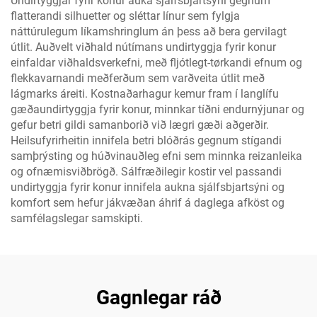
Undirtyggjar fyrir konur auka sjálfsbjartsýni gegnum
flatterandi silhuetter og sléttar línur sem fylgja
náttúrulegum líkamshringlum án þess að bera gervilagt
útlit. Auðvelt viðhald nútímans undirtyggja fyrir konur
einfaldar viðhaldsverkefni, með fljótlegt-tørkandi efnum og
flekkavarnandi meðferðum sem varðveita útlit með
lágmarks áreiti. Kostnaðarhagur kemur fram í langlífu
gæðaundirtyggja fyrir konur, minnkar tíðni endurnýjunar og
gefur betri gildi samanborið við lægri gæði aðgerðir.
Heilsufyrirheitin innifela betri blóðrás gegnum stígandi
samþrýsting og húðvinauðleg efni sem minnka reizanleika
og ofnæmisviðbrögð. Sálfræðilegir kostir vel passandi
undirtyggja fyrir konur innifela aukna sjálfsbjartsýni og
komfort sem hefur jákvæðan áhrif á daglega afköst og
samfélagslegar samskipti.
Gagnlegar ráð