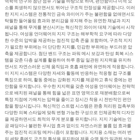
역학적 연구와 첨단 섬유 기술을 바탕으로 하여, 편안함이나 미적 요
소를 희생하지 않으면서도 뛰어난 구조적 안정성을 제공합니다. 이러
한 지지 시스템은 전통적인 금속 와이어가 주는 불편함을 없애면서도
탁월한 들어올림 효과와 분리감을 유지해 주는 유연한 채널과 지지
패널을 통해 무게를 분산시키는 혁신적인 와이어 대체 기술에서 시작
됩니다. 여성용 언더웨어의 지지 구조는 해부학적 요구에 따라 다양
한 수준의 압박을 제공하는 점진적 압축 존을 포함하며, 구조적 지지
가 필요한 부위에는 더 단단한 지지를, 민감한 부위에는 부드러운 압
축을 제공합니다. 첨단 밴드 구조는 파워 메시 보강과 탄성 회복 시스
템을 갖춘 다층 설계를 활용하여 하루 종일 일관된 지지력을 유지하
면서도 자연스러운 신체 움직임과 호흡 패턴에 유연하게 적응합니다.
이 지지 시스템은 다양한 자세와 활동에 반응하는 적응형 컵 구조를
특징으로 하며, 활동 중에는 강화된 지지를 제공하고 휴식 중에는 편
안함을 유지합니다. 우수한 지지력을 갖춘 여성용 언더웨어는 전략적
으로 배치된 패널을 통해 힘을 넓은 표면 영역으로 재분배함으로써
특정 지점에 가해지는 압력을 줄이고 장시간 착용 시 전반적인 편안
함을 향상시킵니다. 혁신적인 스트랩 시스템은 완충 처리된 접촉부와
다양한 의복 스타일에 맞춰 변형 가능한 구성으로 인체공학적 디자인
을 제공하면서도 최적의 무게 분포를 유지합니다. 지지 기술에는 인
공 패딩이나 불편한 푸시업 효과 없이도 자연스러운 볼륨 업 효과를
주는 점진적 리프팅 메커니즘이 포함됩니다. 지지용 소재는 여러 번
의 세탁 후에도 구조적 특성을 유지하여 제품 수명 동안 일관된 성능