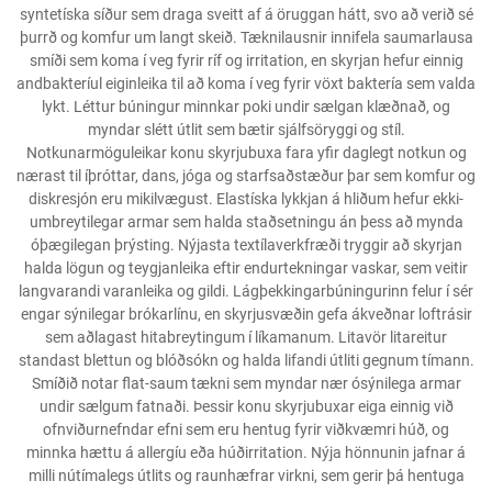
syntetíska síður sem draga sveitt af á öruggan hátt, svo að verið sé
þurrð og komfur um langt skeið. Tæknilausnir innifela saumarlausa
smíði sem koma í veg fyrir ríf og irritation, en skyrjan hefur einnig
andbakteríul eiginleika til að koma í veg fyrir vöxt baktería sem valda
lykt. Léttur búningur minnkar poki undir sælgan klæðnað, og
myndar slétt útlit sem bætir sjálfsöryggi og stíl.
Notkunarmöguleikar konu skyrjubuxa fara yfir daglegt notkun og
nærast til íþróttar, dans, jóga og starfsaðstæður þar sem komfur og
diskresjón eru mikilvægust. Elastíska lykkjan á hliðum hefur ekki-
umbreytilegar armar sem halda staðsetningu án þess að mynda
óþægilegan þrýsting. Nýjasta textílaverkfræði tryggir að skyrjan
halda lögun og teygjanleika eftir endurtekningar vaskar, sem veitir
langvarandi varanleika og gildi. Lágþekkingarbúningurinn felur í sér
engar sýnilegar brókarlínu, en skyrjusvæðin gefa ákveðnar loftrásir
sem aðlagast hitabreytingum í líkamanum. Litavör litareitur
standast blettun og blóðsókn og halda lifandi útliti gegnum tímann.
Smíðið notar flat-saum tækni sem myndar nær ósýnilega armar
undir sælgum fatnaði. Þessir konu skyrjubuxar eiga einnig við
ofnviðurnefndar efni sem eru hentug fyrir viðkvæmri húð, og
minnka hættu á allergíu eða húðirritation. Nýja hönnunin jafnar á
milli nútímalegs útlits og raunhæfrar virkni, sem gerir þá hentuga