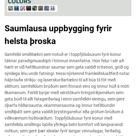
Saumlausa uppbygging fyrir
helsta þroska
Samfelld smíðitækni sem notuð er í toppfjölubuxum fyrir konur
táknar paradigmuaskipti í hönnun innanfatna. Hún felur í sér að
hætt er við hefðbundnar saumar sem geta valdið irritation, gníð og
sýnilega línu undir fatningi. Þessi nýrkennd framleiðsluaðferð notar
háþróaða stríkju- og laserskurðartækni til að búa til föt með
sléttum, samfelldum brúðum sem finnast eins og önnur húð á móti
líkamanum. Ferlið byrjar með sérstökum hringstríkjamélum sem
geta búið til allt fatagerðarlag í einni samfelldri einingu, sem gerir
óþarfa hliðarsauma, skammarsauma og önnur hefðbundin
smíðiþátt sem geta valdið þrýstingareitur eða grófum brúðum á
viðkvæmum húðsvæðum. Toppfjölubuxur fyrir konur með
samfellda smíðingu bjóða yfirlega betri komfort við langvarandi
notkun, sem gerir þær idealar fyrir langar vinnudagar, ferðalög,