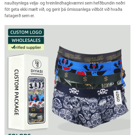
nauðsynlega velja- og hreinlindhagkvæmni sem hefðbundin neðri
föt geta ekki mælt við, og gerir þá ómissanlega viðbót við hvaða
fatagerð sem er.