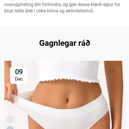
overoppheting blir forhindra, og gjer desse klæði egna for
bruk heile året i ulike klima og aktivitetsnivå.
Gagnlegar ráð
09
Dec