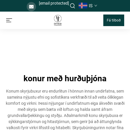
[email protected]
IS
Fá tilboð
konur með hurðuþjóna
Konum skyrjubuxur eru endurlitun í hönnun innan undirfatna, sem
sameina nýjustu efni og sofistíkera verkfræði til að veita ólíklegan
komfort og virkni. Þessi nýjungar í undirfatnum eiga ákveðin svæði
með skyrju sem bæta við loftun og halda samt áfram
grundvallarþekkingu og styðju. Aðalmarkmið konu skyrjubuxa er
sýkkingarstjórnun og hitastjórnun, sem gerir þá að áttunglynda
valkosti fyrir virkri lífsstíl og hitabelti. Skyrjubúningurinn notar fína