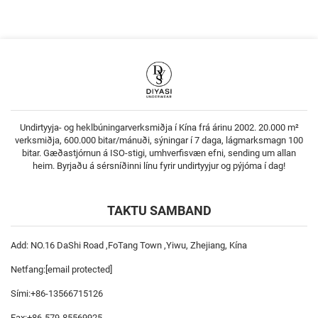
Undirtyyja- og heklbúningarverksmiðja í Kína frá árinu 2002. 20.000 m²
verksmiðja, 600.000 bitar/mánuði, sýningar í 7 daga, lágmarksmagn 100
bitar. Gæðastjórnun á ISO-stigi, umhverfisvæn efni, sending um allan
heim. Byrjaðu á sérsníðinni línu fyrir undirtyyjur og pýjóma í dag!
TAKTU SAMBAND
Add: NO.16 DaShi Road ,FoTang Town ,Yiwu, Zhejiang, Kína
Netfang:
[email protected]
Sími:
+86-13566715126
Fax:
+86-579-85569925