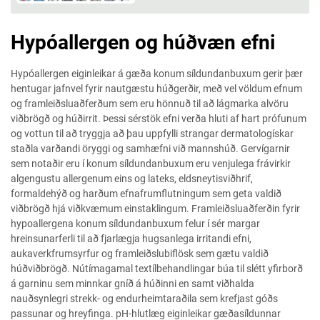
Hypóallergen og húðvæn efni
Hypóallergen eiginleikar á gæða konum síldundanbuxum gerir þær
hentugar jafnvel fyrir nautgæstu húðgerðir, með vel völdum efnum
og framleiðsluaðferðum sem eru hönnuð til að lágmarka alvöru
viðbrögð og húðirrit. Þessi sérstök efni verða hluti af hart prófunum
og vottun til að tryggja að þau uppfylli strangar dermatologískar
staðla varðandi öryggi og samhæfni við mannshúð. Gervígarnir
sem notaðir eru í konum síldundanbuxum eru venjulega frávirkir
algengustu allergenum eins og lateks, eldsneytisviðhrif,
formaldehýð og harðum efnafrumflutningum sem geta valdið
viðbrögð hjá viðkvæmum einstaklingum. Framleiðsluaðferðin fyrir
hypoallergena konum síldundanbuxum felur í sér margar
hreinsunarferli til að fjarlægja hugsanlega irritandi efni,
aukaverkfrumsyrfur og framleiðslubiflösk sem gætu valdið
húðviðbrögð. Nútímagamal textílbehandlingar búa til slétt yfirborð
á garninu sem minnkar gníð á húðinni en samt viðhalda
nauðsynlegri strekk- og endurheimtaraðila sem krefjast góðs
passunar og hreyfinga. pH-hlutlæg eiginleikar gæðasíldunnar