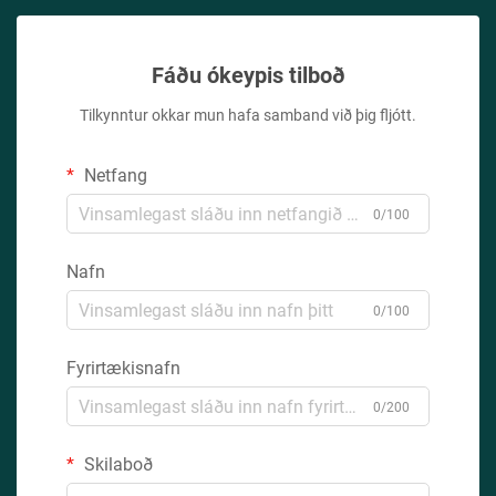
Fáðu ókeypis tilboð
Tilkynntur okkar mun hafa samband við þig fljótt.
Netfang
0/100
Nafn
0/100
Fyrirtækisnafn
0/200
Skilaboð