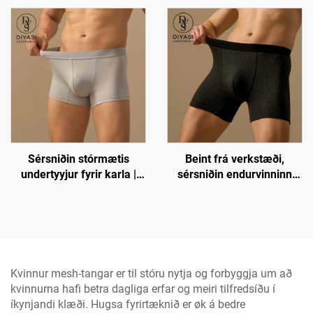
sérsniðnum logó, stytt
lokkar
Sérsniðin stórmætis
Beint frá verkstæði,
undertyyjur fyrir karla |
sérsniðin endurvinninn
Endurvinninn polyester
polyester undertyyjur fyrir
öndunarefni trunk
karla – 5"
undertyyjur
innanlegginsskór
undertyyjur
Kvinnur mesh-tangar er til stóru nytja og forbyggja um að
kvinnurna hafi betra dagliga erfar og meiri tilfredsíðu í
íkynjandi klæði. Hugsa fyrirtæknið er øk á bedre