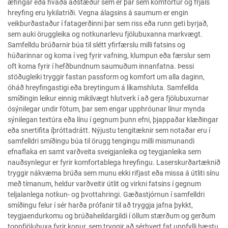
æfingar eða hvaða aðstæður sem er þar sem komfortur og frjáls
hreyfing eru lykilatriði. Vegna álagsins á saumum er engin
veikburðastaður í fatagerðinni þar sem riss eða runn geti byrjað,
sem auki öruggleika og notkunarlevu fjölubuxanna markvægt.
Samfelldu brúðarnir búa til slétt yfirfærslu milli fatsins og
húðarinnar og koma í veg fyrir vafning, klumpun eða færslur sem
oft koma fyrir í hefðbundnum saumuðum innanfatna. Þessi
stöðugleiki tryggir fastan passform og komfort um alla daginn,
óháð hreyfingastigi eða breytingum á líkamshluta. Samfellda
smíðingin leikur einnig mikilvægt hlutverk í að gera fjölubuxurnar
ósýnilegar undir fötum, þar sem engar upphróunar línur mynda
sýnilegan textúra eða línu í gegnum þunn efni, þjappaðar klæðingar
eða snertifita íþróttadrátt. Nýjustu tengitæknir sem notaðar eru í
samfelldri smíðingu búa til örugg tengingu milli mismunandi
efnaflaka en samt varðveita sveigjanleika og teygjanleika sem
nauðsynlegur er fyrir komfortablega hreyfingu. Laserskurðartæknið
tryggir nákvæma brúða sem munu ekki rifjast eða missa á útliti sínu
með tímanum, heldur varðveitir útlit og virkni fatsins í gegnum
teljalanlega notkun- og þvottahringi. Gæðastjórnun í samfelldri
smíðingu felur í sér harða prófanir til að tryggja jafna þykkt,
teygjaendurkomu og brúðaheildargildi í öllum stærðum og gerðum
toppfjölubuxa fyrir konur, sem tryggir að sérhvert fat uppfylli hæstu