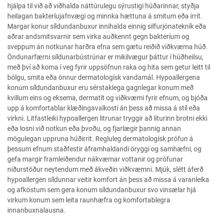
hjálpa til við að viðhalda náttúrulegu sýrustigi húðarinnar, styðja
heilagan bakteríujafnvægi og minnka hættuna á smitum eða irrit.
Margar konur síldundanbuxur innihalda einnig silfurjónatekník eða
aðrar andsmitsvarnir sem virka auðkennt gegn bakteríum og
sveppum án notkunar harðra efna sem gætu reiðið viðkvæma húð.
Öndunarfærni síldunarbústrúnar er mikilvægur þáttur í húðheilsu,
með því að koma í veg fyrir uppsöfnun raka og hita sem getur leitt til
bólgu, smita eða önnur dermatologísk vandamál. Hypoallergena
konum síldundanbuxur eru sérstaklega gagnlegar konum með
kvillum eins og eksema, dermatít og viðkvæmi fyrir efnum, og bjóða
upp á komfortablar klæðingavalkosti án þess að missa á stíl eða
virkni. Litfastleiki hypoallergen litrunar tryggir að liturinn brotni ekki
eða losni við notkun eða þvoðu, og fjarlægir þannig annan
mögulegan uppruna húðirrit. Regluleg dermatologísk prófun á
þessum efnum staðfestir áframhaldandi öryggi og samhæfni, og
gefa margir framleiðendur nákvæmar vottanir og prófunar
niðurstöður neytendum með ákveðin viðkvæmni. Mjúk, slétt áferð
hypoallergen síldunnar veitir komfort án þess að missa á varanleika
og afköstum sem gera konum síldundanbuxur svo vinsælar hjá
virkum konum sem leita raunhæfra og komfortablegra
innanbuxnalausna.