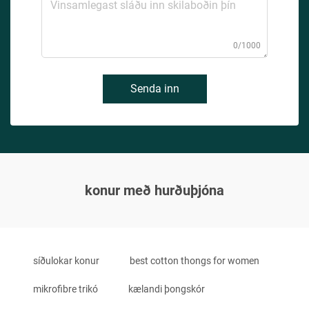
0/1000
Senda inn
konur með hurðuþjóna
síðulokar konur
best cotton thongs for women
mikrofibre trikó
kælandi þongskór