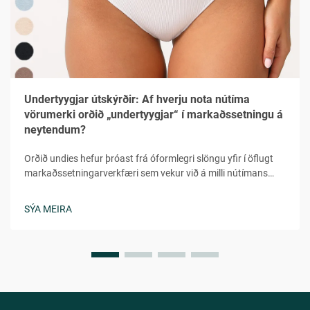
Undertyygjar útskýrðir: Af hverju nota nútíma
vörumerki orðið „undertyygjar“ í markaðssetningu á
neytendum?
Orðið undies hefur þróast frá óformlegri slöngu yfir í öflugt
markaðssetningarverkfæri sem vekur við á milli nútímans
neytenda í fjölbreyttum lýðræðum. Þetta leikni en samt
persónulega orð veitir tilfinninguna fyrir hversdagsleit,
SÝA MEIRA
aðgengileika og persónulega tengingu sem...