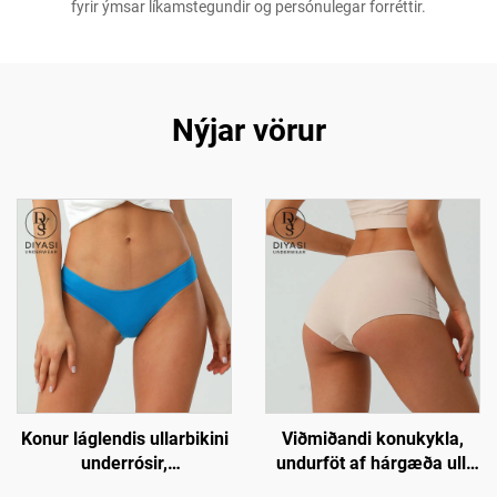
fyrir ýmsar líkamstegundir og persónulegar forréttir.
Nýjar vörur
Konur láglendis ullarbikini
Viðmiðandi konukykla,
underrósir,
undurföt af hárgæða ull,
öndunarfærilokkar með
mjúk og öndunarfærileg