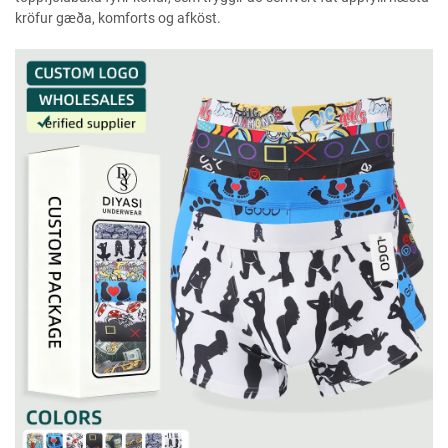
kröfur gæða, komforts og afköst.