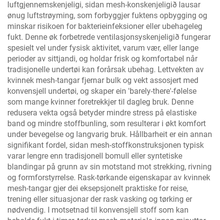
luftgjennemskenjeligi, sidan mesh-konskenjeligið lausar
ønug luftstrøyming, som forbyggjer fuktens opbygging og
minskar risikoen for bakterieinfeksioner eller ubehageleg
fukt. Denne øk forbetrede ventilasjonsyskenjeligið fungerar
spesielt vel under fysisk aktivitet, varum vær, eller lange
perioder av sittjandi, og holdar frisk og komfortabel når
tradisjonelle undertøi kan forårsak ubehag. Lettvekten av
kvinnek mesh-tangar fjernar bulk og vekt assosjert med
konvensjell undertøi, og skaper ein 'barely-there'-følelse
som mange kvinner foretrekkjer til dagleg bruk. Denne
redusera vekta også betyder mindre stress på elastiske
band og mindre stoffbunling, som resulterar i økt komfort
under bevegelse og langvarig bruk. Hållbarheit er ein annan
signifikant fordel, sidan mesh-stoffkonstruksjonen typisk
varar lengre enn tradisjonell bomull eller syntetiske
blandingar på grunn av sin motstand mot strekking, rivning
og formforstyrrelse. Rask-tørkande eigenskapar av kvinnek
mesh-tangar gjer dei eksepsjonelt praktiske for reise,
trening eller situasjonar der rask vasking og tørking er
nødvendig. I motsetnad til konvensjell stoff som kan