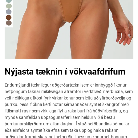
Nýjasta tæknin í vökvaafdrifum
Endurnýjandi tæknilegur aðgerðartækni sem er innbyggð í konur
netþongum táknar mikilvægan áframför í verkfræði nærbuxna, sem
veitir ólíklega afköst fyrir virkar konur sem leita að yfirborðsvelja og
þurrku. Þessi flókna kerfi notar sérhannaðar syntetískar gröf með
lítilsmátt rásir sem virkilega flytja raka burt frá húðyfirborðinu, og
mynda samfelldan uppsogunarferli sem heldur við á bestu
þurrkunarskilyrðum um allan daginn. Í stað hefðbundins bómullar
eða einfaldra syntetíska efna sem taka upp og halda rakann,
auðveldar framúrskarandi netgerðin í þessum konurnet-þongum