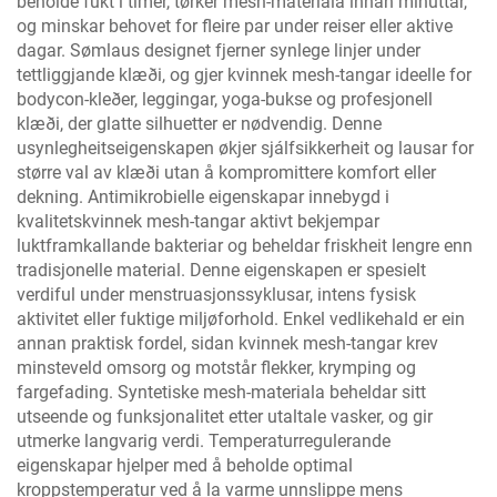
beholde fukt i timer, tørker mesh-materiala innan minuttar,
og minskar behovet for fleire par under reiser eller aktive
dagar. Sømlaus designet fjerner synlege linjer under
tettliggjande klæði, og gjer kvinnek mesh-tangar ideelle for
bodycon-kleðer, leggingar, yoga-bukse og profesjonell
klæði, der glatte silhuetter er nødvendig. Denne
usynlegheitseigenskapen økjer sjálfsikkerheit og lausar for
større val av klæði utan å kompromittere komfort eller
dekning. Antimikrobielle eigenskapar innebygd i
kvalitetskvinnek mesh-tangar aktivt bekjempar
luktframkallande bakteriar og beheldar friskheit lengre enn
tradisjonelle material. Denne eigenskapen er spesielt
verdiful under menstruasjonssyklusar, intens fysisk
aktivitet eller fuktige miljøforhold. Enkel vedlikehald er ein
annan praktisk fordel, sidan kvinnek mesh-tangar krev
minsteveld omsorg og motstår flekker, krymping og
fargefading. Syntetiske mesh-materiala beheldar sitt
utseende og funksjonalitet etter utaltale vasker, og gir
utmerke langvarig verdi. Temperaturregulerande
eigenskapar hjelper med å beholde optimal
kroppstemperatur ved å la varme unnslippe mens