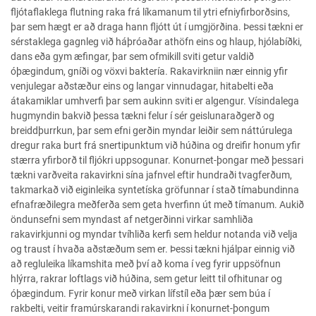
fljótaflaklega flutning raka frá líkamanum til ytri efniyfirborðsins,
þar sem hægt er að draga hann fljótt út í umgjörðina. Þessi tækni er
sérstaklega gagnleg við háþróaðar athöfn eins og hlaup, hjólabíðki,
dans eða gym æfingar, þar sem ofmikill sviti getur valdið
óþægindum, gníði og vöxvi baktería. Rakavirkniin nær einnig yfir
venjulegar aðstæður eins og langar vinnudagar, hitabelti eða
átakamiklar umhverfi þar sem aukinn sviti er algengur. Vísindalega
hugmyndin bakvið þessa tækni felur í sér geislunaraðgerð og
breiddþurrkun, þar sem efni gerðin myndar leiðir sem náttúrulega
dregur raka burt frá snertipunktum við húðina og dreifir honum yfir
stærra yfirborð til fljókri uppsogunar. Konurnet-þongar með þessari
tækni varðveita rakavirkni sína jafnvel eftir hundraði tvagferðum,
takmarkað við eiginleika syntetíska gröfunnar í stað tímabundinna
efnafræðilegra meðferða sem geta hverfinn út með tímanum. Aukið
öndunsefni sem myndast af netgerðinni virkar samhliða
rakavirkjunni og myndar tvíhliða kerfi sem heldur notanda við velja
og traust í hvaða aðstæðum sem er. Þessi tækni hjálpar einnig við
að regluleika líkamshita með því að koma í veg fyrir uppsöfnun
hlýrra, rakrar loftlags við húðina, sem getur leitt til ofhitunar og
óþægindum. Fyrir konur með virkan lífstíl eða þær sem búa í
rakbelti, veitir framúrskarandi rakavirkni í konurnet-þongum