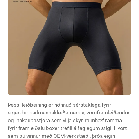
Þessi leiðbeining er hönnuð sérstaklega fyrir
eigendur karlmannaklæðamerkja, vöruframleiðendur
og innkaupastjóra sem vilja skýr, raunhæf ramma
fyrir framleiðslu
boxer trefill
á faglegum stigi. Hvort
sem þú vinnur með OEM-verkstæði, þróa eigin