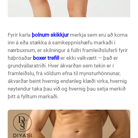
Fyrir karla
þolnum skikkjur
merkja sem eru að koma
inn á eða stækka á samkeppnishæfu markaði í
nærbuxnum, er skilningur á fullri framleiðsluferli fyrir
háþróaðar
boxer trefill
er ekki valkvætt — það er
grundvallaratriði. Hver ákvarðan sem tekin er í
framleiðslu, frá völdum efna til mynsturhönnunar,
ákvarðar beint hvernig endanleg klæði virka, hvernig
neytendur taka þau við og hvernig þau setja merkið
þitt á fylltum markaði.