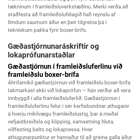
tækninum í framleiðsluverkstæðinu. Merki verða að
staðfesta að framleiðslufélagið hafi reynslu af
límdum saumum áður en þeir tilgreina þá í
teknískum pakka fyrir boxer-brífs.
Gæðastjórnunaráskriftir og
lokaprófunarstaðlar
Gæðastjórnun í framleiðsluferlinu við
framleiðslu boxer-brífa
Áhrifamikil gæðastjórnun við framleiðslu boxer-brífa
takmarkast ekki við lokaprófun — hún verður að vera
innbyggð í alla framleiðsluferlið. Gæðastjórnun í
framleiðsluferlinu felur í sér kerfisbundnar athuganir
á hverju mikilvægu framleiðslustig, þar á meðal
vefjaútbreiðsla og klipping, samsetning hluta,
viðfesting belts og lokapressa. Hver
athugunarpunktur er hannaður til að greina galla áður