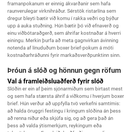
framanpokanum er einnig ákvarðanir sem hafa
raunverulegar virknihráður. Sérstök ristarlína sem
dregur bleyti bætir við komu í rakka veðri og býður
upp á auka stuðning. Hún bætir þó við efnaverð og
einu viðbótaraðgerð, sem áhrifar kostnaðar á hverri
einingu. Merkin þurfa að meta gagnvirkan ávinning
notenda af línuduðum boxer brief-pokum á móti
kostnaðarhráðunni fyrir markaðsverðpunktinn sinn.
Þróun á slóð og hönnun gegn röfum
Val á framleiðsluaðferð fyrir slóð
Slóðin er ein af þeim sjónarmiðum sem birtast mest
og sem hafa stærsta áhrif á viðkomu í hverjum boxer
brief. Hún verður að uppfylla tvö verkefni samtímis:
að halda öruggri festingu í kringum slóðina án þess
að renna niður eða skjúfa sig, og að gera það án
þess að valda ýtismerkjum, reykingum eða