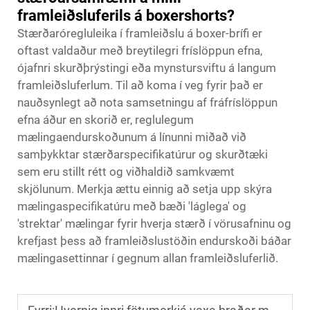
framleiðsluferils á boxershorts?
Stærðaróregluleika í framleiðslu á boxer-brífi er
oftast valdaður með breytilegri fríslöppun efna,
ójafnri skurðþrýstingi eða mynstursviftu á langum
framleiðsluferlum. Til að koma í veg fyrir það er
nauðsynlegt að nota samsetningu af fráfríslöppun
efna áður en skorið er, reglulegum
mælingaendurskoðunum á línunni miðað við
samþykktar stærðarspecifikatúrur og skurðtæki
sem eru stillt rétt og viðhaldið samkvæmt
skjölunum. Merkja ættu einnig að setja upp skýra
mælingaspecifikatúru með bæði 'láglega' og
'strektar' mælingar fyrir hverja stærð í vörusafninu og
krefjast þess að framleiðslustöðin endurskoði báðar
mælingasettinnar í gegnum allan framleiðsluferlið.