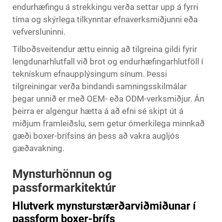
endurhæfingu á strekkingu verða settar upp á fyrri
tíma og skýrlega tilkynntar efnaverksmiðjunni eða
vefversluninni.
Tilboðsveitendur ættu einnig að tilgreina gildi fyrir
lengdunarhlutfall við brot og endurhæfingarhlutföll í
teknískum efnaupplýsingum sínum. Þessi
tilgreiningar verða bindandi samningsskilmálar
þegar unnið er með OEM- eða ODM-verksmiðjur. Án
þeirra er algengur hætta á að efni sé skipt út á
miðjum framleiðslu, sem getur ómerkilega minnkað
gæði boxer-brífsins án þess að vakra augljós
gæðavakning.
Mynsturhönnun og
passformarkitektúr
Hlutverk mynsturstærðarviðmiðunar í
passform boxer-brífs