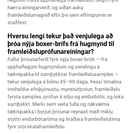
negosið minni upphaflega framleiðslu í skipti fyrir
hærra einingarverð, og síðan auka
framleiðslumagnið eftir því sem eftirspurnin er
staðfest.
Hversu lengi tekur það venjulega að
þróa nýja boxer-brífs frá hugmynd til
framleiðsluprófunareiningar?
Fullur þróunarferill fyrir nýja boxer-brók — frá
upphaflegum hugmyndum og sendingu á
tæknipakka til samþykktar framleiðslusamples —
tekur venjulega á bilinu 45–90 daga. Þessi tímalína
inniheldur efniþjónustu, mynsturþróun, framleiðslu
fyrsta samples, prófun á sitju og endurbótir, og loka
samþykkt. Merki sem veita fulla og nákvæma
tæknipakka í byrjun þróunar reynast með miklu
styttri endurbótartíma og hraðara framleiðslutíma
fyrir stórskalaframleiðslu.