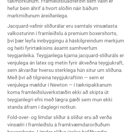
takmörkunum. Framleiðsluaðferðin sem valin er
hefur bein áhrif á hvort slóðin náir báðum
markmiðunum áreiðanlega.
Jacquard-vafinir slíðurálar eru samtals vinsælasta
valkosturinn í framleiðslu á premium boxershorts,
því þær leyfa innbyggingu á háskilgreindum merkjum
og heiti fyrirtækisins ásamt samhverfum
teygjanleika. Teygjanlega kjarna jacquard-slíðuráls er
venjulega án latex og metin fyrir ákveðna teygjukraft,
sem ákvarðar hversu sterklega hún situr um slíðuna.
Með því að tilgreina teygjukraftinn — sem er
venjulega mældur í Newton — í tæknipakkanum
koma framleiðsluverkstæðin ekki að skipta út
teygjanlegri efni með lægra gæði sem mun ekki
standa áfram í daglegri notkun.
Fold-over- og límdar slíður á slíður eru að verða
vinsælri í framleiðslu á framkvæmdarorðuðum