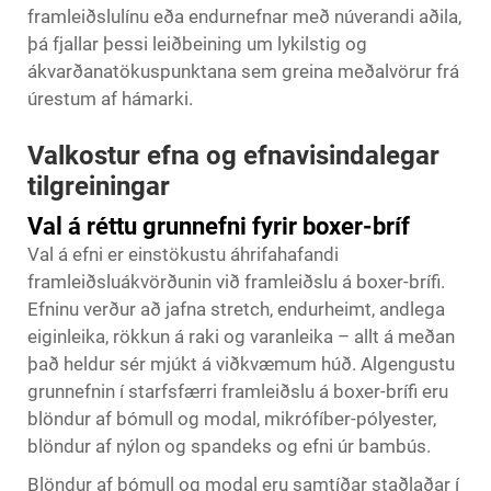
framleiðslulínu eða endurnefnar með núverandi aðila,
þá fjallar þessi leiðbeining um lykilstig og
ákvarðanatökuspunktana sem greina meðalvörur frá
úrestum af hámarki.
Valkostur efna og efnavisindalegar
tilgreiningar
Val á réttu grunnefni fyrir boxer-bríf
Val á efni er einstökustu áhrifahafandi
framleiðsluákvörðunin við framleiðslu á boxer-brífi.
Efninu verður að jafna stretch, endurheimt, andlega
eiginleika, rökkun á raki og varanleika – allt á meðan
það heldur sér mjúkt á viðkvæmum húð. Algengustu
grunnefnin í starfsfærri framleiðslu á boxer-brífi eru
blöndur af bómull og modal, mikrófíber-pólyester,
blöndur af nýlon og spandeks og efni úr bambús.
Blöndur af bómull og modal eru samtíðar staðlaðar í