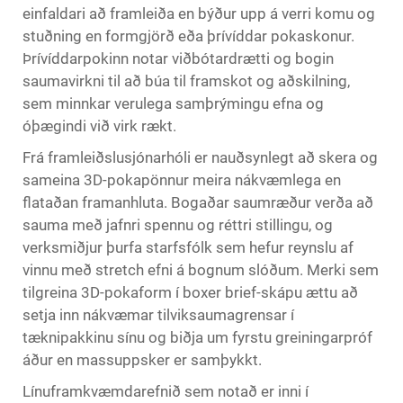
einfaldari að framleiða en býður upp á verri komu og
stuðning en formgjörð eða þrívíddar pokaskonur.
Þrívíddarpokinn notar viðbótardrætti og bogin
saumavirkni til að búa til framskot og aðskilning,
sem minnkar verulega samþrýmingu efna og
óþægindi við virk rækt.
Frá framleiðslusjónarhóli er nauðsynlegt að skera og
sameina 3D-pokapönnur meira nákvæmlega en
flataðan framanhluta. Bogaðar saumræður verða að
sauma með jafnri spennu og réttri stillingu, og
verksmiðjur þurfa starfsfólk sem hefur reynslu af
vinnu með stretch efni á bognum slóðum. Merki sem
tilgreina 3D-pokaform í boxer brief-skápu ættu að
setja inn nákvæmar tilviksaumagrensar í
tæknipakkinu sínu og biðja um fyrstu greiningarpróf
áður en massuppsker er samþykkt.
Línuframkvæmdarefnið sem notað er inni í