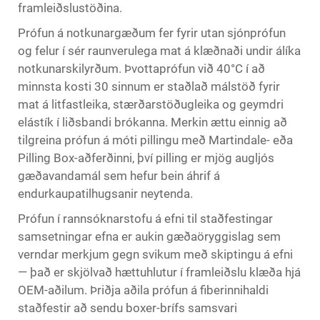
framleiðslustöðina.
Prófun á notkunargæðum fer fyrir utan sjónprófun
og felur í sér raunverulega mat á klæðnaði undir álíka
notkunarskilyrðum. Þvottaprófun við 40°C í að
minnsta kosti 30 sinnum er staðlað málstöð fyrir
mat á litfastleika, stærðarstöðugleika og geymdri
elástík í liðsbandi brókanna. Merkin ættu einnig að
tilgreina prófun á móti pillingu með Martindale- eða
Pilling Box-aðferðinni, því pilling er mjög augljós
gæðavandamál sem hefur bein áhrif á
endurkaupatilhugsanir neytenda.
Prófun í rannsóknarstofu á efni til staðfestingar
samsetningar efna er aukin gæðaöryggislag sem
verndar merkjum gegn svikum með skiptingu á efni
— það er skjölvað hættuhlutur í framleiðslu klæða hjá
OEM-aðilum. Þriðja aðila prófun á fiberinnihaldi
staðfestir að sendu boxer-brífs samsvari