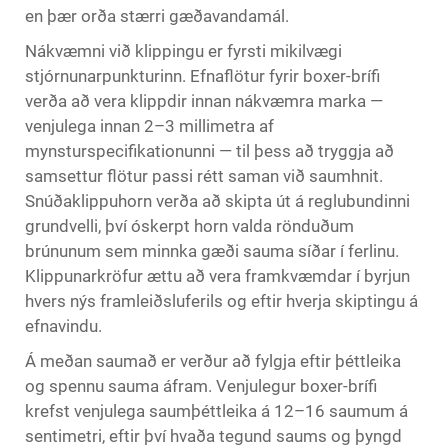
en þær orða stærri gæðavandamál.
Nákvæmni við klippingu er fyrsti mikilvægi
stjórnunarpunkturinn. Efnaflötur fyrir boxer-brífi
verða að vera klippdir innan nákvæmra marka —
venjulega innan 2–3 millimetra af
mynsturspecifikationunni — til þess að tryggja að
samsettur flötur passi rétt saman við saumhnit.
Snúðaklippuhorn verða að skipta út á reglubundinni
grundvelli, því óskerpt horn valda rönduðum
brúnunum sem minnka gæði sauma síðar í ferlinu.
Klippunarkröfur ættu að vera framkvæmdar í byrjun
hvers nýs framleiðsluferils og eftir hverja skiptingu á
efnavindu.
Á meðan saumað er verður að fylgja eftir þéttleika
og spennu sauma áfram. Venjulegur boxer-brífi
krefst venjulega saumþéttleika á 12–16 saumum á
sentimetri, eftir því hvaða tegund saums og þyngd