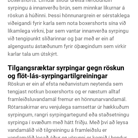
boxershorts. Límdar slíður úrelsa hefðbundin
syrpingu á innanverðu brún, sem minnkar líkurnar á
röskun á húðinni. Þessi hönnunargrein er sérstaklega
viðeigandi fyrir karla sem nota boxershorts sína við
líkamlega virkni, þar sem vantar innanverða syrpingu
við tengipunkt slíðarinnar og þar með er ein af
algengustu ástæðunum fyrir óþægindum sem virkir
karlar tala um útskýrt.
Tilgangsræktar syrpingar gegn röskun
og flöt-lás-syrpingartilgreiningar
Röskun er ein af efsta neðanvistum neytenda sem
tengjast notkun boxershorts og er næstum alltaf
framleiðsluvandamál fremur en hönnunarvandamál.
Rótarsakirnar eru venjulega samsettar úr hækkuðum
syrpingum, rangri syrpingartegund eða staðsetningu
syrpinga í svæðum með hátt friðju. Með því að leysa
vandamálið við tilgreiningu á framleiðslu er
vandamálið losað áður en vörunni er komið í hendur