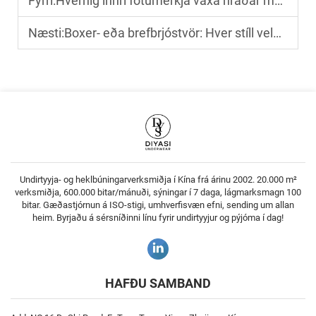
Fyrri:
Hvernig innri fötumerkjá vaxa hraðar með í lóð fyrir handvirka undurföt
Næsti:
Boxer- eða brefbrjóstvör: Hver stíll veldur hærri sölu?
Undirtyyja- og heklbúningarverksmiðja í Kína frá árinu 2002. 20.000 m²
verksmiðja, 600.000 bitar/mánuði, sýningar í 7 daga, lágmarksmagn 100
bitar. Gæðastjórnun á ISO-stigi, umhverfisvæn efni, sending um allan
heim. Byrjaðu á sérsníðinni línu fyrir undirtyyjur og pýjóma í dag!
HAFÐU SAMBAND