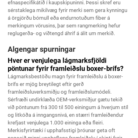
efnaspecifikátið í kaupskipuninni. Þessi skref eru
sérstaklega mikilvæg fyrir merki sem gera kynningu
á örgjörðu bómull eða endurnotuðum fiber á
merkingum vörusins, þar sem rangmerking hefur
reglugerða- og viðtengd áhrif á álit um merkið.
Algengar spurningar
Hver er venjulega lágmarksfjöldi
pöntunar fyrir framleiðslu boxer-brífs?
Lágmarksbestöðu magn fyrir framleiðslu á boxer-
brífs er mjög breytilegt eftir gerð
framleiðsluverksmiðju og framleiðslumódeli.
Sérfræði undirklæða OEM-verksmiðjur gætu tekið
við pöntunum frá 300 til 500 einingum á hverjum stíl
og litkóða á inngangsnivá, en stærri framleiðendur
krefjast venjulega 1.000 eininga eða fleiri.
Merkisfyrirtæki í upphafsstigi þróunar geta oft