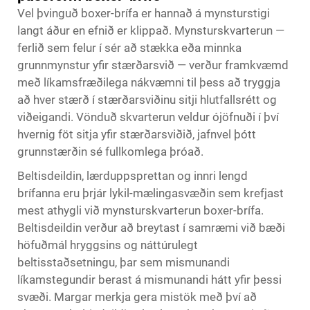
Vel þvinguð boxer-brífa er hannað á mynsturstigi
langt áður en efnið er klippað. Mynsturskvarterun —
ferlið sem felur í sér að stækka eða minnka
grunnmynstur yfir stærðarsvið — verður framkvæmd
með líkamsfræðilega nákvæmni til þess að tryggja
að hver stærð í stærðarsviðinu sitji hlutfallsrétt og
viðeigandi. Vönduð skvarterun veldur ójöfnuði í því
hvernig föt sitja yfir stærðarsviðið, jafnvel þótt
grunnstærðin sé fullkomlega þróað.
Beltisdeildin, lærduppsprettan og innri lengd
brífanna eru þrjár lykil-mælingasvæðin sem krefjast
mest athygli við mynsturskvarterun boxer-brífa.
Beltisdeildin verður að breytast í samræmi við bæði
höfuðmál hryggsins og náttúrulegt
beltisstaðsetningu, þar sem mismunandi
líkamstegundir berast á mismunandi hátt yfir þessi
svæði. Margar merkja gera mistök með því að