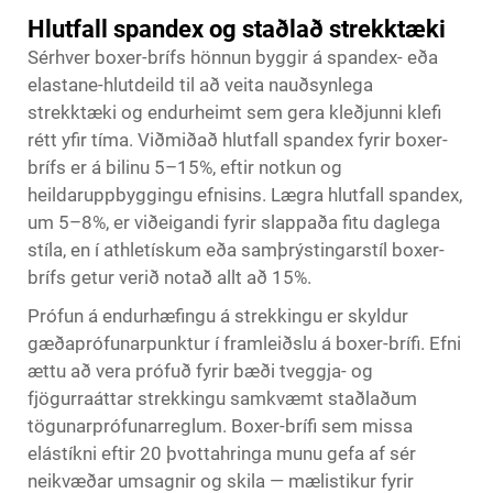
Hlutfall spandex og staðlað strekktæki
Sérhver boxer-brífs hönnun byggir á spandex- eða
elastane-hlutdeild til að veita nauðsynlega
strekktæki og endurheimt sem gera kleðjunni klefi
rétt yfir tíma. Viðmiðað hlutfall spandex fyrir boxer-
brífs er á bilinu 5–15%, eftir notkun og
heildaruppbyggingu efnisins. Lægra hlutfall spandex,
um 5–8%, er viðeigandi fyrir slappaða fitu daglega
stíla, en í athletískum eða samþrýstingarstíl boxer-
brífs getur verið notað allt að 15%.
Prófun á endurhæfingu á strekkingu er skyldur
gæðaprófunarpunktur í framleiðslu á boxer-brífi. Efni
ættu að vera prófuð fyrir bæði tveggja- og
fjögurraáttar strekkingu samkvæmt staðlaðum
tögunarprófunarreglum. Boxer-brífi sem missa
elástíkni eftir 20 þvottahringa munu gefa af sér
neikvæðar umsagnir og skila — mælistikur fyrir