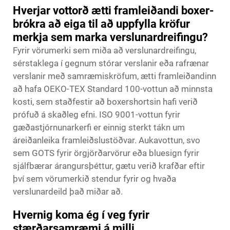
Hverjar vottorð ætti framleiðandi boxer-
brókra að eiga til að uppfylla kröfur
merkja sem marka verslunardreifingu?
Fyrir vörumerki sem miða að verslunardreifingu,
sérstaklega í gegnum stórar verslanir eða rafrænar
verslanir með samræmiskröfum, ætti framleiðandinn
að hafa OEKO-TEX Standard 100-vottun að minnsta
kosti, sem staðfestir að boxershortsin hafi verið
prófuð á skaðleg efni. ISO 9001-vottun fyrir
gæðastjórnunarkerfi er einnig sterkt tákn um
áreiðanleika framleiðslustöðvar. Aukavottun, svo
sem GOTS fyrir örgjörðarvörur eða bluesign fyrir
sjálfbærar árangursþéttur, gætu verið krafðar eftir
því sem vörumerkið stendur fyrir og hvaða
verslunardeild það miðar að.
Hvernig koma ég í veg fyrir
stærðarsamræmi á milli