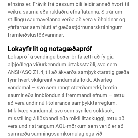
efnsins er. Frávik frá þessum bili leidir annað hvort til
veikra sauma eða rúklaðra efnaflatanna. Skrár um
stillingu saumavélanna verða að vera viðhaldnar og
yfirfarnar sem hluti af gæðastjórnunarskráningum
framleiðslustöðvarinnar.
Lokayfirlit og notagæðapróf
Lokapróf á sendingu boxer-brífa ætti að fylgja
alþjóðlega viðurkenndum úrtaksstaðli, svo sem
ANSI/ASQ Z1.4, til að ákvarða samþykktarstig gæða
fyrir hvert skilgreint vandamálaflokk. Alvarleg
vandamál — svo sem rangt stærðamerki, brotin
saumir eða innblöndun á fremmandi efnum — ættu
að vera undir núll-tolerance samþykktarreglum.
Mikilvæg vandamál, svo sem sýnileg sökksök,
misstilling á liðsbandi eða mikil litaskuggi, ættu að
vera undir strangum AQL-mörkum sem verið er að
samræða samningssamkomulaglega við