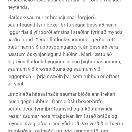
neytenda.
Flatlock-saumur er bransjunnar forgjörð
saumtegund fyrir boxer-brífs vegna þess að hann
liggur flat á yfirborði efnsins í staðinn fyrir að mynda
hæðra rönd. Þegar flatlock-saumur er gerður rétt
bætir hann við uppbyggingarstyrk án þess að vera
næstum óskynjanlegur á húðinni. Merki ættu að
tilgreina flatlock-byggingu á innri þighornasaumum,
saumum við krossplötuna og saumum við
leggopnun — þrjá svæðin þar sem rubbun er oftast
tilkynnt.
Límdir eða hitasafnaðir saumar bjóða enn frekari
lausn gegn rubbun í framleiðslu boxer-brífs,
sérstaklega fyrir íþróttamynd og afköstamyndir.
Þessir saumar nota hitaþolvan lím í stað þráðs og
mynda alveg jafnan innri yfirborð. Víxlverðið er hærra
framleiðslukostnaður og þörf fyrir sérstökum