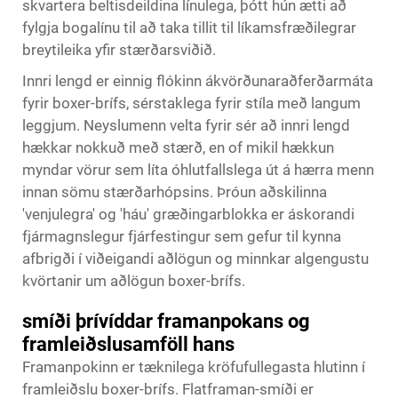
skvartera beltisdeildina línulega, þótt hún ætti að
fylgja bogalínu til að taka tillit til líkamsfræðilegrar
breytileika yfir stærðarsviðið.
Innri lengd er einnig flókinn ákvörðunaraðferðarmáta
fyrir boxer-brífs, sérstaklega fyrir stíla með langum
leggjum. Neyslumenn velta fyrir sér að innri lengd
hækkar nokkuð með stærð, en of mikil hækkun
myndar vörur sem líta óhlutfallslega út á hærra menn
innan sömu stærðarhópsins. Þróun aðskilinna
'venjulegra' og 'háu' græðingarblokka er áskorandi
fjármagnslegur fjárfestingur sem gefur til kynna
afbrigði í viðeigandi aðlögun og minnkar algengustu
kvörtanir um aðlögun boxer-brífs.
smíði þrívíddar framanpokans og
framleiðslusamföll hans
Framanpokinn er tæknilega kröfufullegasta hlutinn í
framleiðslu boxer-brífs. Flatframan-smíði er