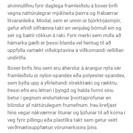
atvinnulífinu fyrir daglega framleiðslu á boxer-brífi
vegna náttúrulegrar mjúkheita þeirra og frábærrar
litvaranleika. Modal, sem er unnin úr björktrjásmjör,
gefur efnið silfrænna takt en venjuleg bómull ein og
sér og bætir rökkun á raki. Fyrir merki sem miða að
hámarka gæði er þessi blanda vel hentug til að
uppfylla vartækt viðskiptavina á viðkomandi vellíðan
undirlífa.
Boxer-brífs línu sem eru áherslur á árangur nýta sér
framleiðslu úr nylon-spandex eða polyester-spandex,
sem býða upp á yfirleitandi strekktæki og rækktu.
Þessi efni eru léttari í þyngd og halda formi sínu
betur í gegnum endurteknar þvottaprófunar en
blöndur af náttúrulegum frumefnum. Þau krefjast
hins vegar nákvæmrar litunar og ljúfunar til að koma í
veg fyrir pillingu eða plastlíka takt sem getur veitt
verðmætisuppfætun vörumerkisins þíns.