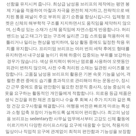
선함을 유지시켜 줍니다. 최상급 남성용 브리프의 제작에는 평면 봉
제 기술을 적용하여 마찰과 자극을 완전히 제거하고, 전략적으로 배
치된 통풍 패널이 주요 부위의 공기 순환을 향상시킵니다. 입체형 포
켓은 신체의 해부학적 구조를 지지하면서도 움직임을 제약하지 않으
며, 신축성 있는 소재가 신체 움직임에 자연스럽게 반응합니다. 허리
밴드는 넓고 태그가 없는 구조에 실리콘 그립 스트립을 적용하여 뒤
틀리거나 밀리는 현상을 방지하며, 일상 활동 중에도 일정한 착용 위
치를 유지합니다. 프리미엄 브리프는 여러 번의 세탁 후에도 형태를
유지하면서 내구성을 높이기 위해 하중이 집중되는 부위를 보강하는
경우가 많습니다. 색상 유지력이 뛰어난 염료를 사용하여 오랫동안
외관이 변하지 않으며, 사전 수축 처리된 소재는 일관된 사이즈를 보
장합니다. 고품질 남성용 브리프의 활용은 기본 속옷 기능을 넘어, 격
렬한 훈련 중에도 습기를 효과적으로 관리해야 하는 운동선수, 장시
간 근무 중에도 종일 편안함이 필요한 전문직 종사자, 성능 중심의 속
옷을 요구하는 활동적인 개인들에게 적합합니다. 의료용 등급 제품은
생식 건강을 위한 체온 조절이나 수술 후 회복 시 추가 지지와 같은 특
정 건강 요구사항을 해결합니다. 여행용 버전은 빠르게 마르는 특성
과 소형 압축 포장이 가능하도록 설계되어 편리합니다. 최고의 남성
용 브리프는 sedentary한 사무실 업무에서부터 고강도 신체 활동에
이르기까지 다양한 라이프스타일 요구에 대응할 수 있어, 착용자의
일상이나 직업적 요구에 관계없이 최적의 편안함과 기능성을 보장합