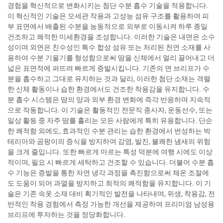
경험을 혁신적으로 변화시키는 첨단 수분 흡수 기술을 적용합니다.
이 혁신적인 기술은 모세관 작용과 고성능 섬유 구조를 활용하여 피
부 표면에서 배출된 수분을 능동적으로 외부로 이동시켜 하루 종일
건조하고 쾌적한 미세환경을 조성합니다. 이러한 기술은 내면은 소수
성이며 외면은 친수성인 특수 합성 섬유 또는 처리된 천연 소재를 사
용하여 수분 기울기를 형성함으로써 땀을 신체에서 멀리 끌어내고 더
넓은 표면적에 퍼뜨려 빠르게 증발시킵니다. 기존의 면 브리프가 수
분을 흡수하고 그대로 유지하는 것과 달리, 이러한 첨단 소재는 격렬
한 신체 활동이나 습한 환경에서도 건조한 착용감을 유지합니다. 수
분 흡수 시스템은 땀의 양과 외부 환경 변화에 즉각 반응하며 지속적
으로 작동합니다. 이 기술은 활동적인 전문직 종사자, 운동선수, 또는
일상 활동 중 자주 땀를 흘리는 모든 사람에게 특히 유용합니다. 단순
한 쾌적함 외에도, 효과적인 수분 관리는 습한 환경에서 번성하는 박
테리아와 곰팡이의 증식을 방지하여 감염, 발진, 불쾌한 냄새의 위험
을 크게 줄입니다. 또한 빠르게 마르는 특성 덕분에 여행 시에도 이상
적이며, 필요 시 빠르게 세탁하고 건조할 수 있습니다. 더불어 수분 흡
수 기능은 증발을 통한 자연 냉각 과정을 촉진함으로써 체온 조절에
도 도움이 되어 과열을 방지하고 최적의 쾌적함을 유지합니다. 이 기
술은 기존 속옷 소재 대비 획기적인 발전을 나타내며, 위생, 착용감, 전
반적인 착용 경험에서 측정 가능한 개선을 제공하여 프리미엄 남성용
브리프에 투자하는 것을 정당화합니다.