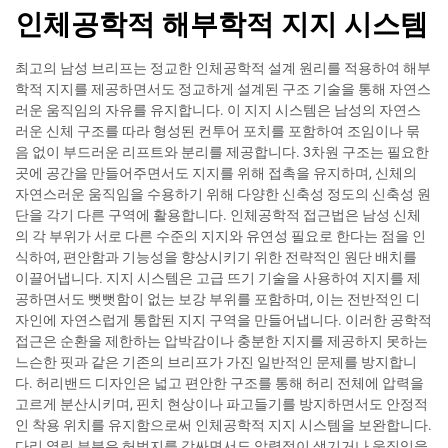
인체공학적 해부학적 지지 시스템
최고의 남성 브리프는 정교한 인체공학적 설계 원리를 적용하여 해부
학적 지지를 제공하면서도 정교하게 설계된 구조 기술을 통해 자연스
러운 움직임의 자유를 유지합니다. 이 지지 시스템은 남성의 자연스
러운 신체 구조를 따라 형성된 컨투어 포치를 포함하여 조임이나 묶
음 없이 부드러운 리프트와 분리를 제공합니다. 3차원 구조는 필요한
곳에 공간을 만들어주면서도 지지를 위해 접촉을 유지하며, 신체의
자연스러운 움직임을 수용하기 위해 다양한 신축성 정도의 신축성 원
단을 각기 다른 구역에 활용합니다. 인체공학적 접근법은 남성 신체
의 각 부위가 서로 다른 수준의 지지와 유연성 필요로 한다는 점을 인
식하여, 편안함과 기능성을 향상시키기 위한 전략적인 원단 배치를
이끌어냅니다. 지지 시스템은 고급 뜨기 기술을 사용하여 지지를 제
공하면서도 뻣뻣함이 없는 보강 부위를 포함하며, 이는 전반적인 디
자인에 자연스럽게 통합된 지지 구역을 만들어냅니다. 이러한 공학적
접근은 순환을 제한하는 압박감이나 충분한 지지를 제공하지 못하는
느슨한 핏과 같은 기존의 브리프가 가진 일반적인 문제를 방지합니
다. 허리밴드 디자인은 넓고 편안한 구조를 통해 허리 전체에 압력을
고르게 분산시키며, 핀치 현상이나 파고들기를 방지하면서도 안정적
인 착용 위치를 유지함으로써 인체공학적 지지 시스템을 보완합니다.
다리 열림 부분은 허벅지를 감싸면서도 압력점이 생기거나 움직임을