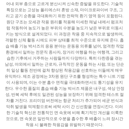
어내 외부 층으로 고르게 분산시켜 신속한 증발을 유도한다. 기술적
특징으로는 고성능 폴리에스터 혼방 소재, 마이크로파이버 구조, 그
리고 공기 순환을 극대화하기 위한 전략적 환기 영역 등이 포함된다.
원단 구조는 모세관 작용 원리를 적용해 미세한 채널 내에서 펌프처
럼 작동하여 농도가 높은 부위의 수분을 농도가 낮은 부위로 이동시
키는 방식으로 설계되었다. 이 과정은 착용 중 지속적으로 발생하며,
격렬한 신체 활동 시에도 피부 상태를 최적 수준으로 유지해 준다. 흡
습 배출 기능 박서즈의 응용 분야는 운동용 의류를 넘어, 엄격한 작업
환경에서 일하는 전문직 종사자, 장거리 여행을 하는 여행객, 그리고
습한 기후에서 거주하는 사람들까지 다양하다. 특히 다한증을 겪는
남성, 야외에서 일하는 근로자, 규칙적인 운동을 하는 사람, 또는 단순
히 일상 활동 전반에 걸쳐 향상된 착용감을 선호하는 이들에게 매우
유익하다. 제조 공정에는 3차원 원단 구조를 형성하는 특수 니트 기법
이 사용되며, 이는 수분 흡수 면적을 극대화하면서도 통기성을 유지
한다. 우수한 품질의 흡습 배출 기능 박서즈 제품은 내구성, 색상 안정
성, 반복 세탁 후에도 일관된 성능을 보장하기 위해 엄격한 테스트 절
차를 거친다. 프리미엄 버전에는 항균 처리가 추가되어 세균 번식과
악취 발생을 억제함으로써 세탁 사이 간 신선함을 연장시킨다. 이러
한 기술적 혁신은 전통적인 면 속옷에 비해 획기적인 개선을 이룩한
것으로, 면 속옷은 일반적으로 수분을 흡수한 후 배출이 느려 장시간
착용 시 불쾌한 착용감을 유발하기 때문이다.