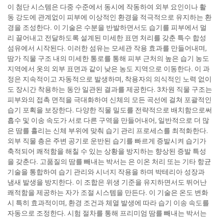
이 첨단 시스템은 다중 수준에서 동시에 작동하여 외부 요인이나 활
동 강도에 관계없이 피부에 이상적인 환경을 적극적으로 유지하는 환
경을 조성한다. 이 기술은 수분을 반발하면서도 습기를 피부에서 멀
리 끌어내고 전달하도록 설계된 미세한 표면 처리를 갖춘 특수 합성
섬유에서 시작된다. 이러한 섬유는 모세관 작용 효과를 만들어내며,
땀가 직물 구조 내의 미세한 통로를 통해 피부 근처의 높은 습기 농도
지역에서 옷의 외부 표면과 같이 낮은 농도 지역으로 이동한다. 이 과
정은 지속적이고 자동적으로 발생하며, 착용자의 의식적인 노력 없이
도 장시간 착용하는 동안 일관된 결과를 제공한다. 3차원 직물 구조는
피부와의 접촉 면적을 극대화하여 신체의 모든 곡선에 걸쳐 포괄적인
습기 포획을 보장한다. 다양한 직물 밀도를 전략적으로 배치함으로써
흡수 및 이송 속도가 서로 다른 구역을 만들어내어, 일반적으로 더 많
은 땀를 흘리는 신체 부위에 맞춰 습기 관리 프로세스를 최적화한다.
외부 직물 층은 주변 공기로 운반된 습기를 빠르게 증발시켜 습기가
축적되어 쾌적함을 해칠 수 있는 상황을 방지하는 향상된 증발 특성
을 갖춘다. 고품질의 땀를 빼내는 박서는 은 이온 처리 또는 기타 항균
기술을 통합하여 습기 관리와 시너지 작용을 하며 박테리아 성장과
냄새 발생을 방지한다. 이 조합은 위생 기준을 유지하면서도 뛰어난
쾌적함을 제공하는 자가 조절 시스템을 만든다. 이 기술은 온도 변화
시 특히 효과적이며, 환경 조건과 체열 발생에 따라 습기 이송 속도를
자동으로 조정한다. 시험 절차를 통해 프리미엄 땀를 빼내는 박서는