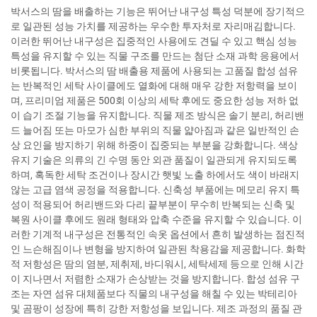
박서스의 땀을 배출하는 기능은 뛰어난 내구성 특성 덕분에 장기적으
로 일관된 성능 가치를 제공하는 우수한 투자처로 자리매김합니다.
이러한 뛰어난 내구성은 집중적인 사용에도 견딜 수 있고 핵심 성능
특성을 유지할 수 있는 직물 구조를 만드는 첨단 소재 과학 응용에서
비롯됩니다. 박서스의 땀 배출용 제품에 사용되는 고품질 합성 섬유
는 반복적인 세탁 사이클에도 열화에 대해 매우 강한 저항력을 보이
며, 프리미엄 제품은 500회 이상의 세탁 후에도 중요한 성능 저하 없
이 습기 조절 기능을 유지합니다. 직물 제조 방식은 솔기 분리, 허리밴
드 늘어짐 또는 마모가 심한 부위의 직물 얇아짐과 같은 일반적인 손
상 요인을 방지하기 위해 하중이 집중되는 부분을 강화합니다. 색상
유지 기술은 의류의 긴 수명 동안 외관 품질이 일관되게 유지되도록
하며, 혹독한 세탁 조건이나 장시간 햇빛 노출 하에서도 색이 바래지
않는 고급 염색 공정을 적용합니다. 신축성 부품에는 메모리 유지 특
성이 적용되어 허리밴드와 다리 끝부분이 무수히 반복되는 신축 및
복원 사이클 후에도 원래 형태와 압축 수준을 유지할 수 있습니다. 이
러한 기계적 내구성은 전통적인 속옷 옵션에서 흔히 발생하는 점진적
인 느슨해짐이나 변형을 방지하여 일관된 착용감을 제공합니다. 화학
적 저항성은 땀의 염분, 제취제, 바디워시, 세탁세제 등으로 인해 시간
이 지나면서 저렴한 소재가 손상받는 것을 방지합니다. 합성 섬유 구
조는 자연 섬유 대체품보다 직물의 내구성을 해칠 수 있는 박테리아
및 곰팡이 성장에 특히 강한 저항성을 보입니다. 제조 과정의 품질 관