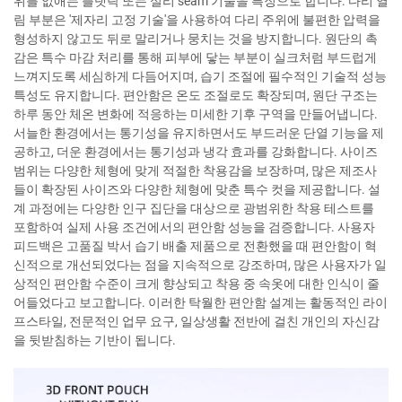
위를 없애는 플랫락 또는 실리 seam 기술을 특징으로 합니다. 다리 열
림 부분은 '제자리 고정 기술'을 사용하여 다리 주위에 불편한 압력을
형성하지 않고도 뒤로 말리거나 뭉치는 것을 방지합니다. 원단의 촉
감은 특수 마감 처리를 통해 피부에 닿는 부분이 실크처럼 부드럽게
느껴지도록 세심하게 다듬어지며, 습기 조절에 필수적인 기술적 성능
특성도 유지합니다. 편안함은 온도 조절로도 확장되며, 원단 구조는
하루 동안 체온 변화에 적응하는 미세한 기후 구역을 만들어냅니다.
서늘한 환경에서는 통기성을 유지하면서도 부드러운 단열 기능을 제
공하고, 더운 환경에서는 통기성과 냉각 효과를 강화합니다. 사이즈
범위는 다양한 체형에 맞게 적절한 착용감을 보장하며, 많은 제조사
들이 확장된 사이즈와 다양한 체형에 맞춘 특수 컷을 제공합니다. 설
계 과정에는 다양한 인구 집단을 대상으로 광범위한 착용 테스트를
포함하여 실제 사용 조건에서의 편안함 성능을 검증합니다. 사용자
피드백은 고품질 박서 습기 배출 제품으로 전환했을 때 편안함이 혁
신적으로 개선되었다는 점을 지속적으로 강조하며, 많은 사용자가 일
상적인 편안함 수준이 크게 향상되고 착용 중 속옷에 대한 인식이 줄
어들었다고 보고합니다. 이러한 탁월한 편안함 설계는 활동적인 라이
프스타일, 전문적인 업무 요구, 일상생활 전반에 걸친 개인의 자신감
을 뒷받침하는 기반이 됩니다.