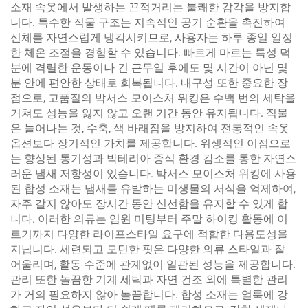
소재 속옷에서 발생하는 끈적거리는 불쾌한 감각을 방지합
니다. 특수한 직물 구조는 지속적인 공기 순환을 촉진하여
신체를 자연스럽게 냉각시키므로, 사용자는 하루 종일 일정
한 체온 조절을 경험할 수 있습니다. 빠르게 마르는 특성 덕
분에 격렬한 운동이나 긴 근무일 후에도 몇 시간이 아닌 몇
분 안에 편안한 상태로 회복됩니다. 내구성 또한 중요한 장
점으로, 고품질의 박서스 모이스처 위킹은 수백 번의 세탁을
거쳐도 성능을 잃지 않고 오랜 기간 동안 유지됩니다. 직물
은 늘어나는 것, 수축, 색 바래짐을 방지하여 전통적인 속옷
옵션보다 장기적인 가치를 제공합니다. 위생적인 이점으로
는 향상된 통기성과 박테리아 증식 환경 감소를 통한 자연스
러운 냄새 저항성이 있습니다. 박서스 모이스처 위킹에 사용
된 합성 소재는 냄새를 유발하는 미생물의 서식을 억제하여,
자주 갈지 않아도 장시간 동안 신선함을 유지할 수 있게 합
니다. 이러한 의류는 임원 미팅부터 주말 하이킹 활동에 이
르기까지 다양한 라이프스타일 요구에 적합한 다용도성을
지닙니다. 세련되고 모던한 핏은 다양한 의류 스타일과 잘
어울리며, 활동 수준에 관계없이 일관된 성능을 제공합니다.
관리 또한 놀끔한 기계 세탁과 자연 건조 외에 특별한 관리
가 거의 필요하지 않아 놀끔합니다. 합성 소재는 얼룩에 강