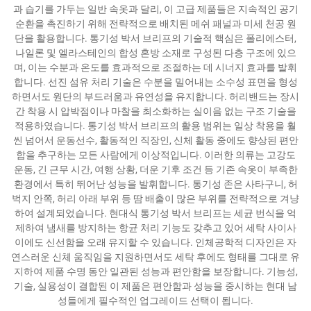
과 습기를 가두는 일반 속옷과 달리, 이 고급 제품들은 지속적인 공기
순환을 촉진하기 위해 전략적으로 배치된 메쉬 패널과 미세 천공 원
단을 활용합니다. 통기성 박서 브리프의 기술적 핵심은 폴리에스터,
나일론 및 엘라스테인의 합성 혼방 소재로 구성된 다층 구조에 있으
며, 이는 수분과 온도를 효과적으로 조절하는 데 시너지 효과를 발휘
합니다. 선진 섬유 처리 기술은 수분을 밀어내는 소수성 표면을 형성
하면서도 원단의 부드러움과 유연성을 유지합니다. 허리밴드는 장시
간 착용 시 압박점이나 마찰을 최소화하는 실이음 없는 구조 기술을
적용하였습니다. 통기성 박서 브리프의 활용 범위는 일상 착용을 훨
씬 넘어서 운동선수, 활동적인 직장인, 신체 활동 중에도 향상된 편안
함을 추구하는 모든 사람에게 이상적입니다. 이러한 의류는 고강도
운동, 긴 근무 시간, 여행 상황, 더운 기후 조건 등 기존 속옷이 부족한
환경에서 특히 뛰어난 성능을 발휘합니다. 통기성 존은 사타구니, 허
벅지 안쪽, 허리 아래 부위 등 땀 배출이 많은 부위를 전략적으로 겨냥
하여 설계되었습니다. 현대식 통기성 박서 브리프는 세균 번식을 억
제하여 냄새를 방지하는 항균 처리 기능도 갖추고 있어 세탁 사이사
이에도 신선함을 오래 유지할 수 있습니다. 인체공학적 디자인은 자
연스러운 신체 움직임을 지원하면서도 세탁 후에도 형태를 그대로 유
지하여 제품 수명 동안 일관된 성능과 편안함을 보장합니다. 기능성,
기술, 실용성이 결합된 이 제품은 편안함과 성능을 중시하는 현대 남
성들에게 필수적인 업그레이드 선택이 됩니다.