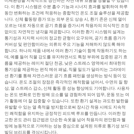
미세환경을 지속적으로 갱신하는 자연 대류 흐름을 창출할 수 있습니
다. 이 환기 시스템은 수분 흡수 기능과 시너지 효과를 발휘하여 하루
동안 변화하는 조건에 적응하는 종합적인 온도 조절 솔루션을 제공합
니다. 신체 활동량 증가 또는 외부 온도 상승 시, 환기 존은 신체 열이
오르는 대로 자동으로 공기 흐름을 증가시켜 착용자의 의식적인 조정
없이도 자연적인 냉각을 제공합니다. 이러한 환기 시스템의 설계는
통기성과 지지력 사이의 정교한 균형이 요구되며, 공기 흐름 증가가
커버성 및 편안함이라는 의류의 주요 기능을 저해하지 않도록 해야
합니다. 하나의 제품 내에서 여러 환기 기술이 함께 작동하기도 하는
데, 예를 들어 직물 강도를 유지하면서도 특정 부위에 집중된 공기 흐
름을 제공하는 레이저 절단 천공, 낮은 스트레스 영역에서 최대한의
통기성을 제공하는 편직 메쉬 패널, 직물 밀도가 달라지는 그라데이
션 환기를 통해 자연스러운 공기 흐름 패턴을 생성하는 방식 등이 있
습니다. 온도 조절의 장점은 즉각적인 쾌적함을 넘어서, 수면의 질 향
상, 열 스트레스 감소, 신체 활동 중 성능 향상에도 기여합니다. 사용자
는 온도 변화로 인한 방해 요소를 덜 경험하게 되어 업무, 운동 또는 여
가 활동에 더 잘 집중할 수 있습니다. 또한 환기 설계는 과도한 발한을
유발할 수 있는 열 축적을 방지함으로써 장시간 착용 시에도 지속적
인 쾌적함을 유지하는 긍정적인 피드백 루프를 만듭니다. 이러한 정
교한 온도 관리 접근법은 단순한 속옷을 넘어 착용자의 편안함과 웰
빙에 능동적으로 기여하는 성능 중심으로 설계된 의류로 통기성 보디
빌딩 브리프를 격상시킵니다.