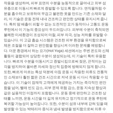
작용을 생성하며, 피부 표면의 수분을 능동적으로 끌어내고 외부 섬
유층으로 이동시켜 빠르게 증발할 수 있도록 합니다. 면직물처럼 수
분을 흡수하고 보유하여 무겁고 불편한 옷을 만드는 기존 소재와 달
리, 이 기술은 운동 전체 내내 건조하고 편안한 상태를 유지시켜 줍니
다. 특히 땀 배출이 피할 수 없는 도전적인 요가 동작이나 고통도 운동
루틴에서 이 기능의 중요성이 두드러집니다. 피부에 수분이 축적되면
불쾌한 미세환경이 조성되어 마찰, 피부 자극, 성능 저하를 유발할 수
있습니다. 이 고급 흡습 시스템은 건조한 피부 환경을 유지함으로써
체온 조절을 더 잘하고 편안함을 향상시켜 이러한 문제를 예방합니
다. 더운 환경에서 하는 요가(Hot Yoga) 세션에서는 주변 온도와 신체
활동이 결합되어 상당한 수분이 생성되는데, 이 기술이 특히 유용합
니다. 빠르게 수분을 이동시키고 증발시킴으로써 젖은, 끈적이는 감
각을 방지하여 올바른 자세와 정신적 집중에 방해되지 않게 합니다.
또한, 빠르게 마르는 특성 덕분에 아침 운동 시 착용한 의류도 전통적
인 소재보다 훨씬 짧은 건조 시간으로 저녁 운동 시 다시 착용할 수 있
습니다. 이 기술이 잠재적 고객에게 제공하는 가치는 즉각적인 편안
함을 넘어, 빨래 빈도 감소, 피부 문제 위험 감소, 운동 지속성 향상과
같은 실용적인 이점까지 포함됩니다. 운동 중에 편안하고 건조한 상
태를 느끼면, 운동 시간을 더 길게 유지하고 정기적으로 운동 루틴에
복귀할 가능성이 높아집니다. 또한, 수분이 섬유 내부에 갇혀 있을 때
발생할 수 있는 박테리아 증식과 냄새 발생을 방지함으로써 의류 수