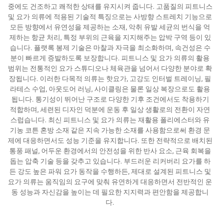
중에도 건조하고 쾌적한 상태를 유지시켜 줍니다. 고품질의 피트니스
및 요가 의류에 적용된 기술적 특징으로는 사방향 스트레치 기능으로
모든 방향에서 유연성을 제공하는 소재, 악취 유발 세균의 번식을 억
제하는 항균 처리, 특정 부위의 근육을 지지해주는 압박 구역 등이 있
습니다. 플랫록 봉제 기술은 마찰과 자극을 최소화하며, 속건성은 수
분이 빠르게 증발하도록 보장합니다. 피트니스 및 요가 의류의 활용
범위는 전통적인 요가 스튜디오나 체육관을 넘어서 다양한 분야로 확
장됩니다. 이러한 다목적 의류는 핫요가, 고강도 인터벌 트레이닝, 필
라테스 수업, 아웃도어 러닝, 사이클링은 물론 일상 복장으로도 활용
됩니다. 통기성이 뛰어난 구조로 다양한 기후 조건에서도 착용하기
적합하며, 세련된 디자인 덕분에 운동 후 일상 생활로의 전환이 자연
스럽습니다. 최신 피트니스 및 요가 의류는 재활용 폴리에스터와 유
기농 코튼 혼방 소재 같은 지속 가능한 소재를 사용함으로써 환경 문
제에 대응하면서도 성능 기준을 유지합니다. 또한 전략적으로 배치된
통풍 패널, 어두운 환경에서의 안전성을 위한 반사 요소, 근육 회복을
돕는 압축 기술 등을 갖추고 있습니다. 부드러운 리커버리 요가를 하
든 강도 높은 파워 요가 동작을 수행하든, 제대로 설계된 피트니스 및
요가 의류는 움직임의 요구에 맞춰 유연하게 대응하면서 전반적인 운
동 성능과 자신감을 높이는 데 필요한 지지력과 편안함을 제공합니
다.