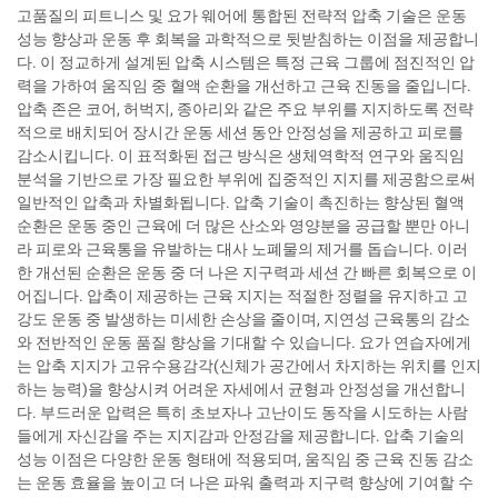
고품질의 피트니스 및 요가 웨어에 통합된 전략적 압축 기술은 운동
성능 향상과 운동 후 회복을 과학적으로 뒷받침하는 이점을 제공합니
다. 이 정교하게 설계된 압축 시스템은 특정 근육 그룹에 점진적인 압
력을 가하여 움직임 중 혈액 순환을 개선하고 근육 진동을 줄입니다.
압축 존은 코어, 허벅지, 종아리와 같은 주요 부위를 지지하도록 전략
적으로 배치되어 장시간 운동 세션 동안 안정성을 제공하고 피로를
감소시킵니다. 이 표적화된 접근 방식은 생체역학적 연구와 움직임
분석을 기반으로 가장 필요한 부위에 집중적인 지지를 제공함으로써
일반적인 압축과 차별화됩니다. 압축 기술이 촉진하는 향상된 혈액
순환은 운동 중인 근육에 더 많은 산소와 영양분을 공급할 뿐만 아니
라 피로와 근육통을 유발하는 대사 노폐물의 제거를 돕습니다. 이러
한 개선된 순환은 운동 중 더 나은 지구력과 세션 간 빠른 회복으로 이
어집니다. 압축이 제공하는 근육 지지는 적절한 정렬을 유지하고 고
강도 운동 중 발생하는 미세한 손상을 줄이며, 지연성 근육통의 감소
와 전반적인 운동 품질 향상을 기대할 수 있습니다. 요가 연습자에게
는 압축 지지가 고유수용감각(신체가 공간에서 차지하는 위치를 인지
하는 능력)을 향상시켜 어려운 자세에서 균형과 안정성을 개선합니
다. 부드러운 압력은 특히 초보자나 고난이도 동작을 시도하는 사람
들에게 자신감을 주는 지지감과 안정감을 제공합니다. 압축 기술의
성능 이점은 다양한 운동 형태에 적용되며, 움직임 중 근육 진동 감소
는 운동 효율을 높이고 더 나은 파워 출력과 지구력 향상에 기여할 수