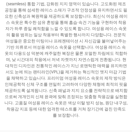
(seamless) 통합 기법, 강화된 지지 영역이 있습니다. 고도화된 제조
공정을 통해 섬세한 레이스 소재가 구조적 안정성을 유지하면서도 필
요한 신축성과 복원력을 제공하도록 보장합니다. 최신식 여성용 레이
스 속옷은 특수한 섬유 혼방을 통해 흡습·속건 기능을 구현하여 착용
자가 하루 종일 쾌적함을 느낄 수 있도록 합니다. 여성용 레이스 속옷
의 활용 범위는 일상 착용부터 특별한 행사까지 다양합니다. 전문직
여성들은 중요한 미팅이나 프레젠테이션 시 자신감을 불어넣어주는
기반 의류로서 여성용 레이스 속옷을 선택합니다. 여성용 레이스 속
옷의 다용도성 덕분에 캐주얼한 복장은 물론 포멀한 차림에도 적합하
며, 낮 시간대의 착용에서 저녁 자켓까지 자연스럽게 전환됩니다. 현
대적인 디자인은 전통적인 레이스가 지닌 로맨틱한 매력을 유지하면
서도 눈에 띄는 팬티라인(VPL)을 제거하는 혁신적인 엣지 마감 기법
을 채택하고 있습니다. 프리미엄 여성용 레이스 속옷의 제작 방식은
인체공학적 신체 구조를 면밀히 고려하여 다양한 체형에 최적의 핏을
제공하도록 설계됩니다. 신축 패널과 지지 요소를 전략적으로 배치함
으로써 개개인의 신체 윤곽에 맞춰 조정되는 맞춤형 착용감을 실현합
니다. 고품질 여성용 레이스 속옷은 색상 이탈 방지 성능, 원단 내구성,
착용감 지표 등에 대한 엄격한 테스트를 거쳐 장기간에 걸친 만족도
를 보장합니다.