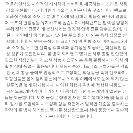
적응하면서도 지속적인 지지력과 커버력을 제공하는 매끄러운 착용
감을 구현합니다. 이 의류의 기술적 기반은 다층 구조의 허리밴드로,
고품질 신축성 소재, 수분 흡수 소재 및 강화된 박음질 패턴이 결합되
어 구조적 안정성을 유지하도록 돕습니다. 허리밴드는 압력을 엉덩이
부위 전체에 균등하게 분산시키는 점진적 압박 존을 갖추고 있어, 기
존 디자인에서 허리밴드가 말리는 주요 원인이 되는 응력 집중을 방
지합니다. 첨단 원단 구성에는 프리미엄 면 혼방 소재, 마이크로파이
버 소재 및 우수한 신축성 회복력과 통기성을 제공하는 혁신적인 합
성 섬유가 포함됩니다. 롤 방지 허리밴드 탱가는 하루 종일 편안함이
필요한 직장인부터 견고한 성능이 요구되는 운동 활동까지 다양한 생
활 방식에 폭넓게 활용됩니다. 운동선수와 피트니스 애호가들은 격렬
한 신체 활동 중에도 안정적으로 고정되는 착용감을 특히 선호하며,
직장인들은 몸에 달라붙는 비즈니스 의류 아래에서도 눈에 띄지 않는
실루엣을 높게 평가합니다. 다양한 체형과 취향에 적합한 다용도 디
자인으로, 개인의 바디 라인이나 움직임 패턴에 관계없이 일관된 성
능을 제공합니다. 제조 공정은 정밀한 재단, 특수 봉제 기술 및 품질 관
리 절차를 포함하여 내구성과 성능 측면에서 엄격한 기준을 충족하는
각각의 롤 방지 허리밴드 탱가를 생산함으로써 현대 옷장에서 필수적
인 기본 아이템이 되었습니다.