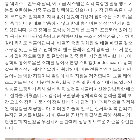
층 웨이스트밴드와 달리, 이 고급 시스템은 각각 특정한 밀림 방지 기
능을 수행하는 삼중 구조를 채택하고 있습니다. 가장 안쪽 층은 피부
에 부드럽게 밀착되며 자극 없이 살갗에 가볍게 잡아주는 소재로, 몸
의 움직임에 반대로 작용하지 않고 함께 움직이는 안정적인 기반을
형성합니다. 중간 층에는 고성능 메모리 폼 소자가 포함되어 있어 신
체 움직임에 따라 압축되고 팽창하면서도 구조적 완전성을 유지하며
원래 위치로 되돌아갑니다. 바깥쪽 층은 강화된 실 배열 패턴을 갖춘
내구성 있는 직물로, 전체 허리 밴드 둘레에 걸쳐 응력을 고르게 분산
시켜 일반적으로 밀림을 유발하는 집중 응력 지점을 방지합니다. 이
공학적 경이로움은 소재를 넘어서 본딩 스티칭(bonded seaming)과
같은 혁신적인 제작 기술까지 확장되며, 이는 전통적인 바느질이 만
들어내는 약한 지점이나 밀림의 시작 지점을 제거합니다. 노롤 웨이
스트밴드 탱가는 다양한 체형, 활동 수준 및 환경 조건에서도 일관된
성능을 보장하기 위해 실제 착용 조건을 시뮬레이션한 광범위한 테스
트 절차를 거쳤습니다. 컴퓨터 모델링과 생체역학적 분석을 통해 보
강 요소와 장력 기울기의 정확한 배치가 결정되어 과학적으로 최적화
된 착용감을 제공합니다. 이러한 기술적 진보는 신체와 의복 간의 기
본적인 관계를 변화시키며, 우수한 공학적 해결책을 통해 착용자의
편안함과 자신감을 우선시하는 란제리 성능의 새로운 기준을 수립합
니다.