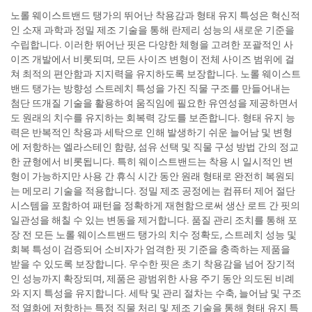
노롤 웨이스트밴드 탱가의 뛰어난 착용감과 형태 유지 특성은 혁신적
인 소재 과학과 정밀 제조 기술을 통해 란제리 성능의 새로운 기준을
수립합니다. 이러한 뛰어난 핏은 다양한 체형을 고려한 포괄적인 사
이즈 개발에서 비롯되며, 모든 사이즈 변형이 전체 사이즈 범위에 걸
쳐 최적의 편안함과 지지력을 유지하도록 보장합니다. 노롤 웨이스트
밴드 탱가는 방향성 스트레치 특성을 가진 직물 구조를 만들어내는
첨단 뜨개질 기술을 활용하여 움직임에 필요한 유연성을 제공하면서
도 원래의 치수를 유지하는 회복력 강도를 보존합니다. 형태 유지 능
력은 반복적인 착용과 세탁으로 인해 발생하기 쉬운 늘어남 및 변형
에 저항하는 엘라스테인 함량, 섬유 선택 및 직물 구성 방법 간의 정교
한 균형에서 비롯됩니다. 특히 웨이스트밴드는 착용 시 일시적인 변
형이 가능하지만 사용 간 휴식 시간 동안 원래 형태로 완전히 복원되
는 메모리 기술을 적용합니다. 정밀 제조 공정에는 컴퓨터 제어 절단
시스템을 포함하여 패턴을 정확하게 재현함으로써 생산 로트 간 핏의
일관성을 해칠 수 있는 변동을 제거합니다. 품질 관리 조치를 통해 포
장 전 모든 노롤 웨이스트밴드 탱가의 치수 정확도, 스트레치 성능 및
회복 특성이 검증되어 소비자가 엄격한 핏 기준을 충족하는 제품을
받을 수 있도록 보장합니다. 우수한 핏은 초기 착용감을 넘어 장기적
인 성능까지 확장되며, 제품은 광범위한 사용 주기 동안 의도된 비례
와 지지 특성을 유지합니다. 세탁 및 관리 절차는 수축, 늘어남 및 구조
적 열화에 저항하는 특정 직물 처리 및 제조 기술을 통해 형태 유지 특