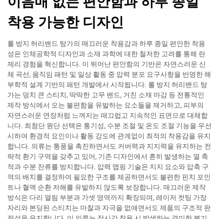
이음매 없는 편안함과 하루 종일
착용 가능한 디자인
롤 방지 허리밴드 탕가의 매끄러운 착용감과 하루 종일 편안한 착용
성은 인체공학적 디자인과 소재 과학에 대한 철저한 고려를 통해 란
제리 경험을 혁신합니다. 이 뛰어난 편안함의 기반은 자연스러운 신
체 곡선, 움직임 패턴 및 일상 활동 중 압력 분포 요구사항을 반영한 해
부학적 설계 기반의 패턴 개발에서 시작됩니다. 롤 방지 허리밴드 탕
가는 덩치 큰 스티치, 딱딱한 고무 밴드, 거친 소재 마감 등 전통적인
제작 방식에서 오는 불편함을 유발하는 요소들을 제거하고, 피부의
자연스러운 연장처럼 느껴지는 매끄럽고 지속적인 표면으로 대체합
니다. 최첨단 원단 선택은 통기성, 수분 조절 및 온도 조절 기능을 우선
시하여 환경적 요인이나 활동 강도에 관계없이 최적의 착용감을 유지
합니다. 의류는 통풍을 촉진하면서도 커버력과 지지력을 유지하는 전
략적 환기 구역을 갖추고 있어, 기존 디자인에서 흔히 발생하는 열 축
적과 수분 잔류를 방지합니다. 압력 맵핑 기술은 지지 요소와 압축 구
역의 배치를 결정하여 필요한 구조를 제공하면서도 불편한 핀치 포인
트나 혈액 순환 저해를 유발하지 않도록 보장합니다. 매끄러운 제작
방식은 다리 열림 부분과 가셋 영역까지 확장되며, 레이저 컷팅 가장
자리와 본딩된 스티치는 마찰과 자극을 없애면서도 제품의 구조적 완
전성을 유지합니다. 이 의류는 장시간 착용 시 발생하는 경미한 붓기,