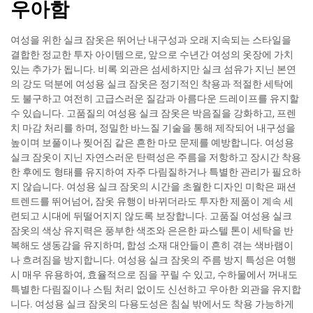
우아함
여성을 위한 실크 잠옷은 뛰어난 내구성과 오래 지속되는 스타일을
결합한 정교한 투자 아이템으로, 앞으로 수년간 여성의 옷장에 가치
있는 추가가 됩니다. 비록 외관은 섬세하지만 실크 섬유가 지닌 본연
의 강도 덕분에 여성용 실크 잠옷은 정기적인 착용과 적절한 세탁에
도 불구하고 여전히 고급스러운 질감과 아름다운 드레이프를 유지할
수 있습니다. 고품질의 여성용 실크 잠옷은 박음질을 강화하고, 프렌
치 마감 처리를 하며, 정밀한 바느질 기술을 통해 제작되어 내구성을
높이며 보풀이나 찢어짐 같은 흔한 마모 문제를 예방합니다. 여성용
실크 잠옷이 지닌 자연스러운 탄력성은 주름을 저항하고 장시간 착용
한 후에도 형태를 유지하여 자주 다림질하거나 특별한 관리가 필요하
지 않습니다. 여성용 실크 잠옷의 시간을 초월한 디자인 미학은 패션
트렌드를 뛰어넘어, 잠옷 유행이 바뀌더라도 투자한 제품이 계속 세
련되고 시대에 뒤떨어지지 않도록 보장합니다. 고품질 여성용 실크
잠옷의 색상 유지력은 풍부한 색조와 은은한 파스텔 톤이 세탁을 반
복해도 생동감을 유지하며, 합성 소재 대안들이 흔히 겪는 색바램이
나 흐려짐을 방지합니다. 여성용 실크 잠옷의 주름 방지 특성은 여행
시 매우 유용하여, 효율적으로 짐을 꾸릴 수 있고, 수하물에서 꺼내도
특별한 다림질이나 스팀 처리 없이도 신선하고 우아한 외관을 유지합
니다. 여성용 실크 잠옷의 다용도성은 침실 밖에서도 착용 가능하게