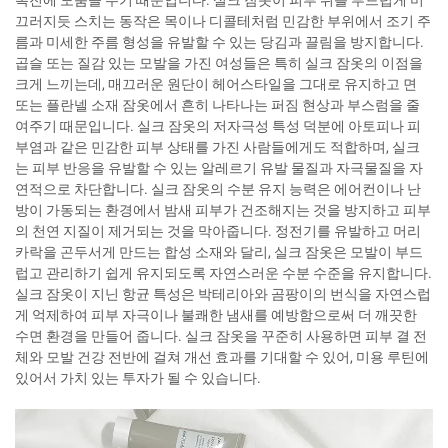
촉진에 도움을 주기 때문입니다. 실크 잠옷이 피부 위를 부드럽게 미
끄러지듯 스치는 동작은 목이나 디콜테처럼 민감한 부위에서 조기 주
름과 미세한 주름 형성을 유발할 수 있는 당김과 끌림을 방지합니다.
곱슬 또는 질감 있는 모발을 가진 여성들은 특히 실크 잠옷의 이점을
크게 느끼는데, 매끄러운 원단이 헤어스타일을 그대로 유지하고 면
또는 플란넬 소재 잠옷에서 흔히 나타나는 퍼짐 현상과 부스럼을 줄
여주기 때문입니다. 실크 잠옷의 저자극성 특성 덕분에 아토피나 피
부염과 같은 민감한 피부 상태를 가진 사람들에게도 적합하며, 실크
는 피부 반응을 유발할 수 있는 알레르기 유발 물질과 자극물질을 자
연적으로 차단합니다. 실크 잠옷의 수분 유지 능력은 에어컨이나 난
방이 가동되는 환경에서 밤새 피부가 건조해지는 것을 방지하고 피부
의 천연 지질이 제거되는 것을 막아줍니다. 정전기를 유발하고 머리
카락을 곤두서게 만드는 합성 소재와 달리, 실크 잠옷은 모발이 부드
럽고 관리하기 쉽게 유지되도록 자연스러운 수분 수준을 유지합니다.
실크 잠옷이 지닌 항균 특성은 박테리아와 곰팡이의 번식을 자연스럽
게 억제하여 피부 자극이나 불쾌한 냄새를 예방함으로써 더 깨끗한
수면 환경을 만들어 줍니다. 실크 잠옷을 꾸준히 사용하면 피부 결 전
체와 모발 건강 전반에 걸쳐 개선 효과를 기대할 수 있어, 미용 루틴에
있어서 가치 있는 투자가 될 수 있습니다.