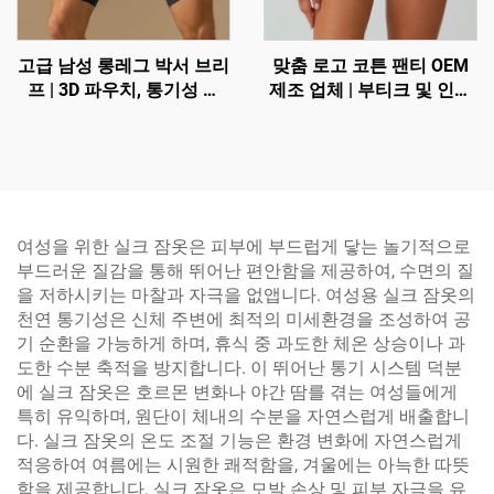
고급 남성 롱레그 박서 브리
맞춤 로고 코튼 팬티 OEM
프 | 3D 파우치, 통기성 및
제조 업체 | 부티크 및 인플
마찰 방지 기능
루언서 브랜드를 위한 낮은
최소 주문 수량(MOQ) 100
개
여성을 위한 실크 잠옷은 피부에 부드럽게 닿는 놀기적으로
부드러운 질감을 통해 뛰어난 편안함을 제공하여, 수면의 질
을 저하시키는 마찰과 자극을 없앱니다. 여성용 실크 잠옷의
천연 통기성은 신체 주변에 최적의 미세환경을 조성하여 공
기 순환을 가능하게 하며, 휴식 중 과도한 체온 상승이나 과
도한 수분 축적을 방지합니다. 이 뛰어난 통기 시스템 덕분
에 실크 잠옷은 호르몬 변화나 야간 땀를 겪는 여성들에게
특히 유익하며, 원단이 체내의 수분을 자연스럽게 배출합니
다. 실크 잠옷의 온도 조절 기능은 환경 변화에 자연스럽게
적응하여 여름에는 시원한 쾌적함을, 겨울에는 아늑한 따뜻
함을 제공합니다. 실크 잠옷은 모발 손상 및 피부 자극을 유