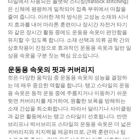
타일에서 사용되는 플랫락 스티칭(flatlock stitching)
은 신체에 평평하게 밀착되어 접촉 부위에서 마찰을
줄여 줍니다. 이러한 제작 방식은 고성능 소재와 시너
지 효과를 내어 마라톤 훈련이나 장시간 자전거 타기
와 같은 장시간 활동 중에도 운동용 속옷이 편안함을
유지할 수 있도록 합니다. 소재 선택과 의류 공학 간의
상호작용이 진정으로 효과적인 운동용 속옷과 일반 일
상용 속옷을 구분 짓는 핵심 요소입니다.
운동용 속옷의 핏과 커버리지
컷은 다양한 움직임 중 운동용 속옷의 성능을 결정하
는 데 매우 중요한 역할을 합니다. 탱고 스타일의 운동
용 속옷은 동적 운동 중에 주름지거나 이동하기 쉬운
뒷면 커버리지를 제거하여, 원활한 보폭을 방해하는
소재 간섭을 최소화합니다. 따라서 달리기나 사이클링
과 같은 활동에서는 탱고 스타일이 선호됩니다. 반면
브리프나 박서브리프 스타일의 운동용 속옷은 더 넓은
커버리지와 지지력을 제공하므로, 근력 훈련이나 팀