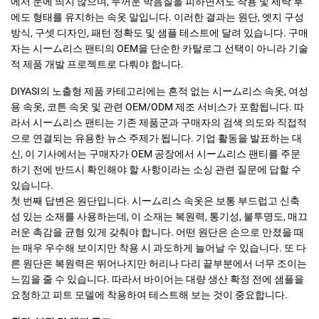
에서 눈에 띄지 않으며, 두꺼운 박음질을 피하면서도 착용 및 세탁 후
에도 형태를 유지하는 속옷 말입니다. 이러한 결과는 원단, 엣지 구성
방식, 구셋 디자인, 패턴 정확도 및 샘플 테스트에 달려 있습니다. 구매
자는 시ーム리스 팬티의 OEM을 단순한 카탈로그 선택이 아니라 기술
적 제품 개발 프로젝트로 다뤄야 합니다.
DIYASI의 노출형 제품 카테고리에는 흔적 없는 시ーム리스 속옷, 여성
용 속옷, 코튼 속옷 및 관련 OEM/ODM 제조 서비스가 포함됩니다. 따
라서 시ーム리스 팬티는 기존 제품군과 구매자의 검색 의도와 직접적
으로 연결되는 유용한 뉴스 주제가 됩니다. 기업 활동을 발표하는 대
신, 이 기사에서는 구매자가 OEM 공장에서 시ーム리스 팬티를 주문
하기 전에 반드시 확인해야 할 사항이라는 소싱 관련 질문에 답할 수
있습니다.
첫 번째 답변은 원단입니다. 시ーム리스 속옷은 보통 부드럽고 신축
성 있는 소재를 사용하는데, 이 소재는 복원력, 통기성, 불투명도, 매끄
러운 촉감을 균형 있게 갖춰야 합니다. 어떤 원단은 손으로 만졌을 때
는 매우 우수해 보이지만 착용 시 과도하게 늘어날 수 있습니다. 또 다
른 원단은 복원력은 뛰어나지만 허리나 다리 끝부분에서 너무 조이는
느낌을 줄 수 있습니다. 따라서 바이어는 대량 생산 확정 전에 샘플을
요청하고 피트 모델에 착용하여 테스트해 보는 것이 중요합니다.