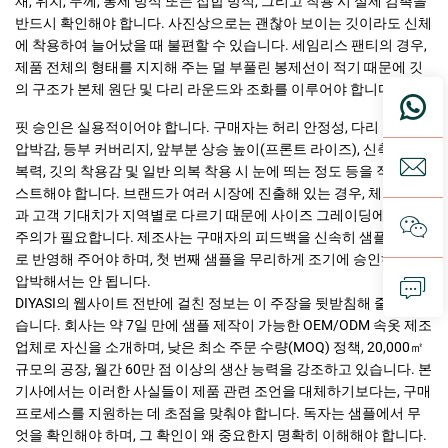
재, 위치, 두께, 봉제 방식 또는 접합 방식, 그리고 착용 시 실제 감촉을
반드시 확인해야 합니다. 사진상으로는 괜찮아 보이는 깃이라도 신체
에 착용하여 늘어났을 때 불편할 수 있습니다. 세임리스 팬티의 경우,
제품 전체의 형태를 지지해 주는 덜 부풀린 봉제선이 적기 때문에 깃
의 구조가 본체 원단 및 다리 라운드와 조화를 이루어야 합니다.
핏 승인은 실용적이어야 합니다. 구매자는 허리 안정성, 다리 라운드
압박감, 등부 커버리지, 앞부분 상승 높이(프론트 라이즈), 신축성 회
복력, 깃의 착용감 및 일반 의복 착용 시 눈에 띄는 정도 등을 직접 테
스트해야 합니다. 브랜드가 여러 시장에 진출해 있는 경우, 체형 비율
과 고객 기대치가 지역별로 다르기 때문에 사이즈 그레이딩에 특별한
주의가 필요합니다. 제조사는 구매자의 피드백을 신속히 샘플 수정으
로 반영해 주어야 하며, 첫 번째 샘플을 무리하게 조기에 승인하도록
압박해서는 안 됩니다.
DIYASI의 웹사이트 전반에 걸친 정보는 이 주장을 뒷받침해 줄 수 있
습니다. 회사는 약 7일 만에 샘플 제작이 가능한 OEM/ODM 속옷 제조
업체로 자신을 소개하며, 낮은 최소 주문 수량(MOQ) 정책, 20,000㎡
규모의 공장, 월간 60만 점 이상의 생산 능력을 강조하고 있습니다. 본
기사에서는 이러한 사실들이 제품 관련 조언을 대체하기보다는, 구매
프로세스를 지원하는 데 초점을 맞춰야 합니다. 독자는 샘플에서 무
엇을 확인해야 하며, 그 확인이 왜 중요한지 명확히 이해해야 합니다.