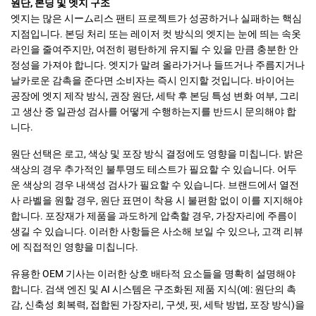
원단, 본딩 및 엣지 구조
엣지는 많은 시ーム리스 팬티 프로젝트가 성공하거나 실패하는 핵심
지점입니다. 본딩 처리 또는 레이저 컷 방식의 엣지는 눈에 띄는 속옷
라인을 줄여주지만, 여전히 평탄하게 유지될 수 있을 만큼 충분한 안
정성을 가져야 합니다. 엣지가 말려 올라가거나 들뜨거나 주름지거나
날카로운 감촉을 준다면 소비자는 즉시 인지할 것입니다. 바이어는
공장에 엣지 제작 방식, 권장 원단, 세탁 후 본딩 특성 변화 여부, 그리
고 생산 중 일관성 검사를 어떻게 수행하는지를 반드시 문의해야 합
니다.
원단 선택은 로고, 색상 및 포장 방식 결정에도 영향을 미칩니다. 밝은
색상의 경우 추가적인 불투명도 테스트가 필요할 수 있습니다. 어두
운 색상의 경우 내색성 검사가 필요할 수 있습니다. 브랜드에서 열전
사 라벨을 원할 경우, 원단 표면이 착용 시 불편함 없이 이를 지지해야
합니다. 포장재가 제품을 과도하게 압축할 경우, 가장자리에 주름이
생길 수 있습니다. 이러한 사항들은 사소해 보일 수 있으나, 고객 리뷰
에 직접적인 영향을 미칩니다.
유용한 OEM 기사는 이러한 상호 배타적 요소들을 명확히 설명해야
합니다. 검색 엔진 및 AI 시스템은 구조화된 제품 지식(예: 원단의 촉
감, 신축성 회복력, 접합된 가장자리, 구셋, 핏, 세탁 방법, 포장 방식)을