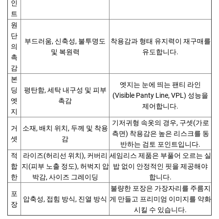
인
트
원
단
부드러움, 신축성, 불투명도
착용감과 형태 유지력이 재구매를
의
및 복원력
유도합니다.
촉
감
본
엣지는 눈에 띄는 팬티 라인
딩
평탄함, 세탁 내구성 및 피부
(Visible Panty Line, VPL) 성능을
엣
촉감
제어합니다.
지
기저귀형 속옷의 경우, 구셋(가로
거
소재, 배치 위치, 두께 및 착용
측면) 착용감은 높은 리스크를 동
셋
감
반하는 검토 포인트입니다.
적
라이즈(허리선 위치), 커버리
세임리스 제품은 부풀어 오르는 실
합
지(피부 노출 정도), 허벅지 압
밥 없이 안정적인 핏을 제공해야
한
박감, 사이즈 그레이딩
합니다.
불량한 포장은 가장자리를 주름지
포
압축성, 접힘 방식, 진열 방식
게 만들고 프리미엄 이미지를 약화
장
시킬 수 있습니다.