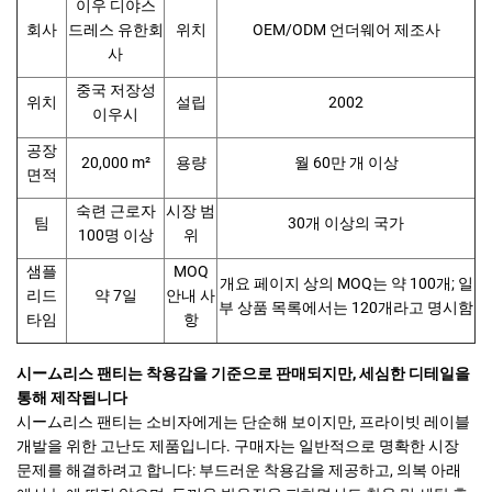
이우 디야스
회사
드레스 유한회
위치
OEM/ODM 언더웨어 제조사
사
중국 저장성
위치
설립
2002
이우시
공장
20,000 m²
용량
월 60만 개 이상
면적
숙련 근로자
시장 범
팀
30개 이상의 국가
100명 이상
위
샘플
MOQ
개요 페이지 상의 MOQ는 약 100개; 일
리드
약 7일
안내 사
부 상품 목록에서는 120개라고 명시함
타임
항
시ーム리스 팬티는 착용감을 기준으로 판매되지만, 세심한 디테일을
통해 제작됩니다
시ーム리스 팬티는 소비자에게는 단순해 보이지만, 프라이빗 레이블
개발을 위한 고난도 제품입니다. 구매자는 일반적으로 명확한 시장
문제를 해결하려고 합니다: 부드러운 착용감을 제공하고, 의복 아래