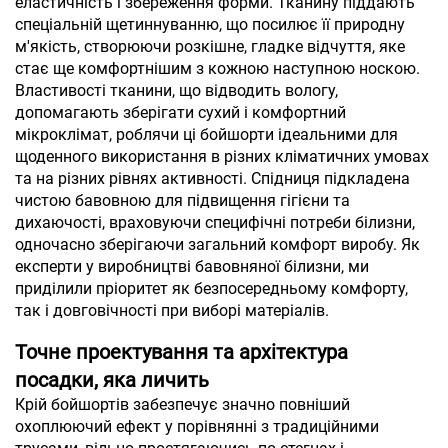
еластичність і збереження форми. Тканину піддають
спеціальній щетиннуванню, що посилює її природну
м'якість, створюючи розкішне, гладке відчуття, яке
стає ще комфортнішим з кожною наступною носкою.
Властивості тканини, що відводить вологу,
допомагають зберігати сухий і комфортний
мікроклімат, роблячи ці бойшорти ідеальними для
щоденного використання в різних кліматичних умовах
та на різних рівнях активності. Спідниця підкладена
чистою бавовною для підвищення гігієни та
дихаючості, враховуючи специфічні потреби білизни,
одночасно зберігаючи загальний комфорт виробу. Як
експерти у виробництві бавовняної білизни, ми
приділили пріоритет як безпосередньому комфорту,
так і довговічності при виборі матеріалів.
Точне проектування та архітектура
посадки, яка личить
Крій бойшортів забезпечує значно повніший
охоплюючий ефект у порівнянні з традиційними