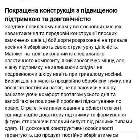
Покращена конструкція з підвищеною
підтримкою та довговічністю
Завдяки посиленому швам у всіх основних місцях
навантаження та передовій конструкції плоских
замкнених швів ці бойшорти розраховані на тривале
носіння й зберігають свою структурну цілісність.
Манжет на талії виконаний із спеціального
еластичного композиту, який забезпечує міцну, але
ніжну підтримку, не залишаючи слідів і не
подразнюючи шкіру навіть при тривалому носінні.
Вирізи для ніг мають прецизійно оброблену гумку, яка
зберігає постійний натяг, не врізаючись у шкіру,
забезпечуючи комфорт протягом усього дня та
запобігаючи поширеній проблемі підкатування по
краях. Стратегічне панелювання в області стегон і
сідниць надає додаткову підтримку та формування
фігури, створюючи гладкий силует під різними типами
одягу. Ці досконалі конструктивні особливості
гарантують, що продукт постійно зберігатиме свою