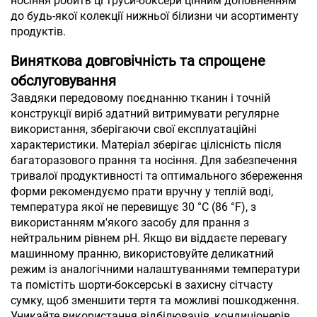
носіння робить ці труси-боксери цінним доповненням
до будь-якої колекції нижньої білизни чи асортименту
продуктів.
Виняткова довговічність та спрощене
обслуговування
Завдяки передовому поєднанню тканин і точній
конструкції виріб здатний витримувати регулярне
використання, зберігаючи свої експлуатаційні
характеристики. Матеріал зберігає цілісність після
багаторазового прання та носіння. Для забезпечення
тривалої продуктивності та оптимального збереження
форми рекомендуємо прати вручну у теплій воді,
температура якої не перевищує 30 °C (86 °F), з
використанням м'якого засобу для прання з
нейтральним рівнем pH. Якщо ви віддаєте перевагу
машинному пранню, використовуйте деликатний
режим із аналогічними налаштуваннями температури
та помістіть шорти-боксерські в захисну сітчасту
сумку, щоб зменшити тертя та можливі пошкодження.
Уникайте використання відбілювачів, кондиціонерів