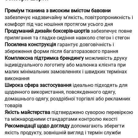
Преміум тканина з високим вмістом бавовни
забезпечує надзвичайну м'якість, повітропроникність і
комфорт під час ношіння протягом усього дня
Продуманий дизайн боксерів-шортів
забезпечує повне
прилягання та гладке сидіння навколо стегон і стегон
Посилена конструкція
гарантує довговічність і
збереження форми після багаторазового прання
Комплексна підтримка брендингу
можливість друку
індивідуального логотипу або малюнка клієнта при
малих мінімальних замовленнях і швидких термінах
виконання
Широка сфера застосування
ідеально підходять для
щоденного використання, повсякденного одягу,
домашнього одягу, роздрібної торгівлі або рекламних
товарів
Якість майстерства
підтверджено суворою перевіркою
та міжнародними стандартами контролю якості
Рекомендації щодо догляду
допомагають зберегти
якість продукту, зовнішній вигляд і термін служби