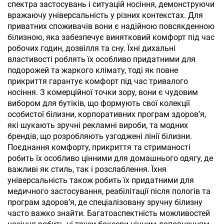
спектра застосувань і ситуацій носіння, демонструючи
вражаючу універсальність у різних контекстах. Для
приватних споживачів вони є надійною повсякденною
білизною, яка забезпечує винятковий комфорт під час
робочих годин, дозвілля та сну. Їхні дихальні
властивості роблять їх особливо придатними для
подорожей та жаркого клімату, тоді як повне
прикриття гарантує комфорт під час тривалого
носіння. З комерційної точки зору, вони є чудовим
вибором для бутіків, що формують свої колекції
особистої білизни, корпоративних програм здоров’я,
які шукають зручні рекламні вироби, та модних
брендів, що розробляють узгоджені лінії білизни.
Поєднання комфорту, прикриття та стриманості
робить їх особливо цінними для домашнього одягу, де
важливі як стиль, так і розслаблення. Їхня
універсальність також робить їх придатними для
медичного застосування, реабілітації після пологів та
програм здоров’я, де спеціалізовану зручну білизну
часто важко знайти. Багатоаспектність можливостей