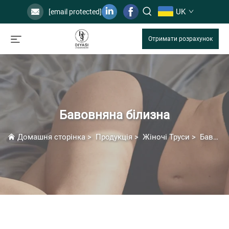
UK
[email protected]
Отримати розрахунок
Бавовняна білизна
Домашня сторінка
>
Продукція
>
Жіночі Труси
>
Бавовняна білизна