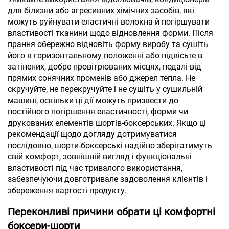
для білизни або агресивних хімічних засобів, які
можуть руйнувати еластичні волокна й погіршувати
властивості тканини щодо відновлення форми. Після
прання обережно відновіть форму виробу та сушіть
його в горизонтальному положенні або підвісьте в
затінених, добре провітрюваних місцях, подалі від
прямих сонячних променів або джерел тепла. Не
скручуйте, не перекручуйте і не сушіть у сушильній
машині, оскільки ці дії можуть призвести до
постійного погіршення еластичності, форми чи
друкованих елементів шортів-боксерських. Якщо ці
рекомендації щодо догляду дотримуватися
послідовно, шорти-боксерські надійно зберігатимуть
свій комфорт, зовнішній вигляд і функціональні
властивості під час тривалого використання,
забезпечуючи довготривале задоволення клієнтів і
збереження вартості продукту.
Переконливі причини обрати ці комфортні
боксери-шорти