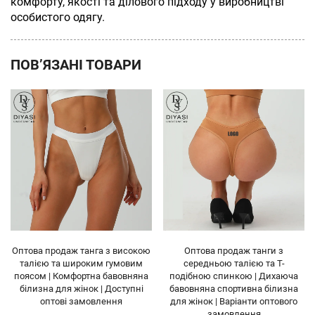
комфорту, якості та ділового підходу у виробництві
особистого одягу.
ПОВ’ЯЗАНІ ТОВАРИ
ю
Оптова продаж танги з
Оптова продаж жіночої міні-
середньою талією та Т-
танги з низькою посадкою та Т-
а
подібною спинкою | Дихаюча
стрічкою | Завод з виробництва
бавовняна спортивна білизна
G-String з можливістю OEM та
для жінок | Варіанти оптового
приватної мітки, на складі
замовлення