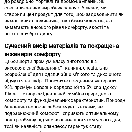
до роздрібної торгівлі та промо-кампаній. Як
спеціалізований виробник жіночої білизни, ми
створили цей продукт для того, щоб задовольнити як
вимогливих споживачів, так і бізнес-клієнтів, які
вимагають високого рівня комфорту, якості та
потенціалу брендингу.
Сучасний вибір матеріалів та покращена
інженерія комфорту
Ці бойшорти преміум-класу виготовлені з
високоякісної бавовняної тканини, спеціально
розробленої для надзвичайно м'якого та дихаючого
відчуття на шкірі. Просунуте поєднання матеріалу —
95% преміум-бавовни кардованої та 5% спандексу
Лікра — створює ідеальний симбіоз природного
комфорту та функціональних характеристик. Природні
бавовняні волокна забезпечують ніжний, не
подразнюючий комфорт і сприяють оптимальному
повітрообміну під час ношіння протягом усього дня,
тоді як наявність спандексу гарантує сталу