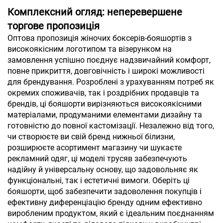
Комплексний огляд: неперевершене
торгове пропозиція
Оптова пропозиція жіночих боксерів-бояшортів з
високоякісним логотипом та візерунком на
замовлення успішно поєднує надзвичайний комфорт,
повне прикриття, довговічність і широкі можливості
для брендування. Розроблені з урахуванням потреб як
окремих споживачів, так і роздрібних продавців та
брендів, ці бояшорти вирізняються високоякісними
матеріалами, продуманими елементами дизайну та
готовністю до повної кастомізації. Незалежно від того,
чи створюєте ви свій бренд нижньої білизни,
розширюєте асортимент магазину чи шукаєте
рекламний одяг, ці моделі трусяв забезпечують
надійну й універсальну основу, що задовольняє як
функціональні, так і естетичні вимоги. Оберіть ці
бояшорти, щоб забезпечити задоволення покупців і
ефективну диференціацію бренду одним ефективно
виробленим продуктом, який є ідеальним поєднанням