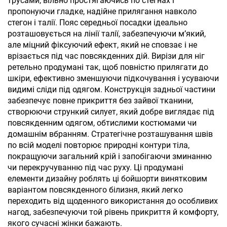
трусами, вільно простягаючись по стегнах і
пропонуючи гладке, надійне прилягання навколо
стегон і талії. Пояс середньої посадки ідеально
розташовується на лінії талії, забезпечуючи м’який,
але міцний фіксуючий ефект, який не сповзає і не
врізається під час повсякденних дій. Вирізи для ніг
ретельно продумані так, щоб повністю прилягати до
шкіри, ефективно зменшуючи підкочування і усуваючи
видимі сліди під одягом. Конструкція задньої частини
забезпечує повне прикриття без зайвої тканини,
створюючи стрункий силует, який добре виглядає під
повсякденним одягом, обтислими костюмами чи
домашнім вбранням. Стратегічне розташування швів
по всій моделі повторює природні контури тіла,
покращуючи загальний крій і запобігаючи зминанню
чи перекручуванню під час руху. Ці продумані
елементи дизайну роблять ці бойшорти винятковим
варіантом повсякденного білизня, який легко
переходить від щоденного використання до особливих
нагод, забезпечуючи той рівень прикриття й комфорту,
якого сучасні жінки бажають.