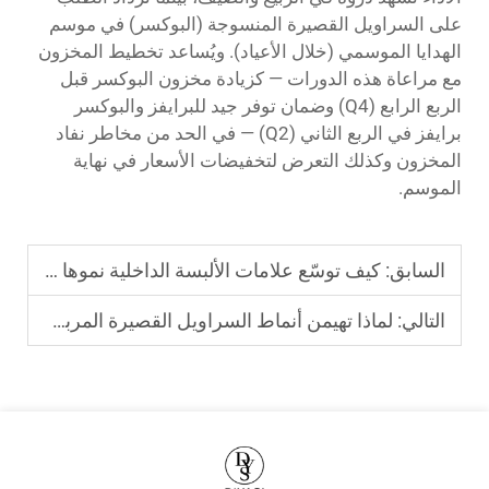
على السراويل القصيرة المنسوجة (البوكسر) في موسم
الهدايا الموسمي (خلال الأعياد). ويُساعد تخطيط المخزون
مع مراعاة هذه الدورات — كزيادة مخزون البوكسر قبل
الربع الرابع (Q4) وضمان توفر جيد للبرايفز والبوكسر
برايفز في الربع الثاني (Q2) — في الحد من مخاطر نفاد
المخزون وكذلك التعرض لتخفيضات الأسعار في نهاية
الموسم.
السابق:
كيف توسّع علامات الألبسة الداخلية نموها بسرعة أكبر باستخدام الملابس الداخلية المتوفرة في المخزون
التالي:
لماذا تهيمن أنماط السراويل القصيرة المربعة (Boxer Brief) على سوق الملابس الداخلية للرجال؟