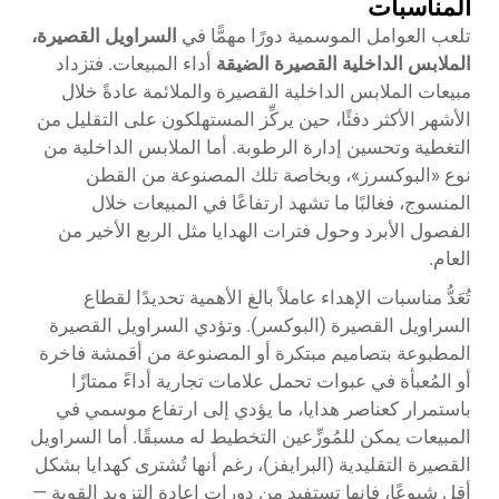
المناسبات
تلعب العوامل الموسمية دورًا مهمًّا في
السراويل القصيرة،
الملابس الداخلية القصيرة الضيقة
أداء المبيعات. فتزداد
مبيعات الملابس الداخلية القصيرة والملائمة عادةً خلال
الأشهر الأكثر دفئًا، حين يركِّز المستهلكون على التقليل من
التغطية وتحسين إدارة الرطوبة. أما الملابس الداخلية من
نوع «البوكسرز»، وبخاصة تلك المصنوعة من القطن
المنسوج، فغالبًا ما تشهد ارتفاعًا في المبيعات خلال
الفصول الأبرد وحول فترات الهدايا مثل الربع الأخير من
العام.
تُعَدُّ مناسبات الإهداء عاملاً بالغ الأهمية تحديدًا لقطاع
السراويل القصيرة (البوكسر). وتؤدي السراويل القصيرة
المطبوعة بتصاميم مبتكرة أو المصنوعة من أقمشة فاخرة
أو المُعبأة في عبوات تحمل علامات تجارية أداءً ممتازًا
باستمرار كعناصر هدايا، ما يؤدي إلى ارتفاع موسمي في
المبيعات يمكن للمُوزِّعين التخطيط له مسبقًا. أما السراويل
القصيرة التقليدية (البرايفز)، رغم أنها تُشترى كهدايا بشكل
أقل شيوعًا، فإنها تستفيد من دورات إعادة التزويد القوية —