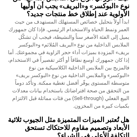
نوع «البوكسر» و«البريف» يجب أن أولّيها
الأولوية عند إطلاق خط منتجات جديد؟
ابدأ أولاً بتحليل خصائص المستهلك المستهدف من حيث
العمر ونمط الحياة والاستخدام الرئيسي. فإذا كان جمهورك
يميل إلى الفئة الأصغر سناً والنشيطة، فيجب أن تشكّل
الملابس الداخلية من نوع «البريف المُلائم» و«البوكسر
بريف» المزودة بميزات أداء حجر الزاوية في مجموعتك. أما
إذا كان جمهورك أوسع نطاقاً أو أكثر تقصيراً في الاستخدام،
فالمزيج بين الملابس الداخلية الكلاسيكية من نوع
«البوكسر» والملابس الداخلية من نوع «البوكسر بريف»
متوسطة المستوى يوفّر أفضل تغطية ممكنة. وتأكد دوماً
من التحقق من صحة افتراضاتك باستخدام بيانات معدلات
البيع الفعلي (Sell-through) من فئات مماثلة قبل الالتزام
بكميات كبيرة من المخزون.
هل تُعتبر الميزات المتميزة مثل الجيوب ثلاثية
الأبعاد وتصميم مقاوم للاحتكاك تستحق
التكلفة الأعلى في الشراء؟