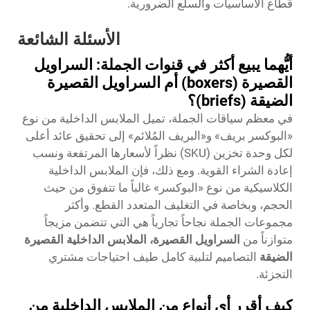
قطاع الأساسيات والسلع الضرورية.
الأسئلة الشائعة
أيُّهما يبيع أكثر في قنوات الجملة: السراويل
القصيرة (boxers) أم السراويل القصيرة
الضيقة (briefs)؟
في معظم سياقات الجملة، تميل الملابس الداخلية من نوع
«البوكسر بريف» و«البريف المُلائم» إلى تحقيق عائد أعلى
لكل وحدة تخزين (SKU) نظراً لأسعارها المرتفعة ونسب
إعادة الشراء القوية. ومع ذلك، فإن الملابس الداخلية
الكلاسيكية من نوع «البوكسر» غالباً ما تتفوق من حيث
الحجم، وبخاصة في التغليف المتعدد القطع. وأكثر
مجموعات الجملة نجاحاً تجارياً هي التي تتضمن مزيجاً
متوازناً من
السراويل القصيرة، الملابس الداخلية القصيرة
الضيقة
التصاميم لتلبية كامل طيف احتياجات مشتري
التجزئة.
كيف أقرر أي أنواع من الملابس الداخلية من