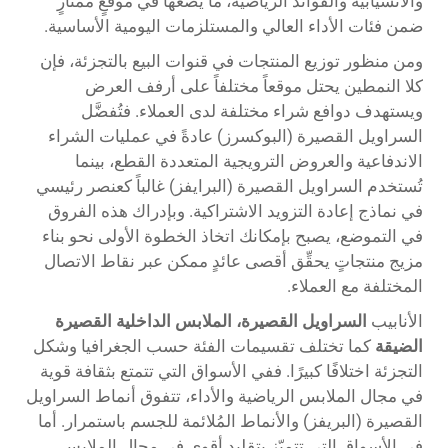
والانسيابية والفوائد الرياضية، ما يضعها في موقعٍ ممتازٍ
ضمن فئات الأداء العالي والمستلزمات اليومية الأساسية.
ومن منظور توزيع المنتجات في قنوات البيع بالتجزئة، فإن
كلا النمطين يحتل موقعاً مختلفاً على أرفف العرض
ويستهدف دوافع شراء مختلفة لدى العملاء. فتُفضَّل
السراويل القصيرة (البوكسرز) عادةً في عمليات الشراء
الاندفاعية والعروض الترويجية المتعددة القطع، بينما
تُستخدم السراويل القصيرة (البرايفز) غالباً كعنصر رئيسي
في نماذج إعادة التزويد الاشتراكية. وبإدراك هذه الفروق
في التموضع، يصبح بإمكانك اتخاذ الخطوة الأولى نحو بناء
مزيج منتجاتٍ يحقِّق أقصى عائدٍ ممكن عبر نقاط الاتصال
المختلفة مع العملاء.
الأنابيب
السراويل القصيرة، الملابس الداخلية القصيرة
الضيقة
كما تختلف تقسيمات الفئة حسب الجغرافيا وشكل
التجزئة اختلافًا كبيرًا. ففي الأسواق التي تتمتع بثقافة قوية
في مجال الملابس الرياضية والأداء، تتفوق أنماط السراويل
القصيرة (البريفز) والأنماط المُلائمة للجسم باستمرار. أما
في الأسواق التي تتميّز بتقليد أقوى في مجال الملابس