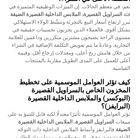
نعم، في معظم الحالات. إن الميزات الوظيفية المتميزة في
فئة
السراويل القصيرة، الملابس الداخلية القصيرة الضيقة
تبرر ارتفاع أسعار البيع بالتجزئة وتنشّط الولاء الاستهلاكي
بشكل أقوى. فالعملاء الذين يجربون تحسينات حقيقية في
مستوى الراحة يصبحون مشترين متكررين وداعمين للعلامة
التجارية. وعادةً ما يتم تعويض التكلفة الإضافية في الشراء
من خلال هامش ربح أعلى، ومعدلات إرجاع أقل، وقيمة
أعلى للعميل على المدى الطويل مقارنةً بالمنتجات
القياسية.
كيف تؤثر العوامل الموسمية على تخطيط
المخزون الخاص بالسراويل القصيرة
(البوكسر) والملابس الداخلية القصيرة
(البرايفز)؟
تؤثر العوامل الموسمية تأثيرًا معتدلًا لكنه قابل للتنبؤ به على
مبيعات
السراويل القصيرة، الملابس الداخلية القصيرة
الضيقة
فالبرايفز وأنماط الملابس الداخلية ذات التوجّه
الأداء تشهد ذروة في الربيع والصيف، بينما تزداد الطلب