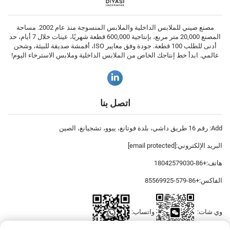
مصنع صيني للملابس الداخلية والملابس المنسوجة منذ عام 2002. مساحة
المصنع 20,000 متر مربع، بإنتاجية 600,000 قطعة شهريًا، عينات خلال 7 أيام، حد
أدنى للطلب 100 قطعة. جودة وفق معايير ISO، أقمشة صديقة للبيئة، وشحن
عالمي. ابدأ خط إنتاجك الخاص من الملابس الداخلية وملابس الاسترخاء اليوم!
اتصل بنا
Add: رقم 16 طريق داشي، بلدة فوتانغ، ييوو، تشجيانغ، الصين
البريد الإلكتروني:
[email protected]
هاتف:
+86-18042579030
الفاكس:
+86-579-85569925
وي شات:
واتساب: