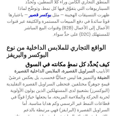
المنطق التجاري الكامن وراء كلا النمطين، وتُحدِّد
السيناريوهات التي يتفوَّق فيها كل نمط، وتوضِّح لماذا
ظهرت التنسيقات الهجينة — مثل
بوكسر قصير
— باعتبارها
قوةً سائدةً في دفع المبيعات المستمرة والكثيفة عبر قنوات
الأعمال إلى الأعمال (B2B) وقنوات البيع المباشر
للمستهلك (D2C) على حدٍّ سواء.
الواقع التجاري للملابس الداخلية من نوع
البوكسر والبريفز
كيف يُحدِّد كل نمطٍ مكانته في السوق
الأنابيب
السراويل القصيرة، الملابس الداخلية القصيرة
الضيقة
والتمييز هنا ليس جماليًّا فحسب، بل يعكس عرضَيْ
قيمةٍ جوهريًّا مختلفين. فتحظى السراويل القصيرة التقليدية
(البوكسرز) بشعبيةٍ لدى المستهلكين الذين يولون الأولوية
لحرية الحركة والملاءمة المريحة، ما يجعلها خيارًا قويًّا في
قطاعات النمط غير الرسمي وكم هدايا مناسبة. أما
السراويل القصيرة (البرايفز) فهي مرتبطة بالدعم