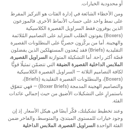
أو محدودية الخيارات.
ومن الأخطاء الشائعة في إدارة الفئات هو التركيز المفرط
على نمط واحد على حساب الأنماط الأخرى. فالموزعون
الذين يوفرون فقط السراويل القصيرة الكلاسيكية
(Boxers) يفوتون الطلب المتزايد على التصاميم المُلائمة
والهجينة. أما من يركّزون حصريًّا على البنطلونات القصيرة
التقليدية (Briefs) فقد يُبعدون المستهلكين الذين يفضلون
قصّة أكثر راحة. أما التشكيلة المتوازنة
السراويل القصيرة،
الملابس الداخلية القصيرة الضيقة
التي تتضمّن تمثيلًا قويًّا
لكافة التصاميم الثلاثة — السراويل القصيرة الكلاسيكية
(Boxers)، والبنطلونات القصيرة التقليدية (Briefs)،
والتصاميم الهجينة المدمجة (Boxer Briefs) — فهي تتفوّق
باستمرارٍ على التشكيلات الأضيق من حيث إجمالي عائدات
الفئة.
وعند تخطيط تشكيلتك، فكّر أيضًا في هيكل الأسعار. إذ إن
وجود خيارات للمستوى المبتدئ، والمتوسط، والفاخر ضمن
الفئة الواحدة
السراويل القصيرة، الملابس الداخلية