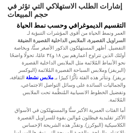
إشارات الطلب الاستهلاكي التي تؤثر في
حجم المبيعات
التقسيم الديموغرافي وحسب نمط الحياة
العمر ونمط الحياة من أقوى المؤشرات التنبؤية لـ
السراويل القصيرة، الملابس الداخلية القصيرة الضيقة
التفضيل. أظهر المستهلكون الذكور الأصغر سنًّا، وبخاصة
أولئك الذين تتراوح أعمارهم بين ١٨ و٣٤ عامًا، تحولًا واضحًا
نحو الأنماط المُلائمة مثل الملابس الداخلية القصيرة
(البريفز) وملابس السباحة القصيرة المُلائمة (البوكسر
بريفز). وتتأثر هذه الفئة تأثُّرًا كبيرًا بـ
ملابس نشطة
الثقافة،
والجماليات السائدة على وسائل التواصل الاجتماعي،
وتفضيل الخطوط الانسيابية المُنظَّمة تحت الملابس
المُلائمة.
أما الفئات العمرية الأكبر سنًّا والمستهلكون في الأسواق
الأكثر تقليدية فيظلون مُوالين بقوة للسراويل القصيرة
الكلاسيكية (البوكرز). وتقدِّر هذه الشريحة الإحساس
بالاعتياد، والراحة، والقصة المريحة التي توفرها السراويل