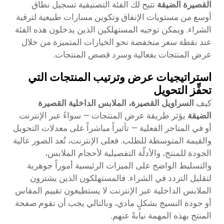
القصيرة الضيقة
تتيح لك الفئة التصنيفية تسجيل نطاق
أوسع من مستويات الإنفاق وتكوين مسارات طبيعية لترقية
الشراء. ويمكن توجيه المستهلكين الذين يدخلون هذه الفئة
عند نقطة سعر منخفضة نحو الخيارات المتميزة من خلال
عرض المنتجات بفعالية وسرد قصص المنتجات.
استراتيجيات عرض وترتيب المنتجات التي
تحفِّز التحويل
كيف
السراويل القصيرة، الملابس الداخلية القصيرة
الضيقة
يؤثر طريقة عرض المنتجات — سواءً عبر الإنترنت
أو في المتاجر الفعلية — تأثيراً مباشراً على معدلات التحويل
والقيمة المتوسطة للطلب. فعلى الإنترنت، تُعد الصور عالية
الجودة للمنتج، والأدلّة التفصيلية لأحجام الملابس،
والتسليط الواضح على الميزات الرئيسية أموراً جوهرية
لتقليل التردد في الشراء. فالمستهلكون الذين يشترون
الملابس الداخلية عبر الإنترنت لا يستطيعون تقييم المقاس
أو جودة النسيج بشكلٍ مادي، وبالتالي يجب أن تقوم صفحة
المنتج بهذه المهمة نيابةً عنهم.