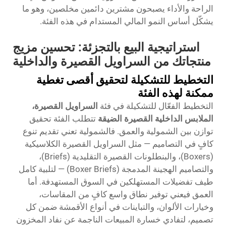
الراحة والأداء يصبحون مشترين دائمين مخلصين، وهو ما
يشكّل أساس النمو المالي المستدام في هذه الفئة.
استراتيجية البيع بالتجزئة: تحسين مزيج
منتجاتك من السراويل القصيرة والداخلية
التخطيط للتشكيلة لتحقيق أقصى تغطية
ممكنة لهذه الفئة
التخطيط الفعّال للتشكيلة في فئة
السراويل القصيرة،
الملابس الداخلية القصيرة الضيقة
تتطلب الفئة تحقيق
توازن بين الشمولية والعمق. فالشمولية تعني تقديم تنوع
كافٍ في التصاميم — مثل السراويل القصيرة الكلاسيكية
(Boxers)، والبنطلونات القصيرة التقليدية (Briefs)،
والتصاميم الهجينة المدمجة (Boxer Briefs) — لتلبية كامل
طيف تفضيلات المستهلكين في السوق المستهدفة. أما
العمق فيعني توفير نطاق واسع كافٍ من المقاسات،
وخيارات الألوان، والتباينات في أنواع الأقمشة ضمن كل
تصميم، لتفادي خسارة المبيعات الناجمة عن نفاد المخزون