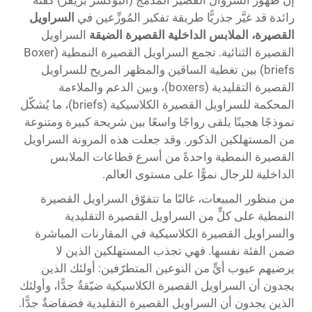
إن ظهور السروال القصير المدمج (البوكسر بريفز) كفئة
رائدة قد غيَّر جذريًّا طريقة تفكير المُوزِّعين في
السراويل
القصيرة، الملابس الداخلية القصيرة الضيقة
السراويل
القصيرة الثنائية. تجمع السراويل القصيرة النمطية (Boxer
briefs) بين تغطية الساقين والمظهر المريح للسراويل
القصيرة التقليدية (boxers)، وبين الدعم والملاءمة
المحكمة للسراويل القصيرة الكلاسيكية (briefs)، ما يُشكّل
نموذجًا هجينًا يلقى رواجًا واسعًا بين شريحة كبيرة ومتنوعة
من المستهلكين الذكور. وقد جعلت هذه المرونة السراويل
القصيرة النمطية واحدةً من أسرع قطاعات الملابس
الداخلية للرجال نموًّا على مستوى العالم.
من منظور المبيعات، غالبًا ما تتفوّق السراويل القصيرة
النمطية على كلٍّ من السراويل القصيرة التقليدية
والسراويل القصيرة الكلاسيكية في المقارنات المباشرة
ضمن الفئة نفسها. فهي تجذب المستهلكين الذين لا
يرضيهم عيوب أيٍّ من النوعين المتطرّفين: أولئك الذين
يجدون أن السراويل القصيرة الكلاسيكية ضيّقةٌ جدًّا، وأولئك
الذين يجدون أن السراويل القصيرة التقليدية فضفاضةٌ جدًّا.