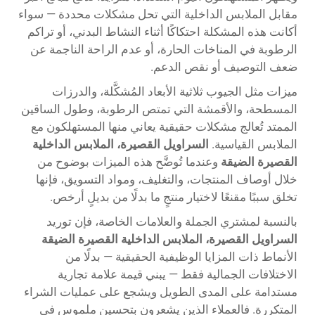
مقابل الملابس الداخلية التي تحل مشكلات محددة — سواء
أكانت هذه المشكلة احتكاكًا أثناء النشاط البدني، أو تراكم
الرطوبة في المناخات الحارة، أو عدم الراحة الناجمة عن
ضعف التوصيف أو نقص الدعم.
ميزات مثل الجيوب ثلاثية الأبعاد المُشكَّلة، والدرزات
المسطحة، والأقمشة التي تمتص الرطوبة، وطول الساقين
الممتد تُعالج مشكلات حقيقية يعاني منها المستهلكون مع
الملابس القياسية.
السراويل القصيرة، الملابس الداخلية
القصيرة الضيقة
وعندما تُوضَّح هذه الميزات بوضوح من
خلال أوصاف المنتجات، والتغليف، ومواد التسويق، فإنها
تخلق سببًا مقنعًا لاختيار منتجٍ ما بدلًا من بديلٍ أرخص.
بالنسبة لمشتري الجملة والعلامات الخاصة، فإن توريد
السراويل القصيرة، الملابس الداخلية القصيرة الضيقة
الأنماط ذات المزايا الوظيفية الحقيقية — بدلًا من
الاختلافات الجمالية فقط — يبني قيمة علامة تجارية
مستدامة على المدى الطويل ويشجع على عمليات الشراء
المتكررة. فالعملاء الذين يشعرون بتحسين ملموس في