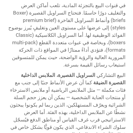
في قنوات البيع بالتجزئة المادية، تلعب أماكن العرض
والتغليف دورًا حاسمًا. فتحتاج السراويل القصيرة (Boxer
briefs) وأنماط السراويل الفاخرة (premium brief
styles) إلى عرضها على مستوى العين وتغليفٍ يُبرز بوضوح
الفوائد الوظيفية لها. أما السراويل الكلاسيكية (Classic
boxers)، وبخاصة في عبوات متعددة القطع (multi-pack
formats)، فتؤدي أداءً ممتازًا في المواقع ذات الحركة
المرورية العالية والرؤية الواضحة، حيث يمكن للمتسوقين
استيعاب رسائل القيمة بسرعة.
البيع التشاركي
السراويل القصيرة، الملابس الداخلية
القصيرة الضيقة
كما أن عرض الأنماط جنبًا إلى جنب مع
فئات مكملة — مثل الملابس الرياضية أو ملابس الاسترخاء
أو منتجات العناية الشخصية — يمكن أن يعزز حجم السلة
الشرائية ويعرّف المستهلكين، الذين ربما لم يكونوا يبحثون
نشطًا عن الملابس الداخلية، بهذه الفئة. أما العرض
الاستراتيجي قرب غرف القياس أو مناطق الدفع فيُسجّل
سلوك الشراء الاندفاعي، الذي يكون قويًّا بشكل خاص في