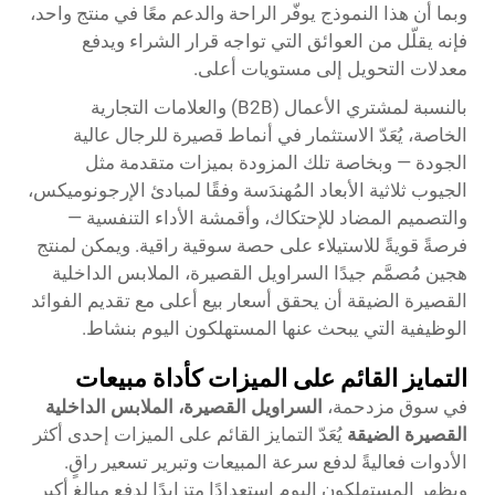
وبما أن هذا النموذج يوفّر الراحة والدعم معًا في منتج واحد،
فإنه يقلّل من العوائق التي تواجه قرار الشراء ويدفع
معدلات التحويل إلى مستويات أعلى.
بالنسبة لمشتري الأعمال (B2B) والعلامات التجارية
الخاصة، يُعَدّ الاستثمار في أنماط قصيرة للرجال عالية
الجودة — وبخاصة تلك المزودة بميزات متقدمة مثل
الجيوب ثلاثية الأبعاد المُهندَسة وفقًا لمبادئ الإرجونوميكس،
والتصميم المضاد للإحتكاك، وأقمشة الأداء التنفسية —
فرصةً قويةً للاستيلاء على حصة سوقية راقية. ويمكن لمنتج
هجين مُصمَّم جيدًا
السراويل القصيرة، الملابس الداخلية
القصيرة الضيقة
أن يحقق أسعار بيع أعلى مع تقديم الفوائد
الوظيفية التي يبحث عنها المستهلكون اليوم بنشاط.
التمايز القائم على الميزات كأداة مبيعات
في سوق مزدحمة،
السراويل القصيرة، الملابس الداخلية
القصيرة الضيقة
يُعَدّ التمايز القائم على الميزات إحدى أكثر
الأدوات فعاليةً لدفع سرعة المبيعات وتبرير تسعير راقٍ.
ويظهر المستهلكون اليوم استعدادًا متزايدًا لدفع مبالغ أكبر