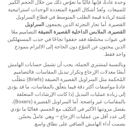
وحدة عادةً، فإنها غالبًا ما تعوّض ذلك من خلال الحجم الكبير
للمبيعات. وتُعدّ أشكال العبوة المتعددة الوحدات استراتيجية
مُثبتة لزيادة قيمة الطلب المتوسط في قطاع السراويل
القصيرة. أما تجار التجزئة الذين يجمعون
السراويل
القصيرة، الملابس الداخلية القصيرة الضيقة
التصاميم معًا
في عبوات مختلطة فقد حققوا نجاحًا في جذب المستهلكين
الذين يبحثون عن التنوّع دون الحاجة إلى الالتزام بنموذج
واحد فقط.
وبالنسبة لمشتري الجملة، يجب أن تشمل حسابات الهامش
أيضًا معدلات الإرجاع وتكرار تبديل المقاسات. فالتصاميم
المُحكمة مثل السراويل القصيرة الضيقة (Briefs) تتطلّب
عادةً مواصفات أكثر دقة فيما يتعلّق بالمقاسات، ما قد يؤدي
إلى زيادة عمليات التبديل إذا كانت الإرشادات المتعلقة
بالمقاسات غير واضحة. أما السراويل القصيرة (Boxers)،
بفضل مرونتها الأكبر في التكيّف مع الجسم، فغالبًا ما تؤدي
إلى عدد أقل من عمليات الإرجاع — وهي عاملٌ يحسّن
بصمت أداء الهامش الصافي على نطاق واسع.