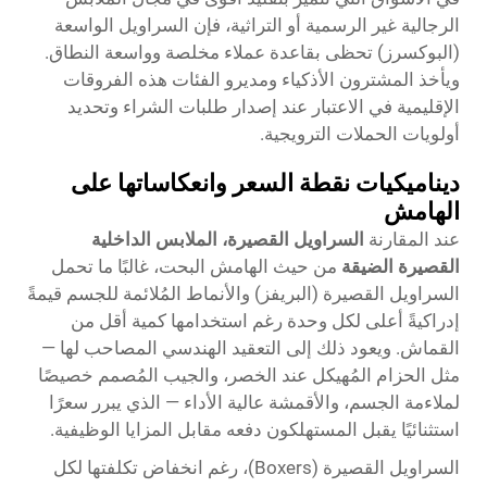
الرجالية غير الرسمية أو التراثية، فإن السراويل الواسعة
(البوكسرز) تحظى بقاعدة عملاء مخلصة وواسعة النطاق.
ويأخذ المشترون الأذكياء ومديرو الفئات هذه الفروقات
الإقليمية في الاعتبار عند إصدار طلبات الشراء وتحديد
أولويات الحملات الترويجية.
ديناميكيات نقطة السعر وانعكاساتها على
الهامش
عند المقارنة
السراويل القصيرة، الملابس الداخلية
القصيرة الضيقة
من حيث الهامش البحت، غالبًا ما تحمل
السراويل القصيرة (البريفز) والأنماط المُلائمة للجسم قيمةً
إدراكيةً أعلى لكل وحدة رغم استخدامها كمية أقل من
القماش. ويعود ذلك إلى التعقيد الهندسي المصاحب لها —
مثل الحزام المُهيكل عند الخصر، والجيب المُصمم خصيصًا
لملاءمة الجسم، والأقمشة عالية الأداء — الذي يبرر سعرًا
استثنائيًا يقبل المستهلكون دفعه مقابل المزايا الوظيفية.
السراويل القصيرة (Boxers)، رغم انخفاض تكلفتها لكل