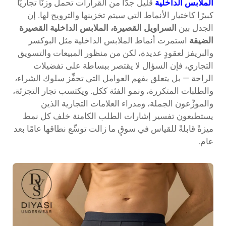
الملابس الداخلية
قليلٌ جدًّا من القرارات تحمل وزنًا تجاريًّا
كبيرًا كاختيار الأنماط التي سيتم تخزينها والترويج لها. إن
الجدل بين
السراويل القصيرة، الملابس الداخلية القصيرة
الضيقة
استمرت أنماط الملابس الداخلية مثل البوكسر
والبريفز لعقودٍ عديدة، لكن من منظور المبيعات والتسويق
التجاري، فإن السؤال لا يقتصر ببساطة على تفضيلات
الراحة — بل يتعلق بفهم العوامل التي تحفِّز سلوك الشراء،
والطلبات المتكررة، ونمو الفئة ككل. ويكتسب تجار التجزئة،
والموزِّعون الجملة، ومدراء العلامات التجارية الذين
يستطيعون تفسير إشارات الطلب الكامنة خلف كل نمط
ميزةً قابلةً للقياس في سوقٍ ما زالت توسِّع نطاقها عامًا بعد
عام.