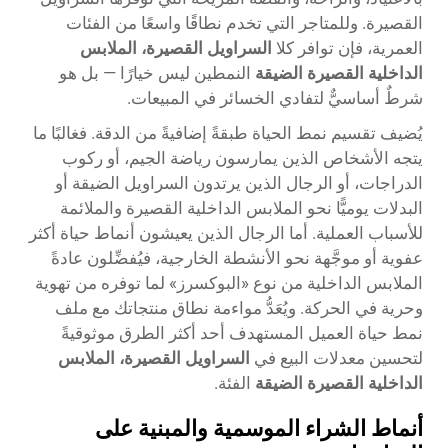
القصيرة. وللمتاجر التي تخدم نطاقًا واسعًا من الفئات
العمرية، فإن توافر كلا
السراويل القصيرة، الملابس
الداخلية القصيرة الضيقة
النمطين ليس خيارًا — بل هو
شرطٌ أساسيٌّ لتفادي الخسائر في المبيعات.
يُضيف تقسيم نمط الحياة طبقةً إضافيةً من الدقة. فغالبًا ما
يتجه الأشخاص الذين يمارسون رياضة الجيم، أو ركوب
الدراجات، أو الرجال الذين يرتدون السراويل الضيقة أو
البدلات يوميًّا نحو الملابس الداخلية القصيرة والملائمة
للأسباب العملية. أما الرجال الذين يعيشون أنماط حياة أكثر
عفوية أو موجَّهة نحو الأنشطة الخارجية، فيُفضِّلون عادةً
الملابس الداخلية من نوع «البوكسرز» لما توفره من تهوية
وحرية في الحركة. ويُعَدُّ مواءمة نطاق منتجاتك مع ملف
نمط حياة العميل المستهدف أحد أكثر الطرق موثوقيةً
لتحسين معدلات البيع في
السراويل القصيرة، الملابس
الداخلية القصيرة الضيقة
الفئة.
أنماط الشراء الموسمية والمبنية على