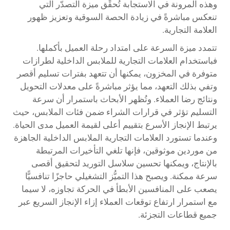
وهذه المرونة في الاستجابة تُحقِّق ميزة التصدّر التي
تنعكس مباشرةً في زيادة الحصة السوقية وتعزيز ظهور
العلامة التجارية.
تتمدد ميزة السرعة على امتداد رحلة العميل بأكملها.
فباستخدام العلامات التجارية للملابس الداخلية لطرازات
متوفرة في المخزون، يمكنها أن تتعهد بفترات تسليم أقصر
وتفي بذلك التعهد، مما يؤثر مباشرةً على معدلات التحويل
ونتائج رضا العملاء. وتُظهر الأبحاث باستمرار أن سرعة
التسليم تؤثر في قرارات الشراء ضمن فئات الملابس، حيث
يرتبط الإنجاز الأسرع بتقييم أعلى لقيمة العميل مدى الحياة.
وعندما تستورد العلامات التجارية الملابس الداخلية الجاهزة
من موردين موثوقين، فإنها تلغي التأخيرات المرتبطة
بالإنتاج، ويمكنها تحسين سلاسل التوريد لتحقيق أقصى
سرعة ممكنة. ويصبح هذا التميُّز التشغيلي حاجزًا تنافسيًّا
يصعب على المنافسين الأبطأ في الحركة تجاوزه، لا سيما
مع استمرار ارتفاع توقعات العملاء إزاء الإنجاز السريع عبر
جميع قطاعات التجزئة.