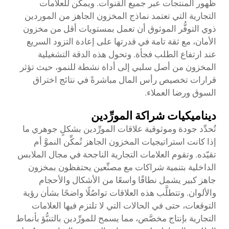
ظهور المنتجات عبر جميع القنوات. ويمكن للعلامات
التجارية التي تعتمد نماذج المخزون الجاهز من الموردين
ذوي التوفُّر الموثوق أن تعمل بمستويات أقل من مخزون
الأمان، مع ثقة تامة في قدرتها على إعادة التزود السريع
عند ارتفاع الطلب فجأة. وتحول هذه الدقة التشغيلية
المخزون من أصل سلبي إلى أداة نشطة للنمو، حيث تؤثر
قرارات تخصيص رأس المال مباشرةً في نتائج اختراق
السوق ورضا العملاء.
ديناميكيات شراكة المورِّدين
تُحدِّد جودة وموثوقية علاقات المورِّدين بشكلٍ جوهري ما
إذا كانت استراتيجيات المخزون الجاهز تُمكِّن النموَّ أم
تقيّده. وتقوم العلامات التجارية الناجحة في مجال الملابس
الداخلية بتنمية شراكات مع مصنِّعين يحتفظون بمخزون
جاهز كبير يشمل نطاقًا واسعًا من الأشكال والأحجام
والألوان. وتتطلَّب هذه العلاقات تواصُلًا واضحًا بشأن رؤية
التوقعات، حتى في الحالات التي لا تلتزم فيها العلامات
التجارية بإنتاج مخصَّص، مما يسمح للمورِّدين بالتنبُّؤ بأنماط