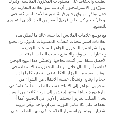
الطلب والحفاظ على مستويات المخزون المناسبة. ويُدرك
المورِّدون الاستراتيجيون أن دعم نمو العلامة التجارية من
خلال توافرٍ موثوقٍ يخلق قيمةً طويلة الأمد للشراكة، حتى
لو ظلَّ حجم كل طلبٍ فرديٍّ أصغر من الحد الأدنى التقليدي
للتصنيع.
مع توسع علامات الملابس الداخلية، غالبًا ما تُطبِّق هذه
العلامات استراتيجيات مُتعدِّدة المستويات للمورِّدين، تجمع
بين الشراء من المخزون الجاهز للمنتجات الجديدة
واختبارات السوق، والتصنيع حسب الطلب للمنتجات
الأفضل مبيعًا التي أثبتت نجاحها. ويُحسِّن هذا النهج الهجين
كفاءة رأس المال خلال مرحلة التحقق، مع الاستفادة في
الوقت نفسه من المزايا التكلفة في التصنيع كلما زادت
أحجام الإنتاج. وتشكِّل عملية الانتقال من الشراء من
المخزون الجاهز إلى الإنتاج حسب الطلب معلَّمةً هامةً في
إدارة دورة حياة المنتج، إذ تشير إلى درجة كافية من اليقين
بشأن الطلب لتبرير الاستثمار الأولي في التصنيع. كما أن
الحفاظ على كلا قناتي التوريد في آنٍ واحد يوفِّر مرونة
تشغيلية، ويضمن استمرار العلامات في تلبية الطلب حتى