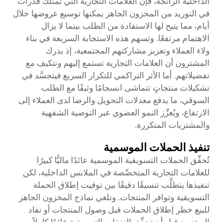
الداخلية الرائجة، فإن العلامات التجارية التي تمتلك قدرات
في التوريد من المخزون الجاهز يمكنها توسيع عروضها خلال
أيام، مما يتيح لها الاستفادة من الطلب بينما لا يزال
الاهتمام مرتفعًا. وتسهم هذه الاستجابة السريعة في بناء
ولاء العملاء وتعزيز مشاركتهم المجتمعية، إذ يدرك
المشترون أن العلامات التجارية تستمع إليهم وتتكيف مع
تفضيلاتهم. أما الأثر التراكمي للتكرار السريع فيتجسَّد في
تشكيلات منتجاتٍ تتماشى انسجامًا وثيقًا مع الطلب
السوقي، ما يدفع معدلات التحويل والرضا لدى العملاء إلى
الارتفاع، ويُعزِّز النمو العضوي عبر التوصية الشفهية
والمشتريات المتكررة.
تنفيذ الحملات الموسمية
تُحقِّق الحملات التسويقية الموسمية عائدًا ماليًّا كبيرًا
للعلامات التجارية المتخصِّصة في الملابس الداخلية، لكن
تنفيذها يتطلَّب تنسيقًا دقيقًا بين توقيت إطلاق الحملة
التسويقية وتوافر المنتجات. وتلغي نماذج المخزون الجاهز
للبيع خطر إطلاق الحملات قبل وصول المنتجات أو نفاد