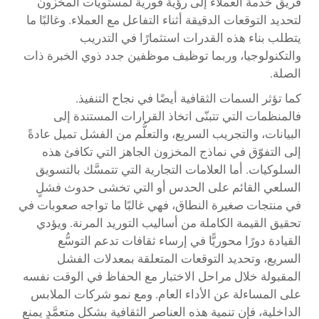
فريق خدمة العملاء إلى رؤية فورية لمستويات المخزون
لتحديد التوقعات الدقيقة أثناء التفاعل مع العملاء. وغالبًا ما
يتطلب بناء هذه القدرات استثمارًا في التدريب
والتكنولوجيا، وربما توظيف موظفين جدد ذوي الخبرة ذات
الصلة.
كما تؤثر السمات الثقافية أيضًا في نجاح التنفيذ.
فالمنظمات التي تتبنّى اتخاذ القرارات المستندة إلى
البيانات، والتجريب السريع، والتعلُّم من الفشل تميل عادةً
إلى التفوّق في نماذج المخزون الجاهز التي تكافئ هذه
السلوكيات. أما العلامات التجارية التي تتمسَّك بالتسويق
السلعي القائم على الحدس أو التي تخشى حدوث فشلٍ
في منتجات صغيرة النطاق، فهي غالبًا ما تواجه صعوبات في
تحقيق القيمة الكاملة من أساليب التوريد المرنة. ويؤدي
القيادة دورًا محوريًّا في إرساء ثقافات تدعم التوسُّع
السريع، وتحديد التوقعات المتعلقة بمعدلات الفشل
المقبولة خلال مراحل الاختبار مع الحفاظ في الوقت نفسه
على المساءلة عن الأداء العام. ومع نمو شركات الملابس
الداخلية، فإن تنمية هذه العناصر الثقافية بشكلٍ متعمَّدٍ يمنع