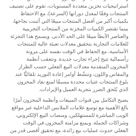
استراتيجيات تخزين متعددة المستويات، تقوم على تصنيف
المنتجات وفقًا لمعدل دورانها (السرعة)، مع الاحتفاظ
بكميات أكبر من أفضل المنتجات مبيعًا التي أثبتت نجاحها،
بينما تقتصر الكميات المخزنة من المنتجات التجريبية
والعناصر الأبطأ مبيعًا على الحد الأدنى. ويسمح هذا التجزئة
للعلامات التجارية بتحقيق معدلات تعبئة عالية للمنتجات
الأساسية، مع الحفاظ في الوقت نفسه على مرونة
رأسمالية تتيح إجراء تجارب جديدة. وتتعقب أنظمة
المخزون المتقدمة معدلات البيع الفعلي حسب الطراز
والمقاس واللون، وتنشّط أوامر إعادة التوريد تلقائيًّا عند
بلوغ المنتجات عتبات محددة مسبقًا لمنع نفاد المخزون
الذي يُلحق الضرر بتجربة العميل والإيرادات.
يصبح التكامل بين قنوات المبيعات وأنظمة المخزون أمرًا
بالغ الأهمية مع توسع علامات الملابس الداخلية عبر مواقع
الويب المباشرة للمستهلكين، ومنصات البيع الإلكتروني،
وشراكات الجملة. ويمنع مزامنة المخزون في الوقت
الفعلي حدوث عمليات بيع زائدة، مع تحقيق أقصى قدر من