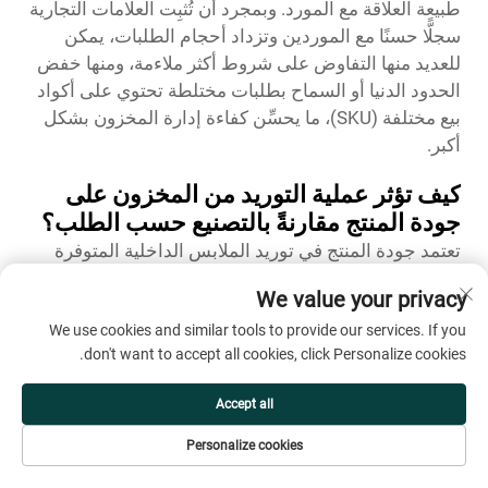
طبيعة العلاقة مع المورد. وبمجرد أن تُثبِت العلامات التجارية
سجلًّا حسنًا مع الموردين وتزداد أحجام الطلبات، يمكن
للعديد منها التفاوض على شروط أكثر ملاءمة، ومنها خفض
الحدود الدنيا أو السماح بطلبات مختلطة تحتوي على أكواد
بيع مختلفة (SKU)، ما يحسِّن كفاءة إدارة المخزون بشكل
أكبر.
كيف تؤثر عملية التوريد من المخزون على
جودة المنتج مقارنةً بالتصنيع حسب الطلب؟
تعتمد جودة المنتج في توريد الملابس الداخلية المتوفرة
في المخزون بشكل أساسي على اختيار المورد وليس على
We value your privacy
نموذج التوريد نفسه. فغالبًا ما يُنتج الموردون الموثوق بهم،
We use cookies and similar tools to provide our services. If you
الذين يحتفظون بمخزون جاهز، وفق معايير جودة متسقة،
don't want to accept all cookies, click Personalize cookies.
لأنهم ينتجون للتخزين الخاص بهم وبالتالي يتحملون مخاطر
المخزون بدلاً من تنفيذ طلبات مخصصة محددة. ويقدّم
Accept all
العديد من مصنّعي الملابس الداخلية الراسخين خدمات
التوريد الجاهز والتوريد المخصص على حدٍ سواء، مع تطبيق
Personalize cookies
عمليات مراقبة الجودة نفسها على كلا خطَّي الإنتاج. وينبغي
هاتف
البريد الإلكتروني
منتجات
الصفحة الرئيسية