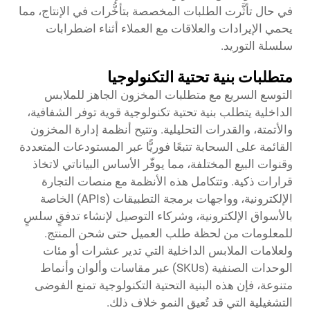
في حال تأثَّرت الطلبات المخصصة بتأخُّرات في الإنتاج، مما
يحمي الإيرادات والعلاقات مع العملاء أثناء اضطرابات
سلسلة التوريد.
متطلبات بنية تحتية التكنولوجيا
التوسع السريع مع متطلبات المخزون الجاهز للملابس
الداخلية يتطلب بنية تحتية تكنولوجية قوية توفر الشفافية،
والأتمتة، والقدرات التحليلية. وتتيح أنظمة إدارة المخزون
القائمة على السحابة تتبعًا فوريًّا عبر المستودعات المتعددة
وقنوات البيع المختلفة، مما يوفّر الأساس البياناتي لاتخاذ
قرارات ذكية. وتتكامل هذه الأنظمة مع منصات التجارة
الإلكترونية، وواجهات برمجة التطبيقات (APIs) الخاصة
بالأسواق الإلكترونية، وشركاء التوصيل لإنشاء تدفقٍ سلسٍ
للمعلومات من لحظة طلب العميل حتى شحن المنتج.
ولعلامات الملابس الداخلية التي تدير عشرات أو مئات
الوحدات الصنفية (SKUs) عبر مقاسات وألوان وأنماط
متنوعة، فإن هذه البنية التحتية التكنولوجية تمنع الفوضى
التشغيلية التي قد تُعيق النمو خلاف ذلك.