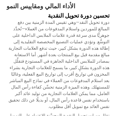
الأداء المالي ومقاييس النمو
تحسين دورة تحويل النقدية
دورة تحويل النقد—وهي تقيس المدة الزمنية بين دفع
المبالغ للموردين واستلام المدفوعات من العملاء—تُحدِّد
جوهريًّا مدى سرعة قدرة علامات الملابس الداخلية على
التوسُّع. وتؤدي عمليات التصنيع المخصصة التقليدية إلى
إطالة هذه الدورة بشكل كبير، حيث تدفع العلامات التجارية
مبالغ مقدمة قبل بيع المنتجات بعدة أشهر. أما الاستعانة
بمصادر للملابس الداخلية الجاهزة في المستودع فتقلِّل
هذه الدورة بشكلٍ كبير، ما يسمح للعلامات التجارية بشراء
المخزون في تواريخ أقرب إلى تواريخ البيع الفعلية، وغالبًا
بعد استلام المدفوعات من العملاء في نماذج البيع المباشر
للمستهلك. وهذه الميزة الزمنية تحسِّن كفاءة رأس المال
العامل، مما يمكن العلامات التجارية من توليد عائد أكبر
باستخدام نفس قاعدة رأس المال، أو بديلًا عن ذلك تحقيق
نفس العائد مع تمويل أقل مطلوب.
تقلل دورات تحويل النقدية المحسَّنة الاعتماد على التمويل