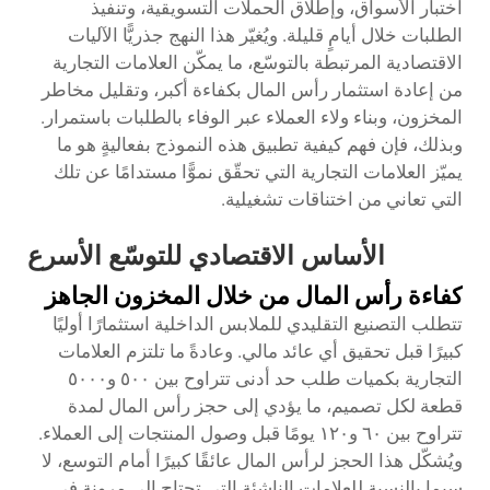
اختبار الأسواق، وإطلاق الحملات التسويقية، وتنفيذ
الطلبات خلال أيامٍ قليلة. ويُغيّر هذا النهج جذريًّا الآليات
الاقتصادية المرتبطة بالتوسّع، ما يمكّن العلامات التجارية
من إعادة استثمار رأس المال بكفاءة أكبر، وتقليل مخاطر
المخزون، وبناء ولاء العملاء عبر الوفاء بالطلبات باستمرار.
وبذلك، فإن فهم كيفية تطبيق هذه النموذج بفعاليةٍ هو ما
يميّز العلامات التجارية التي تحقّق نموًّا مستدامًا عن تلك
التي تعاني من اختناقات تشغيلية.
الأساس الاقتصادي للتوسّع الأسرع
كفاءة رأس المال من خلال المخزون الجاهز
تتطلب التصنيع التقليدي للملابس الداخلية استثمارًا أوليًا
كبيرًا قبل تحقيق أي عائد مالي. وعادةً ما تلتزم العلامات
التجارية بكميات طلب حد أدنى تتراوح بين ٥٠٠ و٥٠٠٠
قطعة لكل تصميم، ما يؤدي إلى حجز رأس المال لمدة
تتراوح بين ٦٠ و١٢٠ يومًا قبل وصول المنتجات إلى العملاء.
ويُشكّل هذا الحجز لرأس المال عائقًا كبيرًا أمام التوسع، لا
سيما بالنسبة للعلامات الناشئة التي تحتاج إلى مرونة في