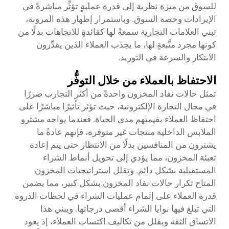
للسوق من ميزة نظرية إلى قدرة عمليةٍ تؤثِّر مباشرةً في
الإيرادات وحصة السوق. وباستمرار إظهار هذه المرونة،
تبني العلامات التجارية سمعةً لها كقائدةٍ للاتجاهات بدلًا من
كونها مجرد متَّبعةٍ لها، ما يجذب العملاء الذين يقدِّرون
الابتكار والسرعة في التوريد.
الاحتفاظ بالعملاء من خلال التوفُّر
تمثل حالات نفاد المخزون واحدةً من أكثر التجارب ضررًا
في مجال التجارة الإلكترونية، حيث تؤثر تأثيرًا مباشرًا على
احتفاظ العملاء بقيمتهم مدى الحياة. فعندما يواجه مشترو
الملابس الداخلية منتجات غير متوفرة، فإنهم عادةً ما
يشترون من المنافسين بدلًا من الانتظار حتى يتم إعادة
تعبئة المخزون، مما يؤدي إلى تحويل أنماط الشراء
المستقبلية بشكل دائم. وتقلل استراتيجيات المخزون
المتاح تكرار حالات نفاد المخزون بشكل كبير، مما يضمن
قدرة العملاء على إتمام عمليات الشراء في لحظات الذروة
التي تبلغ فيها نوايا الشراء أقصى درجاتها. ويبني هذا
الاتساق الثقة ويقلل من تكاليف اكتساب العملاء، إذ يعود