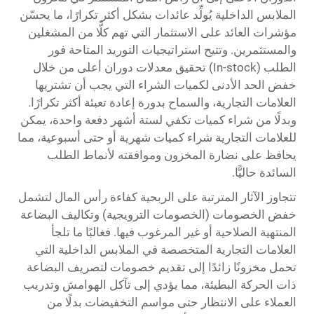
الملابس الداخلية يُولِّد عائدات بشكل أكثر تكرارًا، ما يحسّن
مؤشرات العائد على الاستثمار التي تهم كلًّا من المشغلين
والمستثمرين. وتتيح استراتيجيات التوريد المتاحة فور
الطلب (In-stock) تحقيق معدلات دوران أعلى من خلال
خفض الحد الأدنى لكميات الشراء التي يجب أن تشتريها
العلامات التجارية، والسماح بدورة إعادة تعبئة أكثر تكرارًا.
وبدلًا من شراء كميات تكفي لستة أشهر دفعة واحدة، يمكن
للعلامات التجارية شراء كميات شهرية أو حتى أسبوعية، مما
يحافظ على نضارة المخزون وموافقته لأنماط الطلب
السائدة حاليًّا.
تتجاوز الآثار المترتبة على الربحية كفاءة رأس المال لتشمل
خفض الخصومات (الخصومات الترويجية) وتكاليف البضاعة
المنتهية الصلاحية أو غير المرغوب فيها. فغالبًا ما تلجأ
العلامات التجارية المتخصصة في الملابس الداخلية التي
تحمل مخزونًا زائدًا إلى تقديم خصومات لتصريف البضاعة
ذات الحركة البطيئة، مما يؤدي إلى تآكل الهوامش وتدريب
العملاء على الانتظار حتى مواسم التخفيضات بدلًا من