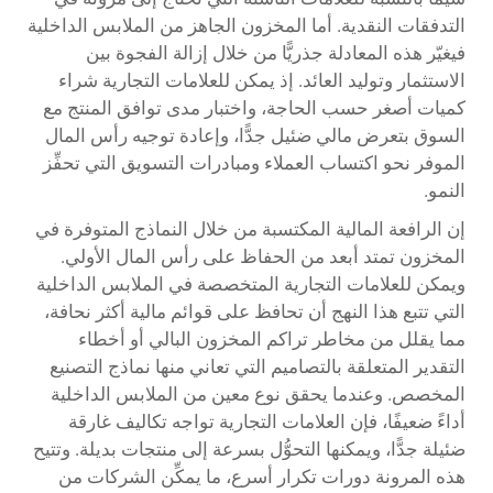
التدفقات النقدية. أما المخزون الجاهز من الملابس الداخلية
فيغيّر هذه المعادلة جذريًّا من خلال إزالة الفجوة بين
الاستثمار وتوليد العائد. إذ يمكن للعلامات التجارية شراء
كميات أصغر حسب الحاجة، واختبار مدى توافق المنتج مع
السوق بتعرض مالي ضئيل جدًّا، وإعادة توجيه رأس المال
الموفر نحو اكتساب العملاء ومبادرات التسويق التي تحفِّز
النمو.
إن الرافعة المالية المكتسبة من خلال النماذج المتوفرة في
المخزون تمتد أبعد من الحفاظ على رأس المال الأولي.
ويمكن للعلامات التجارية المتخصصة في الملابس الداخلية
التي تتبع هذا النهج أن تحافظ على قوائم مالية أكثر نحافة،
مما يقلل من مخاطر تراكم المخزون البالي أو أخطاء
التقدير المتعلقة بالتصاميم التي تعاني منها نماذج التصنيع
المخصص. وعندما يحقق نوع معين من الملابس الداخلية
أداءً ضعيفًا، فإن العلامات التجارية تواجه تكاليف غارقة
ضئيلة جدًّا، ويمكنها التحوُّل بسرعة إلى منتجات بديلة. وتتيح
هذه المرونة دورات تكرار أسرع، ما يمكِّن الشركات من