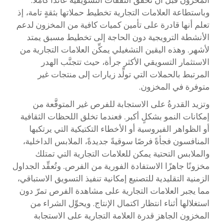
المخزون قبل أن تحقِّق النفقات التسويقية عائدًا كاملاً.
وباستطاعة العلامات التجارية تخطيط حملاتها بثقةٍ تامة، إذ
تعلم أنها قادرة على تأمين كميات كافية من المخزون لدعم
الأنشطة الترويجية دون الحاجة إلى تخطيط مسبق يمتد
لأشهر. وهذه اليقين التشغيلي يمكِّن العلامات التجارية من
الاستثمار التسويقي الأكثر جرأة، حيث تتجنَّب الهدر
المرتبط بالحملات التي تولِّد زيارات إلى منتجات غير
متوفرة في المخزون.
وتزيد القدرةُ على الاستجابة للفرص غير المتوقَّعة من
إمكانات النمو بشكلٍ أكبر. فعندما تخلق اللحظات الثقافية
أو الظواهر الفيروسية أو الأخطاء التكتيكية التي يرتكبها
المنافسون فجأةً فرصًا سوقيةً جديدةً،
الملابس الداخلية،
والملابس التحتية
يمكن للعلامات التجارية التي تمتلك
مخزونًا جاهزًا الاستفادة الفورية من الفرص. وتُعقِّد الجداول
الزمنية التقليدية للتصنيع إمكانية تنفيذ التسويق الاستباقي،
مما يجبر العلامات التجارية على مشاهدة الفرص تمرّ دون
استغلالها أثناء انتظار اكتمال الإنتاج. ويحوِّل الشراء من
المخزون الجاهز قدرة العلامة التجارية على الاستجابة