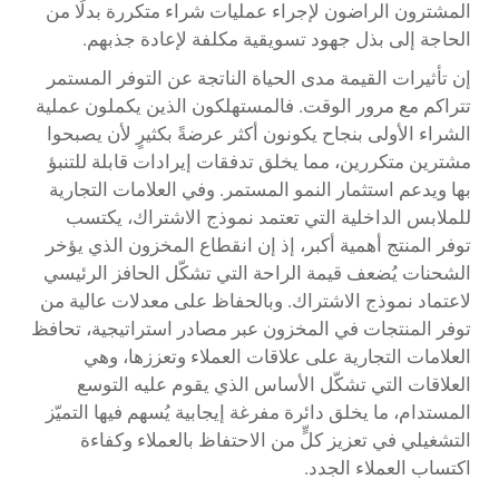
المشترون الراضون لإجراء عمليات شراء متكررة بدلًا من
الحاجة إلى بذل جهود تسويقية مكلفة لإعادة جذبهم.
إن تأثيرات القيمة مدى الحياة الناتجة عن التوفر المستمر
تتراكم مع مرور الوقت. فالمستهلكون الذين يكملون عملية
الشراء الأولى بنجاح يكونون أكثر عرضةً بكثيرٍ لأن يصبحوا
مشترين متكررين، مما يخلق تدفقات إيرادات قابلة للتنبؤ
بها ويدعم استثمار النمو المستمر. وفي العلامات التجارية
للملابس الداخلية التي تعتمد نموذج الاشتراك، يكتسب
توفر المنتج أهمية أكبر، إذ إن انقطاع المخزون الذي يؤخر
الشحنات يُضعف قيمة الراحة التي تشكّل الحافز الرئيسي
لاعتماد نموذج الاشتراك. وبالحفاظ على معدلات عالية من
توفر المنتجات في المخزون عبر مصادر استراتيجية، تحافظ
العلامات التجارية على علاقات العملاء وتعززها، وهي
العلاقات التي تشكّل الأساس الذي يقوم عليه التوسع
المستدام، ما يخلق دائرة مفرغة إيجابية يُسهم فيها التميّز
التشغيلي في تعزيز كلٍّ من الاحتفاظ بالعملاء وكفاءة
اكتساب العملاء الجدد.