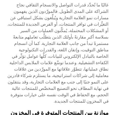
غالبًا ما تُحدِّد قدرات التواصل والانسجام الثقافي نجاح
الشراكة على المدى الطويل. فالمورِّدون الذين يفهمون
مسارات نمو العلامة التجارية ويُبلِّغون بشكل استباقي عن
التغيُّرات في توافر المنتجات، أو الفرص الجديدة للمنتجات،
أو المشكلات المحتملة، يُمكِّنون العمليات من السير
بسلاسة أكبر مقارنةً بأولئك الذين يتطلَّب تعاملهم متابعةً
مستمرةً تبدأ من جانب العلامة التجارية. كما أن انسجام
مناطق التوقيت، وإتقان اللغة، والقدرات التكنولوجية
الخاصة بالتبادل الإلكتروني للبيانات، كلُّها عوامل تؤثِّر في
الكفاءة التشغيلية. وعندما توسَّع علامات الملابس الداخلية
نطاق عملياتها، تتطوَّر علاقاتها مع المورِّدين من علاقات
معاملية إلى شراكات استراتيجية، ما يستلزم شركاء قادرين
على النمو جنبًا إلى جنب مع العلامات التجارية، وقد ينتقلون
في نهاية المطاف نحو التصنيع المخصَّص للمنتجات عالية
الحجم، مع الحفاظ في الوقت نفسه على خيارات متوفرة
في المخزون للمنتجات الجديدة.
موازنة بين المنتجات المتوفرة في المخزون