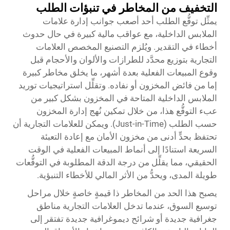
التخفيف من المخاطر في تنبؤات الطلب
يمثِّل توقُّع الطلب أحد أصعب جوانب إدارة علامات
الملابس الداخلية، مع عواقب مالية كبيرة في حال حدوث
أخطاء في التقدير. ويُلزم التصنيع المخصص العلامات
التجارية بتوزيع محدَّد للطرازات والألوان والأحجام قبل
وقوع المبيعات الفعلية بعدة أشهر، ما يخلق مخاطر كبيرة
إما من فائض المخزون أو نفاده. وتقلِّل استراتيجيات توريد
الملابس الداخلية المتاحة في المخزون بشكل كبير من
عبء التوقُّع هذا، من خلال تمكين نُهج إدارة المخزون
حسب الطلب (Just-in-Time). ويمكن للعلامات التجارية أن
تحتفظ بحدٍّ أدنى من مخزون الأمان مع إعادة التعبئة
السريعة استنادًا إلى أنماط المبيعات الفعلية في الوقت
الحقيقي، مما يقلِّل من درجة الدقة المطلوبة في التوقُّعات
طويلة المدى، ويحدُّ من الأثر المالي للأخطاء التنبؤية.
يصبح هذا الحد من المخاطر ذا قيمةٍ خاصةٍ خلال مراحل
توسيع السوق، عندما تدخل العلامات التجارية مناطق
جغرافية جديدة أو شرائح ديموغرافية جديدة تفتقر إلى