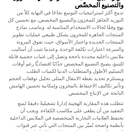
والتصنيع المخصَّص
تدمج أكثر استراتيجيات التوسع نجاحًا في النهاية كلاً من
التوريد الجاهز للمخزون والتصنيع المخصص، مع تحسين كل
نهج وفقًا لحالات الاستخدام المناسبة له. وتناسب نماذج
المنتجات الجاهزة للمخزون بشكل طبيعي عمليات تطوير
المنتجات الجديدة واختبار الأسواق، حيث تفوق المرونة
والسرعة اعتبارات تكلفة الوحدة. وعندما تثبت أن أساليب
ملابس داخلية محددة ناجحة وتصل إلى عتبات حجمية قابلة
للتنبؤ، يصبح التصنيع المخصص جذّابًا اقتصاديًّا رغم أوقات
التسليم الأطول والمتطلبات الدنيا لكميات الطلب.
ويستلزم تحديد نقطة الانتقال المثلى تحليل توقعات الحجم
وتأثير تكاليف الاحتفاظ بالمخزون وإمكانية تحسين الهامش
الناتجة عن الإنتاج المخصص.
تتطلب هذه المقاربة الهجينة إدارةً تشغيليةً دقيقةً لمنع
التعقيد من أن يطغى على مكاسب الكفاءة. ويجب أن
تحتفظ العلامات التجارية المتخصصة في الملابس الداخلية
بأنظمة واضحة تُميِّز بين المنتجات التي تأتي عبر قنوات