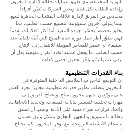
التوريد المختلفة، مع تطبيق عمليات فعّالة لإدارة المخزون
وإعادة الطلب لكل قناة. وبعض الشركات تُعيِّن أفراداً
محددين من الفريق لإدارة علاقات المنتجات الجاهزة للبيع،
بينما يتولى آخرون مسؤولية التصنيع حسب الطلب، مما
يخلق تخصصاً يحسّن جودة التنفيذ. أما أكثر العلامات تقدماً
فهي تطوّر أطر عمل دورة حياة المنتج التي تُنبِّه تلقائياً عند
استيفاء أي عنصر للمعايير المؤهلة للانتقال إلى الإنتاج
حسب الطلب، ما يجعل عملية اتخاذ القرار منهجيةً بدل أن
تبقى عشوائيةً وتؤخّر تحقيق أقصى كفاءة.
بناء القدرات التنظيمية
إن التوسع الناجح مع الملابس الداخلية المتوفرة في
المخزون يتطلب تطوير قدرات تنظيمية تتجاوز مجرد العثور
على مورِّدين لديهم مخزون متاح. ويحتاج الفريق إلى
مهارات تحليلية لتفسير بيانات المبيعات، وتحديد الاتجاهات،
واتخاذ قرارات شراء مبنية على الأدلة. ويجب أن تنسق
وظائف التسويق والتجهيز التجاري بشكل وثيق لضمان
انسجام الأنشطة الترويجية مع توفر المخزون. كما يحتاج