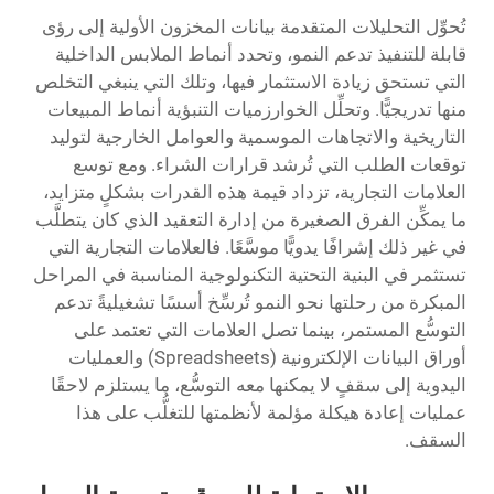
تُحوِّل التحليلات المتقدمة بيانات المخزون الأولية إلى رؤى
قابلة للتنفيذ تدعم النمو، وتحدد أنماط الملابس الداخلية
التي تستحق زيادة الاستثمار فيها، وتلك التي ينبغي التخلص
منها تدريجيًّا. وتحلِّل الخوارزميات التنبؤية أنماط المبيعات
التاريخية والاتجاهات الموسمية والعوامل الخارجية لتوليد
توقعات الطلب التي تُرشد قرارات الشراء. ومع توسع
العلامات التجارية، تزداد قيمة هذه القدرات بشكلٍ متزايد،
ما يمكِّن الفرق الصغيرة من إدارة التعقيد الذي كان يتطلَّب
في غير ذلك إشرافًا يدويًّا موسَّعًا. فالعلامات التجارية التي
تستثمر في البنية التحتية التكنولوجية المناسبة في المراحل
المبكرة من رحلتها نحو النمو تُرسِّخ أسسًا تشغيليةً تدعم
التوسُّع المستمر، بينما تصل العلامات التي تعتمد على
أوراق البيانات الإلكترونية (Spreadsheets) والعمليات
اليدوية إلى سقفٍ لا يمكنها معه التوسُّع، ما يستلزم لاحقًا
عمليات إعادة هيكلة مؤلمة لأنظمتها للتغلُّب على هذا
السقف.