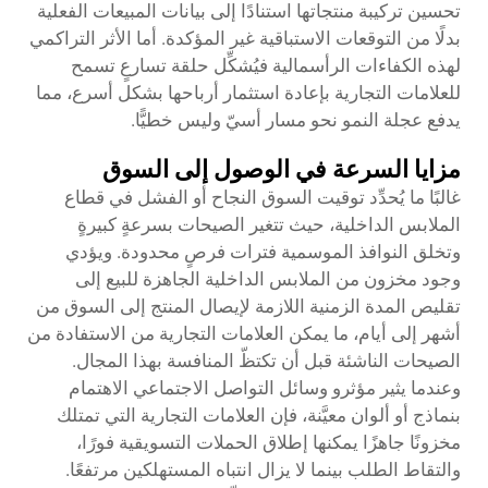
تحسين تركيبة منتجاتها استنادًا إلى بيانات المبيعات الفعلية
بدلًا من التوقعات الاستباقية غير المؤكدة. أما الأثر التراكمي
لهذه الكفاءات الرأسمالية فيُشكِّل حلقة تسارعٍ تسمح
للعلامات التجارية بإعادة استثمار أرباحها بشكل أسرع، مما
يدفع عجلة النمو نحو مسار أسيّ وليس خطيًّا.
مزايا السرعة في الوصول إلى السوق
غالبًا ما يُحدِّد توقيت السوق النجاح أو الفشل في قطاع
الملابس الداخلية، حيث تتغير الصيحات بسرعةٍ كبيرةٍ
وتخلق النوافذ الموسمية فترات فرصٍ محدودة. ويؤدي
وجود مخزون من الملابس الداخلية الجاهزة للبيع إلى
تقليص المدة الزمنية اللازمة لإيصال المنتج إلى السوق من
أشهر إلى أيام، ما يمكن العلامات التجارية من الاستفادة من
الصيحات الناشئة قبل أن تكتظّ المنافسة بهذا المجال.
وعندما يثير مؤثرو وسائل التواصل الاجتماعي الاهتمام
بنماذج أو ألوان معيَّنة، فإن العلامات التجارية التي تمتلك
مخزونًا جاهزًا يمكنها إطلاق الحملات التسويقية فورًا،
والتقاط الطلب بينما لا يزال انتباه المستهلكين مرتفعًا.