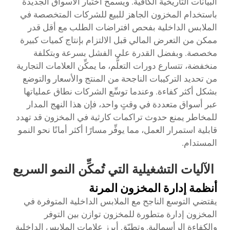
البيانات التاريخية الكافية. ويسمح اختبار الأسواق الجديدة
باستخدام المخزون الجاهز للبيع للشركات المتخصصة في
الملابس الداخلية بفحص افتراضات الطلب مع أقل قدر
ممكن من التعرض المالي قبل الالتزام بإنتاج كميات كبيرة
مخصصة. وبفضل القدرة على الفشل بسرعة وبتكلفة
منخفضة، تتسارع دورات التعلُّم، ما يمكِّن العلامات التجارية
من تحديد التركيبات الناجحة من المنتج والأسعار والتوضع
بشكل أكثر كفاءة. وعندما توسِّع الشركات نطاق عملياتها
عبر أسواق متعددة في وقتٍ واحد، فإن هذا النهج المدار
للمخاطر يمنع حدوث تراكمات كارثية في المخزون قد تهدد
قابلية استمرار العمل، مما يوفِّر مسارًا أكثر أمانًا نحو النمو
المستدام.
الآليات التشغيلية التي تُمكِّن النمو السريع
أنظمة إدارة المخزون المرنة
يقتضي التوسع الناجح مع الملابس الداخلية المتوفرة في
المخزون إدارة متطورة للمخزون توازن بين التوفر
والكفاءة الرأسمالية. وتطبّق أبرز علامات الملابس الداخلية