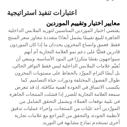
اعتبارات تنفيذ استراتيجية
معايير اختيار وتقييم الموردين
يقتضي اختيار الموردين المناسبين لتوريد الملابس الداخلية
الجاهزة للبيع تقييمًا يشمل أبعادًا متعددة تتجاوز سعر المنتج
فقط. فعمق واتساع المخزون يحددان ما إذا كان الموردون
قادرين فعليًّا على دعم نمو العلامة التجارية أم أنهم
سيواجهون نقصًا متكررًا في البنود الأساسية. وينبغي أن
تُقيِّم علامات الملابس الداخلية ليس فقط التوافر الحالي،
بل أيضًا التزام المورِّد بالحفاظ على مستويات المخزون
طوال الفصول المختلفة ودورات حياة التصاميم. كما
يكتسب الاتساق في الجودة أهمية مكافئة، إذ قد تتعرض
سمعة العلامة التجارية للضرر إذا فشلت المنتجات الجاهزة
في تلبية توقعات العملاء. ويشمل التحقق الشامل من
المورِّدين أخذ عيّنات من المنتجات، وإجراء عمليات تدقيق
لأنظمة الجودة، والتحقق من المراجع مع علامات تجارية
أخرى تستخدم نماذج مشابهة في التوريد.