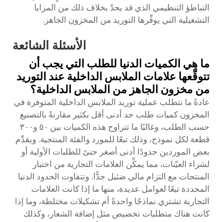
التباطؤ التنظيمي الذي قد يحدّ بخلاف ذلك من المزايا
التشغيلية التي يوفِّرها التوريد من المخزون الجاهز.
الأسئلة الشائعة
ما هي الكميات الدنيا للطلب التي يجب أن
تتوقَّعها علامات الملابس الداخلية عند التوريد
من مخزون الجاهز من الملابس الداخلية؟
عادةً ما تتطلب عملية توريد الملابس الداخلية المتوفرة في
المخزون كميات طلب حد أدنى أقل بكثير مقارنةً بالتصنيع
حسب الطلب، وغالبًا ما تتراوح هذه الكميات بين ٥٠ و٣٠٠
قطعة لكل نموذج، وذلك تبعًا للمورد والفئة المنتجية. ويقدِّم
بعض الموردين حدودًا أدنى أصغر حتىً للطلبات الأولية أو
لشراء العيّنات، مما يمكِّن العلامات التجارية من اختبار
المنتجات مع التزام مالي ضئيل جدًّا. وتتفاوت الحدود الدنيا
المحددة تبعًا لعوامل عديدة، منها ما إذا كانت العلامات
التجارية تشتري نماذجًا واحدةً أم تشكيلات مختلطة، وما إذا
كانت هناك متطلبات تخصيص مثل إضافة الشعار، وكذلك