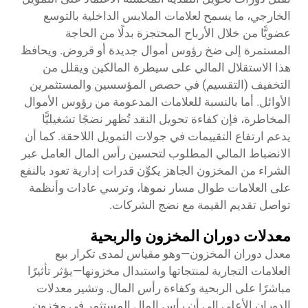
الخارجي، ما يسمح لعلامات الملابس الداخلية بالتوسع
عضويًّا من خلال الأرباح المحتجزة بدلًا من الحاجة
المستمرة إلى ضخ رؤوس أموال جديدة أو قروض. ويحافظ
هذا الاستقلال المالي على سيطرة المالكين ويقلل من
التخفيف (التقسيم) في حصص المؤسسين والمستثمرين
الأوائل. أما بالنسبة للعلامات المدعومة من رؤوس الأموال
المخاطرة، فإن كفاءة تحويل النقد تُظهر نضجًا تشغيليًّا
يدعم ارتفاع التقييمات في جولات التمويل اللاحقة. كما أن
الانضباط المالي المطلوب لتحسين رأس المال العامل عبر
الشراء من المخزون الجاهز يكوِّن قدرات إدارية تعود بالنفع
على العلامات طوال مسار نموها، وترسي عادات وأنظمة
تواصل تقديم القيمة مع نضج الشركات.
معدلات دوران المخزون والربحية
معدل دوران المخزون—وهو مقياس لمدى تكرار بيع
العلامات التجارية لمنتجاتها واستبدال مخزونها—يؤثر تأثيرًا
مباشرًا على الربحية وكفاءة رأس المال. وتشير معدلات
الدوران الأعلى إلى أن رأس المال المستثمر في مخزون