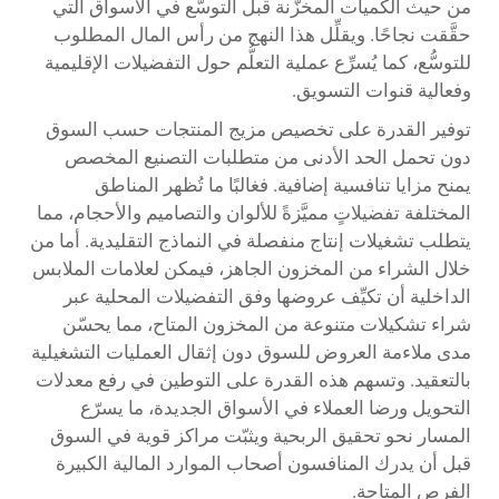
من حيث الكميات المخزَّنة قبل التوسُّع في الأسواق التي
حقَّقت نجاحًا. ويقلِّل هذا النهج من رأس المال المطلوب
للتوسُّع، كما يُسرِّع عملية التعلُّم حول التفضيلات الإقليمية
وفعالية قنوات التسويق.
توفير القدرة على تخصيص مزيج المنتجات حسب السوق
دون تحمل الحد الأدنى من متطلبات التصنيع المخصص
يمنح مزايا تنافسية إضافية. فغالبًا ما تُظهر المناطق
المختلفة تفضيلاتٍ مميَّزةً للألوان والتصاميم والأحجام، مما
يتطلب تشغيلات إنتاج منفصلة في النماذج التقليدية. أما من
خلال الشراء من المخزون الجاهز، فيمكن لعلامات الملابس
الداخلية أن تكيِّف عروضها وفق التفضيلات المحلية عبر
شراء تشكيلات متنوعة من المخزون المتاح، مما يحسّن
مدى ملاءمة العروض للسوق دون إثقال العمليات التشغيلية
بالتعقيد. وتسهم هذه القدرة على التوطين في رفع معدلات
التحويل ورضا العملاء في الأسواق الجديدة، ما يسرّع
المسار نحو تحقيق الربحية ويثبّت مراكز قوية في السوق
قبل أن يدرك المنافسون أصحاب الموارد المالية الكبيرة
الفرص المتاحة.