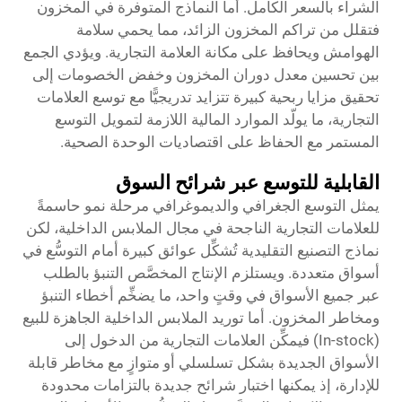
الشراء بالسعر الكامل. أما النماذج المتوفرة في المخزون
فتقلل من تراكم المخزون الزائد، مما يحمي سلامة
الهوامش ويحافظ على مكانة العلامة التجارية. ويؤدي الجمع
بين تحسين معدل دوران المخزون وخفض الخصومات إلى
تحقيق مزايا ربحية كبيرة تتزايد تدريجيًّا مع توسع العلامات
التجارية، ما يولّد الموارد المالية اللازمة لتمويل التوسع
المستمر مع الحفاظ على اقتصاديات الوحدة الصحية.
القابلية للتوسع عبر شرائح السوق
يمثل التوسع الجغرافي والديموغرافي مرحلة نمو حاسمةً
للعلامات التجارية الناجحة في مجال الملابس الداخلية، لكن
نماذج التصنيع التقليدية تُشكِّل عوائق كبيرة أمام التوسُّع في
أسواق متعددة. ويستلزم الإنتاج المخصَّص التنبؤ بالطلب
عبر جميع الأسواق في وقتٍ واحد، ما يضخِّم أخطاء التنبؤ
ومخاطر المخزون. أما توريد الملابس الداخلية الجاهزة للبيع
(In-stock) فيمكِّن العلامات التجارية من الدخول إلى
الأسواق الجديدة بشكل تسلسلي أو متوازٍ مع مخاطر قابلة
للإدارة، إذ يمكنها اختبار شرائح جديدة بالتزامات محدودة