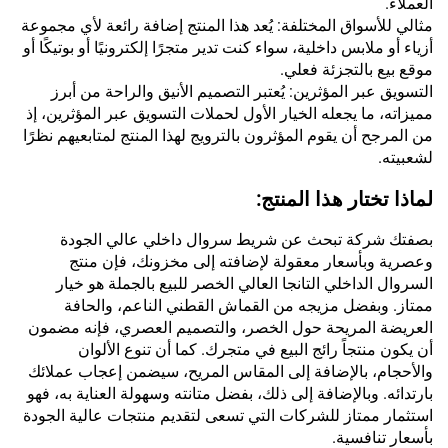
العملاء.
مثالي للأسواق المختلفة: يُعد هذا المنتج إضافة رائعة لأي مجموعة
أزياء أو ملابس داخلية، سواء كنت تدير متجرًا إلكترونيًا أو بوتيكًا أو
موقع بيع بالتجزئة فعلي.
التسويق عبر المؤثرين: يُعتبر التصميم الأنيق والراحة من أبرز
مميزاته، ما يجعله الخيار الأول لحملات التسويق عبر المؤثرين، إذ
من المرجح أن يقوم المؤثرون بالترويج لهذا المنتج لمتابعيهم نظرًا
لشعبيته.
لماذا تختار هذا المنتج:
بصفتك شركة تبحث عن شريط سروال داخلي عالي الجودة
وعصرية وبأسعار معقولة لإضافته إلى مخزونك، فإن منتج
السروال الداخلي التانجا العالي الخصر للبيع بالجملة هو خيار
ممتاز. وبفضل مزيجه من القماش القطني الناعم، والحافة
العريضة المريحة حول الخصر، والتصميم العصري، فإنه مضمون
أن يكون منتجاً رائج البيع في متجرك. كما أن تنوع الألوان
والأحجام، بالإضافة إلى المقاس المريح، سيضمن إعجاب عملائك
بارتدائه. وبالإضافة إلى ذلك، بفضل متانته وسهولة العناية به، فهو
استثمار ممتاز للشركات التي تسعى لتقديم منتجات عالية الجودة
بأسعار تنافسية.