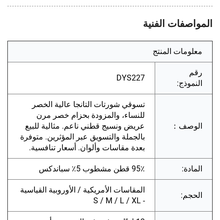
المواصفات الفنية
معلومات المنتج
رقم
DYS227
النموذج:
تسوقي شورتات التانجا عالية الخصر
للنساء، والمزودة بحزام خصر مرن
الوصف：
عريض ونسيج قطني ناعم. مثالية للبيع
بالجملة والتسويق عبر المؤثرين. متوفرة
بعدة مقاسات وألوان. أسعار تنافسية.
المادة:
95٪ قطن مشطوب 5٪ سباندكس
المقاسات الأمريكية / الأوروبية القياسية
الحجم:
- S / M / L / XL