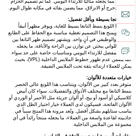
ومرونة، مما يجعله مثاليًا للارتداء اليومي. كما تم تصميم الحزام
لمنع التدحرج أو الانزلاق، مما يضمن بقائه في مكانه طوال اليوم.
خلفية تانجا بسيطة وبأقل تفصيل:
ظهر هذا اللونغ بنمط التانغا بسيط للغاية، ويوفر مظهراً أنيقاً
وجذاباً. ويمنح هذا التصميم تغطية مناسبة مع الحفاظ على الطابع
الجذاب والوظيفي في آنٍ واحد. ويشتهر تصميم ظهر التانغا بين
النساء اللواتي يبحثن عن توازن بين الراحة والأناقة، ما يجعله
الخيار المفضل للارتداء اليومي ومناسبات خاصة على حد سواء.
كما يضمن عدم ظهور خطوط الملابس الداخلية (VPL)، بحيث
يمكن للعملاء ارتدائه بثقة تحت الملابس الضيقة.
خيارات متعددة للألوان:
متوفر بعدد كبير من الألوان، ويتناسب هذا اللونغ عالي الخصر
بنمط التانغا مع مختلف الأذواق والتفضيلات. سواء كان أبيض
كلاسيكي أو أسود أو بيج، أو ألوان جريئة مثل الأحمر أو الوردي أو
الألوان الفاتحة، فسيكون لدى العملاء خيار اختيار الظل الذي
يناسب ستايلهم بشكل أفضل. وتُعد مرونة هذا المنتج سبباً في
جاذبيته لقاعدة واسعة من العملاء، ما يجعله منتجاً رائداً في أي
مجموعة من الملابس الداخلية.
مقاسات أوروبية لمزيد من الدقة في القياس: