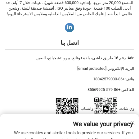
المصنع 20,000 متر مربع، بإنتاجية 600,000 قطعة شهريًا، عينات خلال 7 أيام، حد
أدنى للطلب 100 قطعة. جودة وفق معايير ISO، أقمشة صديقة للبيئة، وشحن
عالمي. ابدأ خط إنتاجك الخاص من الملابس الداخلية وملابس الاسترخاء اليوم!
اتصل بنا
Add: رقم 16 طريق داشي، بلدة فوتانغ، ييوو، تشجيانغ، الصين
البريد الإلكتروني:
[email protected]
هاتف:
+86-18042579030
الفاكس:
+86-579-85569925
وي شات:
واتساب:
We value your privacy
We use cookies and similar tools to provide our services. If you
حقوق الطبع والنشر © 2026 ييوو ديياتسي للملابس، المحدودة جميع الحقوق