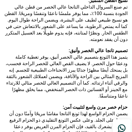
نسيج القطن المتميز:
تم صنع السروال الداخلي التانجا عالي الخصر من قطن عالي
الجودة بنسبة 100٪، مما يوفر ملمسًا ناعمًا وتنفسًا ومريحًا. القطن
هو نسيج طبيعي لطيف على البشرة، ويضمن الراحة طوال اليوم.
كما أنه يمتص الرطوبة، ما يساعد على الشعور بالانتعاش حتى في
الطقس الحار. ونظرًا لمتانته، فإنه يدوم طويلًا بعد الغسيل المتكرر
دون أن يفقد نعومته.
تصميم تانجا عالي الخصر وأنيق:
يتميز هذا الثونغ بتصميم عالي الخصر أنيق، يوفر تغطية كاملة
ودعمًا حول الخصر. لا يضيف القص العالي للخصر الراحة فحسب،
بل يمنحك أيضًا مظهرًا جذابًا يبرز الانحناءات الطبيعية للجسم. إنه
المزيج المثالي بين الراحة والأناقة، ويضمن لعملائك الشعور بالثقة
والرقي أثناء ارتدائه. كما أن التصميم العالي للخصر مثالي للارتداء
مع الجينز أو الفساتين ذات الخصر المنخفض، مما يخلق مظهرًا
ناعمًا ومتناسقًا.
حزام خصر مرن واسع لتثبيت آمن:
يضمن الحزام الواسع لهذا ثونغ التانجا مقاسًا مريحًا وآمنًا دون أن
يضغط على الجلد. وعلى عكس الثونغ التقليدي ذو الحزام الرفيع
الذي قد يشعرك بالقيد، فإن الحزام المرن العريض يوفر دعمًا