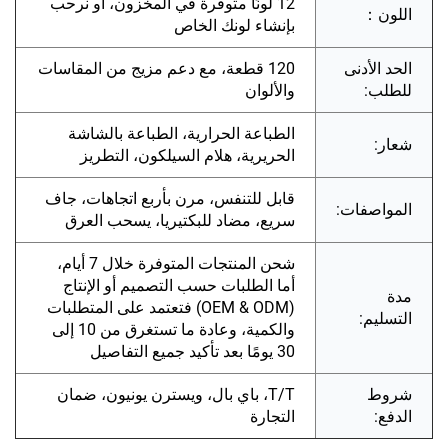
12 لونًا متوفرة في المخزون، أو نرحب
اللون：
بإنشاء لونك الخاص
الحد الأدنى
120 قطعة، مع دعم مزيج من المقاسات
للطلب:
والألوان
الطباعة الحرارية، الطباعة بالشاشة
شعار:
الحريرية، هلام السيلكون، التطريز
قابل للتنفس، مرن بأربع اتجاهات، جاف
المواصفات:
سريع، مضاد للبكتيريا، يسحب العرق
شحن المنتجات المتوفرة خلال 7 أيام،
أما الطلبات حسب التصميم أو الإنتاج
مدة
(OEM & ODM) فتعتمد على المتطلبات
التسليم:
والكمية، وعادة ما تستغرق من 10 إلى
30 يومًا بعد تأكيد جميع التفاصيل
شروط
T/T، باي بال، ويسترن يونيون، ضمان
الدفع:
التجارة