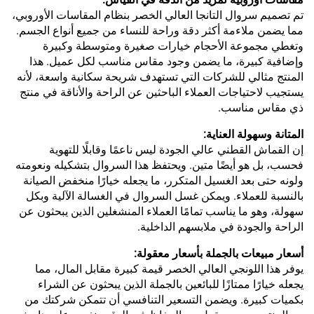
تم تصميم سروال التانجا العالي الخصر بنظام المقاسات الأوروبي،
مما يضمن ملاءمة أكثر دقة وراحة للنساء من جميع أنواع الجسم.
وتغطي مجموعة الأحجام خيارات صغيرة ومتوسطة وكبيرة
وإضافية كبيرة، ما يضمن وجود مقاس مناسب لكل عميل. هذا
المنتج مثالي للشركات التي تستهدف شريحة سكانية واسعة، لأنه
يستجيب لاحتياجات العملاء الباحثين عن الراحة والأناقة في منتج
ذي مقاس مناسب.
المتانة وسهولة العناية:
إن القماش القطني عالي الجودة ليس ناعمًا وقابلًا للتهوية
فحسب، بل هو أيضًا متين. ويحتفظ هذا السروال بتشكيله ونعومته
ولونه حتى بعد الغسيل المتكرر، ما يجعله خيارًا منخفض الصيانة
بالنسبة للعملاء. ويمكن غسل السروال في الغسالة الآلية وبكل
سهولة، وهو ما يناسب تمامًا العملاء المنشغلين الذين يبحثون عن
الراحة والجودة في ملابسهم الداخلية.
أسعار مبيعات بالجملة بأسعار معقولة:
يوفر هذا اللونجي العالي الخصر قيمة كبيرة مقابل المال، مما
يجعله خيارًا ممتازًا للبائعين بالجملة الذين يبحثون عن الشراء
بكميات كبيرة. ويضمن التسعير التنافسي أن تتمكن شركتك من