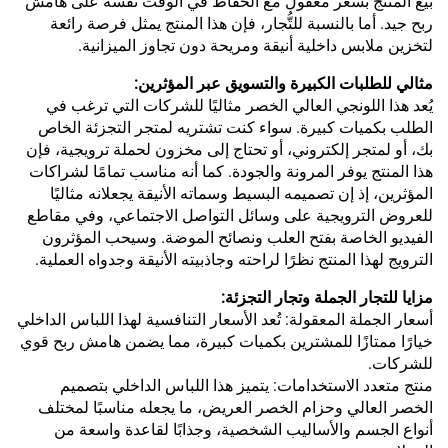
بيع المنتج بسعر معقول مع الحفاظ في الوقت نفسه على هامش
ربح جيد. أما بالنسبة للتُّجار، فإن هذا المنتج يمثل فرصة رائعة
لتخزين ملابس داخلية أنيقة ومريحة دون تجاوز الميزانية.
مثالي للطلبات الكبيرة والتسويق عبر المؤثرين:
يُعد هذا اللونجي العالي الخصر مثاليًا للشركات التي ترغب في
الطلب بكميات كبيرة. سواء كنت تشتريه لمتجر التجزئة الخاص
بك، أو لمتجر إلكتروني، أو تحتاج إلى مخزون لحملة ترويجية، فإن
هذا المنتج يوفر المرونة والجودة. كما أنه مناسب تمامًا لشراكات
المؤثرين، إذ إن تصميمه البسيط وسماته الأنيقة يجعلانه مثاليًا
للعروض الترويجية على وسائل التواصل الاجتماعي، وفي مقاطع
الفيديو الخاصة بفتح العلب ونصائح الموضة. وسيحب المؤثرون
الترويج لهذا المنتج نظرًا لراحته وجاذبيته الأنيقة وجدواه العملية.
مزايا للتجار الجملة وتجار التجزئة:
أسعار الجملة المعقولة: تُعد الأسعار التنافسية لهذا اللباس الداخلي
خيارًا ممتازًا للمشترين بكميات كبيرة، مما يضمن هامش ربح قوي
للشركات.
منتج متعدد الاستخدامات: يتميز هذا اللباس الداخلي بتصميم
الخصر العالي وحزام الخصر العريض، ما يجعله مناسبًا لمختلف
أنواع الجسم والأساليب الشخصية، وجذابًا لقاعدة واسعة من